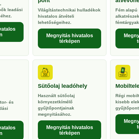
pont
átvevőhe
,
pők leadási
Világítástechnikai hulladékok
Fém alapú 
séhez.
hivatalos átvételi
alkatrésze
lehetőségeihez.
fémtárgyak
vatalos
n
Megnyitás hivatalos
Megnyi
térképen
Sütőolaj leadóhely
Mobiltel
Használt sütőolaj
Régi mobil
környezetkímélő
kisebb ele
tor- és
gyűjtőpontjainak
gyűjtőpont
dási
megnyitásához.
Megnyi
Megnyitás hivatalos
vatalos
térképen
n