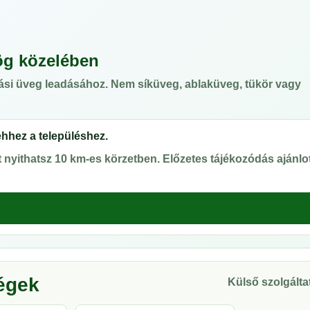
ög közelében
ási üveg leadásához. Nem síküveg, ablaküveg, tükör vagy
ehhez a településhez.
nyithatsz 10 km-es körzetben. Előzetes tájékozódás ajánlot
ségek
Külső szolgáltat