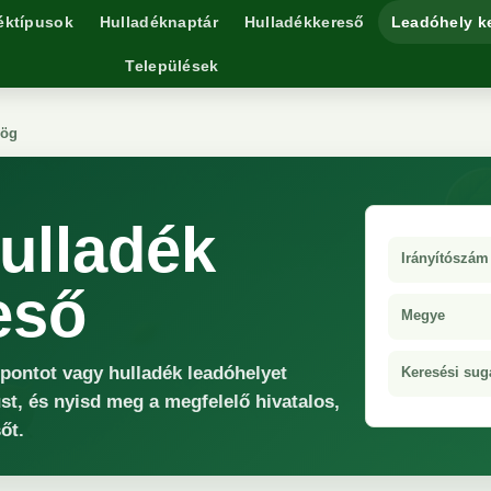
éktípusok
Hulladéknaptár
Hulladékkereső
Leadóhely k
Települések
zög
ulladék
Irányítószám
eső
Megye
őpontot vagy hulladék leadóhelyet
Keresési sug
st, és nyisd meg a megfelelő hivatalos,
őt.