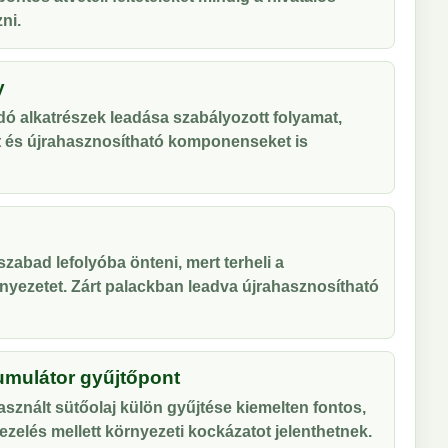
ni.
y
ó alkatrészek leadása szabályozott folyamat,
t és újrahasznosítható komponenseket is
zabad lefolyóba önteni, mert terheli a
nyezetet. Zárt palackban leadva újrahasznosítható
umulátor gyűjtőpont
sznált sütőolaj külön gyűjtése kiemelten fontos,
zelés mellett környezeti kockázatot jelenthetnek.