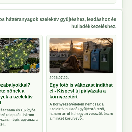
s háttéranyagok szelektív gyűjtéshez, leadáshoz és
hulladékkezeléshez.
2026.07.22.
szabályokkal?
Egy fotó is változást indíthat
rte nőnek a
el - Kispest új pályázata a
ek a szelektív
környezetért
l
A környezetvédelem nemcsak a
szelektív hulladékgyűjtésről szól,
éscsaba és Újkígyós.
hanem arról is, hogyan vesszük észre
ző település, három
a minket körülvevő...
yszín, mégis ugyanaz a
l...