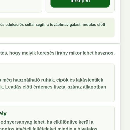
térképen
és edukációs céllal segíti a továbbnavigálást; indulás előtt
tés, hogy melyik keresési irány mikor lehet hasznos.
 a még használható ruhák, cipők és lakástextilek
tik. Leadás előtt érdemes tiszta, száraz állapotban
ely
odnyersanyag lehet, ha elkülönítve kerül a
ontos átvételi feltételeket mindig a hivatalos