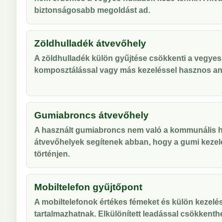
biztonságosabb megoldást ad.
Zöldhulladék átvevőhely
A zöldhulladék külön gyűjtése csökkenti a vegyes
komposztálással vagy más kezeléssel hasznos an
Gumiabroncs átvevőhely
A használt gumiabroncs nem való a kommunális hu
átvevőhelyek segítenek abban, hogy a gumi kezel
történjen.
Mobiltelefon gyűjtőpont
A mobiltelefonok értékes fémeket és külön kezelés
tartalmazhatnak. Elkülönített leadással csökkenthe