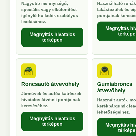
Nagyobb mennyiségű,
Használható ruhák
speciális vagy elkülönítést
lakástextilek és ci
igénylő hulladék szabályos
pontjainak keresé
leadásához.
Megnyitás hi
térképe
Megnyitás hivatalos
térképen
Roncsautó átvevőhely
Gumiabroncs
átvevőhely
Járművek és autóalkatrészek
hivatalos átvételi pontjainak
Használt autó-, mo
kereséséhez.
kerékpárgumik lea
lehetőségeihez.
Megnyitás hivatalos
térképen
Megnyitás hi
térképe