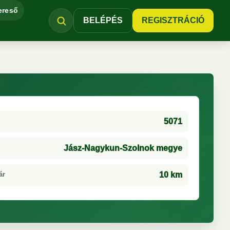
ereső
BELÉPÉS
REGISZTRÁCIÓ
5071
Jász-Nagykun-Szolnok megye
ár
10 km