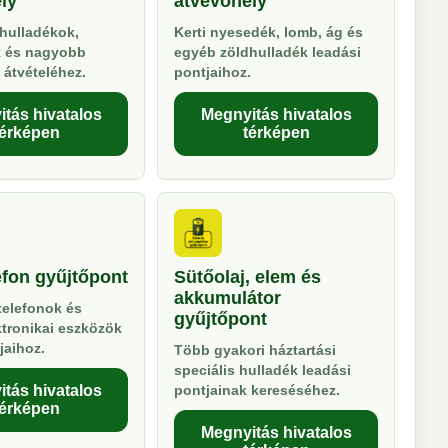
ly
átvevőhely
hulladékok,
Kerti nyesedék, lomb, ág és
k és nagyobb
egyéb zöldhulladék leadási
 átvételéhez.
pontjaihoz.
tás hivatalos
Megnyitás hivatalos
térképen
térképen
efon gyűjtőpont
Sütőolaj, elem és
akkumulátor
telefonok és
gyűjtőpont
ktronikai eszközök
jaihoz.
Több gyakori háztartási
speciális hulladék leadási
tás hivatalos
pontjainak kereséséhez.
térképen
Megnyitás hivatalos