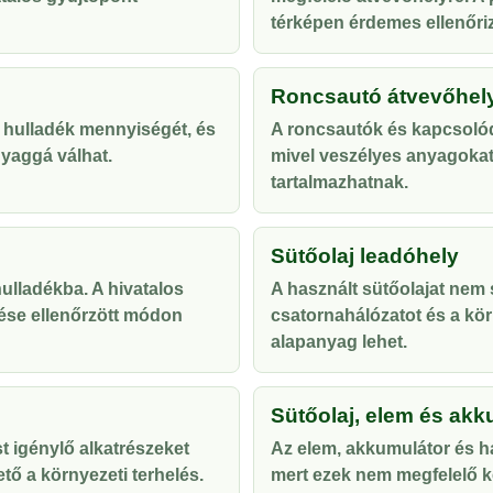
térképen érdemes ellenőriz
Roncsautó átvevőhel
 hulladék mennyiségét, és
A roncsautók és kapcsolód
yaggá válhat.
mivel veszélyes anyagoka
tartalmazhatnak.
Sütőolaj leadóhely
lladékba. A hivatalos
A használt sütőolajat nem s
ése ellenőrzött módon
csatornahálózatot és a kör
alapanyag lehet.
Sütőolaj, elem és akk
t igénylő alkatrészeket
Az elem, akkumulátor és ha
tő a környezeti terhelés.
mert ezek nem megfelelő ke