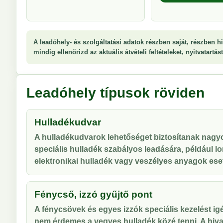
A leadóhely- és szolgáltatási adatok részben saját, részben hi
mindig ellenőrizd az aktuális átvételi feltételeket, nyitvatartá
Leadóhely típusok röviden
Hulladékudvar
A hulladékudvarok lehetőséget biztosítanak nag
speciális hulladék szabályos leadására, például lo
elektronikai hulladék vagy veszélyes anyagok ese
Fénycső, izzó gyűjtő pont
A fénycsövek és egyes izzók speciális kezelést ig
nem érdemes a vegyes hulladék közé tenni. A hiva