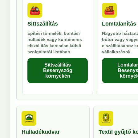
Sittszállítás
Lomtalanítás
Építési törmelék, bontási
Nagyobb háztartá
hulladék vagy konténeres
bútor vagy vegy
elszállítás keresése külső
elszállításához 
szolgáltatói listában.
vállalkozások.
Sittszállítás
Lomtalan
Besenyszög
Beseny
környékén
környé
Hulladékudvar
Textil gyűjtő k