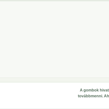
A gombok hivata
továbbmenni. Ahol