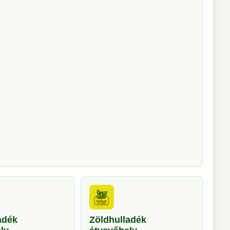
adék
Zöldhulladék