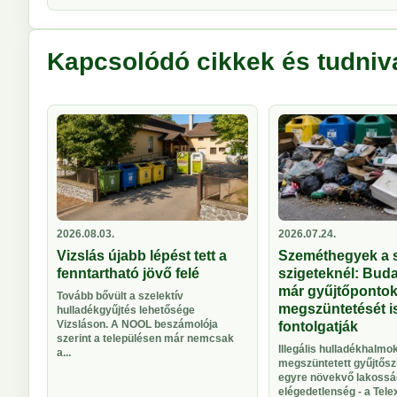
Kapcsolódó cikkek és tudniv
2026.08.03.
2026.07.24.
Vizslás újabb lépést tett a
Szeméthegyek a s
fenntartható jövő felé
szigeteknél: Bud
már gyűjtőponto
Tovább bővült a szelektív
megszüntetését i
hulladékgyűjtés lehetősége
Vizsláson. A NOOL beszámolója
fontolgatják
szerint a településen már nemcsak
Illegális hulladékhalmok
a...
megszüntetett gyűjtősz
egyre növekvő lakossá
elégedetlenség - a Telex 