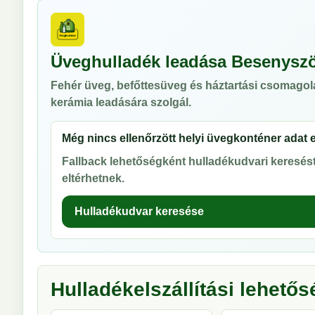
Üveghulladék leadása Besenysz
Fehér üveg, befőttesüveg és háztartási csomagol
kerámia leadására szolgál.
Még nincs ellenőrzött helyi üvegkonténer adat 
Fallback lehetőségként hulladékudvari keresést 
eltérhetnek.
Hulladékudvar keresése
Hulladékelszállítási lehető