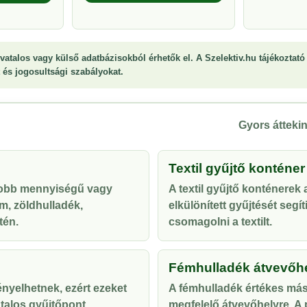
vatalos vagy külső adatbázisokból érhetők el. A Szelektiv.hu tájékoztató 
st és jogosultsági szabályokat.
Gyors áttekin
Textil gyűjtő konténer
yobb mennyiségű vagy
A textil gyűjtő konténerek
m, zöldhulladék,
elkülönített gyűjtését segí
tén.
csomagolni a textilt.
Fémhulladék átvevőh
ényelhetnek, ezért ezeket
A fémhulladék értékes más
talos gyűjtőpont
megfelelő átvevőhelyre. A p