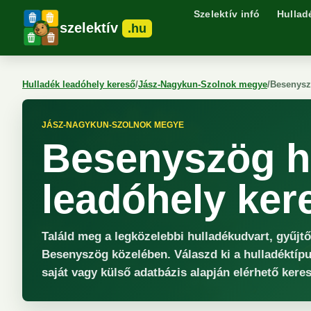
Szelektív infó
Hullad
szelektív
.hu
Hulladék leadóhely kereső
/
Jász-Nagykun-Szolnok megye
/
Besenys
JÁSZ-NAGYKUN-SZOLNOK MEGYE
Besenyszög h
leadóhely ker
Találd meg a legközelebbi hulladékudvart, gyűjt
Besenyszög közelében. Válaszd ki a hulladéktípu
saját vagy külső adatbázis alapján elérhető keres