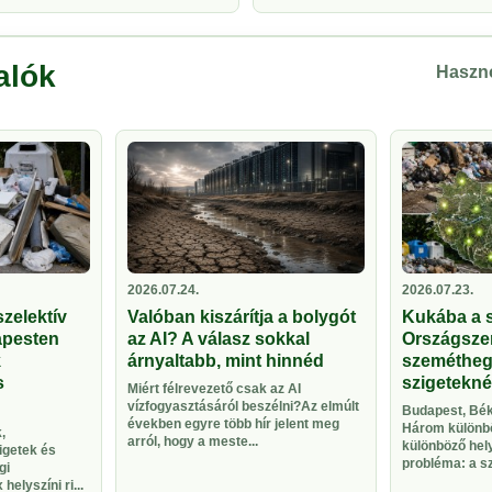
alók
Haszno
2026.07.24.
2026.07.23.
zelektív
Valóban kiszárítja a bolygót
Kukába a 
apesten
az AI? A válasz sokkal
Országsze
k
árnyaltabb, mint hinnéd
szeméthegy
s
szigetekné
Miért félrevezető csak az AI
vízfogyasztásáról beszélni?Az elmúlt
Budapest, Bék
években egyre több hír jelent meg
Három különbö
,
arról, hogy a meste...
különböző hel
igetek és
probléma: a sze
gi
helyszíni ri...