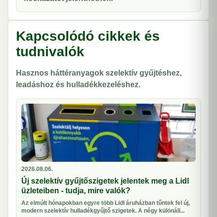
Kapcsolódó cikkek és
tudnivalók
Hasznos háttéranyagok szelektív gyűjtéshez,
leadáshoz és hulladékkezeléshez.
2026.08.06.
Új szelektív gyűjtőszigetek jelentek meg a Lidl
üzleteiben - tudja, mire valók?
Az elmúlt hónapokban egyre több Lidl áruházban tűntek fel új,
modern szelektív hulladékgyűjtő szigetek. A négy különáll...