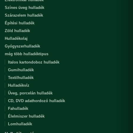
Színes üveg hulladék
Szárazelem hulladék
Építési hulladék
Zöld hulladék
Hulladékolaj
Gyógyszerhulladék
még több hulladéktipus
Italos kartondoboz hulladék
Gumihulladék
Textilhulladék
Hulladékvíz
Üveg, porcelán hulladék
CD, DVD adathordozó hulladék
Fahulladék
Élelmiszer hulladék
Lomhulladék