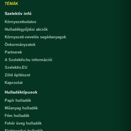
TÉMÁK
Szelektív infó
Környezettudatos
Hulladékgyűjtési akciók
Környezeti-nevelés segédanyagok
Önkormányzatok
Partnerek
A Szelektív.hu információi
Szelektiv.EU
Zöld építészet
Kapcsolat
Hulladéktípusok
Papír hulladék
Műanyag hulladék
Fém hulladék
Fehér üveg hulladék
Elektronikai hulladék