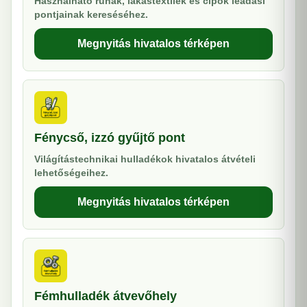
Használható ruhák, lakástextilek és cipők leadási
pontjainak kereséséhez.
Megnyitás hivatalos térképen
Fénycső, izzó gyűjtő pont
Világítástechnikai hulladékok hivatalos átvételi
lehetőségeihez.
Megnyitás hivatalos térképen
Fémhulladék átvevőhely