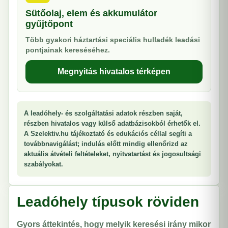
Sütőolaj, elem és akkumulátor
gyűjtőpont
Több gyakori háztartási speciális hulladék leadási
pontjainak kereséséhez.
Megnyitás hivatalos térképen
A leadóhely- és szolgáltatási adatok részben saját,
részben hivatalos vagy külső adatbázisokból érhetők el.
A Szelektiv.hu tájékoztató és edukációs céllal segíti a
továbbnavigálást; indulás előtt mindig ellenőrizd az
aktuális átvételi feltételeket, nyitvatartást és jogosultsági
szabályokat.
Leadóhely típusok röviden
Gyors áttekintés, hogy melyik keresési irány mikor