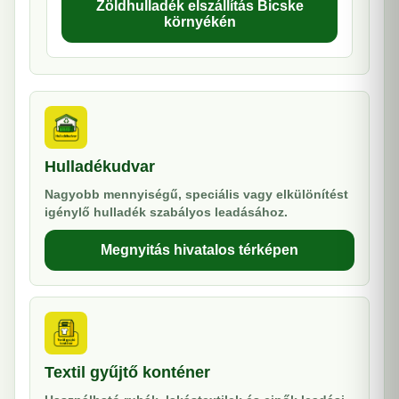
Zöldhulladék elszállítás Bicske
környékén
Hulladékudvar
Nagyobb mennyiségű, speciális vagy elkülönítést
igénylő hulladék szabályos leadásához.
Megnyitás hivatalos térképen
Textil gyűjtő konténer