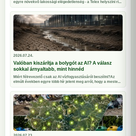
egyre növekvő lakossági elégedetlenség - a Telex helyszíni ri...
2026.07.24.
Valóban kiszárítja a bolygót az AI? A válasz
sokkal árnyaltabb, mint hinnéd
Miért félrevezető csak az AI vízfogyasztásáról beszélni?Az
elmúlt években egyre több hír jelent meg arról, hogy a meste...
2026.07.23.