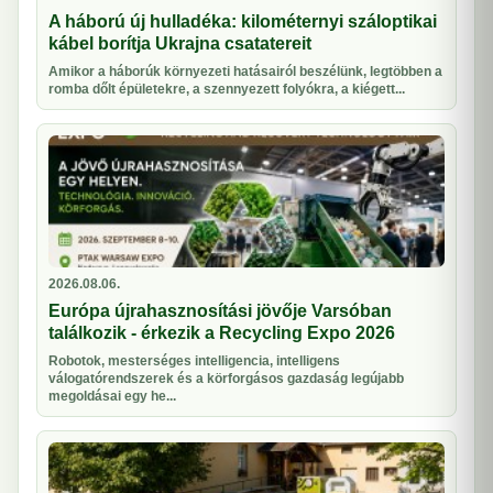
A háború új hulladéka: kilométernyi száloptikai
kábel borítja Ukrajna csatatereit
Amikor a háborúk környezeti hatásairól beszélünk, legtöbben a
romba dőlt épületekre, a szennyezett folyókra, a kiégett...
2026.08.06.
Európa újrahasznosítási jövője Varsóban
találkozik - érkezik a Recycling Expo 2026
Robotok, mesterséges intelligencia, intelligens
válogatórendszerek és a körforgásos gazdaság legújabb
megoldásai egy he...