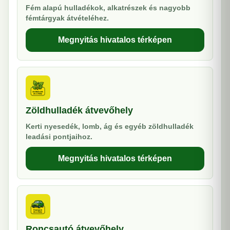
Fém alapú hulladékok, alkatrészek és nagyobb
fémtárgyak átvételéhez.
Megnyitás hivatalos térképen
Zöldhulladék átvevőhely
Kerti nyesedék, lomb, ág és egyéb zöldhulladék
leadási pontjaihoz.
Megnyitás hivatalos térképen
Roncsautó átvevőhely