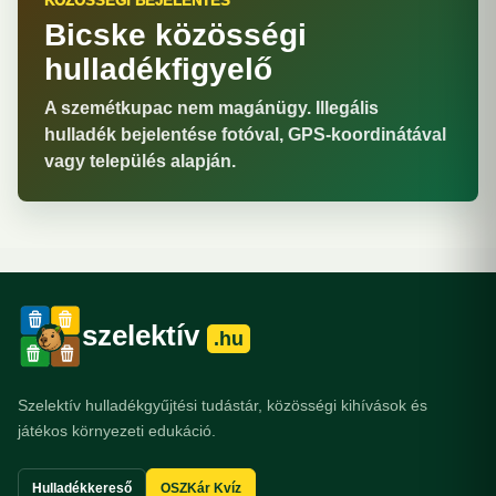
KÖZÖSSÉGI BEJELENTÉS
Bicske közösségi
hulladékfigyelő
A szemétkupac nem magánügy. Illegális
hulladék bejelentése fotóval, GPS-koordinátával
vagy település alapján.
szelektív
.hu
Szelektív hulladékgyűjtési tudástár, közösségi kihívások és
játékos környezeti edukáció.
Hulladékkereső
OSZKár Kvíz