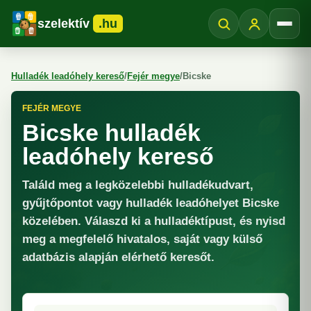
szelektív
.hu
Menü
Hulladék leadóhely kereső
/
Fejér megye
/
Bicske
FEJÉR MEGYE
Bicske hulladék
leadóhely kereső
Találd meg a legközelebbi hulladékudvart,
gyűjtőpontot vagy hulladék leadóhelyet Bicske
közelében. Válaszd ki a hulladéktípust, és nyisd
meg a megfelelő hivatalos, saját vagy külső
adatbázis alapján elérhető keresőt.