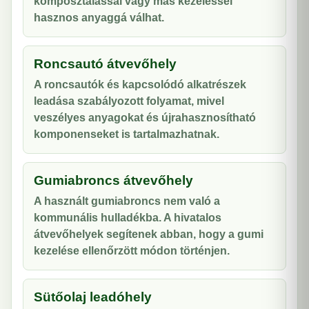
komposztálással vagy más kezeléssel
hasznos anyaggá válhat.
Roncsautó átvevőhely
A roncsautók és kapcsolódó alkatrészek
leadása szabályozott folyamat, mivel
veszélyes anyagokat és újrahasznosítható
komponenseket is tartalmazhatnak.
Gumiabroncs átvevőhely
A használt gumiabroncs nem való a
kommunális hulladékba. A hivatalos
átvevőhelyek segítenek abban, hogy a gumi
kezelése ellenőrzött módon történjen.
Sütőolaj leadóhely