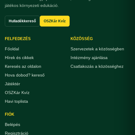
játékos környezeti edukáció.
Hulladékkereső
OSZKár Kvíz
FELFEDEZÉS
KÖZÖSSÉG
Főoldal
Szervezetek a közösségben
Hírek és cikkek
Intézmény ajánlása
Keresés az oldalon
Csatlakozás a közösséghez
Hova dobod? kereső
Játéktér
OSZKár Kvíz
Havi toplista
FIÓK
Belépés
Regisztráció