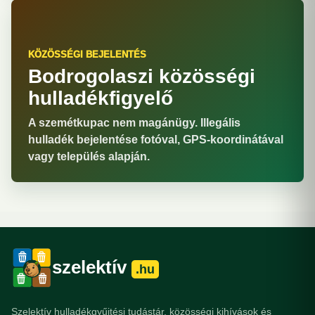
KÖZÖSSÉGI BEJELENTÉS
Bodrogolaszi közösségi
hulladékfigyelő
A szemétkupac nem magánügy. Illegális
hulladék bejelentése fotóval, GPS-koordinátával
vagy település alapján.
szelektív
.hu
Szelektív hulladékgyűjtési tudástár, közösségi kihívások és