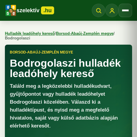
szelektív
.hu
Menü
Hulladék leadóhely kereső
/
Borsod-Abaúj-Zemplén megye
/
Bodrogolaszi
BORSOD-ABAÚJ-ZEMPLÉN MEGYE
Bodrogolaszi hulladék
leadóhely kereső
Találd meg a legközelebbi hulladékudvart,
gyűjtőpontot vagy hulladék leadóhelyet
Bodrogolaszi közelében. Válaszd ki a
hulladéktípust, és nyisd meg a megfelelő
hivatalos, saját vagy külső adatbázis alapján
elérhető keresőt.