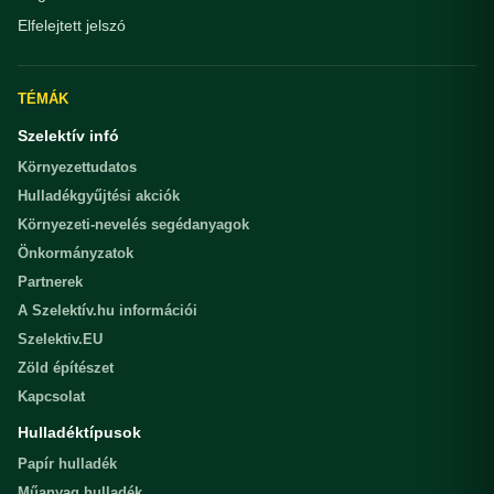
Elfelejtett jelszó
TÉMÁK
Szelektív infó
Környezettudatos
Hulladékgyűjtési akciók
Környezeti-nevelés segédanyagok
Önkormányzatok
Partnerek
A Szelektív.hu információi
Szelektiv.EU
Zöld építészet
Kapcsolat
Hulladéktípusok
Papír hulladék
Műanyag hulladék