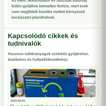
Az elem, akkumulátor és használt sütőolaj
külön gyűjtése kiemelten fontos, mert ezek
nem megfelelő kezelés mellett környezeti
kockázatot jelenthetnek.
Kapcsolódó cikkek és
tudnivalók
Hasznos háttéranyagok szelektív gyűjtéshez,
leadáshoz és hulladékkezeléshez.
2026.08.06.