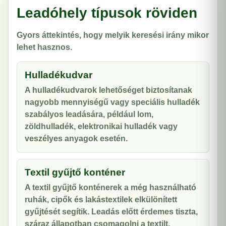
Leadóhely típusok röviden
Gyors áttekintés, hogy melyik keresési irány mikor
lehet hasznos.
Hulladékudvar
A hulladékudvarok lehetőséget biztosítanak
nagyobb mennyiségű vagy speciális hulladék
szabályos leadására, például lom,
zöldhulladék, elektronikai hulladék vagy
veszélyes anyagok esetén.
Textil gyűjtő konténer
A textil gyűjtő konténerek a még használható
ruhák, cipők és lakástextilek elkülönített
gyűjtését segítik. Leadás előtt érdemes tiszta,
száraz állapotban csomagolni a textilt.