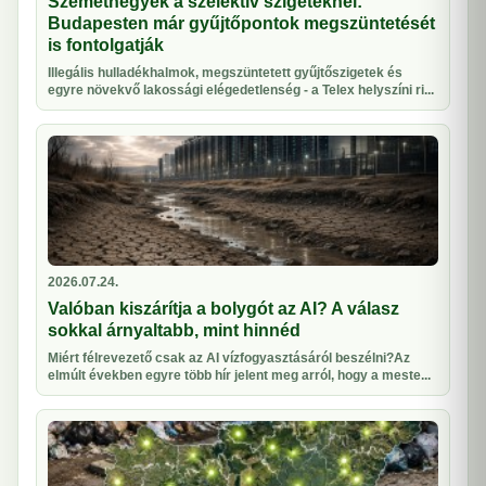
Szeméthegyek a szelektív szigeteknél:
Budapesten már gyűjtőpontok megszüntetését
is fontolgatják
Illegális hulladékhalmok, megszüntetett gyűjtőszigetek és
egyre növekvő lakossági elégedetlenség - a Telex helyszíni ri...
2026.07.24.
Valóban kiszárítja a bolygót az AI? A válasz
sokkal árnyaltabb, mint hinnéd
Miért félrevezető csak az AI vízfogyasztásáról beszélni?Az
elmúlt években egyre több hír jelent meg arról, hogy a meste...