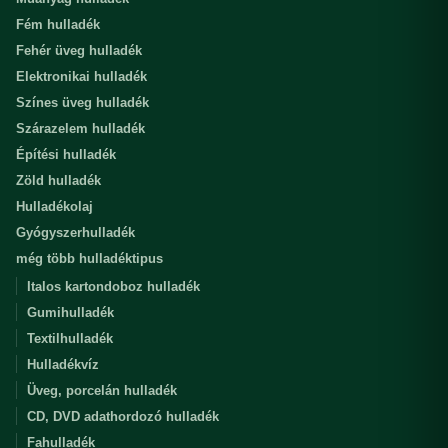
Fém hulladék
Fehér üveg hulladék
Elektronikai hulladék
Színes üveg hulladék
Szárazelem hulladék
Építési hulladék
Zöld hulladék
Hulladékolaj
Gyógyszerhulladék
még több hulladéktipus
Italos kartondoboz hulladék
Gumihulladék
Textilhulladék
Hulladékvíz
Üveg, porcelán hulladék
CD, DVD adathordozó hulladék
Fahulladék