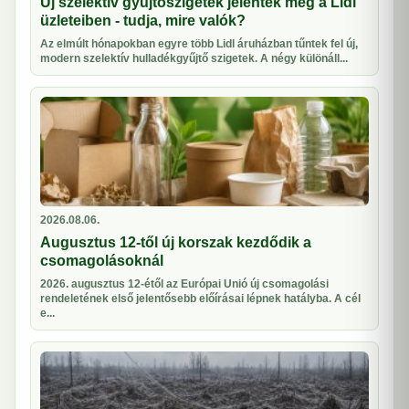
Új szelektív gyűjtőszigetek jelentek meg a Lidl
üzleteiben - tudja, mire valók?
Az elmúlt hónapokban egyre több Lidl áruházban tűntek fel új,
modern szelektív hulladékgyűjtő szigetek. A négy különáll...
2026.08.06.
Augusztus 12-től új korszak kezdődik a
csomagolásoknál
2026. augusztus 12-étől az Európai Unió új csomagolási
rendeletének első jelentősebb előírásai lépnek hatályba. A cél
e...