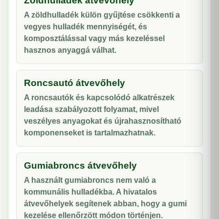
Zöldhulladék átvevőhely
A zöldhulladék külön gyűjtése csökkenti a
vegyes hulladék mennyiségét, és
komposztálással vagy más kezeléssel
hasznos anyaggá válhat.
Roncsautó átvevőhely
A roncsautók és kapcsolódó alkatrészek
leadása szabályozott folyamat, mivel
veszélyes anyagokat és újrahasznosítható
komponenseket is tartalmazhatnak.
Gumiabroncs átvevőhely
A használt gumiabroncs nem való a
kommunális hulladékba. A hivatalos
átvevőhelyek segítenek abban, hogy a gumi
kezelése ellenőrzött módon történjen.