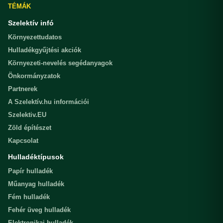
TÉMÁK
Szelektív infó
Környezettudatos
Hulladékgyűjtési akciók
Környezeti-nevelés segédanyagok
Önkormányzatok
Partnerek
A Szelektív.hu információi
Szelektiv.EU
Zöld építészet
Kapcsolat
Hulladéktípusok
Papír hulladék
Műanyag hulladék
Fém hulladék
Fehér üveg hulladék
Elektronikai hulladék