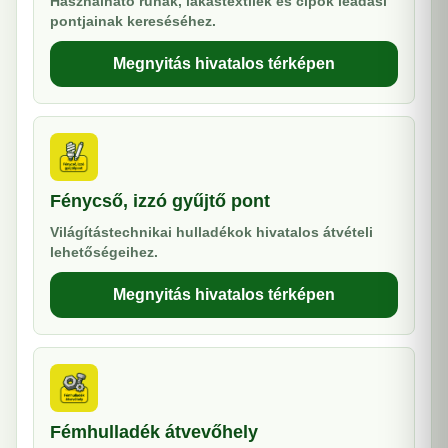
Használható ruhák, lakástextilek és cipők leadási
pontjainak kereséséhez.
Megnyitás hivatalos térképen
Fénycső, izzó gyűjtő pont
Világítástechnikai hulladékok hivatalos átvételi
lehetőségeihez.
Megnyitás hivatalos térképen
Fémhulladék átvevőhely