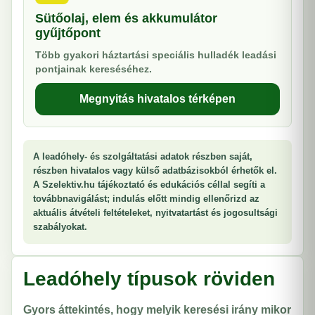
Sütőolaj, elem és akkumulátor
gyűjtőpont
Több gyakori háztartási speciális hulladék leadási
pontjainak kereséséhez.
Megnyitás hivatalos térképen
A leadóhely- és szolgáltatási adatok részben saját,
részben hivatalos vagy külső adatbázisokból érhetők el.
A Szelektiv.hu tájékoztató és edukációs céllal segíti a
továbbnavigálást; indulás előtt mindig ellenőrizd az
aktuális átvételi feltételeket, nyitvatartást és jogosultsági
szabályokat.
Leadóhely típusok röviden
Gyors áttekintés, hogy melyik keresési irány mikor