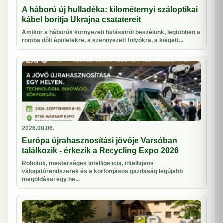
A háború új hulladéka: kilométernyi száloptikai
kábel borítja Ukrajna csatatereit
Amikor a háborúk környezeti hatásairól beszélünk, legtöbben a
romba dőlt épületekre, a szennyezett folyókra, a kiégett...
2026.08.06.
Európa újrahasznosítási jövője Varsóban
találkozik - érkezik a Recycling Expo 2026
Robotok, mesterséges intelligencia, intelligens
válogatórendszerek és a körforgásos gazdaság legújabb
megoldásai egy he...