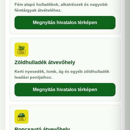
Fém alapú hulladékok, alkatrészek és nagyobb
fémtárgyak átvételéhez.
Megnyitás hivatalos térképen
Zöldhulladék átvevőhely
Kerti nyesedék, lomb, ág és egyéb zöldhulladék
leadási pontjaihoz.
Megnyitás hivatalos térképen
Roncsautó átvevőhely