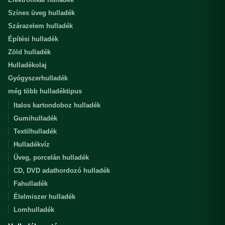
Színes üveg hulladék
Szárazelem hulladék
Építési hulladék
Zöld hulladék
Hulladékolaj
Gyógyszerhulladék
még több hulladéktipus
Italos kartondoboz hulladék
Gumihulladék
Textilhulladék
Hulladékvíz
Üveg, porcelán hulladék
CD, DVD adathordozó hulladék
Fahulladék
Élelmiszer hulladék
Lomhulladék