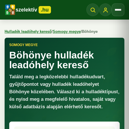
szelektív
.hu
Menü
Hulladék leadóhely kereső
/
Somogy megye
/
Böhönye
SOMOGY MEGYE
Böhönye hulladék
leadóhely kereső
Találd meg a legközelebbi hulladékudvart,
gyűjtőpontot vagy hulladék leadóhelyet
Böhönye közelében. Válaszd ki a hulladéktípust,
és nyisd meg a megfelelő hivatalos, saját vagy
külső adatbázis alapján elérhető keresőt.