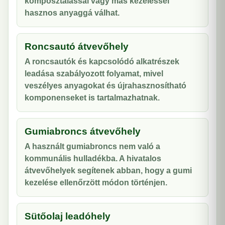
komposztálással vagy más kezeléssel
hasznos anyaggá válhat.
Roncsautó átvevőhely
A roncsautók és kapcsolódó alkatrészek
leadása szabályozott folyamat, mivel
veszélyes anyagokat és újrahasznosítható
komponenseket is tartalmazhatnak.
Gumiabroncs átvevőhely
A használt gumiabroncs nem való a
kommunális hulladékba. A hivatalos
átvevőhelyek segítenek abban, hogy a gumi
kezelése ellenőrzött módon történjen.
Sütőolaj leadóhely