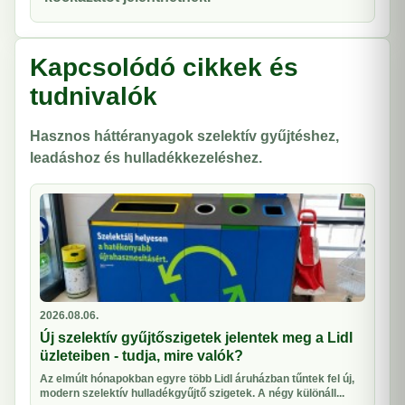
Kapcsolódó cikkek és
tudnivalók
Hasznos háttéranyagok szelektív gyűjtéshez,
leadáshoz és hulladékkezeléshez.
2026.08.06.
Új szelektív gyűjtőszigetek jelentek meg a Lidl
üzleteiben - tudja, mire valók?
Az elmúlt hónapokban egyre több Lidl áruházban tűntek fel új,
modern szelektív hulladékgyűjtő szigetek. A négy különáll...