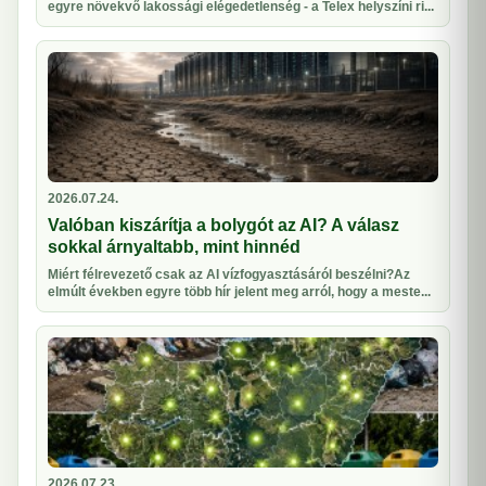
egyre növekvő lakossági elégedetlenség - a Telex helyszíni ri...
2026.07.24.
Valóban kiszárítja a bolygót az AI? A válasz
sokkal árnyaltabb, mint hinnéd
Miért félrevezető csak az AI vízfogyasztásáról beszélni?Az
elmúlt években egyre több hír jelent meg arról, hogy a meste...
2026.07.23.