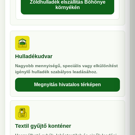
Zöldhulladék elszállítás Böhönye
környékén
Hulladékudvar
Nagyobb mennyiségű, speciális vagy elkülönítést
igénylő hulladék szabályos leadásához.
Megnyitás hivatalos térképen
Textil gyűjtő konténer