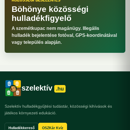
KÖZÖSSÉGI BEJELENTÉS
Böhönye közösségi
hulladékfigyelő
A szemétkupac nem magánügy. Illegális
hulladék bejelentése fotóval, GPS-koordinátával
vagy település alapján.
szelektív
.hu
Szelektív hulladékgyűjtési tudástár, közösségi kihívások és
játékos környezeti edukáció.
Hulladékkereső
OSZKár Kvíz