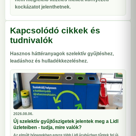
kockázatot jelenthetnek.
Kapcsolódó cikkek és
tudnivalók
Hasznos háttéranyagok szelektív gyűjtéshez,
leadáshoz és hulladékkezeléshez.
2026.08.06.
Új szelektív gyűjtőszigetek jelentek meg a Lidl
üzleteiben - tudja, mire valók?
Az elmúlt hónapokban egyre több Lidl áruházban tűntek fel új,