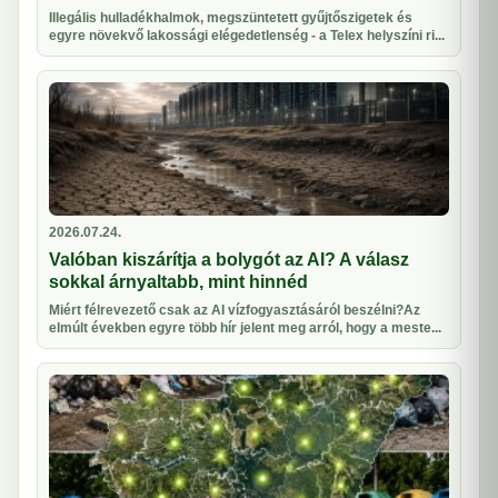
Illegális hulladékhalmok, megszüntetett gyűjtőszigetek és
egyre növekvő lakossági elégedetlenség - a Telex helyszíni ri...
2026.07.24.
Valóban kiszárítja a bolygót az AI? A válasz
sokkal árnyaltabb, mint hinnéd
Miért félrevezető csak az AI vízfogyasztásáról beszélni?Az
elmúlt években egyre több hír jelent meg arról, hogy a meste...