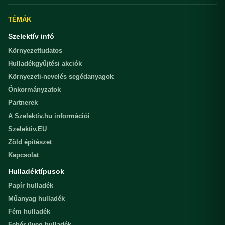
TÉMÁK
Szelektív infó
Környezettudatos
Hulladékgyűjtési akciók
Környezeti-nevelés segédanyagok
Önkormányzatok
Partnerek
A Szelektív.hu információi
Szelektiv.EU
Zöld építészet
Kapcsolat
Hulladéktípusok
Papír hulladék
Műanyag hulladék
Fém hulladék
Fehér üveg hulladék