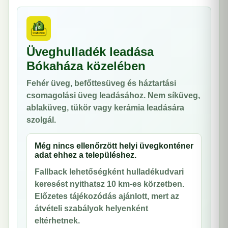
Üveghulladék leadása
Bókaháza közelében
Fehér üveg, befőttesüveg és háztartási
csomagolási üveg leadásához. Nem síküveg,
ablaküveg, tükör vagy kerámia leadására
szolgál.
Még nincs ellenőrzött helyi üvegkonténer
adat ehhez a településhez.
Fallback lehetőségként hulladékudvari
keresést nyithatsz 10 km-es körzetben.
Előzetes tájékozódás ajánlott, mert az
átvételi szabályok helyenként
eltérhetnek.