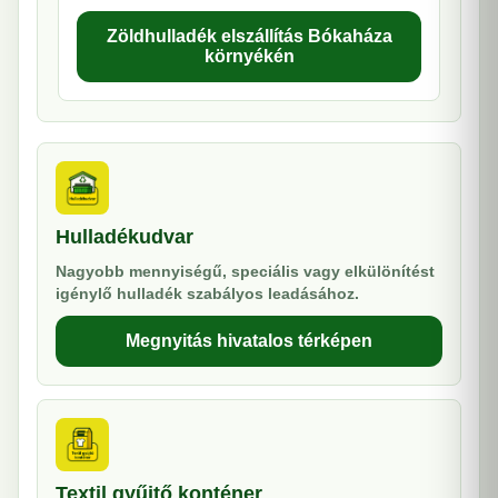
Zöldhulladék elszállítás Bókaháza
környékén
Hulladékudvar
Nagyobb mennyiségű, speciális vagy elkülönítést
igénylő hulladék szabályos leadásához.
Megnyitás hivatalos térképen
Textil gyűjtő konténer