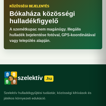
KÖZÖSSÉGI BEJELENTÉS
Bókaháza közösségi
hulladékfigyelő
A szemétkupac nem magánügy. Illegális
hulladék bejelentése fotóval, GPS-koordinátával
vagy település alapján.
szelektív
.hu
Szelektív hulladékgyűjtési tudástár, közösségi kihívások és
játékos környezeti edukáció.