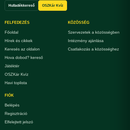
Hulladékkereső
OSZKár Kvíz
FELFEDEZÉS
KÖZÖSSÉG
Főoldal
Szervezetek a közösségben
Hírek és cikkek
Intézmény ajánlása
Keresés az oldalon
Csatlakozás a közösséghez
Hova dobod? kereső
Játéktér
OSZKár Kvíz
Havi toplista
FIÓK
Belépés
Regisztráció
Elfelejtett jelszó