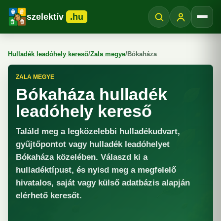
szelektív
.hu
Menü
Hulladék leadóhely kereső
/
Zala megye
/
Bókaháza
ZALA MEGYE
Bókaháza hulladék
leadóhely kereső
Találd meg a legközelebbi hulladékudvart,
gyűjtőpontot vagy hulladék leadóhelyet
Bókaháza közelében. Válaszd ki a
hulladéktípust, és nyisd meg a megfelelő
hivatalos, saját vagy külső adatbázis alapján
elérhető keresőt.