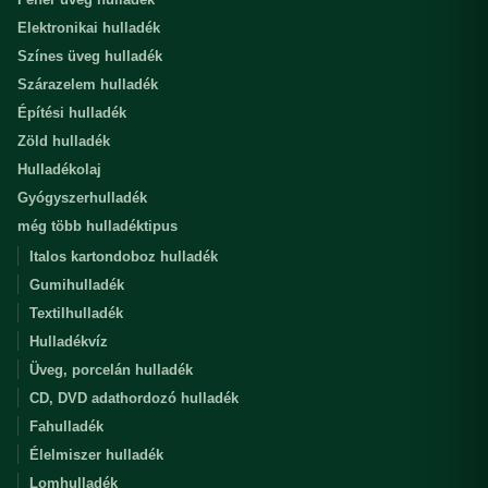
Elektronikai hulladék
Színes üveg hulladék
Szárazelem hulladék
Építési hulladék
Zöld hulladék
Hulladékolaj
Gyógyszerhulladék
még több hulladéktipus
Italos kartondoboz hulladék
Gumihulladék
Textilhulladék
Hulladékvíz
Üveg, porcelán hulladék
CD, DVD adathordozó hulladék
Fahulladék
Élelmiszer hulladék
Lomhulladék