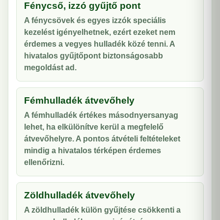
Fénycső, izzó gyűjtő pont
A fénycsövek és egyes izzók speciális
kezelést igényelhetnek, ezért ezeket nem
érdemes a vegyes hulladék közé tenni. A
hivatalos gyűjtőpont biztonságosabb
megoldást ad.
Fémhulladék átvevőhely
A fémhulladék értékes másodnyersanyag
lehet, ha elkülönítve kerül a megfelelő
átvevőhelyre. A pontos átvételi feltételeket
mindig a hivatalos térképen érdemes
ellenőrizni.
Zöldhulladék átvevőhely
A zöldhulladék külön gyűjtése csökkenti a