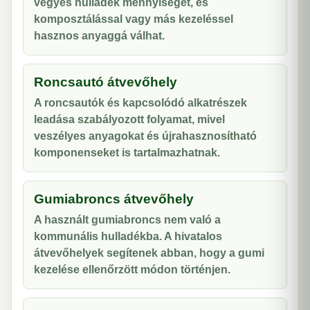
vegyes hulladék mennyiségét, és
komposztálással vagy más kezeléssel
hasznos anyaggá válhat.
Roncsautó átvevőhely
A roncsautók és kapcsolódó alkatrészek
leadása szabályozott folyamat, mivel
veszélyes anyagokat és újrahasznosítható
komponenseket is tartalmazhatnak.
Gumiabroncs átvevőhely
A használt gumiabroncs nem való a
kommunális hulladékba. A hivatalos
átvevőhelyek segítenek abban, hogy a gumi
kezelése ellenőrzött módon történjen.