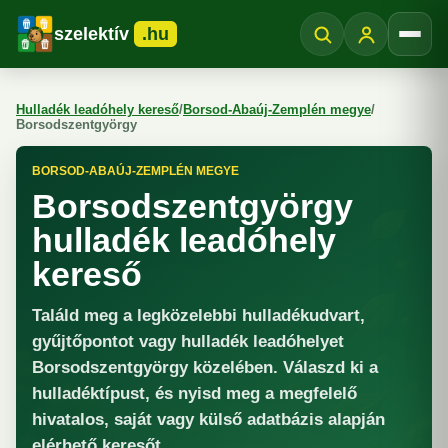
szelektív
.hu
Menü
Hulladék leadóhely kereső
/
Borsod-Abaúj-Zemplén megye
/
Borsodszentgyörgy
BORSOD-ABAÚJ-ZEMPLÉN MEGYE
Borsodszentgyörgy
hulladék leadóhely
kereső
Találd meg a legközelebbi hulladékudvart,
gyűjtőpontot vagy hulladék leadóhelyet
Borsodszentgyörgy közelében. Válaszd ki a
hulladéktípust, és nyisd meg a megfelelő
hivatalos, saját vagy külső adatbázis alapján
elérhető keresőt.