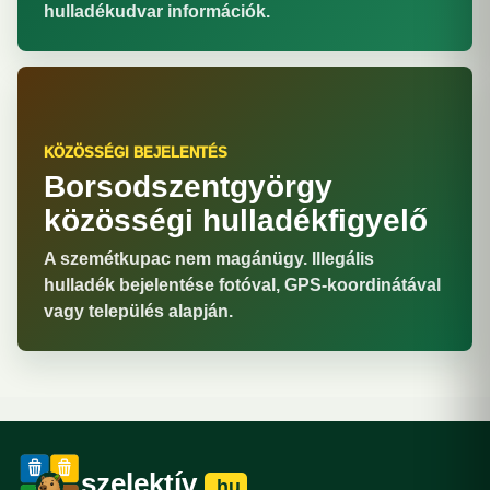
hulladékudvar információk.
KÖZÖSSÉGI BEJELENTÉS
Borsodszentgyörgy
közösségi hulladékfigyelő
A szemétkupac nem magánügy. Illegális
hulladék bejelentése fotóval, GPS-koordinátával
vagy település alapján.
szelektív
.hu