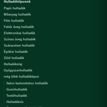
Hulladéktípusok
Papír hulladék
Műanyag hulladék
Fém hulladék
Fehér üveg hulladék
Elektronikai hulladék
Színes üveg hulladék
Szárazelem hulladék
Építési hulladék
Zöld hulladék
Hulladékolaj
Gyógyszerhulladék
még több hulladéktipus
Italos kartondoboz hulladék
Gumihulladék
Textilhulladék
Hulladékvíz