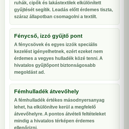
ruhák, cipők és lakástextilek elkülönített
gyűjtését segítik. Leadás előtt érdemes tiszta,
száraz állapotban csomagolni a textilt.
Fénycső, izzó gyűjtő pont
A fénycsövek és egyes izzók speciális
kezelést igényelhetnek, ezért ezeket nem
érdemes a vegyes hulladék közé tenni. A
hivatalos gyűjtőpont biztonságosabb
megoldást ad.
Fémhulladék átvevőhely
A fémhulladék értékes másodnyersanyag
lehet, ha elkülönítve kerül a megfelelő
átvevőhelyre. A pontos átvételi feltételeket
mindig a hivatalos térképen érdemes
ellenőrizni.