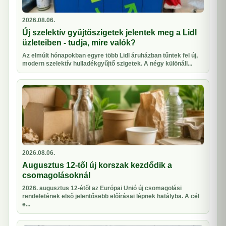
2026.08.06.
Új szelektív gyűjtőszigetek jelentek meg a Lidl
üzleteiben - tudja, mire valók?
Az elmúlt hónapokban egyre több Lidl áruházban tűntek fel új,
modern szelektív hulladékgyűjtő szigetek. A négy különáll...
2026.08.06.
Augusztus 12-től új korszak kezdődik a
csomagolásoknál
2026. augusztus 12-étől az Európai Unió új csomagolási
rendeletének első jelentősebb előírásai lépnek hatályba. A cél
e...