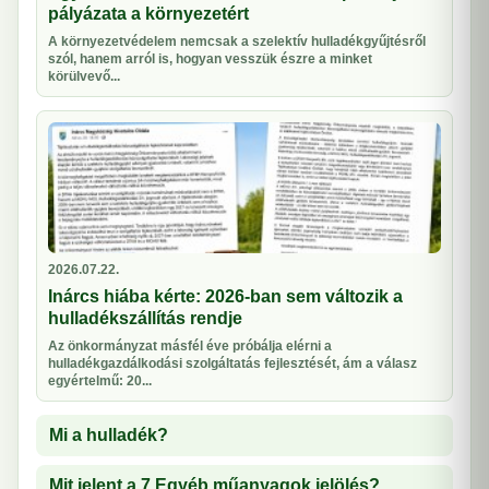
pályázata a környezetért
A környezetvédelem nemcsak a szelektív hulladékgyűjtésről
szól, hanem arról is, hogyan vesszük észre a minket
körülvevő...
2026.07.22.
Inárcs hiába kérte: 2026-ban sem változik a
hulladékszállítás rendje
Az önkormányzat másfél éve próbálja elérni a
hulladékgazdálkodási szolgáltatás fejlesztését, ám a válasz
egyértelmű: 20...
Mi a hulladék?
Mit jelent a 7 Egyéb műanyagok jelölés?