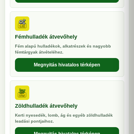
Fémhulladék átvevőhely
Fém alapú hulladékok, alkatrészek és nagyobb
fémtárgyak átvételéhez.
Megnyitás hivatalos térképen
Zöldhulladék átvevőhely
Kerti nyesedék, lomb, ág és egyéb zöldhulladék
leadási pontjaihoz.
Megnyitás hivatalos térképen