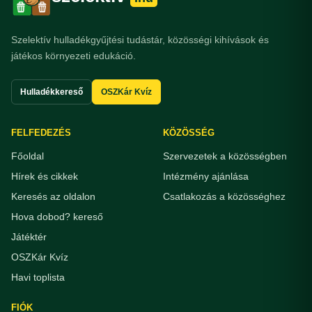
Szelektív hulladékgyűjtési tudástár, közösségi kihívások és
játékos környezeti edukáció.
Hulladékkereső
OSZKár Kvíz
FELFEDEZÉS
KÖZÖSSÉG
Főoldal
Szervezetek a közösségben
Hírek és cikkek
Intézmény ajánlása
Keresés az oldalon
Csatlakozás a közösséghez
Hova dobod? kereső
Játéktér
OSZKár Kvíz
Havi toplista
FIÓK