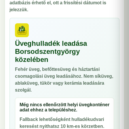
adatbázis érhető el, ott a frissítési dátumot is
jelezzük.
Üveghulladék leadása
Borsodszentgyörgy
közelében
Fehér üveg, befőttesüveg és háztartási
csomagolási üveg leadásához. Nem síküveg,
ablaküveg, tükör vagy kerámia leadására
szolgál.
Még nincs ellenőrzött helyi üvegkonténer
adat ehhez a településhez.
Fallback lehetőségként hulladékudvari
keresést nyithatsz 10 km-es körzetben.