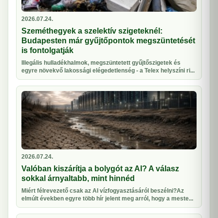
2026.07.24.
Szeméthegyek a szelektív szigeteknél:
Budapesten már gyűjtőpontok megszüntetését
is fontolgatják
Illegális hulladékhalmok, megszüntetett gyűjtőszigetek és
egyre növekvő lakossági elégedetlenség - a Telex helyszíni ri...
2026.07.24.
Valóban kiszárítja a bolygót az AI? A válasz
sokkal árnyaltabb, mint hinnéd
Miért félrevezető csak az AI vízfogyasztásáról beszélni?Az
elmúlt években egyre több hír jelent meg arról, hogy a meste...