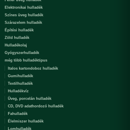
Elektronikai hulladék
Színes üveg hulladék
Szárazelem hulladék
Építési hulladék
Zöld hulladék
Hulladékolaj
Gyógyszerhulladék
még több hulladéktipus
Italos kartondoboz hulladék
Gumihulladék
Textilhulladék
Hulladékvíz
Üveg, porcelán hulladék
CD, DVD adathordozó hulladék
Fahulladék
Élelmiszer hulladék
Lomhulladék