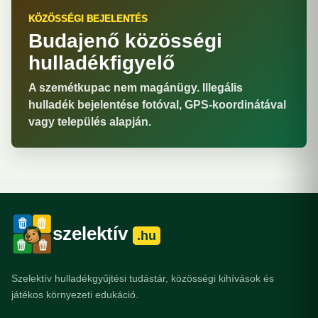
KÖZÖSSÉGI BEJELENTÉS
Budajenő közösségi
hulladékfigyelő
A szemétkupac nem magánügy. Illegális
hulladék bejelentése fotóval, GPS-koordinátával
vagy település alapján.
szelektív
.hu
Szelektív hulladékgyűjtési tudástár, közösségi kihívások és
játékos környezeti edukáció.