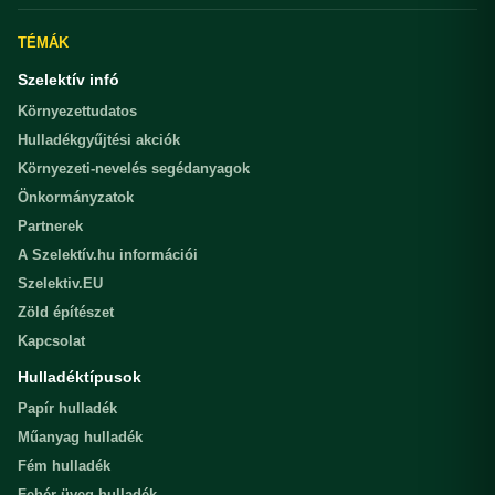
TÉMÁK
Szelektív infó
Környezettudatos
Hulladékgyűjtési akciók
Környezeti-nevelés segédanyagok
Önkormányzatok
Partnerek
A Szelektív.hu információi
Szelektiv.EU
Zöld építészet
Kapcsolat
Hulladéktípusok
Papír hulladék
Műanyag hulladék
Fém hulladék
Fehér üveg hulladék