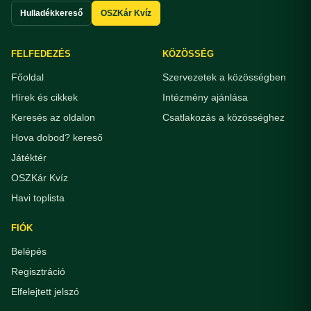
Hulladékkereső
OSZKár Kvíz
FELFEDEZÉS
KÖZÖSSÉG
Főoldal
Szervezetek a közösségben
Hírek és cikkek
Intézmény ajánlása
Keresés az oldalon
Csatlakozás a közösséghez
Hova dobod? kereső
Játéktér
OSZKár Kvíz
Havi toplista
FIÓK
Belépés
Regisztráció
Elfelejtett jelszó