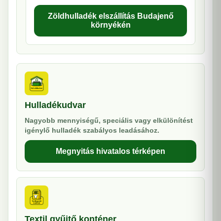
Zöldhulladék elszállítás Budajenő
környékén
Hulladékudvar
Nagyobb mennyiségű, speciális vagy elkülönítést
igénylő hulladék szabályos leadásához.
Megnyitás hivatalos térképen
Textil gyűjtő konténer