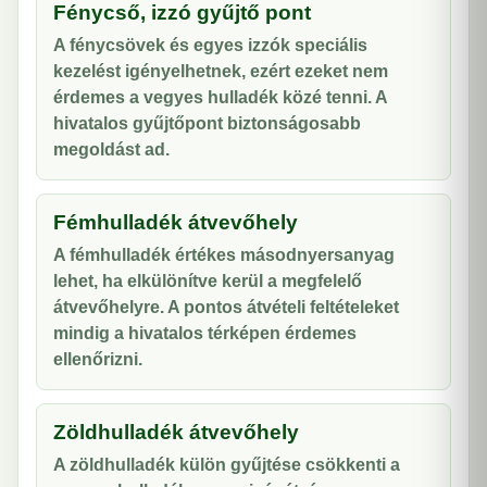
Fénycső, izzó gyűjtő pont
A fénycsövek és egyes izzók speciális
kezelést igényelhetnek, ezért ezeket nem
érdemes a vegyes hulladék közé tenni. A
hivatalos gyűjtőpont biztonságosabb
megoldást ad.
Fémhulladék átvevőhely
A fémhulladék értékes másodnyersanyag
lehet, ha elkülönítve kerül a megfelelő
átvevőhelyre. A pontos átvételi feltételeket
mindig a hivatalos térképen érdemes
ellenőrizni.
Zöldhulladék átvevőhely
A zöldhulladék külön gyűjtése csökkenti a