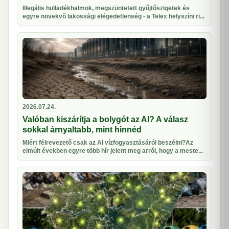
Illegális hulladékhalmok, megszüntetett gyűjtőszigetek és
egyre növekvő lakossági elégedetlenség - a Telex helyszíni ri...
2026.07.24.
Valóban kiszárítja a bolygót az AI? A válasz
sokkal árnyaltabb, mint hinnéd
Miért félrevezető csak az AI vízfogyasztásáról beszélni?Az
elmúlt években egyre több hír jelent meg arról, hogy a meste...