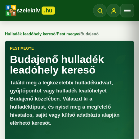
szelektív
.hu
Menü
Hulladék leadóhely kereső
/
Pest megye
/
Budajenő
PEST MEGYE
Budajenő hulladék
leadóhely kereső
Találd meg a legközelebbi hulladékudvart,
gyűjtőpontot vagy hulladék leadóhelyet
Budajenő közelében. Válaszd ki a
hulladéktípust, és nyisd meg a megfelelő
hivatalos, saját vagy külső adatbázis alapján
elérhető keresőt.