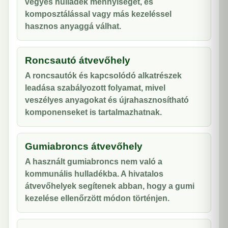
vegyes hulladék mennyiségét, és
komposztálással vagy más kezeléssel
hasznos anyaggá válhat.
Roncsautó átvevőhely
A roncsautók és kapcsolódó alkatrészek
leadása szabályozott folyamat, mivel
veszélyes anyagokat és újrahasznosítható
komponenseket is tartalmazhatnak.
Gumiabroncs átvevőhely
A használt gumiabroncs nem való a
kommunális hulladékba. A hivatalos
átvevőhelyek segítenek abban, hogy a gumi
kezelése ellenőrzött módon történjen.