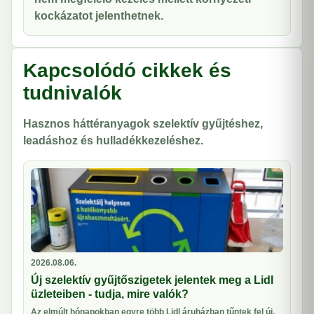
kockázatot jelenthetnek.
Kapcsolódó cikkek és
tudnivalók
Hasznos háttéranyagok szelektív gyűjtéshez,
leadáshoz és hulladékkezeléshez.
2026.08.06.
Új szelektív gyűjtőszigetek jelentek meg a Lidl
üzleteiben - tudja, mire valók?
Az elmúlt hónapokban egyre több Lidl áruházban tűntek fel új,