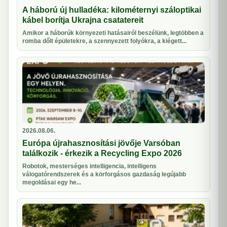
A háború új hulladéka: kilométernyi száloptikai
kábel borítja Ukrajna csatatereit
Amikor a háborúk környezeti hatásairól beszélünk, legtöbben a
romba dőlt épületekre, a szennyezett folyókra, a kiégett...
2026.08.06.
Európa újrahasznosítási jövője Varsóban
találkozik - érkezik a Recycling Expo 2026
Robotok, mesterséges intelligencia, intelligens
válogatórendszerek és a körforgásos gazdaság legújabb
megoldásai egy he...