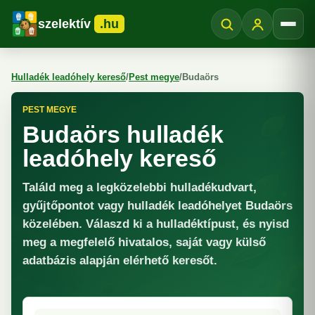
szelektív
.hu
Menü
Hulladék leadóhely kereső
/
Pest megye
/
Budaörs
PEST MEGYE
Budaörs hulladék
leadóhely kereső
Találd meg a legközelebbi hulladékudvart,
gyűjtőpontot vagy hulladék leadóhelyet Budaörs
közelében. Válaszd ki a hulladéktípust, és nyisd
meg a megfelelő hivatalos, saját vagy külső
adatbázis alapján elérhető keresőt.