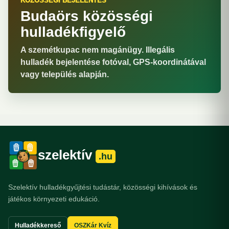
KÖZÖSSÉGI BEJELENTÉS
Budaörs közösségi
hulladékfigyelő
A szemétkupac nem magánügy. Illegális
hulladék bejelentése fotóval, GPS-koordinátával
vagy település alapján.
szelektív
.hu
Szelektív hulladékgyűjtési tudástár, közösségi kihívások és
játékos környezeti edukáció.
Hulladékkereső
OSZKár Kvíz