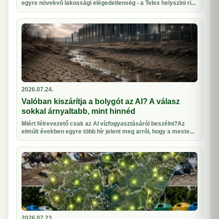
egyre növekvő lakossági elégedetlenség - a Telex helyszíni ri...
2026.07.24.
Valóban kiszárítja a bolygót az AI? A válasz
sokkal árnyaltabb, mint hinnéd
Miért félrevezető csak az AI vízfogyasztásáról beszélni?Az
elmúlt években egyre több hír jelent meg arról, hogy a meste...
2026.07.23.