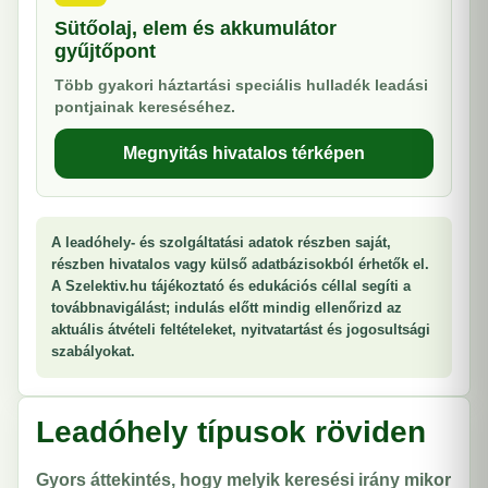
Sütőolaj, elem és akkumulátor
gyűjtőpont
Több gyakori háztartási speciális hulladék leadási
pontjainak kereséséhez.
Megnyitás hivatalos térképen
A leadóhely- és szolgáltatási adatok részben saját,
részben hivatalos vagy külső adatbázisokból érhetők el.
A Szelektiv.hu tájékoztató és edukációs céllal segíti a
továbbnavigálást; indulás előtt mindig ellenőrizd az
aktuális átvételi feltételeket, nyitvatartást és jogosultsági
szabályokat.
Leadóhely típusok röviden
Gyors áttekintés, hogy melyik keresési irány mikor