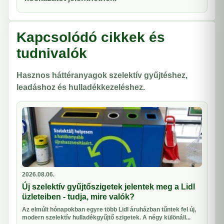
Kapcsolódó cikkek és
tudnivalók
Hasznos háttéranyagok szelektív gyűjtéshez,
leadáshoz és hulladékkezeléshez.
2026.08.06.
Új szelektív gyűjtőszigetek jelentek meg a Lidl
üzleteiben - tudja, mire valók?
Az elmúlt hónapokban egyre több Lidl áruházban tűntek fel új,
modern szelektív hulladékgyűjtő szigetek. A négy különáll...