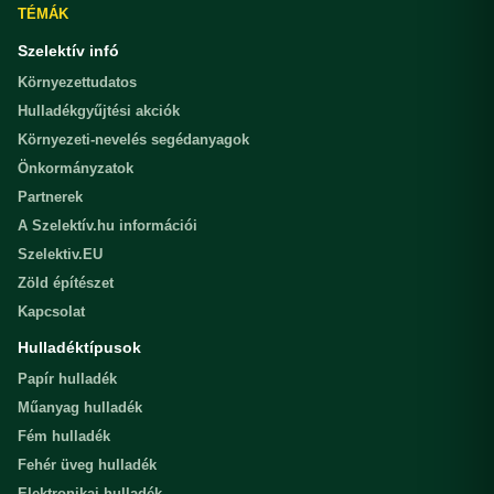
TÉMÁK
Szelektív infó
Környezettudatos
Hulladékgyűjtési akciók
Környezeti-nevelés segédanyagok
Önkormányzatok
Partnerek
A Szelektív.hu információi
Szelektiv.EU
Zöld építészet
Kapcsolat
Hulladéktípusok
Papír hulladék
Műanyag hulladék
Fém hulladék
Fehér üveg hulladék
Elektronikai hulladék