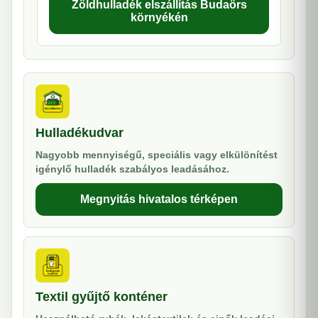
Zöldhulladék elszállítás Budaörs
környékén
Hulladékudvar
Nagyobb mennyiségű, speciális vagy elkülönítést
igénylő hulladék szabályos leadásához.
Megnyitás hivatalos térképen
Textil gyűjtő konténer