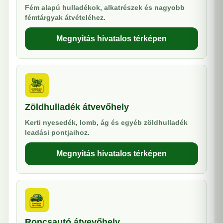
Fém alapú hulladékok, alkatrészek és nagyobb
fémtárgyak átvételéhez.
Megnyitás hivatalos térképen
Zöldhulladék átvevőhely
Kerti nyesedék, lomb, ág és egyéb zöldhulladék
leadási pontjaihoz.
Megnyitás hivatalos térképen
Roncsautó átvevőhely