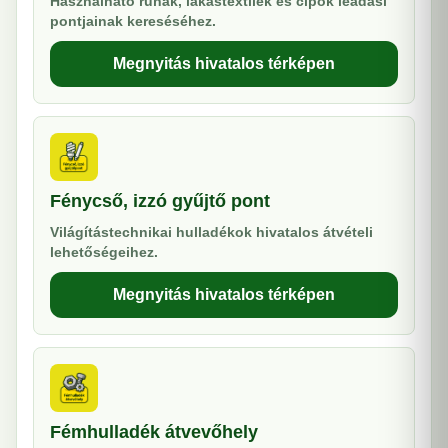
Használható ruhák, lakástextilek és cipők leadási
pontjainak kereséséhez.
Megnyitás hivatalos térképen
Fénycső, izzó gyűjtő pont
Világítástechnikai hulladékok hivatalos átvételi
lehetőségeihez.
Megnyitás hivatalos térképen
Fémhulladék átvevőhely