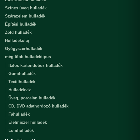
Színes üveg hulladék
Szárazelem hulladék
Építési hulladék
Zöld hulladék
Hulladékolaj
Gyógyszerhulladék
még több hulladéktipus
Italos kartondoboz hulladék
Gumihulladék
Textilhulladék
Hulladékvíz
Üveg, porcelán hulladék
CD, DVD adathordozó hulladék
Fahulladék
Élelmiszer hulladék
Lomhulladék