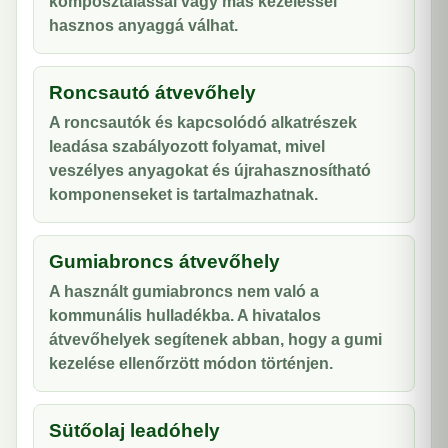
komposztálással vagy más kezeléssel
hasznos anyaggá válhat.
Roncsautó átvevőhely
A roncsautók és kapcsolódó alkatrészek
leadása szabályozott folyamat, mivel
veszélyes anyagokat és újrahasznosítható
komponenseket is tartalmazhatnak.
Gumiabroncs átvevőhely
A használt gumiabroncs nem való a
kommunális hulladékba. A hivatalos
átvevőhelyek segítenek abban, hogy a gumi
kezelése ellenőrzött módon történjen.
Sütőolaj leadóhely