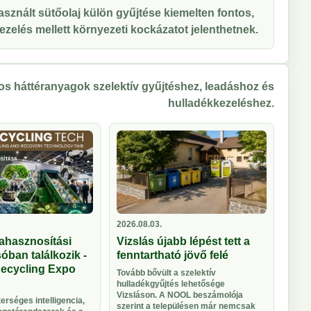
sznált sütőolaj külön gyűjtése kiemelten fontos,
zelés mellett környezeti kockázatot jelenthetnek.
s háttéranyagok szelektív gyűjtéshez, leadáshoz és
hulladékkezeléshez.
2026.08.03.
ahasznosítási
Vizslás újabb lépést tett a
óban találkozik -
fenntartható jövő felé
Recycling Expo
Tovább bővült a szelektív
hulladékgyűjtés lehetősége
Vizsláson. A NOOL beszámolója
rséges intelligencia,
szerint a településen már nemcsak