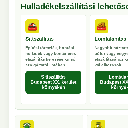
Hulladékelszállítási lehető
Sittszállítás
Lomtalanítás
Építési törmelék, bontási
Nagyobb háztartá
hulladék vagy konténeres
bútor vagy vegy
elszállítás keresése külső
elszállításához 
szolgáltatói listában.
vállalkozások.
Sittszállítás
Lomtalan
Budapest XX. kerület
Budapest XX.
környékén
környé