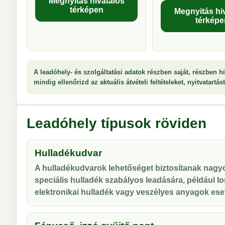
Megnyitás hivatalos
térképen
Megnyitás hi
térképe
A leadóhely- és szolgáltatási adatok részben saját, részben hi
mindig ellenőrizd az aktuális átvételi feltételeket, nyitvatartá
Leadóhely típusok röviden
Hulladékudvar
A hulladékudvarok lehetőséget biztosítanak nag
speciális hulladék szabályos leadására, például lo
elektronikai hulladék vagy veszélyes anyagok ese