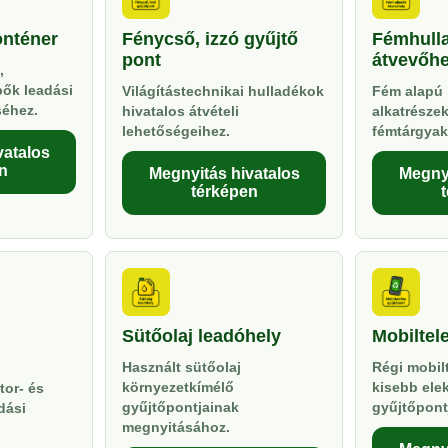
onténer
Fénycső, izzó gyűjtő
Fémhull
pont
átvevőhe
,
pők leadási
Világítástechnikai hulladékok
Fém alapú 
séhez.
hivatalos átvételi
alkatrésze
lehetőségeihez.
fémtárgyak
vatalos
n
Megnyitás hivatalos
Megnyi
térképen
Sütőolaj leadóhely
Mobiltel
Használt sütőolaj
Régi mobil
környezetkímélő
kisebb ele
tor- és
gyűjtőpontjainak
gyűjtőpont
dási
megnyitásához.