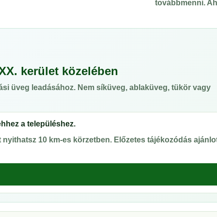
továbbmenni. Ahol
XX. kerület közelében
ási üveg leadásához. Nem síküveg, ablaküveg, tükör vagy
ehhez a településhez.
nyithatsz 10 km-es körzetben. Előzetes tájékozódás ajánlot