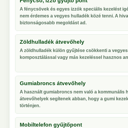
Fénycső, izzó gyűjtő pont
A fénycsövek és egyes izzók speciális kezelést ig
nem érdemes a vegyes hulladék közé tenni. A hiva
biztonságosabb megoldást ad.
Zöldhulladék átvevőhely
A zöldhulladék külön gyűjtése csökkenti a vegyes
komposztálással vagy más kezeléssel hasznos an
Gumiabroncs átvevőhely
A használt gumiabroncs nem való a kommunális hu
átvevőhelyek segítenek abban, hogy a gumi kezel
történjen.
Mobiltelefon gyűjtőpont