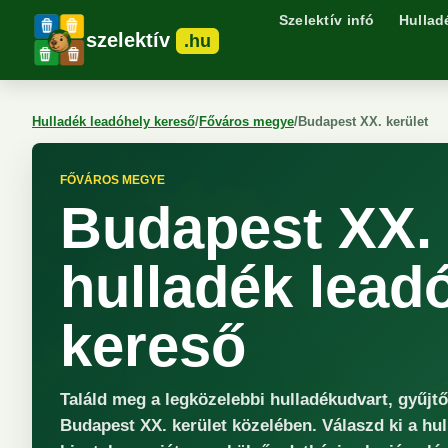
Szelektív infó
Hullad
szelektív
.hu
Hulladék leadóhely kereső
/
Főváros megye
/
Budapest XX. kerület
FŐVÁROS MEGYE
Budapest XX. 
hulladék lead
kereső
Találd meg a legközelebbi hulladékudvart, gyűjt
Budapest XX. kerület közelében. Válaszd ki a hul