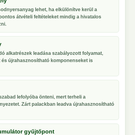
ely
odnyersanyag lehet, ha elkülönítve kerül a
ontos átvételi feltételeket mindig a hivatalos
ni.
y
ó alkatrészek leadása szabályozott folyamat,
t és újrahasznosítható komponenseket is
zabad lefolyóba önteni, mert terheli a
nyezetet. Zárt palackban leadva újrahasznosítható
umulátor gyűjtőpont