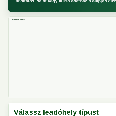
hivatalos, saját vagy külső adatbázis alapján elé
HIRDETÉS
Válassz leadóhely típust