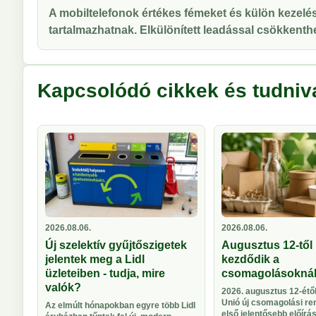
A mobiltelefonok értékes fémeket és külön kezelés
tartalmazhatnak. Elkülönített leadással csökkenthe
Kapcsolódó cikkek és tudniv
2026.08.06.
2026.08.06.
Új szelektív gyűjtőszigetek
Augusztus 12-től 
jelentek meg a Lidl
kezdődik a
üzleteiben - tudja, mire
csomagolásokná
valók?
2026. augusztus 12-étől
Unió új csomagolási re
Az elmúlt hónapokban egyre több Lidl
első jelentősebb előírá