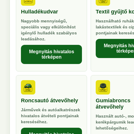
Hulladékudvar
Textil gyűjtő k
Nagyobb mennyiségű,
Használható ruhák
speciális vagy elkülönítést
lakástextilek és ci
igénylő hulladék szabályos
pontjainak keresé
leadásához.
Megnyitás hi
térképe
Megnyitás hivatalos
térképen
Roncsautó átvevőhely
Gumiabroncs
átvevőhely
Járművek és autóalkatrészek
hivatalos átvételi pontjainak
Használt autó-, mo
kereséséhez.
kerékpárgumik lea
lehetőségeihez.