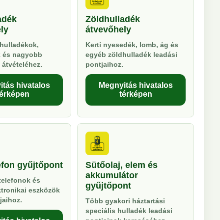
adék
Zöldhulladék
ly
átvevőhely
hulladékok,
Kerti nyesedék, lomb, ág és
k és nagyobb
egyéb zöldhulladék leadási
 átvételéhez.
pontjaihoz.
tás hivatalos
Megnyitás hivatalos
térképen
térképen
efon gyűjtőpont
Sütőolaj, elem és
akkumulátor
telefonok és
gyűjtőpont
ktronikai eszközök
jaihoz.
Több gyakori háztartási
speciális hulladék leadási