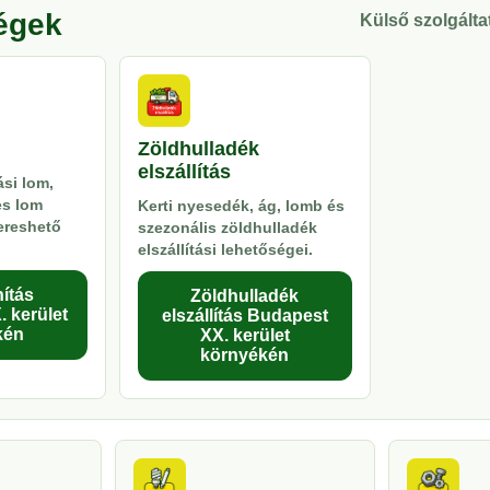
ségek
Külső szolgáltat
Zöldhulladék
elszállítás
si lom,
es lom
Kerti nyesedék, ág, lomb és
kereshető
szezonális zöldhulladék
elszállítási lehetőségei.
ítás
Zöldhulladék
 kerület
elszállítás Budapest
kén
XX. kerület
környékén