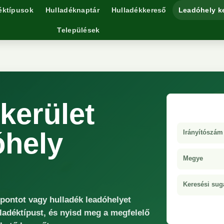
éktípusok
Hulladéknaptár
Hulladékkereső
Leadóhely k
Települések
kerület
óhely
Irányítószám
Megye
Keresési sug
őpontot vagy hulladék leadóhelyet
ladéktípust, és nyisd meg a megfelelő