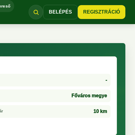
ereső
BELÉPÉS
REGISZTRÁCIÓ
-
Főváros megye
ár
10 km