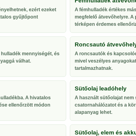
Fémhulladék átvevőh
ényelhetnek, ezért ezeket
A fémhulladék értékes más
talos gyűjtőpont
megfelelő átvevőhelyre. A p
térképen érdemes ellenőriz
Roncsautó átvevőhel
 hulladék mennyiségét, és
A roncsautók és kapcsolód
yaggá válhat.
mivel veszélyes anyagoka
tartalmazhatnak.
Sütőolaj leadóhely
lladékba. A hivatalos
A használt sütőolajat nem s
ése ellenőrzött módon
csatornahálózatot és a kör
alapanyag lehet.
Sütőolaj, elem és akk