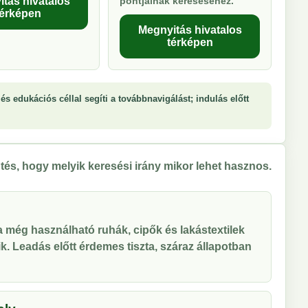
tás hivatalos
pontjainak kereséséhez.
térképen
Megnyitás hivatalos
térképen
és edukációs céllal segíti a továbbnavigálást; indulás előtt
tés, hogy melyik keresési irány mikor lehet hasznos.
 a még használható ruhák, cipők és lakástextilek
tik. Leadás előtt érdemes tiszta, száraz állapotban