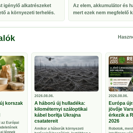
t igénylő alkatrészeket
Az elem, akkumulátor és ha
tő a környezeti terhelés.
mert ezek nem megfelelő ke
alók
Haszno
2026.08.06.
2026.08.06.
új korszak
A háború új hulladéka:
Európa újr
kilométernyi száloptikai
jövője Vars
l
kábel borítja Ukrajna
érkezik a 
csatatereit
2026
 az Európai
ndeletének
Amikor a háborúk környezeti
Robotok, meste
sai lépnek