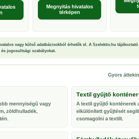
Megnyi
Megnyitás hivatalos
vatalos
térképen
n
vatalos vagy külső adatbázisokból érhetők el. A Szelektiv.hu tájékoztató 
st és jogosultsági szabályokat.
Gyors áttekin
Textil gyűjtő konténer
yobb mennyiségű vagy
A textil gyűjtő konténerek
m, zöldhulladék,
elkülönített gyűjtését segí
tén.
csomagolni a textilt.