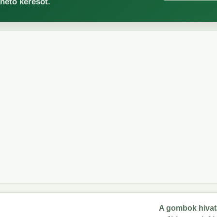
rhető keresőt.
A gombok hivata