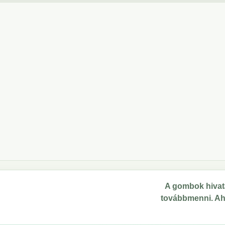
A gombok hivata
továbbmenni. Ahol