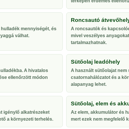
térképen érdemes ellenőriz
Roncsautó átvevőhel
 hulladék mennyiségét, és
A roncsautók és kapcsolód
yaggá válhat.
mivel veszélyes anyagoka
tartalmazhatnak.
Sütőolaj leadóhely
lladékba. A hivatalos
A használt sütőolajat nem s
ése ellenőrzött módon
csatornahálózatot és a kör
alapanyag lehet.
Sütőolaj, elem és akk
t igénylő alkatrészeket
Az elem, akkumulátor és ha
tő a környezeti terhelés.
mert ezek nem megfelelő ke