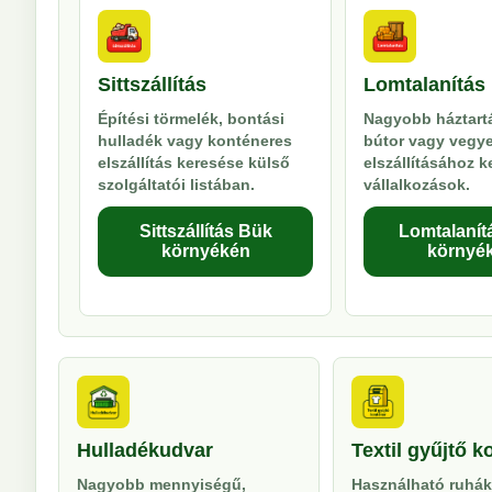
Sittszállítás
Lomtalanítás
Építési törmelék, bontási
Nagyobb háztartá
hulladék vagy konténeres
bútor vagy vegy
elszállítás keresése külső
elszállításához 
szolgáltatói listában.
vállalkozások.
Sittszállítás Bük
Lomtalanít
környékén
környé
Hulladékudvar
Textil gyűjtő k
Nagyobb mennyiségű,
Használható ruhák