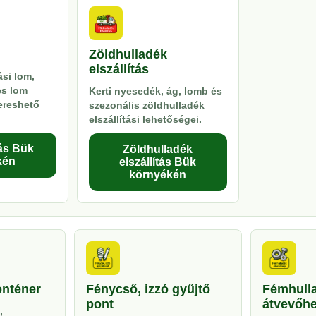
Zöldhulladék
elszállítás
si lom,
es lom
Kerti nyesedék, ág, lomb és
kereshető
szezonális zöldhulladék
elszállítási lehetőségei.
ás Bük
Zöldhulladék
kén
elszállítás Bük
környékén
onténer
Fénycső, izzó gyűjtő
Fémhull
pont
átvevőhe
,