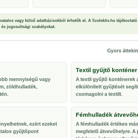
vatalos vagy külső adatbázisokból érhetők el. A Szelektiv.hu tájékoztató 
st és jogosultsági szabályokat.
Gyors áttekin
Textil gyűjtő konténer
yobb mennyiségű vagy
A textil gyűjtő konténerek
m, zöldhulladék,
elkülönített gyűjtését segí
tén.
csomagolni a textilt.
Fémhulladék átvevőh
ényelhetnek, ezért ezeket
A fémhulladék értékes más
talos gyűjtőpont
megfelelő átvevőhelyre. A p