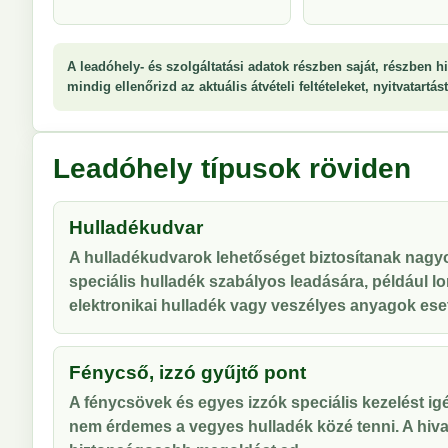
A leadóhely- és szolgáltatási adatok részben saját, részben hi
mindig ellenőrizd az aktuális átvételi feltételeket, nyitvatartá
Leadóhely típusok röviden
Hulladékudvar
A hulladékudvarok lehetőséget biztosítanak nag
speciális hulladék szabályos leadására, például lo
elektronikai hulladék vagy veszélyes anyagok ese
Fénycső, izzó gyűjtő pont
A fénycsövek és egyes izzók speciális kezelést ig
nem érdemes a vegyes hulladék közé tenni. A hiva