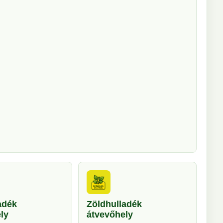
adék
Zöldhulladék
ly
átvevőhely