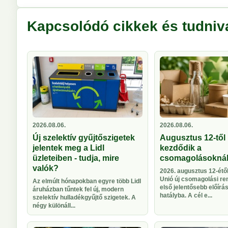
Kapcsolódó cikkek és tudniv
2026.08.06.
2026.08.06.
Új szelektív gyűjtőszigetek
Augusztus 12-től 
jelentek meg a Lidl
kezdődik a
üzleteiben - tudja, mire
csomagolásokná
valók?
2026. augusztus 12-étől
Unió új csomagolási re
Az elmúlt hónapokban egyre több Lidl
első jelentősebb előírá
áruházban tűntek fel új, modern
hatályba. A cél e...
szelektív hulladékgyűjtő szigetek. A
négy különáll...