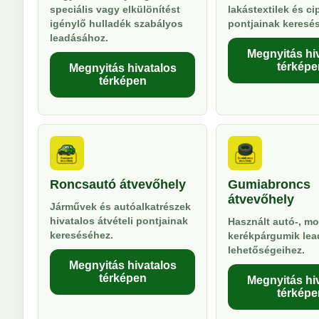
speciális vagy elkülönítést
lakástextilek és ci
igénylő hulladék szabályos
pontjainak keresé
leadásához.
Megnyitás hi
térképe
Megnyitás hivatalos
térképen
Roncsautó átvevőhely
Gumiabroncs
átvevőhely
Járművek és autóalkatrészek
hivatalos átvételi pontjainak
Használt autó-, mo
kereséséhez.
kerékpárgumik lea
lehetőségeihez.
Megnyitás hivatalos
térképen
Megnyitás hi
térképe