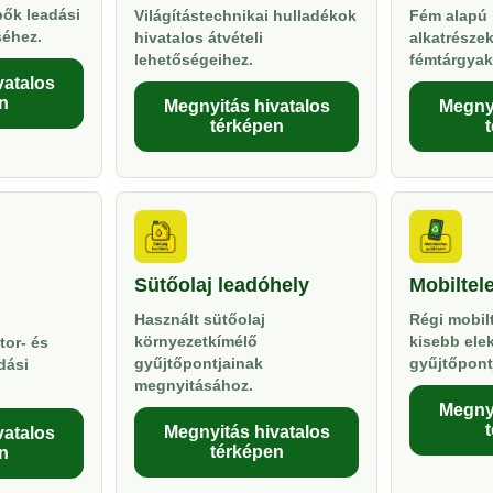
pők leadási
Világítástechnikai hulladékok
Fém alapú 
séhez.
hivatalos átvételi
alkatrésze
lehetőségeihez.
fémtárgyak
vatalos
n
Megnyitás hivatalos
Megnyi
térképen
Sütőolaj leadóhely
Mobiltel
Használt sütőolaj
Régi mobil
környezetkímélő
kisebb ele
tor- és
gyűjtőpontjainak
gyűjtőpont
dási
megnyitásához.
Megnyi
Megnyitás hivatalos
vatalos
térképen
n