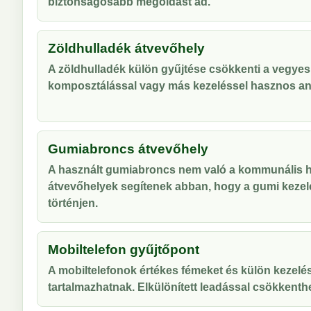
biztonságosabb megoldást ad.
Zöldhulladék átvevőhely
A zöldhulladék külön gyűjtése csökkenti a vegyes
komposztálással vagy más kezeléssel hasznos an
Gumiabroncs átvevőhely
A használt gumiabroncs nem való a kommunális hu
átvevőhelyek segítenek abban, hogy a gumi kezel
történjen.
Mobiltelefon gyűjtőpont
A mobiltelefonok értékes fémeket és külön kezelés
tartalmazhatnak. Elkülönített leadással csökkenthe