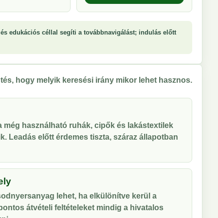
és edukációs céllal segíti a továbbnavigálást; indulás előtt
tés, hogy melyik keresési irány mikor lehet hasznos.
 a még használható ruhák, cipők és lakástextilek
tik. Leadás előtt érdemes tiszta, száraz állapotban
ely
odnyersanyag lehet, ha elkülönítve kerül a
ontos átvételi feltételeket mindig a hivatalos