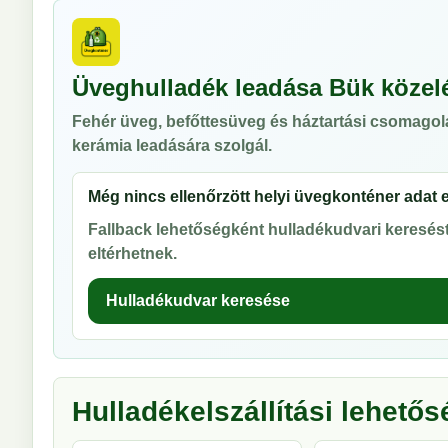
Üveghulladék leadása Bük közel
Fehér üveg, befőttesüveg és háztartási csomagol
kerámia leadására szolgál.
Még nincs ellenőrzött helyi üvegkonténer adat 
Fallback lehetőségként hulladékudvari keresést 
eltérhetnek.
Hulladékudvar keresése
Hulladékelszállítási lehető