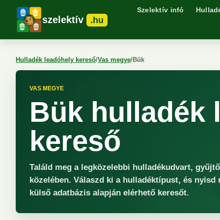
Szelektív infó
Hullad
szelektív
.hu
Hulladék leadóhely kereső
/
Vas megye
/
Bük
VAS MEGYE
Bük hulladék 
kereső
Találd meg a legközelebbi hulladékudvart, gyűjt
közelében. Válaszd ki a hulladéktípust, és nyisd
külső adatbázis alapján elérhető keresőt.