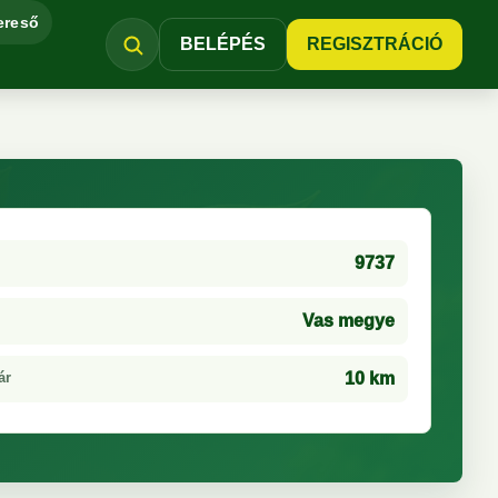
ereső
BELÉPÉS
REGISZTRÁCIÓ
9737
Vas megye
ár
10 km