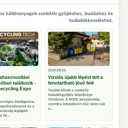
s háttéranyagok szelektív gyűjtéshez, leadáshoz és
hulladékkezeléshez.
2026.08.03.
ahasznosítási
Vizslás újabb lépést tett a
óban találkozik -
fenntartható jövő felé
Recycling Expo
Tovább bővült a szelektív
hulladékgyűjtés lehetősége
Vizsláson. A NOOL beszámolója
rséges intelligencia,
szerint a településen már nemcsak
logatórendszerek és a
a...
azdaság legújabb
 he...