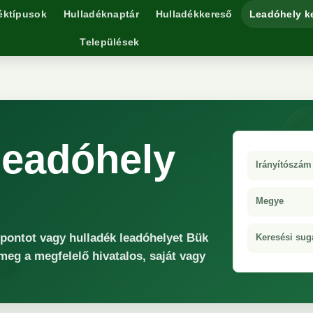
éktípusok
Hulladéknaptár
Hulladékkereső
Leadóhely k
Települések
leadóhely
Irányítószám
Megye
őpontot vagy hulladék leadóhelyet Bük
Keresési sug
 meg a megfelelő hivatalos, saját vagy