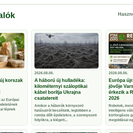
alók
Haszno
2026.08.06.
2026.08.06.
új korszak
A háború új hulladéka:
Európa újr
kilométernyi száloptikai
jövője Vars
l
kábel borítja Ukrajna
érkezik a 
csatatereit
2026
 az Európai
ndeletének
Amikor a háborúk környezeti
Robotok, meste
sai lépnek
hatásairól beszélünk, legtöbben a
intelligens vá
romba dőlt épületekre, a szennyezett
körforgásos g
folyókra, a kiégett...
megoldásai egy