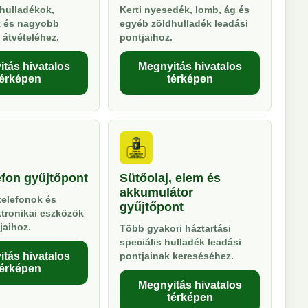
hulladékok,
Kerti nyesedék, lomb, ág és
k és nagyobb
egyéb zöldhulladék leadási
 átvételéhez.
pontjaihoz.
tás hivatalos
Megnyitás hivatalos
térképen
térképen
efon gyűjtőpont
Sütőolaj, elem és
akkumulátor
telefonok és
gyűjtőpont
ktronikai eszközök
jaihoz.
Több gyakori háztartási
speciális hulladék leadási
tás hivatalos
pontjainak kereséséhez.
térképen
Megnyitás hivatalos
térképen