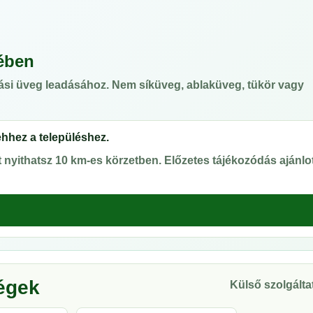
ében
ási üveg leadásához. Nem síküveg, ablaküveg, tükör vagy
ehhez a településhez.
nyithatsz 10 km-es körzetben. Előzetes tájékozódás ajánlot
ségek
Külső szolgáltat