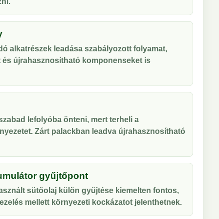
ni.
y
ó alkatrészek leadása szabályozott folyamat,
t és újrahasznosítható komponenseket is
zabad lefolyóba önteni, mert terheli a
nyezetet. Zárt palackban leadva újrahasznosítható
umulátor gyűjtőpont
sznált sütőolaj külön gyűjtése kiemelten fontos,
zelés mellett környezeti kockázatot jelenthetnek.