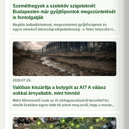
Szeméthegyek a szelektív szigeteknél:
Budapesten már gyűjtőpontok megszüntetését
is fontolgatják
Illegális hulladékhalmok, megszüntetett gyűjtőszigetek és
egyre növekvő lakossági elégedetlenség - a Telex helyszíni ri...
2026.07.24.
Valóban kiszárítja a bolygót az AI? A válasz
sokkal árnyaltabb, mint hinnéd
Miért félrevezető csak az AI vízfogyasztásáról beszélni?Az
elmúlt években egyre több hír jelent meg arról, hogy a meste...