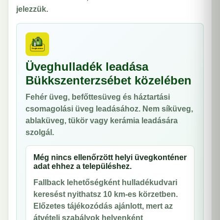
jelezzük.
Üveghulladék leadása
Bükkszenterzsébet közelében
Fehér üveg, befőttesüveg és háztartási
csomagolási üveg leadásához. Nem síküveg,
ablaküveg, tükör vagy kerámia leadására
szolgál.
Még nincs ellenőrzött helyi üvegkonténer
adat ehhez a településhez.
Fallback lehetőségként hulladékudvari
keresést nyithatsz 10 km-es körzetben.
Előzetes tájékozódás ajánlott, mert az
átvételi szabályok helyenként