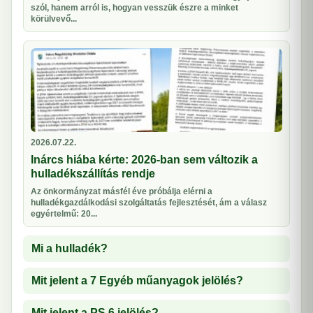
szól, hanem arról is, hogyan vesszük észre a minket
körülvevő...
2026.07.22.
Inárcs hiába kérte: 2026-ban sem változik a
hulladékszállítás rendje
Az önkormányzat másfél éve próbálja elérni a
hulladékgazdálkodási szolgáltatás fejlesztését, ám a válasz
egyértelmű: 20...
Mi a hulladék?
Mit jelent a 7 Egyéb műanyagok jelölés?
Mit jelent a PS 6 jelölés?