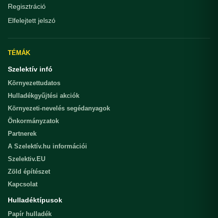
Regisztráció
Elfelejtett jelszó
TÉMÁK
Szelektív infó
Környezettudatos
Hulladékgyűjtési akciók
Környezeti-nevelés segédanyagok
Önkormányzatok
Partnerek
A Szelektív.hu információi
Szelektiv.EU
Zöld építészet
Kapcsolat
Hulladéktípusok
Papír hulladék