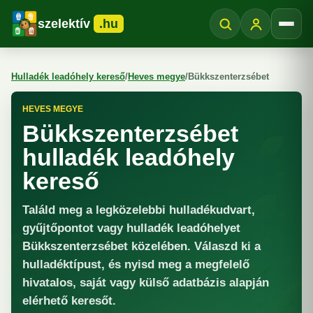
szelektív
.hu
Menü
Hulladék leadóhely kereső
/
Heves megye
/
Bükkszenterzsébet
HEVES MEGYE
Bükkszenterzsébet
hulladék leadóhely
kereső
Találd meg a legközelebbi hulladékudvart,
gyűjtőpontot vagy hulladék leadóhelyet
Bükkszenterzsébet közelében. Válaszd ki a
hulladéktípust, és nyisd meg a megfelelő
hivatalos, saját vagy külső adatbázis alapján
elérhető keresőt.