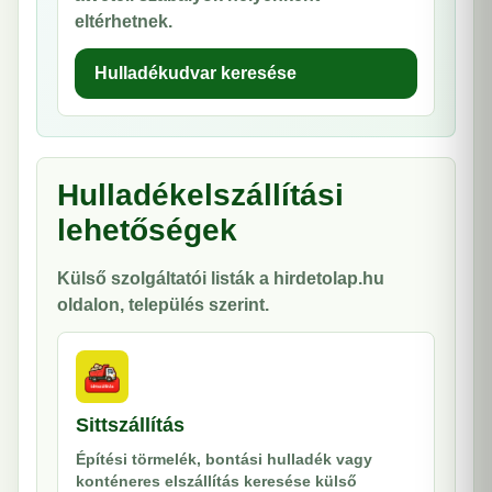
eltérhetnek.
Hulladékudvar keresése
Hulladékelszállítási
lehetőségek
Külső szolgáltatói listák a hirdetolap.hu
oldalon, település szerint.
Sittszállítás
Építési törmelék, bontási hulladék vagy
konténeres elszállítás keresése külső