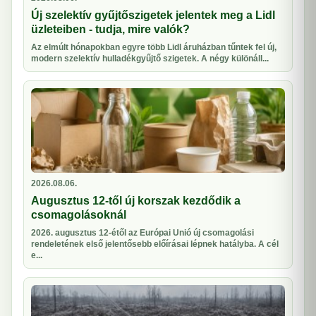
Új szelektív gyűjtőszigetek jelentek meg a Lidl
üzleteiben - tudja, mire valók?
Az elmúlt hónapokban egyre több Lidl áruházban tűntek fel új,
modern szelektív hulladékgyűjtő szigetek. A négy különáll...
2026.08.06.
Augusztus 12-től új korszak kezdődik a
csomagolásoknál
2026. augusztus 12-étől az Európai Unió új csomagolási
rendeletének első jelentősebb előírásai lépnek hatályba. A cél
e...