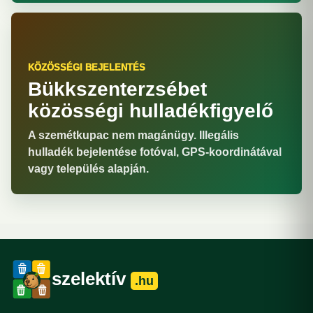
KÖZÖSSÉGI BEJELENTÉS
Bükkszenterzsébet
közösségi hulladékfigyelő
A szemétkupac nem magánügy. Illegális
hulladék bejelentése fotóval, GPS-koordinátával
vagy település alapján.
szelektív
.hu