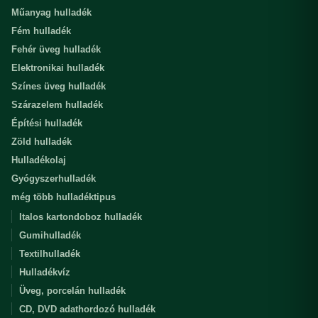
Műanyag hulladék
Fém hulladék
Fehér üveg hulladék
Elektronikai hulladék
Színes üveg hulladék
Szárazelem hulladék
Építési hulladék
Zöld hulladék
Hulladékolaj
Gyógyszerhulladék
még több hulladéktipus
Italos kartondoboz hulladék
Gumihulladék
Textilhulladék
Hulladékvíz
Üveg, porcelán hulladék
CD, DVD adathordozó hulladék