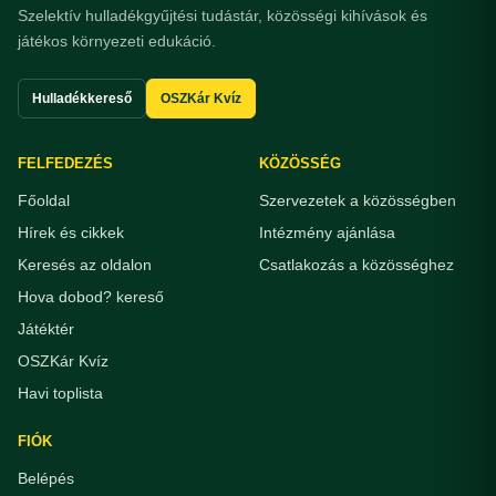
Szelektív hulladékgyűjtési tudástár, közösségi kihívások és
játékos környezeti edukáció.
Hulladékkereső
OSZKár Kvíz
FELFEDEZÉS
KÖZÖSSÉG
Főoldal
Szervezetek a közösségben
Hírek és cikkek
Intézmény ajánlása
Keresés az oldalon
Csatlakozás a közösséghez
Hova dobod? kereső
Játéktér
OSZKár Kvíz
Havi toplista
FIÓK
Belépés