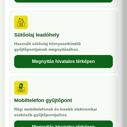
Sütőolaj leadóhely
Használt sütőolaj környezetkímélő
gyűjtőpontjainak megnyitásához.
Megnyitás hivatalos térképen
Mobiltelefon gyűjtőpont
Régi mobiltelefonok és kisebb elektronikai
eszközök gyűjtőpontjaihoz.
Megnyitás hivatalos térképen