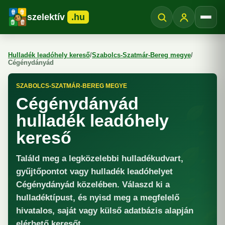
szelektív
.hu
Menü
Hulladék leadóhely kereső
/
Szabolcs-Szatmár-Bereg megye
/
Cégénydányád
SZABOLCS-SZATMÁR-BEREG MEGYE
Cégénydányád
hulladék leadóhely
kereső
Találd meg a legközelebbi hulladékudvart,
gyűjtőpontot vagy hulladék leadóhelyet
Cégénydányád közelében. Válaszd ki a
hulladéktípust, és nyisd meg a megfelelő
hivatalos, saját vagy külső adatbázis alapján
elérhető keresőt.