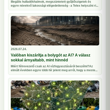
Illegális hulladékhalmok, megszüntetett gyűjtőszigetek és
egyre növekvő lakossági elégedetlenség - a Telex helyszíni ri...
2026.07.24.
Valóban kiszárítja a bolygót az AI? A válasz
sokkal árnyaltabb, mint hinnéd
Miért félrevezető csak az AI vízfogyasztásáról beszélni?Az
elmúlt években egyre több hír jelent meg arról, hogy a meste...