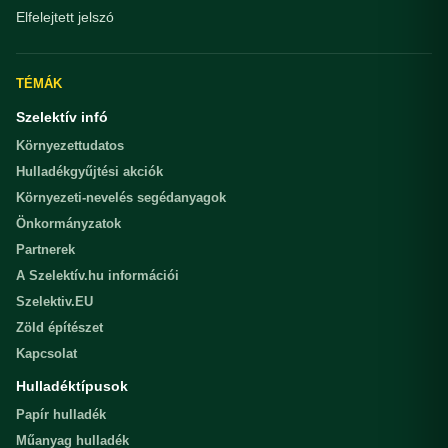
Elfelejtett jelszó
TÉMÁK
Szelektív infó
Környezettudatos
Hulladékgyűjtési akciók
Környezeti-nevelés segédanyagok
Önkormányzatok
Partnerek
A Szelektív.hu információi
Szelektiv.EU
Zöld építészet
Kapcsolat
Hulladéktípusok
Papír hulladék
Műanyag hulladék