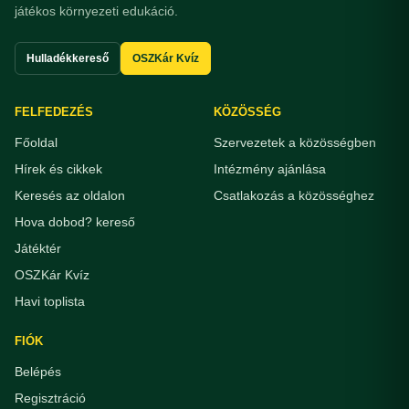
játékos környezeti edukáció.
Hulladékkereső
OSZKár Kvíz
FELFEDEZÉS
KÖZÖSSÉG
Főoldal
Szervezetek a közösségben
Hírek és cikkek
Intézmény ajánlása
Keresés az oldalon
Csatlakozás a közösséghez
Hova dobod? kereső
Játéktér
OSZKár Kvíz
Havi toplista
FIÓK
Belépés
Regisztráció