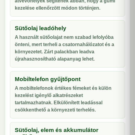
átvevőhelyek segítenek abban, hogy a gumi
kezelése ellenőrzött módon történjen.
Sütőolaj leadóhely
A használt sütőolajat nem szabad lefolyóba
önteni, mert terheli a csatornahálózatot és a
környezetet. Zárt palackban leadva
újrahasznosítható alapanyag lehet.
Mobiltelefon gyűjtőpont
A mobiltelefonok értékes fémeket és külön
kezelést igénylő alkatrészeket
tartalmazhatnak. Elkülönített leadással
csökkenthető a környezeti terhelés.
Sütőolaj, elem és akkumulátor