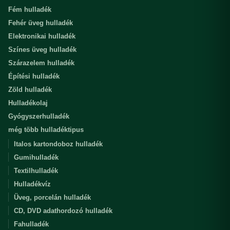
Fém hulladék
Fehér üveg hulladék
Elektronikai hulladék
Színes üveg hulladék
Szárazelem hulladék
Építési hulladék
Zöld hulladék
Hulladékolaj
Gyógyszerhulladék
még több hulladéktipus
Italos kartondoboz hulladék
Gumihulladék
Textilhulladék
Hulladékvíz
Üveg, porcelán hulladék
CD, DVD adathordozó hulladék
Fahulladék