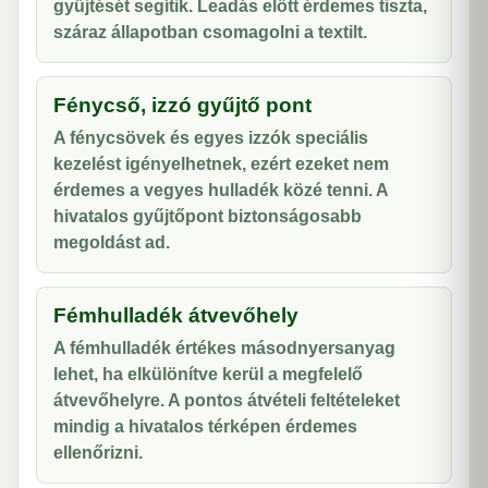
gyűjtését segítik. Leadás előtt érdemes tiszta,
száraz állapotban csomagolni a textilt.
Fénycső, izzó gyűjtő pont
A fénycsövek és egyes izzók speciális
kezelést igényelhetnek, ezért ezeket nem
érdemes a vegyes hulladék közé tenni. A
hivatalos gyűjtőpont biztonságosabb
megoldást ad.
Fémhulladék átvevőhely
A fémhulladék értékes másodnyersanyag
lehet, ha elkülönítve kerül a megfelelő
átvevőhelyre. A pontos átvételi feltételeket
mindig a hivatalos térképen érdemes
ellenőrizni.