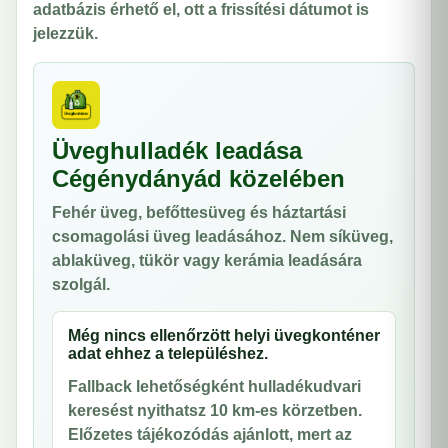
adatbázis érhető el, ott a frissítési dátumot is
jelezzük.
Üveghulladék leadása
Cégénydányád közelében
Fehér üveg, befőttesüveg és háztartási
csomagolási üveg leadásához. Nem síküveg,
ablaküveg, tükör vagy kerámia leadására
szolgál.
Még nincs ellenőrzött helyi üvegkonténer
adat ehhez a településhez.
Fallback lehetőségként hulladékudvari
keresést nyithatsz 10 km-es körzetben.
Előzetes tájékozódás ajánlott, mert az