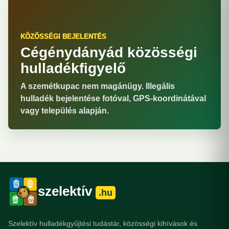
KÖZÖSSÉGI BEJELENTÉS
Cégénydányád közösségi
hulladékfigyelő
A szemétkupac nem magánügy. Illegális
hulladék bejelentése fotóval, GPS-koordinátával
vagy település alapján.
szelektív
.hu
Szelektív hulladékgyűjtési tudástár, közösségi kihívások és