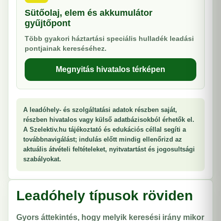
Sütőolaj, elem és akkumulátor
gyűjtőpont
Több gyakori háztartási speciális hulladék leadási
pontjainak kereséséhez.
Megnyitás hivatalos térképen
A leadóhely- és szolgáltatási adatok részben saját,
részben hivatalos vagy külső adatbázisokból érhetők el.
A Szelektiv.hu tájékoztató és edukációs céllal segíti a
továbbnavigálást; indulás előtt mindig ellenőrizd az
aktuális átvételi feltételeket, nyitvatartást és jogosultsági
szabályokat.
Leadóhely típusok röviden
Gyors áttekintés, hogy melyik keresési irány mikor