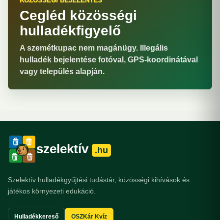
KÖZÖSSÉGI BEJELENTÉS
Cegléd közösségi
hulladékfigyelő
A szemétkupac nem magánügy. Illegális
hulladék bejelentése fotóval, GPS-koordinátával
vagy település alapján.
szelektív
.hu
Szelektív hulladékgyűjtési tudástár, közösségi kihívások és
játékos környezeti edukáció.
Hulladékkereső
OSZKár Kvíz