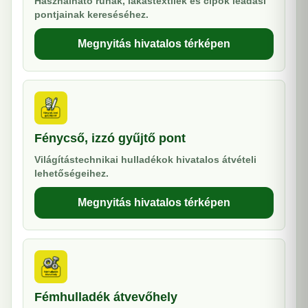
Használható ruhák, lakástextilek és cipők leadási
pontjainak kereséséhez.
Megnyitás hivatalos térképen
Fénycső, izzó gyűjtő pont
Világítástechnikai hulladékok hivatalos átvételi
lehetőségeihez.
Megnyitás hivatalos térképen
Fémhulladék átvevőhely