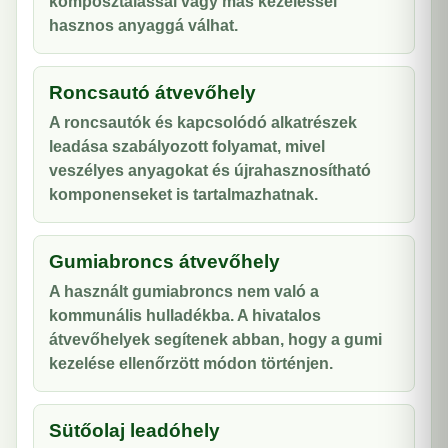
komposztálással vagy más kezeléssel
hasznos anyaggá válhat.
Roncsautó átvevőhely
A roncsautók és kapcsolódó alkatrészek
leadása szabályozott folyamat, mivel
veszélyes anyagokat és újrahasznosítható
komponenseket is tartalmazhatnak.
Gumiabroncs átvevőhely
A használt gumiabroncs nem való a
kommunális hulladékba. A hivatalos
átvevőhelyek segítenek abban, hogy a gumi
kezelése ellenőrzött módon történjen.
Sütőolaj leadóhely