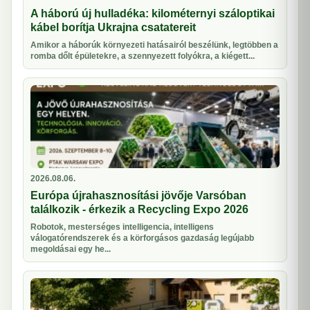
A háború új hulladéka: kilométernyi száloptikai
kábel borítja Ukrajna csatatereit
Amikor a háborúk környezeti hatásairól beszélünk, legtöbben a
romba dőlt épületekre, a szennyezett folyókra, a kiégett...
2026.08.06.
Európa újrahasznosítási jövője Varsóban
találkozik - érkezik a Recycling Expo 2026
Robotok, mesterséges intelligencia, intelligens
válogatórendszerek és a körforgásos gazdaság legújabb
megoldásai egy he...