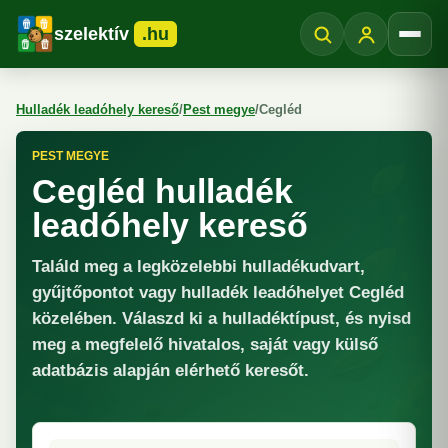
szelektív
.hu
Menü
Hulladék leadóhely kereső
/
Pest megye
/
Cegléd
PEST MEGYE
Cegléd hulladék
leadóhely kereső
Találd meg a legközelebbi hulladékudvart,
gyűjtőpontot vagy hulladék leadóhelyet Cegléd
közelében. Válaszd ki a hulladéktípust, és nyisd
meg a megfelelő hivatalos, saját vagy külső
adatbázis alapján elérhető keresőt.