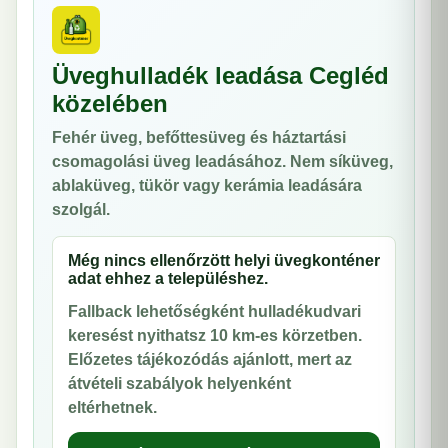
Üveghulladék leadása Cegléd
közelében
Fehér üveg, befőttesüveg és háztartási
csomagolási üveg leadásához. Nem síküveg,
ablaküveg, tükör vagy kerámia leadására
szolgál.
Még nincs ellenőrzött helyi üvegkonténer
adat ehhez a településhez.
Fallback lehetőségként hulladékudvari
keresést nyithatsz 10 km-es körzetben.
Előzetes tájékozódás ajánlott, mert az
átvételi szabályok helyenként
eltérhetnek.