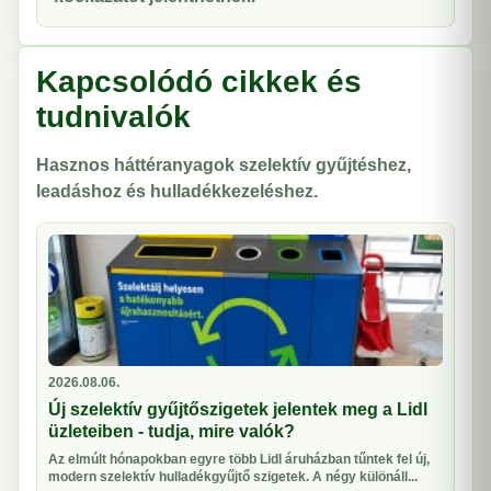
Kapcsolódó cikkek és
tudnivalók
Hasznos háttéranyagok szelektív gyűjtéshez,
leadáshoz és hulladékkezeléshez.
2026.08.06.
Új szelektív gyűjtőszigetek jelentek meg a Lidl
üzleteiben - tudja, mire valók?
Az elmúlt hónapokban egyre több Lidl áruházban tűntek fel új,
modern szelektív hulladékgyűjtő szigetek. A négy különáll...