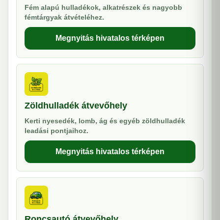
Fém alapú hulladékok, alkatrészek és nagyobb
fémtárgyak átvételéhez.
Megnyitás hivatalos térképen
Zöldhulladék átvevőhely
Kerti nyesedék, lomb, ág és egyéb zöldhulladék
leadási pontjaihoz.
Megnyitás hivatalos térképen
Roncsautó átvevőhely