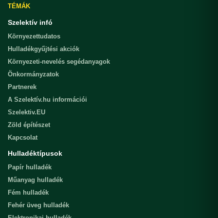
TÉMÁK
Szelektív infó
Környezettudatos
Hulladékgyűjtési akciók
Környezeti-nevelés segédanyagok
Önkormányzatok
Partnerek
A Szelektív.hu információi
Szelektiv.EU
Zöld építészet
Kapcsolat
Hulladéktípusok
Papír hulladék
Műanyag hulladék
Fém hulladék
Fehér üveg hulladék
Elektronikai hulladék