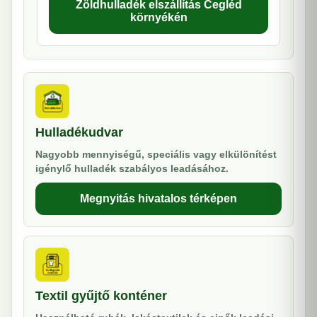
Zöldhulladék elszállítás Cegléd
környékén
Hulladékudvar
Nagyobb mennyiségű, speciális vagy elkülönítést
igénylő hulladék szabályos leadásához.
Megnyitás hivatalos térképen
Textil gyűjtő konténer