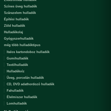
Színes üveg hulladék
Szárazelem hulladék
Építési hulladék
Zöld hulladék
Hulladékolaj
Gyógyszerhulladék
még több hulladéktipus
Italos kartondoboz hulladék
Gumihulladék
Textilhulladék
Hulladékvíz
Üveg, porcelán hulladék
CD, DVD adathordozó hulladék
Fahulladék
Élelmiszer hulladék
Lomhulladék