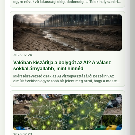
egyre növekvő lakossági elégedetlenség - a Telex helyszíni ri...
2026.07.24.
Valóban kiszárítja a bolygót az AI? A válasz
sokkal árnyaltabb, mint hinnéd
Miért félrevezető csak az AI vízfogyasztásáról beszélni?Az
elmúlt években egyre több hír jelent meg arról, hogy a meste...
2026.07.23.