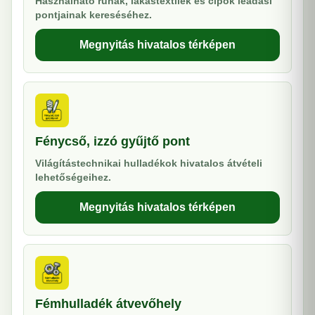
Használható ruhák, lakástextilek és cipők leadási
pontjainak kereséséhez.
Megnyitás hivatalos térképen
Fénycső, izzó gyűjtő pont
Világítástechnikai hulladékok hivatalos átvételi
lehetőségeihez.
Megnyitás hivatalos térképen
Fémhulladék átvevőhely