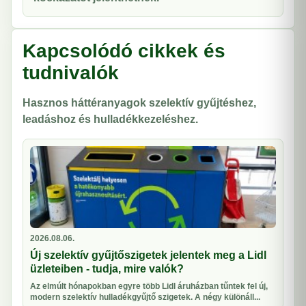
Kapcsolódó cikkek és
tudnivalók
Hasznos háttéranyagok szelektív gyűjtéshez,
leadáshoz és hulladékkezeléshez.
2026.08.06.
Új szelektív gyűjtőszigetek jelentek meg a Lidl
üzleteiben - tudja, mire valók?
Az elmúlt hónapokban egyre több Lidl áruházban tűntek fel új,
modern szelektív hulladékgyűjtő szigetek. A négy különáll...