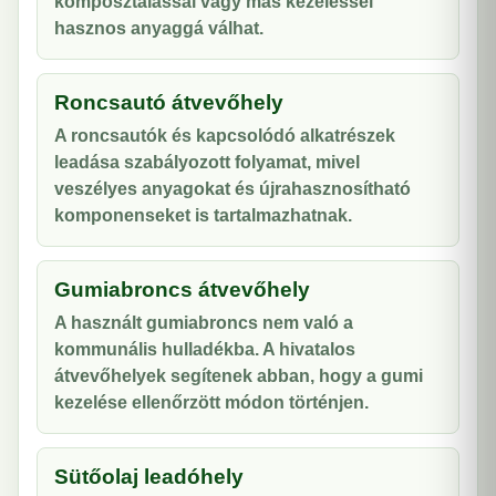
komposztálással vagy más kezeléssel
hasznos anyaggá válhat.
Roncsautó átvevőhely
A roncsautók és kapcsolódó alkatrészek
leadása szabályozott folyamat, mivel
veszélyes anyagokat és újrahasznosítható
komponenseket is tartalmazhatnak.
Gumiabroncs átvevőhely
A használt gumiabroncs nem való a
kommunális hulladékba. A hivatalos
átvevőhelyek segítenek abban, hogy a gumi
kezelése ellenőrzött módon történjen.
Sütőolaj leadóhely