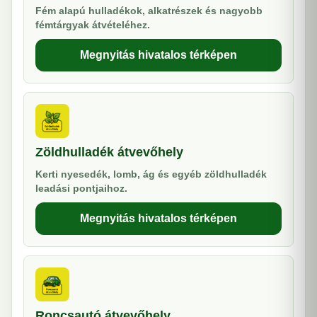
Fém alapú hulladékok, alkatrészek és nagyobb
fémtárgyak átvételéhez.
Megnyitás hivatalos térképen
Zöldhulladék átvevőhely
Kerti nyesedék, lomb, ág és egyéb zöldhulladék
leadási pontjaihoz.
Megnyitás hivatalos térképen
Roncsautó átvevőhely