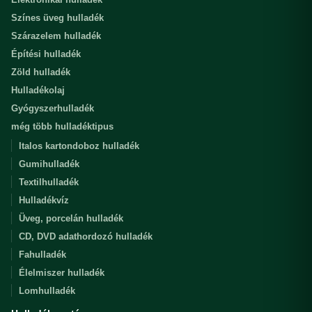
Színes üveg hulladék
Szárazelem hulladék
Építési hulladék
Zöld hulladék
Hulladékolaj
Gyógyszerhulladék
még több hulladéktipus
Italos kartondoboz hulladék
Gumihulladék
Textilhulladék
Hulladékvíz
Üveg, porcelán hulladék
CD, DVD adathordozó hulladék
Fahulladék
Élelmiszer hulladék
Lomhulladék