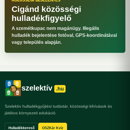
KÖZÖSSÉGI BEJELENTÉS
Cigánd közösségi
hulladékfigyelő
A szemétkupac nem magánügy. Illegális
hulladék bejelentése fotóval, GPS-koordinátával
vagy település alapján.
szelektív
.hu
Szelektív hulladékgyűjtési tudástár, közösségi kihívások és
játékos környezeti edukáció.
Hulladékkereső
OSZKár Kvíz