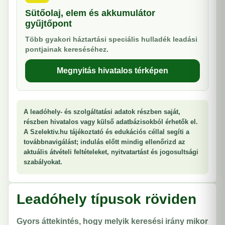
Sütőolaj, elem és akkumulátor
gyűjtőpont
Több gyakori háztartási speciális hulladék leadási
pontjainak kereséséhez.
Megnyitás hivatalos térképen
A leadóhely- és szolgáltatási adatok részben saját,
részben hivatalos vagy külső adatbázisokból érhetők el.
A Szelektiv.hu tájékoztató és edukációs céllal segíti a
továbbnavigálást; indulás előtt mindig ellenőrizd az
aktuális átvételi feltételeket, nyitvatartást és jogosultsági
szabályokat.
Leadóhely típusok röviden
Gyors áttekintés, hogy melyik keresési irány mikor