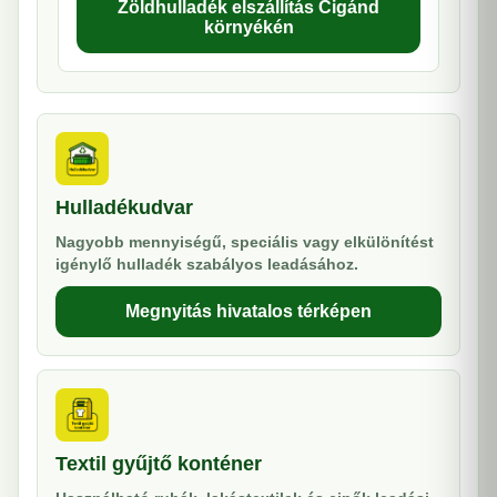
Zöldhulladék elszállítás Cigánd
környékén
Hulladékudvar
Nagyobb mennyiségű, speciális vagy elkülönítést
igénylő hulladék szabályos leadásához.
Megnyitás hivatalos térképen
Textil gyűjtő konténer