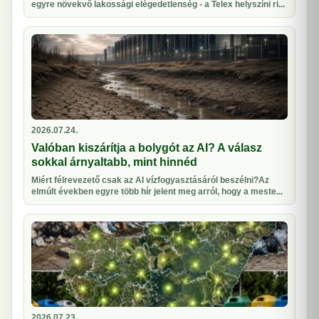
egyre növekvő lakossági elégedetlenség - a Telex helyszíni ri...
2026.07.24.
Valóban kiszárítja a bolygót az AI? A válasz
sokkal árnyaltabb, mint hinnéd
Miért félrevezető csak az AI vízfogyasztásáról beszélni?Az
elmúlt években egyre több hír jelent meg arról, hogy a meste...
2026.07.23.