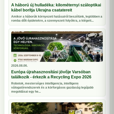
A háború új hulladéka: kilométernyi száloptikai
kábel borítja Ukrajna csatatereit
Amikor a háborúk környezeti hatásairól beszélünk, legtöbben a
romba dőlt épületekre, a szennyezett folyókra, a kiégett...
2026.08.06.
Európa újrahasznosítási jövője Varsóban
találkozik - érkezik a Recycling Expo 2026
Robotok, mesterséges intelligencia, intelligens
válogatórendszerek és a körforgásos gazdaság legújabb
megoldásai egy he...