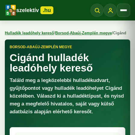
szelektív
.hu
Menü
Hulladék leadóhely kereső
/
Borsod-Abaúj-Zemplén megye
/
Cigánd
BORSOD-ABAÚJ-ZEMPLÉN MEGYE
Cigánd hulladék
leadóhely kereső
Találd meg a legközelebbi hulladékudvart,
gyűjtőpontot vagy hulladék leadóhelyet Cigánd
közelében. Válaszd ki a hulladéktípust, és nyisd
meg a megfelelő hivatalos, saját vagy külső
adatbázis alapján elérhető keresőt.