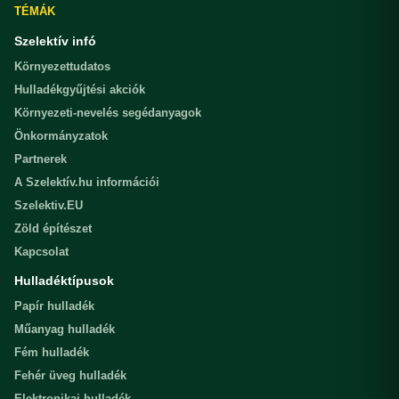
TÉMÁK
Szelektív infó
Környezettudatos
Hulladékgyűjtési akciók
Környezeti-nevelés segédanyagok
Önkormányzatok
Partnerek
A Szelektív.hu információi
Szelektiv.EU
Zöld építészet
Kapcsolat
Hulladéktípusok
Papír hulladék
Műanyag hulladék
Fém hulladék
Fehér üveg hulladék
Elektronikai hulladék