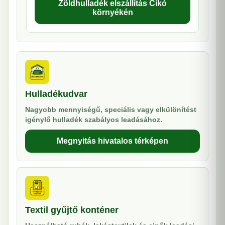
Zöldhulladék elszállítás Cikó
környékén
Hulladékudvar
Nagyobb mennyiségű, speciális vagy elkülönítést
igénylő hulladék szabályos leadásához.
Megnyitás hivatalos térképen
Textil gyűjtő konténer