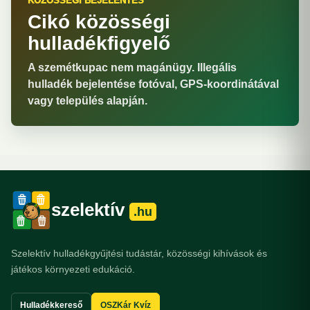
KÖZÖSSÉGI BEJELENTÉS
Cikó közösségi
hulladékfigyelő
A szemétkupac nem magánügy. Illegális
hulladék bejelentése fotóval, GPS-koordinátával
vagy település alapján.
szelektív
.hu
Szelektív hulladékgyűjtési tudástár, közösségi kihívások és
játékos környezeti edukáció.
Hulladékkereső
OSZKár Kvíz