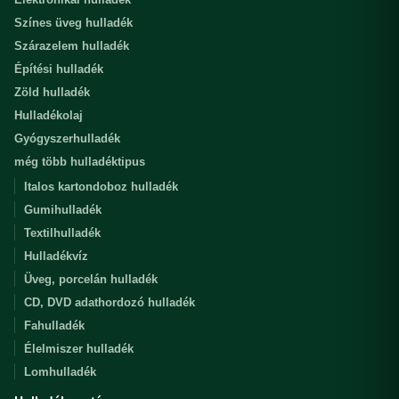
Színes üveg hulladék
Szárazelem hulladék
Építési hulladék
Zöld hulladék
Hulladékolaj
Gyógyszerhulladék
még több hulladéktipus
Italos kartondoboz hulladék
Gumihulladék
Textilhulladék
Hulladékvíz
Üveg, porcelán hulladék
CD, DVD adathordozó hulladék
Fahulladék
Élelmiszer hulladék
Lomhulladék