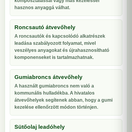
komposztálással vagy más kezeléssel
hasznos anyaggá válhat.
Roncsautó átvevőhely
A roncsautók és kapcsolódó alkatrészek
leadása szabályozott folyamat, mivel
veszélyes anyagokat és újrahasznosítható
komponenseket is tartalmazhatnak.
Gumiabroncs átvevőhely
A használt gumiabroncs nem való a
kommunális hulladékba. A hivatalos
átvevőhelyek segítenek abban, hogy a gumi
kezelése ellenőrzött módon történjen.
Sütőolaj leadóhely