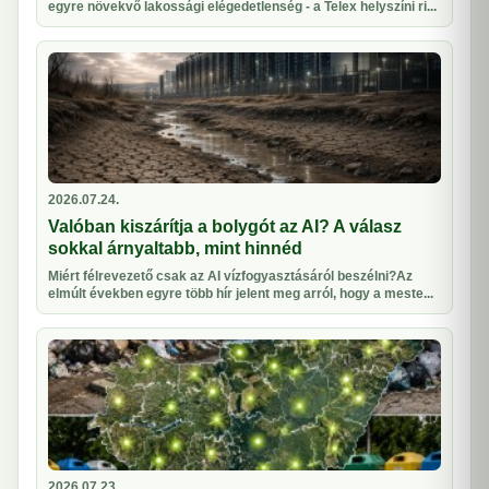
egyre növekvő lakossági elégedetlenség - a Telex helyszíni ri...
2026.07.24.
Valóban kiszárítja a bolygót az AI? A válasz
sokkal árnyaltabb, mint hinnéd
Miért félrevezető csak az AI vízfogyasztásáról beszélni?Az
elmúlt években egyre több hír jelent meg arról, hogy a meste...
2026.07.23.