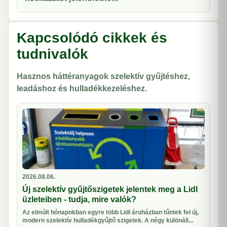
Kapcsolódó cikkek és
tudnivalók
Hasznos háttéranyagok szelektív gyűjtéshez,
leadáshoz és hulladékkezeléshez.
2026.08.06.
Új szelektív gyűjtőszigetek jelentek meg a Lidl
üzleteiben - tudja, mire valók?
Az elmúlt hónapokban egyre több Lidl áruházban tűntek fel új,
modern szelektív hulladékgyűjtő szigetek. A négy különáll...