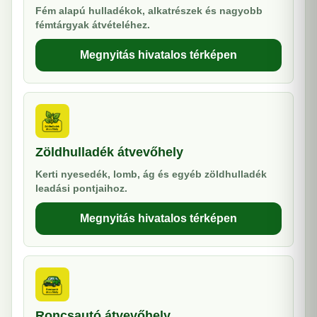
Fém alapú hulladékok, alkatrészek és nagyobb
fémtárgyak átvételéhez.
Megnyitás hivatalos térképen
Zöldhulladék átvevőhely
Kerti nyesedék, lomb, ág és egyéb zöldhulladék
leadási pontjaihoz.
Megnyitás hivatalos térképen
Roncsautó átvevőhely