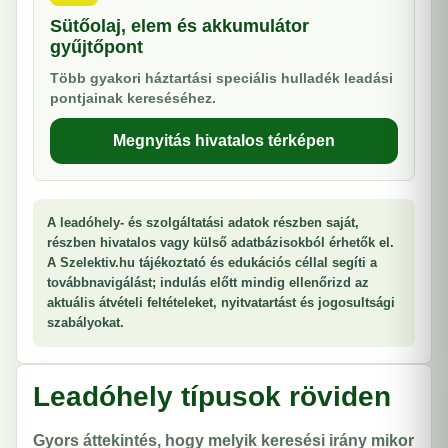
Sütőolaj, elem és akkumulátor
gyűjtőpont
Több gyakori háztartási speciális hulladék leadási
pontjainak kereséséhez.
Megnyitás hivatalos térképen
A leadóhely- és szolgáltatási adatok részben saját,
részben hivatalos vagy külső adatbázisokból érhetők el.
A Szelektiv.hu tájékoztató és edukációs céllal segíti a
továbbnavigálást; indulás előtt mindig ellenőrizd az
aktuális átvételi feltételeket, nyitvatartást és jogosultsági
szabályokat.
Leadóhely típusok röviden
Gyors áttekintés, hogy melyik keresési irány mikor