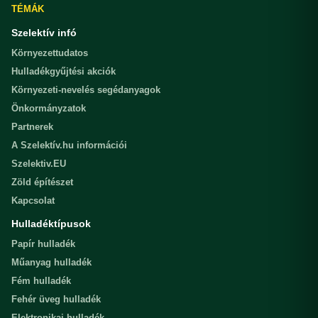
TÉMÁK
Szelektív infó
Környezettudatos
Hulladékgyűjtési akciók
Környezeti-nevelés segédanyagok
Önkormányzatok
Partnerek
A Szelektív.hu információi
Szelektiv.EU
Zöld építészet
Kapcsolat
Hulladéktípusok
Papír hulladék
Műanyag hulladék
Fém hulladék
Fehér üveg hulladék
Elektronikai hulladék