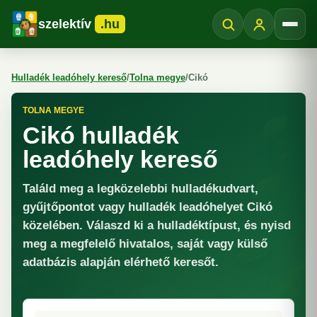
szelektív
.hu
Menü
Hulladék leadóhely kereső
/
Tolna megye
/
Cikó
TOLNA MEGYE
Cikó hulladék
leadóhely kereső
Találd meg a legközelebbi hulladékudvart,
gyűjtőpontot vagy hulladék leadóhelyet Cikó
közelében. Válaszd ki a hulladéktípust, és nyisd
meg a megfelelő hivatalos, saját vagy külső
adatbázis alapján elérhető keresőt.