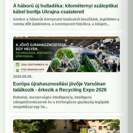
A háború új hulladéka: kilométernyi száloptikai
kábel borítja Ukrajna csatatereit
Amikor a háborúk környezeti hatásairól beszélünk, legtöbben a
romba dőlt épületekre, a szennyezett folyókra, a kiégett...
2026.08.06.
Európa újrahasznosítási jövője Varsóban
találkozik - érkezik a Recycling Expo 2026
Robotok, mesterséges intelligencia, intelligens
válogatórendszerek és a körforgásos gazdaság legújabb
megoldásai egy he...