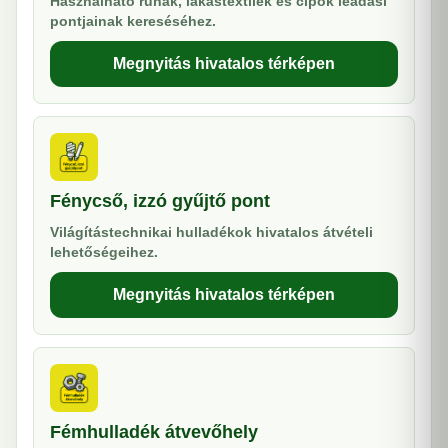
Használható ruhák, lakástextilek és cipők leadási
pontjainak kereséséhez.
Megnyitás hivatalos térképen
Fénycső, izzó gyűjtő pont
Világítástechnikai hulladékok hivatalos átvételi
lehetőségeihez.
Megnyitás hivatalos térképen
Fémhulladék átvevőhely