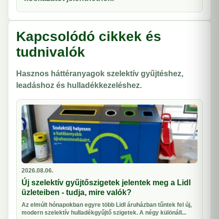
Kapcsolódó cikkek és
tudnivalók
Hasznos háttéranyagok szelektív gyűjtéshez,
leadáshoz és hulladékkezeléshez.
2026.08.06.
Új szelektív gyűjtőszigetek jelentek meg a Lidl
üzleteiben - tudja, mire valók?
Az elmúlt hónapokban egyre több Lidl áruházban tűntek fel új,
modern szelektív hulladékgyűjtő szigetek. A négy különáll...