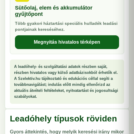
Sütőolaj, elem és akkumulátor
gyűjtőpont
Több gyakori háztartási speciális hulladék leadási
pontjainak kereséséhez.
Megnyitás hivatalos térképen
A leadóhely- és szolgáltatási adatok részben saját,
részben hivatalos vagy külső adatbázisokból érhetők el.
A Szelektiv.hu tájékoztató és edukációs céllal segíti a
továbbnavigálást; indulás előtt mindig ellenőrizd az
aktuális átvételi feltételeket, nyitvatartást és jogosultsági
szabályokat.
Leadóhely típusok röviden
Gyors áttekintés, hogy melyik keresési irány mikor