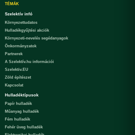
TÉMÁK
Szelektív infó
Környezettudatos
Hulladékgyűjtési akciók
Környezeti-nevelés segédanyagok
Önkormányzatok
Partnerek
A Szelektív.hu információi
Szelektiv.EU
Zöld építészet
Kapcsolat
Hulladéktípusok
Papír hulladék
Műanyag hulladék
Fém hulladék
Fehér üveg hulladék
Elektronikai hulladék