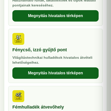
Használható ruhák, lakástextilek és cipők leadási
pontjainak kereséséhez.
Megnyitás hivatalos térképen
Fénycső, izzó gyűjtő pont
Világítástechnikai hulladékok hivatalos átvételi
lehetőségeihez.
Megnyitás hivatalos térképen
Fémhulladék átvevőhely