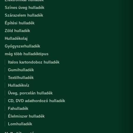
Színes üveg hulladék
Szárazelem hulladék
Építési hulladék
Zöld hulladék
Hulladékolaj
Gyógyszerhulladék
még több hulladéktipus
Italos kartondoboz hulladék
Gumihulladék
Textilhulladék
Hulladékvíz
Üveg, porcelán hulladék
CD, DVD adathordozó hulladék
Fahulladék
Élelmiszer hulladék
Lomhulladék