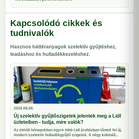
Kapcsolódó cikkek és
tudnivalók
Hasznos háttéranyagok szelektív gyűjtéshez,
leadáshoz és hulladékkezeléshez.
2026.08.06.
Új szelektív gyűjtőszigetek jelentek meg a Lidl
üzleteiben - tudja, mire valók?
Az elmúlt hónapokban egyre több Lidl áruházban tűntek fel új,
modern szelektív hulladékgyűjtő szigetek. A négy különáll...