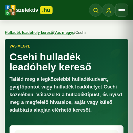
szelektív
.hu
Menü
Hulladék leadóhely kereső
/
Vas megye
/
Csehi
VAS MEGYE
Csehi hulladék
leadóhely kereső
Találd meg a legközelebbi hulladékudvart,
gyűjtőpontot vagy hulladék leadóhelyet Csehi
közelében. Válaszd ki a hulladéktípust, és nyisd
meg a megfelelő hivatalos, saját vagy külső
adatbázis alapján elérhető keresőt.