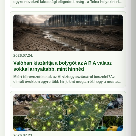
egyre növekvő lakossági elégedetlenség - a Telex helyszíni ri...
2026.07.24.
Valóban kiszárítja a bolygót az AI? A válasz
sokkal árnyaltabb, mint hinnéd
Miért félrevezető csak az AI vízfogyasztásáról beszélni?Az
elmúlt években egyre több hír jelent meg arról, hogy a meste...
2026.07.23.