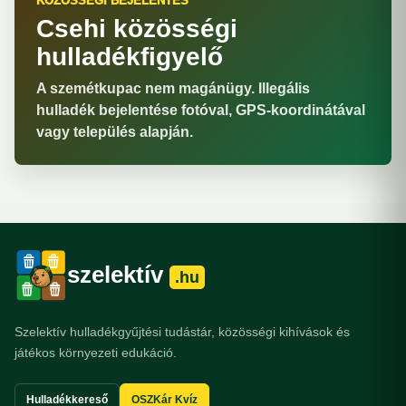
KÖZÖSSÉGI BEJELENTÉS
Csehi közösségi
hulladékfigyelő
A szemétkupac nem magánügy. Illegális
hulladék bejelentése fotóval, GPS-koordinátával
vagy település alapján.
szelektív
.hu
Szelektív hulladékgyűjtési tudástár, közösségi kihívások és
játékos környezeti edukáció.
Hulladékkereső
OSZKár Kvíz