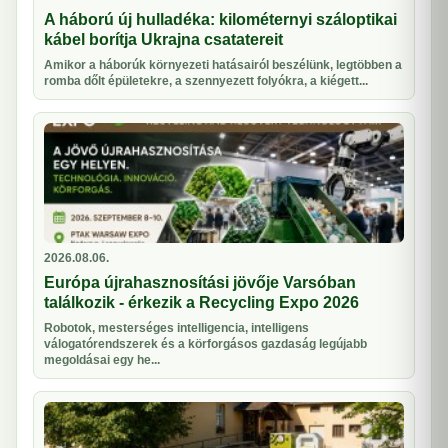
A háború új hulladéka: kilométernyi száloptikai
kábel borítja Ukrajna csatatereit
Amikor a háborúk környezeti hatásairól beszélünk, legtöbben a
romba dőlt épületekre, a szennyezett folyókra, a kiégett...
2026.08.06.
Európa újrahasznosítási jövője Varsóban
találkozik - érkezik a Recycling Expo 2026
Robotok, mesterséges intelligencia, intelligens
válogatórendszerek és a körforgásos gazdaság legújabb
megoldásai egy he...