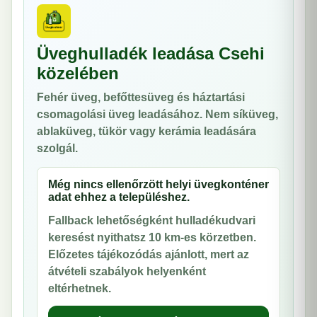
Üveghulladék leadása Csehi
közelében
Fehér üveg, befőttesüveg és háztartási
csomagolási üveg leadásához. Nem síküveg,
ablaküveg, tükör vagy kerámia leadására
szolgál.
Még nincs ellenőrzött helyi üvegkonténer
adat ehhez a településhez.
Fallback lehetőségként hulladékudvari
keresést nyithatsz 10 km-es körzetben.
Előzetes tájékozódás ajánlott, mert az
átvételi szabályok helyenként
eltérhetnek.