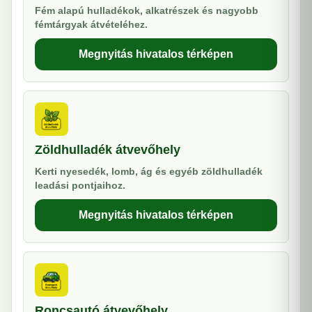
Fém alapú hulladékok, alkatrészek és nagyobb
fémtárgyak átvételéhez.
Megnyitás hivatalos térképen
Zöldhulladék átvevőhely
Kerti nyesedék, lomb, ág és egyéb zöldhulladék
leadási pontjaihoz.
Megnyitás hivatalos térképen
Roncsautó átvevőhely