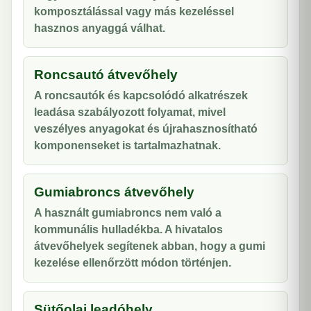
komposztálással vagy más kezeléssel
hasznos anyaggá válhat.
Roncsautó átvevőhely
A roncsautók és kapcsolódó alkatrészek
leadása szabályozott folyamat, mivel
veszélyes anyagokat és újrahasznosítható
komponenseket is tartalmazhatnak.
Gumiabroncs átvevőhely
A használt gumiabroncs nem való a
kommunális hulladékba. A hivatalos
átvevőhelyek segítenek abban, hogy a gumi
kezelése ellenőrzött módon történjen.
Sütőolaj leadóhely