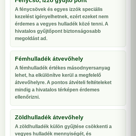
Fénycső, izzó gyűjtő pont
A fénycsövek és egyes izzók speciális
kezelést igényelhetnek, ezért ezeket nem
érdemes a vegyes hulladék közé tenni. A
hivatalos gyűjtőpont biztonságosabb
megoldást ad.
Fémhulladék átvevőhely
A fémhulladék értékes másodnyersanyag
lehet, ha elkülönítve kerül a megfelelő
átvevőhelyre. A pontos átvételi feltételeket
mindig a hivatalos térképen érdemes
ellenőrizni.
Zöldhulladék átvevőhely
A zöldhulladék külön gyűjtése csökkenti a
vegyes hulladék mennyiségét, és