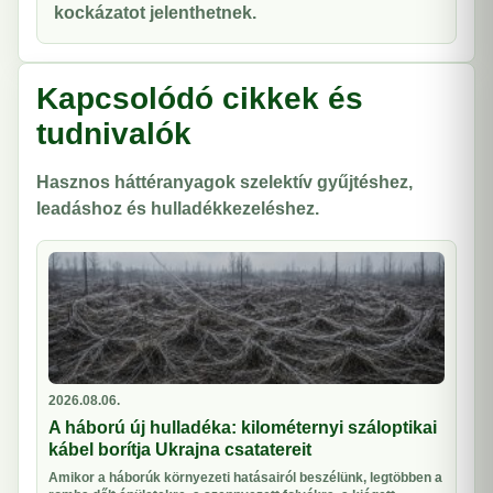
kockázatot jelenthetnek.
Kapcsolódó cikkek és
tudnivalók
Hasznos háttéranyagok szelektív gyűjtéshez,
leadáshoz és hulladékkezeléshez.
2026.08.06.
A háború új hulladéka: kilométernyi száloptikai
kábel borítja Ukrajna csatatereit
Amikor a háborúk környezeti hatásairól beszélünk, legtöbben a