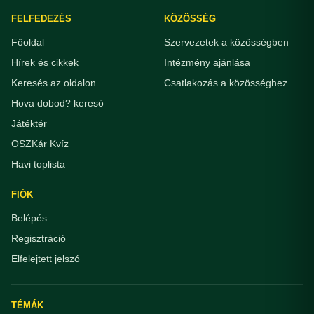
FELFEDEZÉS
KÖZÖSSÉG
Főoldal
Szervezetek a közösségben
Hírek és cikkek
Intézmény ajánlása
Keresés az oldalon
Csatlakozás a közösséghez
Hova dobod? kereső
Játéktér
OSZKár Kvíz
Havi toplista
FIÓK
Belépés
Regisztráció
Elfelejtett jelszó
TÉMÁK