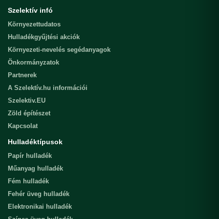
Szelektív infó
Környezettudatos
Hulladékgyűjtési akciók
Környezeti-nevelés segédanyagok
Önkormányzatok
Partnerek
A Szelektív.hu információi
Szelektiv.EU
Zöld építészet
Kapcsolat
Hulladéktípusok
Papír hulladék
Műanyag hulladék
Fém hulladék
Fehér üveg hulladék
Elektronikai hulladék