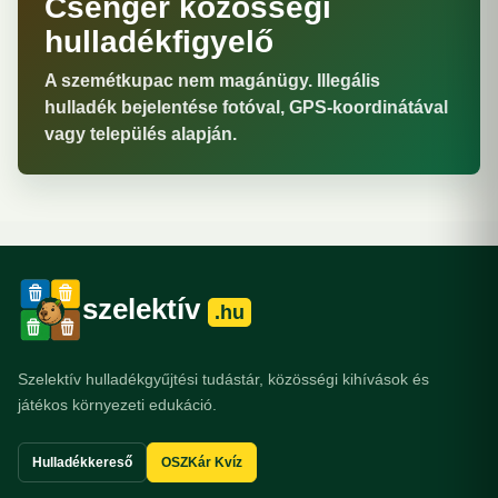
Csenger közösségi
hulladékfigyelő
A szemétkupac nem magánügy. Illegális
hulladék bejelentése fotóval, GPS-koordinátával
vagy település alapján.
szelektív
.hu
Szelektív hulladékgyűjtési tudástár, közösségi kihívások és
játékos környezeti edukáció.
Hulladékkereső
OSZKár Kvíz