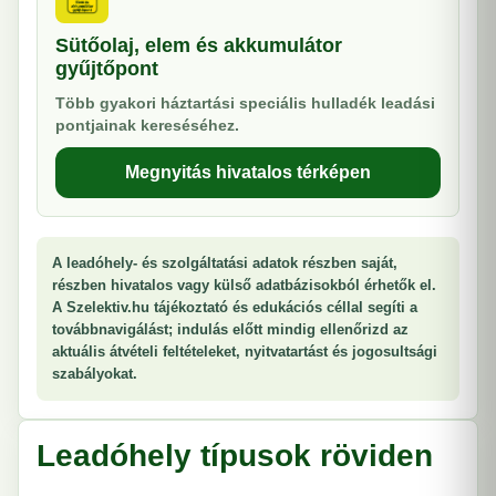
Sütőolaj, elem és akkumulátor
gyűjtőpont
Több gyakori háztartási speciális hulladék leadási
pontjainak kereséséhez.
Megnyitás hivatalos térképen
A leadóhely- és szolgáltatási adatok részben saját,
részben hivatalos vagy külső adatbázisokból érhetők el.
A Szelektiv.hu tájékoztató és edukációs céllal segíti a
továbbnavigálást; indulás előtt mindig ellenőrizd az
aktuális átvételi feltételeket, nyitvatartást és jogosultsági
szabályokat.
Leadóhely típusok röviden