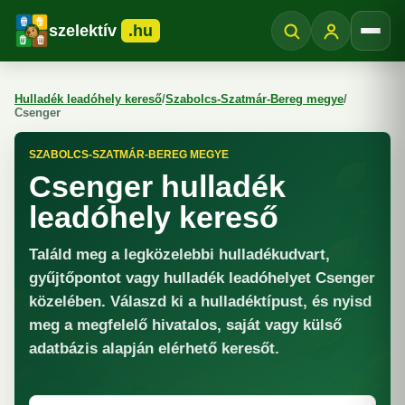
szelektív
.hu
Menü
Hulladék leadóhely kereső
/
Szabolcs-Szatmár-Bereg megye
/
Csenger
SZABOLCS-SZATMÁR-BEREG MEGYE
Csenger hulladék
leadóhely kereső
Találd meg a legközelebbi hulladékudvart,
gyűjtőpontot vagy hulladék leadóhelyet Csenger
közelében. Válaszd ki a hulladéktípust, és nyisd
meg a megfelelő hivatalos, saját vagy külső
adatbázis alapján elérhető keresőt.