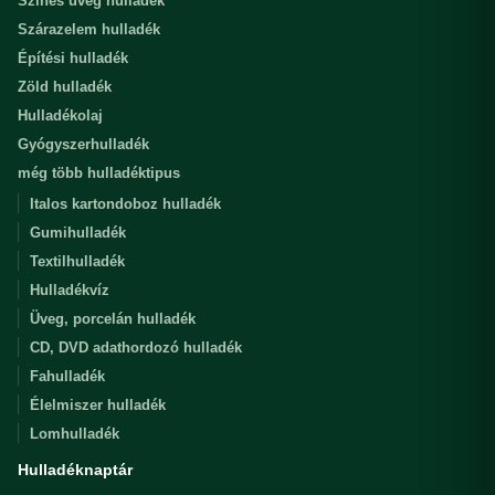
Színes üveg hulladék
Szárazelem hulladék
Építési hulladék
Zöld hulladék
Hulladékolaj
Gyógyszerhulladék
még több hulladéktipus
Italos kartondoboz hulladék
Gumihulladék
Textilhulladék
Hulladékvíz
Üveg, porcelán hulladék
CD, DVD adathordozó hulladék
Fahulladék
Élelmiszer hulladék
Lomhulladék
Hulladéknaptár