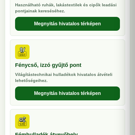
Használható ruhák, lakástextilek és cipők leadási
pontjainak kereséséhez.
Megnyitás hivatalos térképen
Fénycső, izzó gyűjtő pont
Világítástechnikai hulladékok hivatalos átvételi
lehetőségeihez.
Megnyitás hivatalos térképen
Fémhulladék átvevőhely