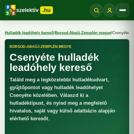
szelektív
.hu
Menü
Hulladék leadóhely kereső
/
Borsod-Abaúj-Zemplén megye
/
Csenyéte
BORSOD-ABAÚJ-ZEMPLÉN MEGYE
Csenyéte hulladék
leadóhely kereső
Találd meg a legközelebbi hulladékudvart,
gyűjtőpontot vagy hulladék leadóhelyet
Csenyéte közelében. Válaszd ki a
hulladéktípust, és nyisd meg a megfelelő
hivatalos, saját vagy külső adatbázis alapján
elérhető keresőt.