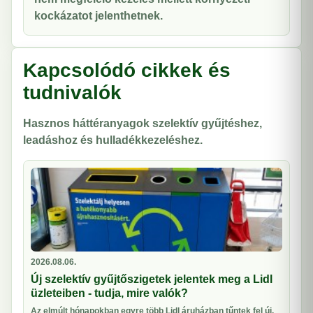
kockázatot jelenthetnek.
Kapcsolódó cikkek és
tudnivalók
Hasznos háttéranyagok szelektív gyűjtéshez,
leadáshoz és hulladékkezeléshez.
2026.08.06.
Új szelektív gyűjtőszigetek jelentek meg a Lidl
üzleteiben - tudja, mire valók?
Az elmúlt hónapokban egyre több Lidl áruházban tűntek fel új,