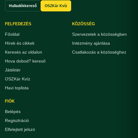
Hulladékkereső
OSZKár Kvíz
FELFEDEZÉS
KÖZÖSSÉG
Főoldal
Szervezetek a közösségben
Hírek és cikkek
Intézmény ajánlása
Keresés az oldalon
Csatlakozás a közösséghez
Hova dobod? kereső
Játéktér
OSZKár Kvíz
Havi toplista
FIÓK
Belépés
Regisztráció
Elfelejtett jelszó