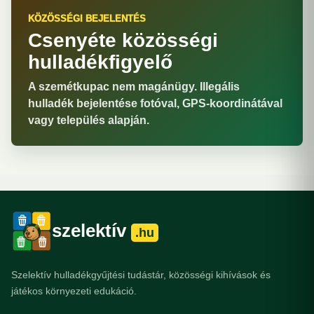
KÖZÖSSÉGI BEJELENTÉS
Csenyéte közösségi
hulladékfigyelő
A szemétkupac nem magánügy. Illegális
hulladék bejelentése fotóval, GPS-koordinátával
vagy település alapján.
szelektív
.hu
Szelektív hulladékgyűjtési tudástár, közösségi kihívások és
játékos környezeti edukáció.