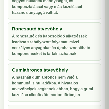
vegyes hulladék mennyiségét, és
komposztálással vagy más kezeléssel
hasznos anyaggá válhat.
Roncsautó átvevőhely
A roncsautók és kapcsolódó alkatrészek
leadása szabályozott folyamat, mivel
veszélyes anyagokat és újrahasznosítható
komponenseket is tartalmazhatnak.
Gumiabroncs átvevőhely
A használt gumiabroncs nem való a
kommunális hulladékba. A hivatalos
átvevőhelyek segítenek abban, hogy a gumi
kezelése ellenőrzött módon történjen.