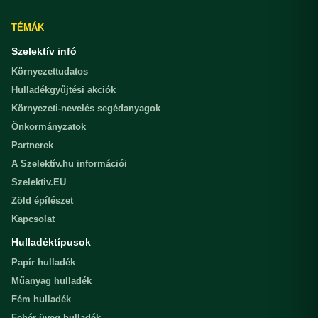
TÉMÁK
Szelektív infó
Környezettudatos
Hulladékgyűjtési akciók
Környezeti-nevelés segédanyagok
Önkormányzatok
Partnerek
A Szelektív.hu információi
Szelektiv.EU
Zöld építészet
Kapcsolat
Hulladéktípusok
Papír hulladék
Műanyag hulladék
Fém hulladék
Fehér üveg hulladék