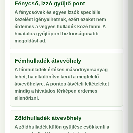
Fénycső, izzó gyűjtő pont
A fénycsövek és egyes izzók speciális
kezelést igényelhetnek, ezért ezeket nem
érdemes a vegyes hulladék közé tenni. A
hivatalos gyűjtőpont biztonságosabb
megoldást ad.
Fémhulladék átvevőhely
A fémhulladék értékes másodnyersanyag
lehet, ha elkülönítve kerül a megfelelő
átvevőhelyre. A pontos átvételi feltételeket
mindig a hivatalos térképen érdemes
ellenőrizni.
Zöldhulladék átvevőhely
A zöldhulladék külön gyűjtése csökkenti a