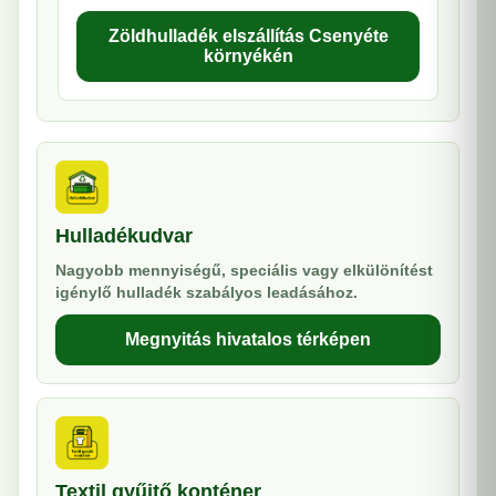
Zöldhulladék elszállítás Csenyéte
környékén
Hulladékudvar
Nagyobb mennyiségű, speciális vagy elkülönítést
igénylő hulladék szabályos leadásához.
Megnyitás hivatalos térképen
Textil gyűjtő konténer