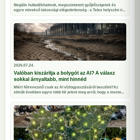
Illegális hulladékhalmok, megszüntetett gyűjtőszigetek és
egyre növekvő lakossági elégedetlenség - a Telex helyszíni ri...
2026.07.24.
Valóban kiszárítja a bolygót az AI? A válasz
sokkal árnyaltabb, mint hinnéd
Miért félrevezető csak az AI vízfogyasztásáról beszélni?Az
elmúlt években egyre több hír jelent meg arról, hogy a meste...