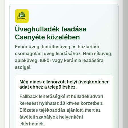
Üveghulladék leadása
Csenyéte közelében
Fehér üveg, befőttesüveg és háztartási
csomagolási üveg leadásához. Nem síküveg,
ablaküveg, tükör vagy kerámia leadására
szolgál.
Még nincs ellenőrzött helyi üvegkonténer
adat ehhez a településhez.
Fallback lehetőségként hulladékudvari
keresést nyithatsz 10 km-es körzetben.
Előzetes tájékozódás ajánlott, mert az
átvételi szabályok helyenként
eltérhetnek.