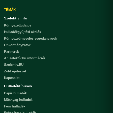
TÉMÁK
Szelektív infó
Környezettudatos
Hulladékgyűjtési akciók
Környezeti-nevelés segédanyagok
Önkormányzatok
Partnerek
A Szelektív.hu információi
Szelektiv.EU
Zöld építészet
Kapcsolat
Hulladéktípusok
Papír hulladék
Műanyag hulladék
Fém hulladék
Fehér üveg hulladék