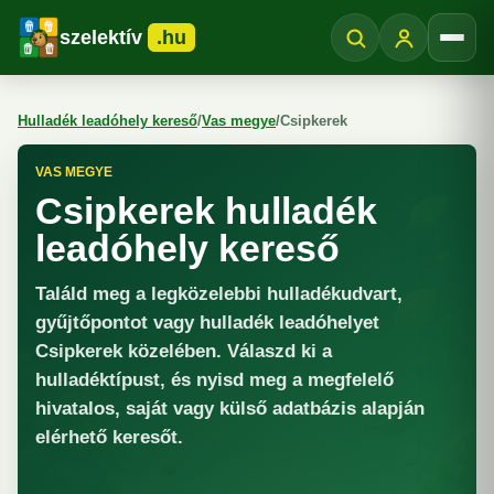
szelektív
.hu
Menü
Hulladék leadóhely kereső
/
Vas megye
/
Csipkerek
VAS MEGYE
Csipkerek hulladék
leadóhely kereső
Találd meg a legközelebbi hulladékudvart,
gyűjtőpontot vagy hulladék leadóhelyet
Csipkerek közelében. Válaszd ki a
hulladéktípust, és nyisd meg a megfelelő
hivatalos, saját vagy külső adatbázis alapján
elérhető keresőt.