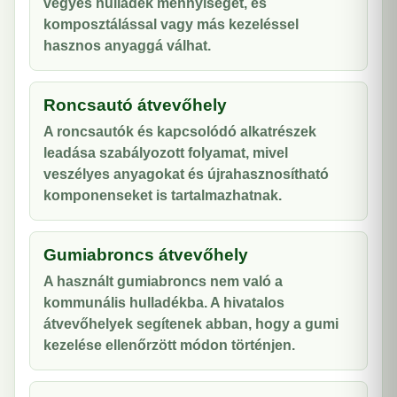
vegyes hulladék mennyiségét, és
komposztálással vagy más kezeléssel
hasznos anyaggá válhat.
Roncsautó átvevőhely
A roncsautók és kapcsolódó alkatrészek
leadása szabályozott folyamat, mivel
veszélyes anyagokat és újrahasznosítható
komponenseket is tartalmazhatnak.
Gumiabroncs átvevőhely
A használt gumiabroncs nem való a
kommunális hulladékba. A hivatalos
átvevőhelyek segítenek abban, hogy a gumi
kezelése ellenőrzött módon történjen.