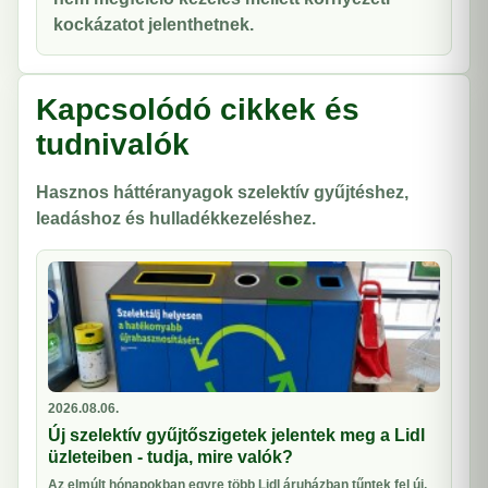
kockázatot jelenthetnek.
Kapcsolódó cikkek és
tudnivalók
Hasznos háttéranyagok szelektív gyűjtéshez,
leadáshoz és hulladékkezeléshez.
2026.08.06.
Új szelektív gyűjtőszigetek jelentek meg a Lidl
üzleteiben - tudja, mire valók?
Az elmúlt hónapokban egyre több Lidl áruházban tűntek fel új,