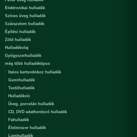
Elektronikai hulladék
Színes üveg hulladék
Szárazelem hulladék
Építési hulladék
Zöld hulladék
Hulladékolaj
Gyógyszerhulladék
még több hulladéktipus
Italos kartondoboz hulladék
Gumihulladék
Textilhulladék
Hulladékvíz
Üveg, porcelán hulladék
CD, DVD adathordozó hulladék
Fahulladék
Élelmiszer hulladék
Lomhulladék