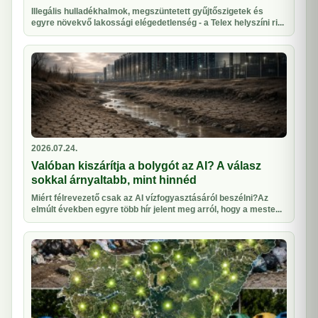
Illegális hulladékhalmok, megszüntetett gyűjtőszigetek és
egyre növekvő lakossági elégedetlenség - a Telex helyszíni ri...
2026.07.24.
Valóban kiszárítja a bolygót az AI? A válasz
sokkal árnyaltabb, mint hinnéd
Miért félrevezető csak az AI vízfogyasztásáról beszélni?Az
elmúlt években egyre több hír jelent meg arról, hogy a meste...