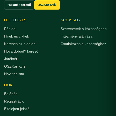
Hulladékkereső
OSZKár Kvíz
FELFEDEZÉS
KÖZÖSSÉG
Főoldal
Szervezetek a közösségben
Hírek és cikkek
Intézmény ajánlása
Keresés az oldalon
Csatlakozás a közösséghez
Hova dobod? kereső
Játéktér
OSZKár Kvíz
Havi toplista
FIÓK
Belépés
Regisztráció
Elfelejtett jelszó