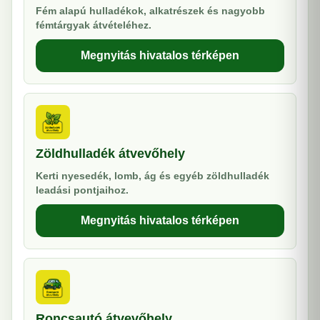
Fém alapú hulladékok, alkatrészek és nagyobb
fémtárgyak átvételéhez.
Megnyitás hivatalos térképen
Zöldhulladék átvevőhely
Kerti nyesedék, lomb, ág és egyéb zöldhulladék
leadási pontjaihoz.
Megnyitás hivatalos térképen
Roncsautó átvevőhely