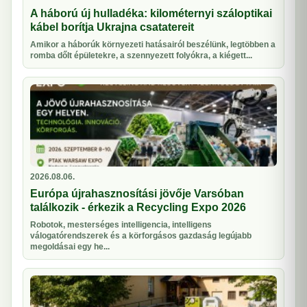
A háború új hulladéka: kilométernyi száloptikai
kábel borítja Ukrajna csatatereit
Amikor a háborúk környezeti hatásairól beszélünk, legtöbben a
romba dőlt épületekre, a szennyezett folyókra, a kiégett...
2026.08.06.
Európa újrahasznosítási jövője Varsóban
találkozik - érkezik a Recycling Expo 2026
Robotok, mesterséges intelligencia, intelligens
válogatórendszerek és a körforgásos gazdaság legújabb
megoldásai egy he...