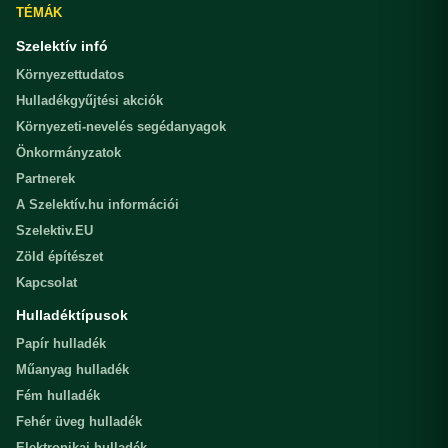
TÉMÁK
Szelektív infó
Környezettudatos
Hulladékgyűjtési akciók
Környezeti-nevelés segédanyagok
Önkormányzatok
Partnerek
A Szelektív.hu információi
Szelektiv.EU
Zöld építészet
Kapcsolat
Hulladéktípusok
Papír hulladék
Műanyag hulladék
Fém hulladék
Fehér üveg hulladék
Elektronikai hulladék