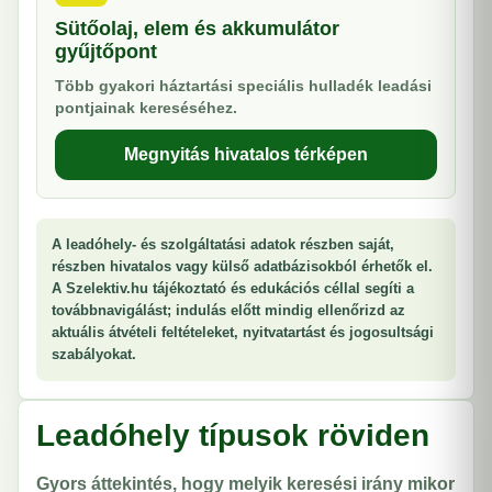
Sütőolaj, elem és akkumulátor
gyűjtőpont
Több gyakori háztartási speciális hulladék leadási
pontjainak kereséséhez.
Megnyitás hivatalos térképen
A leadóhely- és szolgáltatási adatok részben saját,
részben hivatalos vagy külső adatbázisokból érhetők el.
A Szelektiv.hu tájékoztató és edukációs céllal segíti a
továbbnavigálást; indulás előtt mindig ellenőrizd az
aktuális átvételi feltételeket, nyitvatartást és jogosultsági
szabályokat.
Leadóhely típusok röviden
Gyors áttekintés, hogy melyik keresési irány mikor