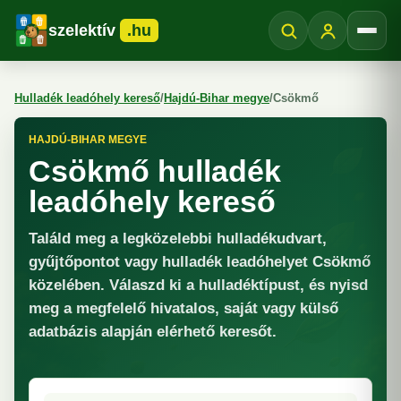
szelektív
.hu
Menü
Hulladék leadóhely kereső
/
Hajdú-Bihar megye
/
Csökmő
HAJDÚ-BIHAR MEGYE
Csökmő hulladék
leadóhely kereső
Találd meg a legközelebbi hulladékudvart,
gyűjtőpontot vagy hulladék leadóhelyet Csökmő
közelében. Válaszd ki a hulladéktípust, és nyisd
meg a megfelelő hivatalos, saját vagy külső
adatbázis alapján elérhető keresőt.