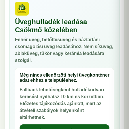
Üveghulladék leadása
Csökmő közelében
Fehér üveg, befőttesüveg és háztartási
csomagolási üveg leadásához. Nem síküveg,
ablaküveg, tükör vagy kerámia leadására
szolgál.
Még nincs ellenőrzött helyi üvegkonténer
adat ehhez a településhez.
Fallback lehetőségként hulladékudvari
keresést nyithatsz 10 km-es körzetben.
Előzetes tájékozódás ajánlott, mert az
átvételi szabályok helyenként
eltérhetnek.