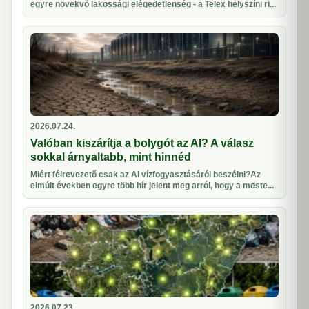
egyre növekvő lakossági elégedetlenség - a Telex helyszíni ri...
2026.07.24.
Valóban kiszárítja a bolygót az AI? A válasz
sokkal árnyaltabb, mint hinnéd
Miért félrevezető csak az AI vízfogyasztásáról beszélni?Az
elmúlt években egyre több hír jelent meg arról, hogy a meste...
2026.07.23.