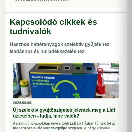
Kapcsolódó cikkek és
tudnivalók
Hasznos háttéranyagok szelektív gyűjtéshez,
leadáshoz és hulladékkezeléshez.
2026.08.06.
Új szelektív gyűjtőszigetek jelentek meg a Lidl
üzleteiben - tudja, mire valók?
Az elmúlt hónapokban egyre több Lidl áruházban tűntek fel új,
modern szelektív hulladékgyűjtő szigetek. A négy különáll...