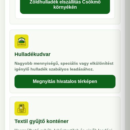
Zöldhulladék elszállítás Csökmő
környékén
Hulladékudvar
Nagyobb mennyiségű, speciális vagy elkülönítést
igénylő hulladék szabályos leadásához.
Megnyitás hivatalos térképen
Textil gyűjtő konténer