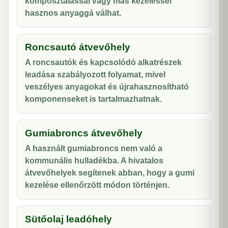
komposztálással vagy más kezeléssel
hasznos anyaggá válhat.
Roncsautó átvevőhely
A roncsautók és kapcsolódó alkatrészek
leadása szabályozott folyamat, mivel
veszélyes anyagokat és újrahasznosítható
komponenseket is tartalmazhatnak.
Gumiabroncs átvevőhely
A használt gumiabroncs nem való a
kommunális hulladékba. A hivatalos
átvevőhelyek segítenek abban, hogy a gumi
kezelése ellenőrzött módon történjen.
Sütőolaj leadóhely