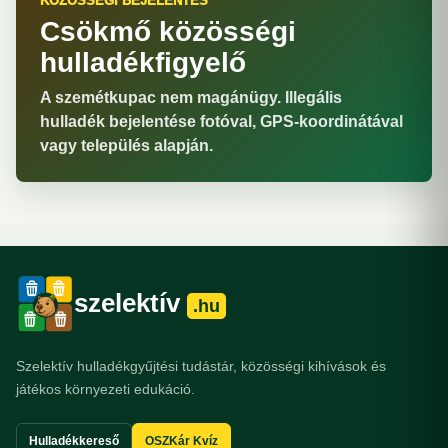
KÖZÖSSÉGI BEJELENTÉS
Csökmő közösségi
hulladékfigyelő
A szemétkupac nem magánügy. Illegális
hulladék bejelentése fotóval, GPS-koordinátával
vagy település alapján.
szelektív
.hu
Szelektív hulladékgyűjtési tudástár, közösségi kihívások és
játékos környezeti edukáció.
Hulladékkereső
OSZKár Kvíz