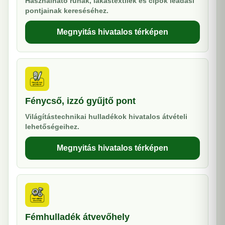
Használható ruhák, lakástextilek és cipők leadási
pontjainak kereséséhez.
Megnyitás hivatalos térképen
Fénycső, izzó gyűjtő pont
Világítástechnikai hulladékok hivatalos átvételi
lehetőségeihez.
Megnyitás hivatalos térképen
Fémhulladék átvevőhely