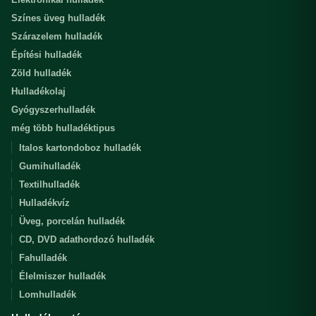
Színes üveg hulladék
Szárazelem hulladék
Építési hulladék
Zöld hulladék
Hulladékolaj
Gyógyszerhulladék
még több hulladéktipus
Italos kartondoboz hulladék
Gumihulladék
Textilhulladék
Hulladékvíz
Üveg, porcelán hulladék
CD, DVD adathordozó hulladék
Fahulladék
Élelmiszer hulladék
Lomhulladék