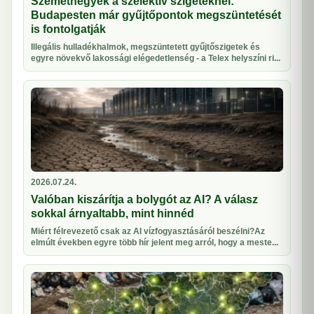
Szeméthegyek a szelektív szigeteknél:
Budapesten már gyűjtőpontok megszüntetését
is fontolgatják
Illegális hulladékhalmok, megszüntetett gyűjtőszigetek és
egyre növekvő lakossági elégedetlenség - a Telex helyszíni ri...
2026.07.24.
Valóban kiszárítja a bolygót az AI? A válasz
sokkal árnyaltabb, mint hinnéd
Miért félrevezető csak az AI vízfogyasztásáról beszélni?Az
elmúlt években egyre több hír jelent meg arról, hogy a meste...