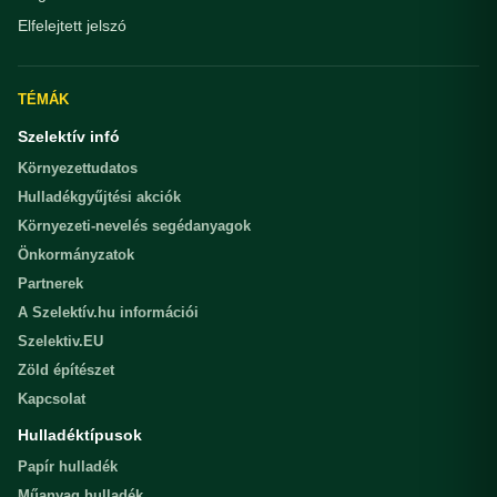
Elfelejtett jelszó
TÉMÁK
Szelektív infó
Környezettudatos
Hulladékgyűjtési akciók
Környezeti-nevelés segédanyagok
Önkormányzatok
Partnerek
A Szelektív.hu információi
Szelektiv.EU
Zöld építészet
Kapcsolat
Hulladéktípusok
Papír hulladék
Műanyag hulladék