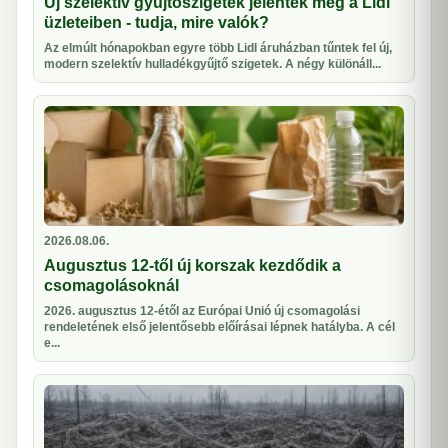
Új szelektív gyűjtőszigetek jelentek meg a Lidl
üzleteiben - tudja, mire valók?
Az elmúlt hónapokban egyre több Lidl áruházban tűntek fel új,
modern szelektív hulladékgyűjtő szigetek. A négy különáll...
2026.08.06.
Augusztus 12-től új korszak kezdődik a
csomagolásoknál
2026. augusztus 12-étől az Európai Unió új csomagolási
rendeletének első jelentősebb előírásai lépnek hatályba. A cél
e...