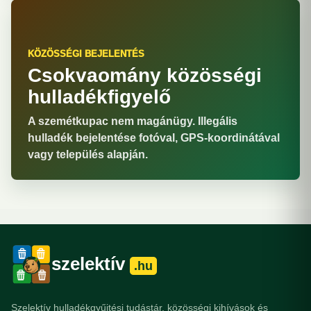
KÖZÖSSÉGI BEJELENTÉS
Csokvaomány közösségi
hulladékfigyelő
A szemétkupac nem magánügy. Illegális
hulladék bejelentése fotóval, GPS-koordinátával
vagy település alapján.
szelektív
.hu
Szelektív hulladékgyűjtési tudástár, közösségi kihívások és