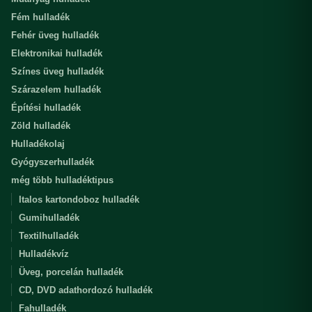
Fém hulladék
Fehér üveg hulladék
Elektronikai hulladék
Színes üveg hulladék
Szárazelem hulladék
Építési hulladék
Zöld hulladék
Hulladékolaj
Gyógyszerhulladék
még több hulladéktipus
Italos kartondoboz hulladék
Gumihulladék
Textilhulladék
Hulladékvíz
Üveg, porcelán hulladék
CD, DVD adathordozó hulladék
Fahulladék