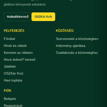
játékos környezeti edukáció.
Hulladékkereső
OSZKár Kvíz
FELFEDEZÉS
KÖZÖSSÉG
Főoldal
Szervezetek a közösségben
Hírek és cikkek
Intézmény ajánlása
Keresés az oldalon
Csatlakozás a közösséghez
Hova dobod? kereső
Játéktér
OSZKár Kvíz
Havi toplista
FIÓK
Belépés
Regisztráció