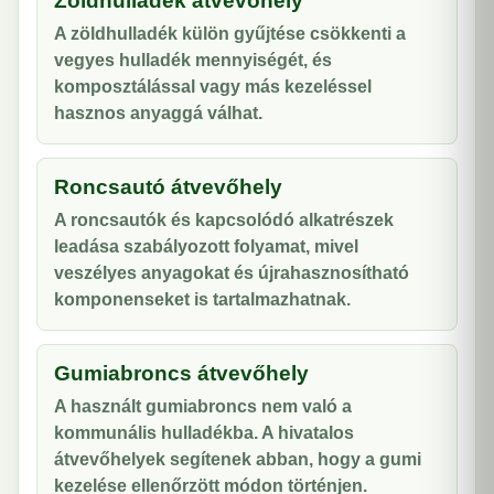
Zöldhulladék átvevőhely
A zöldhulladék külön gyűjtése csökkenti a
vegyes hulladék mennyiségét, és
komposztálással vagy más kezeléssel
hasznos anyaggá válhat.
Roncsautó átvevőhely
A roncsautók és kapcsolódó alkatrészek
leadása szabályozott folyamat, mivel
veszélyes anyagokat és újrahasznosítható
komponenseket is tartalmazhatnak.
Gumiabroncs átvevőhely
A használt gumiabroncs nem való a
kommunális hulladékba. A hivatalos
átvevőhelyek segítenek abban, hogy a gumi
kezelése ellenőrzött módon történjen.