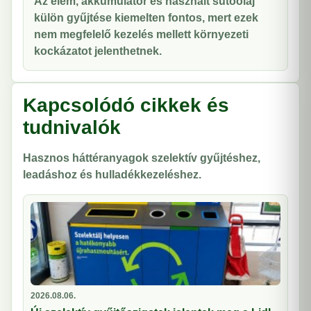
Az elem, akkumulátor és használt sütőolaj
külön gyűjtése kiemelten fontos, mert ezek
nem megfelelő kezelés mellett környezeti
kockázatot jelenthetnek.
Kapcsolódó cikkek és
tudnivalók
Hasznos háttéranyagok szelektív gyűjtéshez,
leadáshoz és hulladékkezeléshez.
2026.08.06.