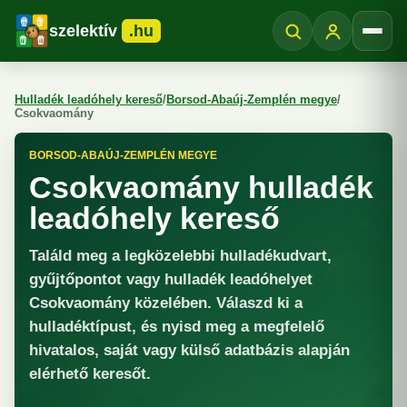
szelektív
.hu
Menü
Hulladék leadóhely kereső
/
Borsod-Abaúj-Zemplén megye
/
Csokvaomány
BORSOD-ABAÚJ-ZEMPLÉN MEGYE
Csokvaomány hulladék
leadóhely kereső
Találd meg a legközelebbi hulladékudvart,
gyűjtőpontot vagy hulladék leadóhelyet
Csokvaomány közelében. Válaszd ki a
hulladéktípust, és nyisd meg a megfelelő
hivatalos, saját vagy külső adatbázis alapján
elérhető keresőt.