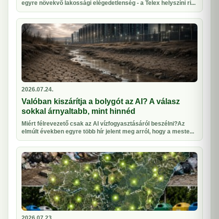
egyre növekvő lakossági elégedetlenség - a Telex helyszíni ri...
2026.07.24.
Valóban kiszárítja a bolygót az AI? A válasz
sokkal árnyaltabb, mint hinnéd
Miért félrevezető csak az AI vízfogyasztásáról beszélni?Az
elmúlt években egyre több hír jelent meg arról, hogy a meste...
2026.07.23.