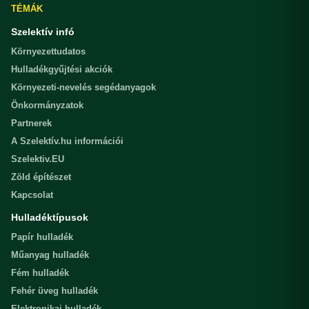
TÉMÁK
Szelektív infó
Környezettudatos
Hulladékgyűjtési akciók
Környezeti-nevelés segédanyagok
Önkormányzatok
Partnerek
A Szelektív.hu információi
Szelektiv.EU
Zöld építészet
Kapcsolat
Hulladéktípusok
Papír hulladék
Műanyag hulladék
Fém hulladék
Fehér üveg hulladék
Elektronikai hulladék