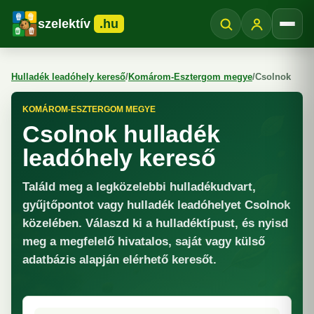
szelektív
.hu
Menü
Hulladék leadóhely kereső
/
Komárom-Esztergom megye
/
Csolnok
KOMÁROM-ESZTERGOM MEGYE
Csolnok hulladék
leadóhely kereső
Találd meg a legközelebbi hulladékudvart,
gyűjtőpontot vagy hulladék leadóhelyet Csolnok
közelében. Válaszd ki a hulladéktípust, és nyisd
meg a megfelelő hivatalos, saját vagy külső
adatbázis alapján elérhető keresőt.