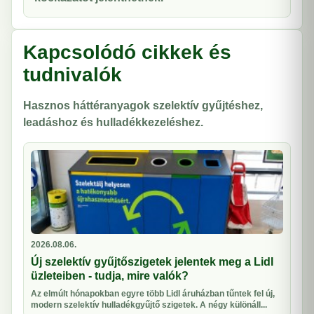
Kapcsolódó cikkek és
tudnivalók
Hasznos háttéranyagok szelektív gyűjtéshez,
leadáshoz és hulladékkezeléshez.
2026.08.06.
Új szelektív gyűjtőszigetek jelentek meg a Lidl
üzleteiben - tudja, mire valók?
Az elmúlt hónapokban egyre több Lidl áruházban tűntek fel új,
modern szelektív hulladékgyűjtő szigetek. A négy különáll...