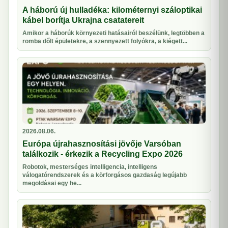
A háború új hulladéka: kilométernyi száloptikai
kábel borítja Ukrajna csatatereit
Amikor a háborúk környezeti hatásairól beszélünk, legtöbben a
romba dőlt épületekre, a szennyezett folyókra, a kiégett...
2026.08.06.
Európa újrahasznosítási jövője Varsóban
találkozik - érkezik a Recycling Expo 2026
Robotok, mesterséges intelligencia, intelligens
válogatórendszerek és a körforgásos gazdaság legújabb
megoldásai egy he...