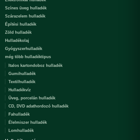
Színes üveg hulladék
Szárazelem hulladék
Építési hulladék
Zöld hulladék
Hulladékolaj
Gyógyszerhulladék
még több hulladéktipus
Italos kartondoboz hulladék
Gumihulladék
Textilhulladék
Hulladékvíz
Üveg, porcelán hulladék
CD, DVD adathordozó hulladék
Fahulladék
Élelmiszer hulladék
Lomhulladék