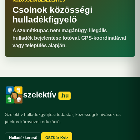
KÖZÖSSÉGI BEJELENTÉS
Csolnok közösségi
hulladékfigyelő
A szemétkupac nem magánügy. Illegális
hulladék bejelentése fotóval, GPS-koordinátával
vagy település alapján.
szelektív
.hu
Szelektív hulladékgyűjtési tudástár, közösségi kihívások és
játékos környezeti edukáció.
Hulladékkereső
OSZKár Kvíz