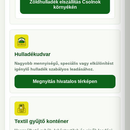
Zöldhulladék elszállítás Csolnok
környékén
Hulladékudvar
Nagyobb mennyiségű, speciális vagy elkülönítést
igénylő hulladék szabályos leadásához.
Megnyitás hivatalos térképen
Textil gyűjtő konténer