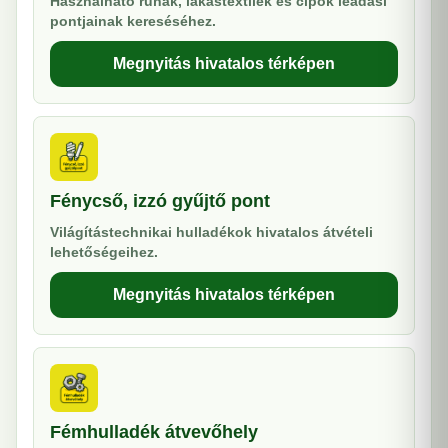
Használható ruhák, lakástextilek és cipők leadási
pontjainak kereséséhez.
Megnyitás hivatalos térképen
Fénycső, izzó gyűjtő pont
Világítástechnikai hulladékok hivatalos átvételi
lehetőségeihez.
Megnyitás hivatalos térképen
Fémhulladék átvevőhely