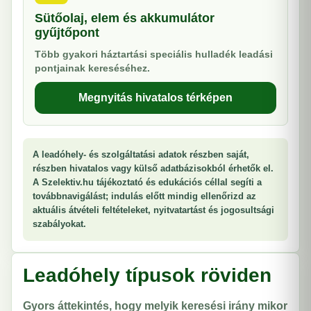
Sütőolaj, elem és akkumulátor
gyűjtőpont
Több gyakori háztartási speciális hulladék leadási
pontjainak kereséséhez.
Megnyitás hivatalos térképen
A leadóhely- és szolgáltatási adatok részben saját,
részben hivatalos vagy külső adatbázisokból érhetők el.
A Szelektiv.hu tájékoztató és edukációs céllal segíti a
továbbnavigálást; indulás előtt mindig ellenőrizd az
aktuális átvételi feltételeket, nyitvatartást és jogosultsági
szabályokat.
Leadóhely típusok röviden
Gyors áttekintés, hogy melyik keresési irány mikor