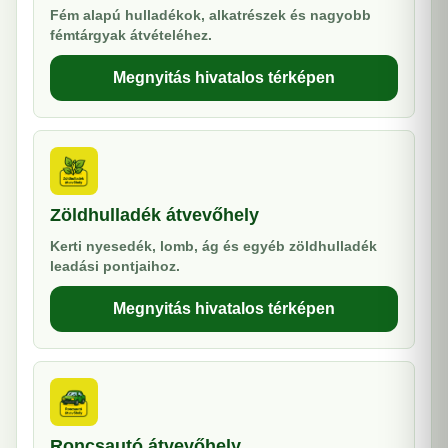
Fém alapú hulladékok, alkatrészek és nagyobb
fémtárgyak átvételéhez.
Megnyitás hivatalos térképen
Zöldhulladék átvevőhely
Kerti nyesedék, lomb, ág és egyéb zöldhulladék
leadási pontjaihoz.
Megnyitás hivatalos térképen
Roncsautó átvevőhely