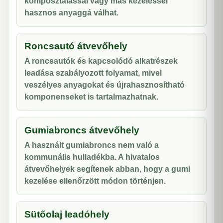
komposztálással vagy más kezeléssel
hasznos anyaggá válhat.
Roncsautó átvevőhely
A roncsautók és kapcsolódó alkatrészek
leadása szabályozott folyamat, mivel
veszélyes anyagokat és újrahasznosítható
komponenseket is tartalmazhatnak.
Gumiabroncs átvevőhely
A használt gumiabroncs nem való a
kommunális hulladékba. A hivatalos
átvevőhelyek segítenek abban, hogy a gumi
kezelése ellenőrzött módon történjen.
Sütőolaj leadóhely