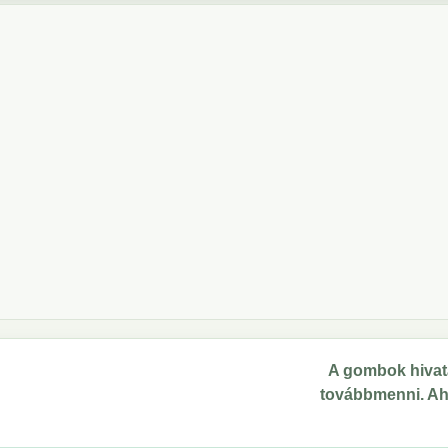
A gombok hivata
továbbmenni. Ahol