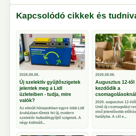
Kapcsolódó cikkek és tudniv
2026.08.06.
2026.08.06.
Új szelektív gyűjtőszigetek
Augusztus 12-től 
jelentek meg a Lidl
kezdődik a
üzleteiben - tudja, mire
csomagolásokná
valók?
2026. augusztus 12-étől
Unió új csomagolási re
Az elmúlt hónapokban egyre több Lidl
első jelentősebb előírá
áruházban tűntek fel új, modern
hatályba. A cél e...
szelektív hulladékgyűjtő szigetek. A
négy különáll...