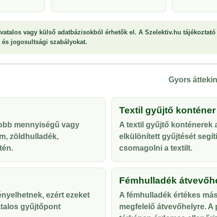
vatalos vagy külső adatbázisokból érhetők el. A Szelektiv.hu tájékoztató 
st és jogosultsági szabályokat.
Gyors áttekin
Textil gyűjtő konténer
yobb mennyiségű vagy
A textil gyűjtő konténerek
m, zöldhulladék,
elkülönített gyűjtését segí
tén.
csomagolni a textilt.
Fémhulladék átvevőh
ényelhetnek, ezért ezeket
A fémhulladék értékes más
talos gyűjtőpont
megfelelő átvevőhelyre. A p