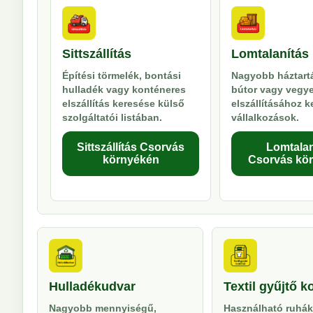
Sittszállítás
Lomtalanítás
Építési törmelék, bontási
Nagyobb háztartá
hulladék vagy konténeres
bútor vagy vegy
elszállítás keresése külső
elszállításához 
szolgáltatói listában.
vállalkozások.
Sittszállítás Csorvás
Lomtalan
környékén
Csorvás kö
Hulladékudvar
Textil gyűjtő k
Nagyobb mennyiségű,
Használható ruhák