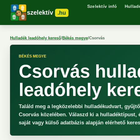
Szelektív infó
Hullad
szelektív
.hu
Hulladék leadóhely kereső
/
Békés megye
/
Csorvás
BÉKÉS MEGYE
Csorvás hulla
leadóhely ker
Találd meg a legközelebbi hulladékudvart, gyűjt
Csorvás közelében. Válaszd ki a hulladéktípust, 
saját vagy külső adatbázis alapján elérhető keres