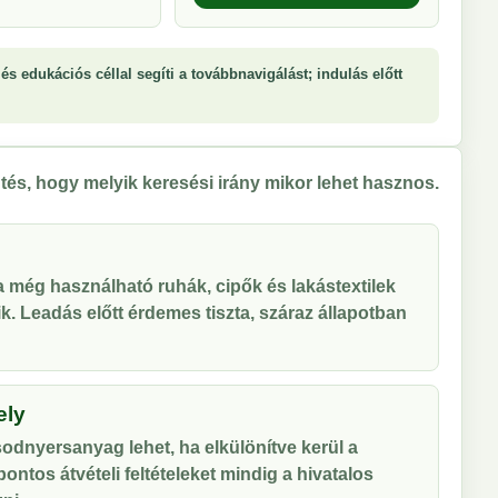
és edukációs céllal segíti a továbbnavigálást; indulás előtt
tés, hogy melyik keresési irány mikor lehet hasznos.
 a még használható ruhák, cipők és lakástextilek
tik. Leadás előtt érdemes tiszta, száraz állapotban
ely
odnyersanyag lehet, ha elkülönítve kerül a
ontos átvételi feltételeket mindig a hivatalos