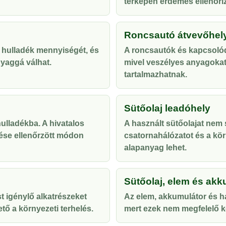
térképen érdemes ellenőriz
Roncsautó átvevőhel
 hulladék mennyiségét, és
A roncsautók és kapcsolód
yaggá válhat.
mivel veszélyes anyagoka
tartalmazhatnak.
Sütőolaj leadóhely
lladékba. A hivatalos
A használt sütőolajat nem s
ése ellenőrzött módon
csatornahálózatot és a kör
alapanyag lehet.
Sütőolaj, elem és akk
t igénylő alkatrészeket
Az elem, akkumulátor és ha
tő a környezeti terhelés.
mert ezek nem megfelelő ke