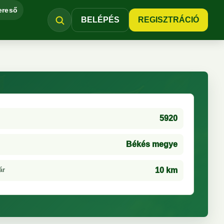
ereső
BELÉPÉS
REGISZTRÁCIÓ
5920
Békés megye
ár
10 km