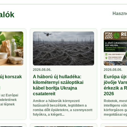
alók
Haszno
2026.08.06.
2026.08.06.
új korszak
A háború új hulladéka:
Európa újr
kilométernyi száloptikai
jövője Vars
l
kábel borítja Ukrajna
érkezik a 
csatatereit
2026
 az Európai
ndeletének
Amikor a háborúk környezeti
Robotok, meste
sai lépnek
hatásairól beszélünk, legtöbben a
intelligens vá
romba dőlt épületekre, a szennyezett
körforgásos g
folyókra, a kiégett...
megoldásai egy