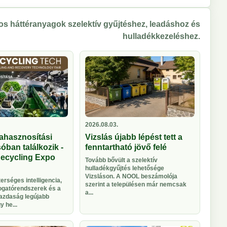
s háttéranyagok szelektív gyűjtéshez, leadáshoz és
hulladékkezeléshez.
2026.08.03.
ahasznosítási
Vizslás újabb lépést tett a
óban találkozik -
fenntartható jövő felé
Recycling Expo
Tovább bővült a szelektív
hulladékgyűjtés lehetősége
Vizsláson. A NOOL beszámolója
rséges intelligencia,
szerint a településen már nemcsak
logatórendszerek és a
a...
azdaság legújabb
 he...