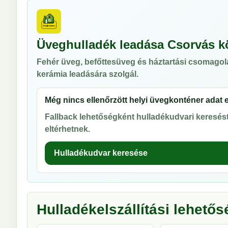
Üveghulladék leadása Csorvás k
Fehér üveg, befőttesüveg és háztartási csomagol
kerámia leadására szolgál.
Még nincs ellenőrzött helyi üvegkonténer adat 
Fallback lehetőségként hulladékudvari keresést 
eltérhetnek.
Hulladékudvar keresése
Hulladékelszállítási lehető