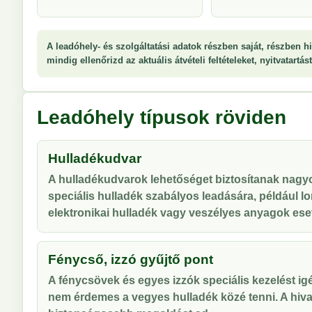
A leadóhely- és szolgáltatási adatok részben saját, részben hi
mindig ellenőrizd az aktuális átvételi feltételeket, nyitvatartá
Leadóhely típusok röviden
Hulladékudvar
A hulladékudvarok lehetőséget biztosítanak nag
speciális hulladék szabályos leadására, például lo
elektronikai hulladék vagy veszélyes anyagok ese
Fénycső, izzó gyűjtő pont
A fénycsövek és egyes izzók speciális kezelést ig
nem érdemes a vegyes hulladék közé tenni. A hiva