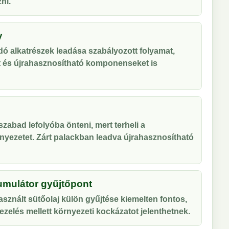
ni.
y
ó alkatrészek leadása szabályozott folyamat,
t és újrahasznosítható komponenseket is
zabad lefolyóba önteni, mert terheli a
nyezetet. Zárt palackban leadva újrahasznosítható
umulátor gyűjtőpont
sznált sütőolaj külön gyűjtése kiemelten fontos,
zelés mellett környezeti kockázatot jelenthetnek.