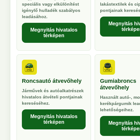
speciális vagy elkülönítést
lakástextilek és ci
igénylő hulladék szabályos
pontjainak keresé
leadásához.
Megnyitás hi
térképe
Megnyitás hivatalos
térképen
Roncsautó átvevőhely
Gumiabroncs
átvevőhely
Járművek és autóalkatrészek
hivatalos átvételi pontjainak
Használt autó-, mo
kereséséhez.
kerékpárgumik lea
lehetőségeihez.
Megnyitás hivatalos
térképen
Megnyitás hi
térképe