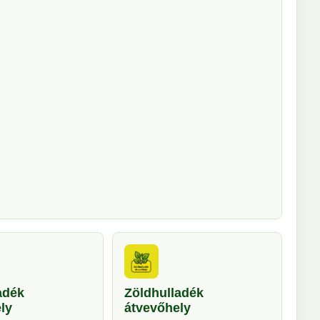
adék
Zöldhulladék
ly
átvevőhely