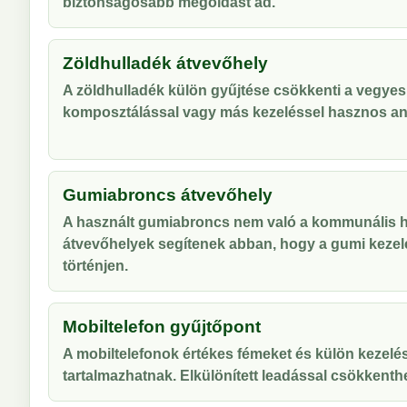
biztonságosabb megoldást ad.
Zöldhulladék átvevőhely
A zöldhulladék külön gyűjtése csökkenti a vegyes
komposztálással vagy más kezeléssel hasznos an
Gumiabroncs átvevőhely
A használt gumiabroncs nem való a kommunális hu
átvevőhelyek segítenek abban, hogy a gumi kezel
történjen.
Mobiltelefon gyűjtőpont
A mobiltelefonok értékes fémeket és külön kezelés
tartalmazhatnak. Elkülönített leadással csökkenthe