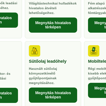
pők leadási
Világítástechnikai hulladékok
Fém alapú 
séhez.
hivatalos átvételi
alkatrésze
lehetőségeihez.
fémtárgyak
vatalos
n
Megnyitás hivatalos
Megnyi
térképen
Sütőolaj leadóhely
Mobiltel
Használt sütőolaj
Régi mobil
környezetkímélő
kisebb ele
tor- és
gyűjtőpontjainak
gyűjtőpont
dási
megnyitásához.
Megnyi
Megnyitás hivatalos
vatalos
térképen
n