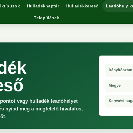
éktípusok
Hulladéknaptár
Hulladékkereső
Leadóhely k
Települések
dék
Irányítószám
eső
Megye
őpontot vagy hulladék leadóhelyet
Keresési sug
és nyisd meg a megfelelő hivatalos,
őt.