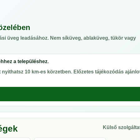
özelében
ási üveg leadásához. Nem síküveg, ablaküveg, tükör vagy
ehhez a településhez.
nyithatsz 10 km-es körzetben. Előzetes tájékozódás ajánlot
ségek
Külső szolgáltat