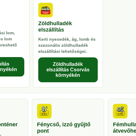
Zöldhulladék
elszállítás
si lom,
es lom
Kerti nyesedék, ág, lomb és
kereshető
szezonális zöldhulladék
elszállítási lehetőségei.
ítás
Zöldhulladék
rnyékén
elszállítás Csorvás
környékén
onténer
Fénycső, izzó gyűjtő
Fémhull
pont
átvevőhe
,