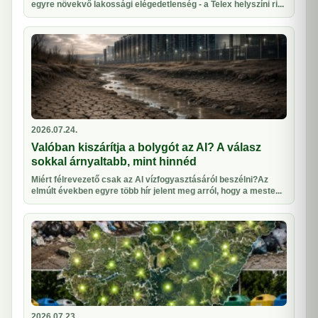
egyre növekvő lakossági elégedetlenség - a Telex helyszíni ri...
2026.07.24.
Valóban kiszárítja a bolygót az AI? A válasz
sokkal árnyaltabb, mint hinnéd
Miért félrevezető csak az AI vízfogyasztásáról beszélni?Az
elmúlt években egyre több hír jelent meg arról, hogy a meste...
2026.07.23.