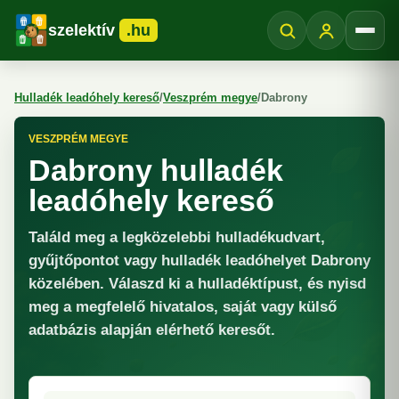
szelektív
.hu
Menü
Hulladék leadóhely kereső
/
Veszprém megye
/
Dabrony
VESZPRÉM MEGYE
Dabrony hulladék
leadóhely kereső
Találd meg a legközelebbi hulladékudvart,
gyűjtőpontot vagy hulladék leadóhelyet Dabrony
közelében. Válaszd ki a hulladéktípust, és nyisd
meg a megfelelő hivatalos, saját vagy külső
adatbázis alapján elérhető keresőt.