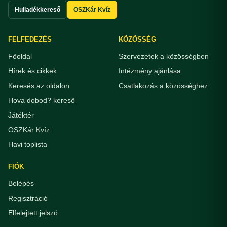
Hulladékkereső
OSZKár Kvíz
FELFEDEZÉS
KÖZÖSSÉG
Főoldal
Szervezetek a közösségben
Hírek és cikkek
Intézmény ajánlása
Keresés az oldalon
Csatlakozás a közösséghez
Hova dobod? kereső
Játéktér
OSZKár Kvíz
Havi toplista
FIÓK
Belépés
Regisztráció
Elfelejtett jelszó