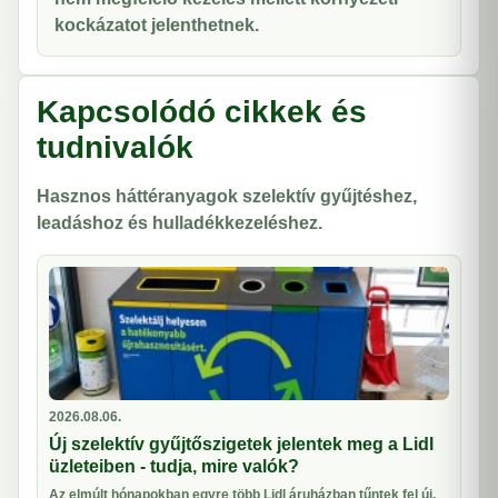
kockázatot jelenthetnek.
Kapcsolódó cikkek és
tudnivalók
Hasznos háttéranyagok szelektív gyűjtéshez,
leadáshoz és hulladékkezeléshez.
2026.08.06.
Új szelektív gyűjtőszigetek jelentek meg a Lidl
üzleteiben - tudja, mire valók?
Az elmúlt hónapokban egyre több Lidl áruházban tűntek fel új,