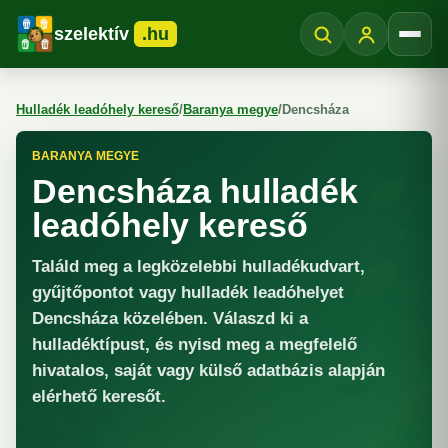
szelektív
.hu
Menü
Hulladék leadóhely kereső
/
Baranya megye
/
Dencsháza
BARANYA MEGYE
Dencsháza hulladék
leadóhely kereső
Találd meg a legközelebbi hulladékudvart,
gyűjtőpontot vagy hulladék leadóhelyet
Dencsháza közelében. Válaszd ki a
hulladéktípust, és nyisd meg a megfelelő
hivatalos, saját vagy külső adatbázis alapján
elérhető keresőt.