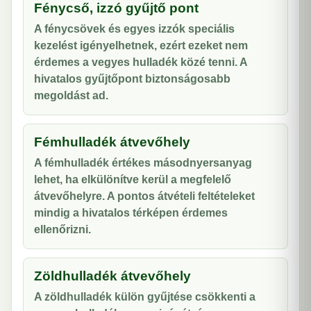
Fénycső, izzó gyűjtő pont
A fénycsövek és egyes izzók speciális
kezelést igényelhetnek, ezért ezeket nem
érdemes a vegyes hulladék közé tenni. A
hivatalos gyűjtőpont biztonságosabb
megoldást ad.
Fémhulladék átvevőhely
A fémhulladék értékes másodnyersanyag
lehet, ha elkülönítve kerül a megfelelő
átvevőhelyre. A pontos átvételi feltételeket
mindig a hivatalos térképen érdemes
ellenőrizni.
Zöldhulladék átvevőhely
A zöldhulladék külön gyűjtése csökkenti a