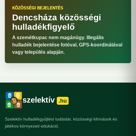
KÖZÖSSÉGI BEJELENTÉS
Dencsháza közösségi
hulladékfigyelő
A szemétkupac nem magánügy. Illegális
hulladék bejelentése fotóval, GPS-koordinátával
vagy település alapján.
szelektív
.hu
Szelektív hulladékgyűjtési tudástár, közösségi kihívások és
játékos környezeti edukáció.