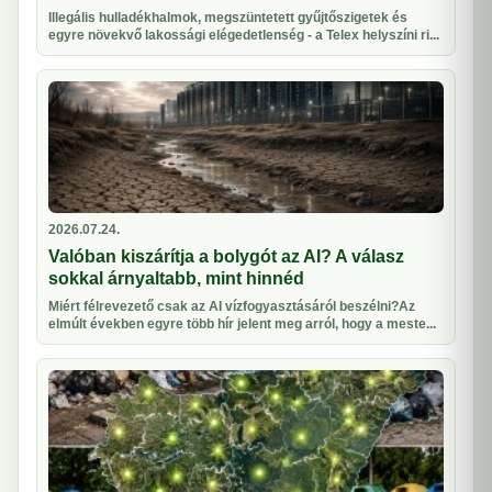
Illegális hulladékhalmok, megszüntetett gyűjtőszigetek és
egyre növekvő lakossági elégedetlenség - a Telex helyszíni ri...
2026.07.24.
Valóban kiszárítja a bolygót az AI? A válasz
sokkal árnyaltabb, mint hinnéd
Miért félrevezető csak az AI vízfogyasztásáról beszélni?Az
elmúlt években egyre több hír jelent meg arról, hogy a meste...