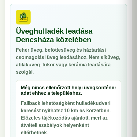
Üveghulladék leadása
Dencsháza közelében
Fehér üveg, befőttesüveg és háztartási
csomagolási üveg leadásához. Nem síküveg,
ablaküveg, tükör vagy kerámia leadására
szolgál.
Még nincs ellenőrzött helyi üvegkonténer
adat ehhez a településhez.
Fallback lehetőségként hulladékudvari
keresést nyithatsz 10 km-es körzetben.
Előzetes tájékozódás ajánlott, mert az
átvételi szabályok helyenként
eltérhetnek.