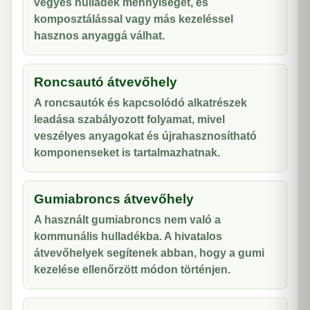
vegyes hulladék mennyiségét, és
komposztálással vagy más kezeléssel
hasznos anyaggá válhat.
Roncsautó átvevőhely
A roncsautók és kapcsolódó alkatrészek
leadása szabályozott folyamat, mivel
veszélyes anyagokat és újrahasznosítható
komponenseket is tartalmazhatnak.
Gumiabroncs átvevőhely
A használt gumiabroncs nem való a
kommunális hulladékba. A hivatalos
átvevőhelyek segítenek abban, hogy a gumi
kezelése ellenőrzött módon történjen.