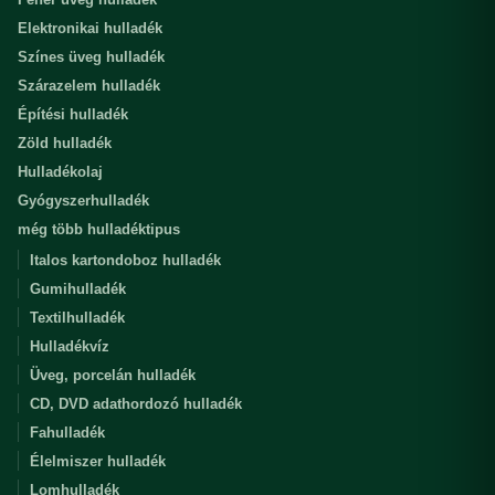
Elektronikai hulladék
Színes üveg hulladék
Szárazelem hulladék
Építési hulladék
Zöld hulladék
Hulladékolaj
Gyógyszerhulladék
még több hulladéktipus
Italos kartondoboz hulladék
Gumihulladék
Textilhulladék
Hulladékvíz
Üveg, porcelán hulladék
CD, DVD adathordozó hulladék
Fahulladék
Élelmiszer hulladék
Lomhulladék