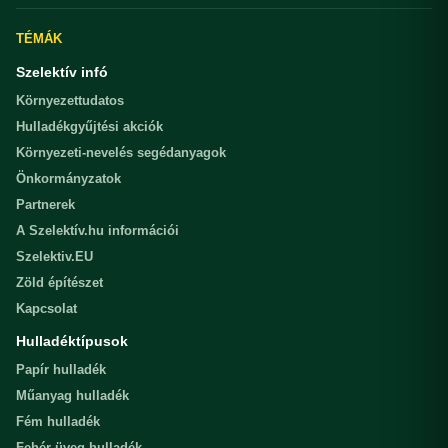
TÉMÁK
Szelektív infó
Környezettudatos
Hulladékgyűjtési akciók
Környezeti-nevelés segédanyagok
Önkormányzatok
Partnerek
A Szelektív.hu információi
Szelektiv.EU
Zöld építészet
Kapcsolat
Hulladéktípusok
Papír hulladék
Műanyag hulladék
Fém hulladék
Fehér üveg hulladék