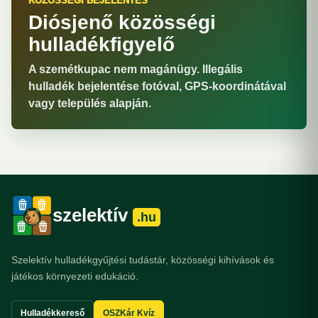
KÖZÖSSÉGI BEJELENTÉS
Diósjenő közösségi
hulladékfigyelő
A szemétkupac nem magánügy. Illegális
hulladék bejelentése fotóval, GPS-koordinátával
vagy település alapján.
szelektív
.hu
Szelektív hulladékgyűjtési tudástár, közösségi kihívások és
játékos környezeti edukáció.
Hulladékkereső
OSZKár Kvíz