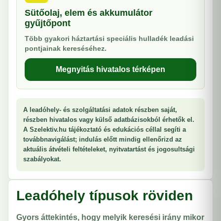
Sütőolaj, elem és akkumulátor
gyűjtőpont
Több gyakori háztartási speciális hulladék leadási
pontjainak kereséséhez.
Megnyitás hivatalos térképen
A leadóhely- és szolgáltatási adatok részben saját,
részben hivatalos vagy külső adatbázisokból érhetők el.
A Szelektiv.hu tájékoztató és edukációs céllal segíti a
továbbnavigálást; indulás előtt mindig ellenőrizd az
aktuális átvételi feltételeket, nyitvatartást és jogosultsági
szabályokat.
Leadóhely típusok röviden
Gyors áttekintés, hogy melyik keresési irány mikor