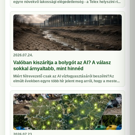
egyre növekvő lakossági elégedetlenség - a Telex helyszíni ri...
2026.07.24.
Valóban kiszárítja a bolygót az AI? A válasz
sokkal árnyaltabb, mint hinnéd
Miért félrevezető csak az AI vízfogyasztásáról beszélni?Az
elmúlt években egyre több hír jelent meg arról, hogy a meste...
2026.07.23.