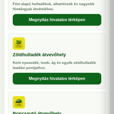
Fém alapú hulladékok, alkatrészek és nagyobb
fémtárgyak átvételéhez.
Megnyitás hivatalos térképen
Zöldhulladék átvevőhely
Kerti nyesedék, lomb, ág és egyéb zöldhulladék
leadási pontjaihoz.
Megnyitás hivatalos térképen
Roncsautó átvevőhely