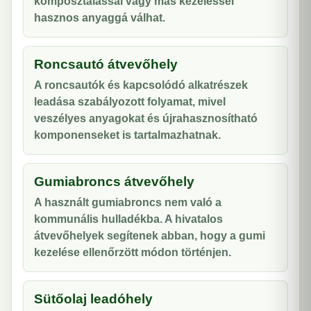
komposztálással vagy más kezeléssel
hasznos anyaggá válhat.
Roncsautó átvevőhely
A roncsautók és kapcsolódó alkatrészek
leadása szabályozott folyamat, mivel
veszélyes anyagokat és újrahasznosítható
komponenseket is tartalmazhatnak.
Gumiabroncs átvevőhely
A használt gumiabroncs nem való a
kommunális hulladékba. A hivatalos
átvevőhelyek segítenek abban, hogy a gumi
kezelése ellenőrzött módon történjen.
Sütőolaj leadóhely