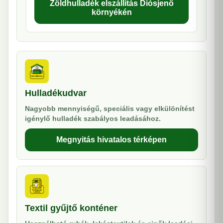
Zöldhulladék elszállítás Diósjenő
környékén
Hulladékudvar
Nagyobb mennyiségű, speciális vagy elkülönítést
igénylő hulladék szabályos leadásához.
Megnyitás hivatalos térképen
Textil gyűjtő konténer