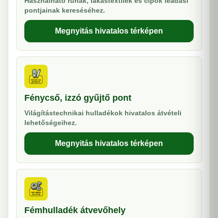
Használható ruhák, lakástextilek és cipők leadási
pontjainak kereséséhez.
Megnyitás hivatalos térképen
Fénycső, izzó gyűjtő pont
Világítástechnikai hulladékok hivatalos átvételi
lehetőségeihez.
Megnyitás hivatalos térképen
Fémhulladék átvevőhely