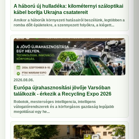
A háború új hulladéka: kilométernyi száloptikai
kábel borítja Ukrajna csatatereit
Amikor a háborúk környezeti hatásairól beszélünk, legtöbben a
romba dőlt épületekre, a szennyezett folyókra, a kiégett...
2026.08.06.
Európa újrahasznosítási jövője Varsóban
találkozik - érkezik a Recycling Expo 2026
Robotok, mesterséges intelligencia, intelligens
válogatórendszerek és a körforgásos gazdaság legújabb
megoldásai egy he...