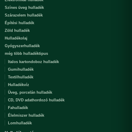
Színes üveg hulladék
Szárazelem hulladék
Építési hulladék
Zöld hulladék
Hulladékolaj
Gyógyszerhulladék
még több hulladéktipus
Italos kartondoboz hulladék
Gumihulladék
Textilhulladék
Hulladékvíz
Üveg, porcelán hulladék
CD, DVD adathordozó hulladék
Fahulladék
Élelmiszer hulladék
Lomhulladék