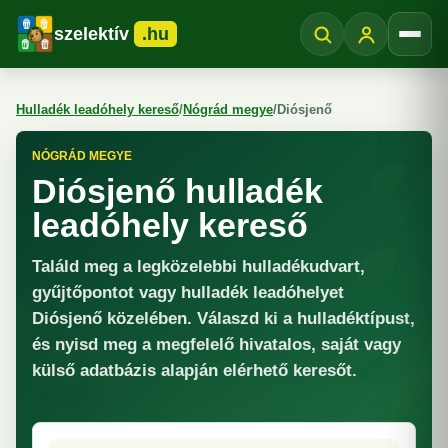
szelektív
.hu
Menü
Hulladék leadóhely kereső
/
Nógrád megye
/
Diósjenő
NÓGRÁD MEGYE
Diósjenő hulladék
leadóhely kereső
Találd meg a legközelebbi hulladékudvart,
gyűjtőpontot vagy hulladék leadóhelyet
Diósjenő közelében. Válaszd ki a hulladéktípust,
és nyisd meg a megfelelő hivatalos, saját vagy
külső adatbázis alapján elérhető keresőt.