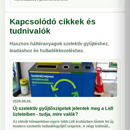
Kapcsolódó cikkek és
tudnivalók
Hasznos háttéranyagok szelektív gyűjtéshez,
leadáshoz és hulladékkezeléshez.
2026.08.06.
Új szelektív gyűjtőszigetek jelentek meg a Lidl
üzleteiben - tudja, mire valók?
Az elmúlt hónapokban egyre több Lidl áruházban tűntek fel új,
modern szelektív hulladékgyűjtő szigetek. A négy különáll...