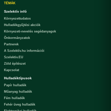
TÉMÁK
Szelektív infó
Környezettudatos
Hulladékgyűjtési akciók
Környezeti-nevelés segédanyagok
Önkormányzatok
Partnerek
A Szelektív.hu információi
Szelektiv.EU
Zöld építészet
Kapcsolat
Hulladéktípusok
Papír hulladék
Műanyag hulladék
Fém hulladék
Fehér üveg hulladék
Elektronikai hulladék