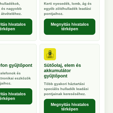
hulladékok,
Kerti nyesedék, lomb, ág és
k és nagyobb
egyéb zöldhulladék leadási
 átvételéhez.
pontjaihoz.
tás hivatalos
Megnyitás hivatalos
térképen
térképen
efon gyűjtőpont
Sütőolaj, elem és
akkumulátor
telefonok és
gyűjtőpont
ktronikai eszközök
jaihoz.
Több gyakori háztartási
speciális hulladék leadási
tás hivatalos
pontjainak kereséséhez.
térképen
Megnyitás hivatalos
térképen