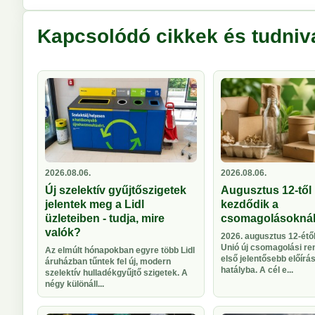
Kapcsolódó cikkek és tudniv
2026.08.06.
2026.08.06.
Új szelektív gyűjtőszigetek
Augusztus 12-től 
jelentek meg a Lidl
kezdődik a
üzleteiben - tudja, mire
csomagolásokná
valók?
2026. augusztus 12-étől
Unió új csomagolási re
Az elmúlt hónapokban egyre több Lidl
első jelentősebb előírá
áruházban tűntek fel új, modern
hatályba. A cél e...
szelektív hulladékgyűjtő szigetek. A
négy különáll...