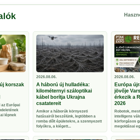
alók
Haszno
2026.08.06.
2026.08.06.
új korszak
A háború új hulladéka:
Európa újr
kilométernyi száloptikai
jövője Vars
l
kábel borítja Ukrajna
érkezik a 
csatatereit
2026
 az Európai
ndeletének
Amikor a háborúk környezeti
Robotok, meste
sai lépnek
hatásairól beszélünk, legtöbben a
intelligens vá
romba dőlt épületekre, a szennyezett
körforgásos g
folyókra, a kiégett...
megoldásai egy