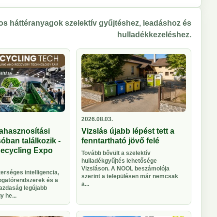
s háttéranyagok szelektív gyűjtéshez, leadáshoz és
hulladékkezeléshez.
2026.08.03.
ahasznosítási
Vizslás újabb lépést tett a
óban találkozik -
fenntartható jövő felé
Recycling Expo
Tovább bővült a szelektív
hulladékgyűjtés lehetősége
Vizsláson. A NOOL beszámolója
rséges intelligencia,
szerint a településen már nemcsak
logatórendszerek és a
a...
azdaság legújabb
 he...