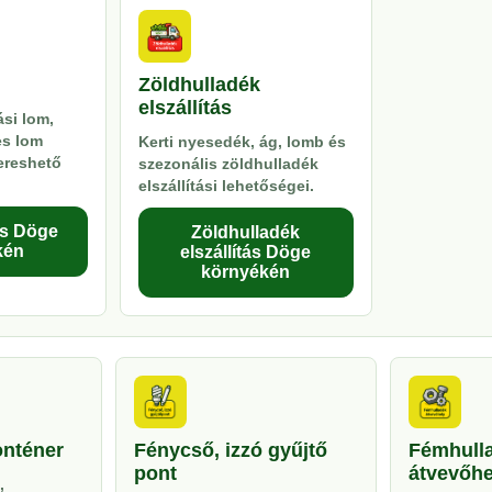
Zöldhulladék
elszállítás
si lom,
es lom
Kerti nyesedék, ág, lomb és
kereshető
szezonális zöldhulladék
elszállítási lehetőségei.
ás Döge
Zöldhulladék
kén
elszállítás Döge
környékén
onténer
Fénycső, izzó gyűjtő
Fémhull
pont
átvevőhe
,