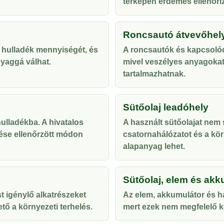
térképen érdemes ellenőriz
Roncsautó átvevőhel
 hulladék mennyiségét, és
A roncsautók és kapcsolód
yaggá válhat.
mivel veszélyes anyagoka
tartalmazhatnak.
Sütőolaj leadóhely
lladékba. A hivatalos
A használt sütőolajat nem s
ése ellenőrzött módon
csatornahálózatot és a kör
alapanyag lehet.
Sütőolaj, elem és akk
t igénylő alkatrészeket
Az elem, akkumulátor és ha
tő a környezeti terhelés.
mert ezek nem megfelelő ke