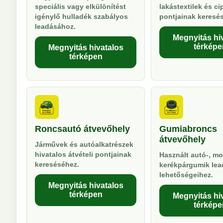
speciális vagy elkülönítést
lakástextilek és ci
igénylő hulladék szabályos
pontjainak keresé
leadásához.
Megnyitás hi
térképe
Megnyitás hivatalos
térképen
Roncsautó átvevőhely
Gumiabroncs
átvevőhely
Járművek és autóalkatrészek
hivatalos átvételi pontjainak
Használt autó-, mo
kereséséhez.
kerékpárgumik lea
lehetőségeihez.
Megnyitás hivatalos
térképen
Megnyitás hi
térképe