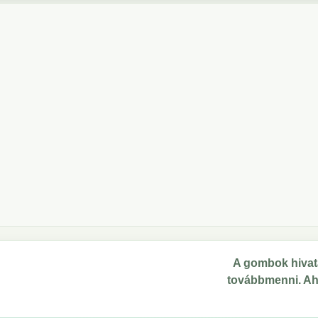
A gombok hivata
továbbmenni. Ahol