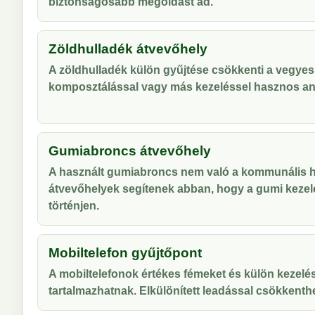
biztonságosabb megoldást ad.
Zöldhulladék átvevőhely
A zöldhulladék külön gyűjtése csökkenti a vegyes
komposztálással vagy más kezeléssel hasznos an
Gumiabroncs átvevőhely
A használt gumiabroncs nem való a kommunális hu
átvevőhelyek segítenek abban, hogy a gumi kezel
történjen.
Mobiltelefon gyűjtőpont
A mobiltelefonok értékes fémeket és külön kezelés
tartalmazhatnak. Elkülönített leadással csökkenthe