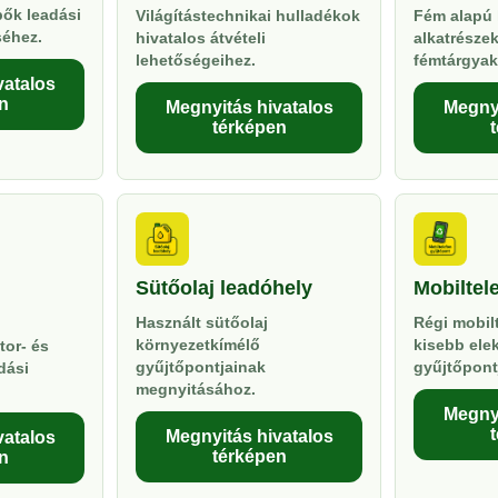
pők leadási
Világítástechnikai hulladékok
Fém alapú 
séhez.
hivatalos átvételi
alkatrésze
lehetőségeihez.
fémtárgyak
vatalos
n
Megnyitás hivatalos
Megnyi
térképen
Sütőolaj leadóhely
Mobiltel
Használt sütőolaj
Régi mobil
környezetkímélő
kisebb ele
tor- és
gyűjtőpontjainak
gyűjtőpont
dási
megnyitásához.
Megnyi
Megnyitás hivatalos
vatalos
térképen
n