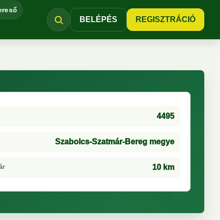
ereső
BELÉPÉS
REGISZTRÁCIÓ
4495
Szabolcs-Szatmár-Bereg megye
ár
10 km