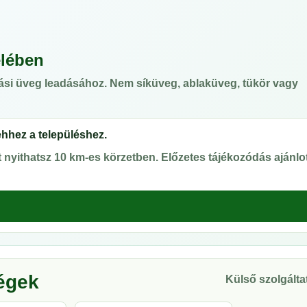
elében
ási üveg leadásához. Nem síküveg, ablaküveg, tükör vagy
ehhez a településhez.
nyithatsz 10 km-es körzetben. Előzetes tájékozódás ajánlot
ségek
Külső szolgáltat