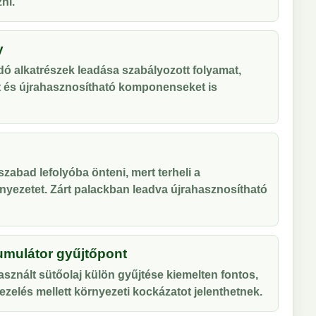
ni.
y
ó alkatrészek leadása szabályozott folyamat,
t és újrahasznosítható komponenseket is
zabad lefolyóba önteni, mert terheli a
nyezetet. Zárt palackban leadva újrahasznosítható
umulátor gyűjtőpont
sznált sütőolaj külön gyűjtése kiemelten fontos,
zelés mellett környezeti kockázatot jelenthetnek.