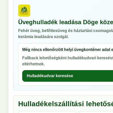
Üveghulladék leadása Döge köz
Fehér üveg, befőttesüveg és háztartási csomagol
kerámia leadására szolgál.
Még nincs ellenőrzött helyi üvegkonténer adat 
Fallback lehetőségként hulladékudvari keresést 
eltérhetnek.
Hulladékudvar keresése
Hulladékelszállítási lehető