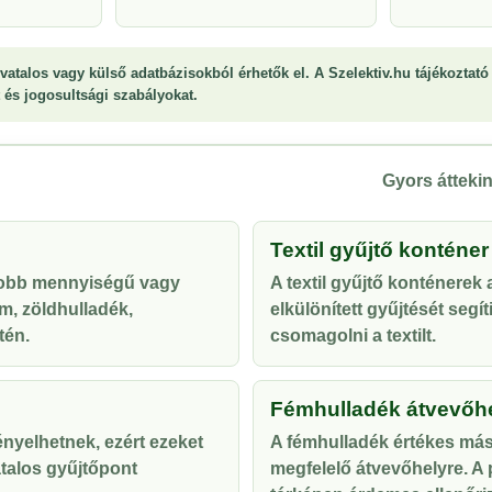
vatalos vagy külső adatbázisokból érhetők el. A Szelektiv.hu tájékoztató 
st és jogosultsági szabályokat.
Gyors áttekin
Textil gyűjtő konténer
yobb mennyiségű vagy
A textil gyűjtő konténerek
m, zöldhulladék,
elkülönített gyűjtését segí
tén.
csomagolni a textilt.
Fémhulladék átvevőh
ényelhetnek, ezért ezeket
A fémhulladék értékes más
talos gyűjtőpont
megfelelő átvevőhelyre. A p