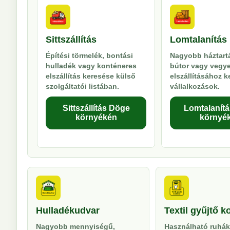
Sittszállítás
Lomtalanítás
Építési törmelék, bontási
Nagyobb háztartá
hulladék vagy konténeres
bútor vagy vegy
elszállítás keresése külső
elszállításához 
szolgáltatói listában.
vállalkozások.
Sittszállítás Döge
Lomtalanít
környékén
környé
Hulladékudvar
Textil gyűjtő k
Nagyobb mennyiségű,
Használható ruhák