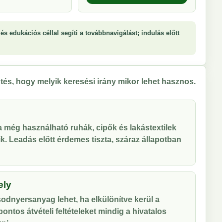
és edukációs céllal segíti a továbbnavigálást; indulás előtt
tés, hogy melyik keresési irány mikor lehet hasznos.
 a még használható ruhák, cipők és lakástextilek
tik. Leadás előtt érdemes tiszta, száraz állapotban
ely
odnyersanyag lehet, ha elkülönítve kerül a
ontos átvételi feltételeket mindig a hivatalos