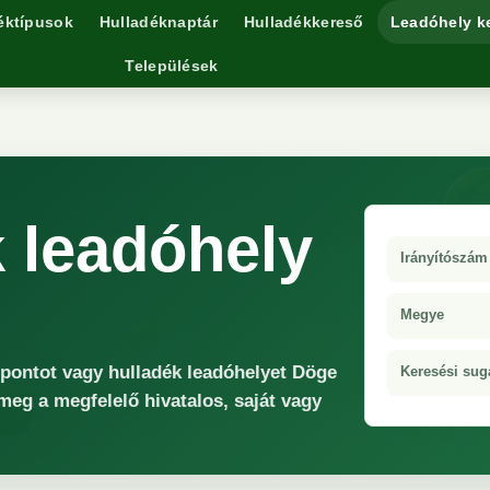
éktípusok
Hulladéknaptár
Hulladékkereső
Leadóhely k
Települések
 leadóhely
Irányítószám
Megye
őpontot vagy hulladék leadóhelyet Döge
Keresési sug
 meg a megfelelő hivatalos, saját vagy