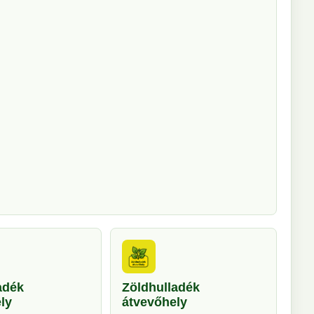
adék
Zöldhulladék
ly
átvevőhely