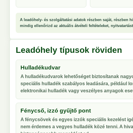
A leadóhely- és szolgáltatási adatok részben saját, részben hi
mindig ellenőrizd az aktuális átvételi feltételeket, nyitvatartá
Leadóhely típusok röviden
Hulladékudvar
A hulladékudvarok lehetőséget biztosítanak nag
speciális hulladék szabályos leadására, például lo
elektronikai hulladék vagy veszélyes anyagok ese
Fénycső, izzó gyűjtő pont
A fénycsövek és egyes izzók speciális kezelést ig
nem érdemes a vegyes hulladék közé tenni. A hiva