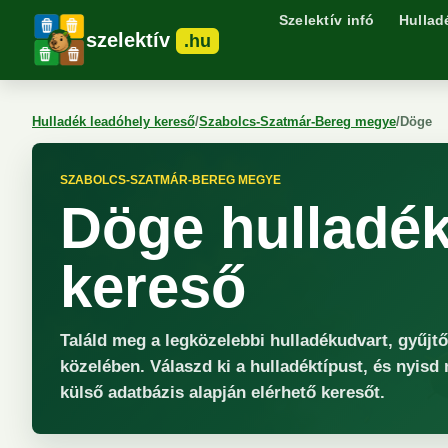
Szelektív infó
Hullad
szelektív
.hu
Hulladék leadóhely kereső
/
Szabolcs-Szatmár-Bereg megye
/
Döge
SZABOLCS-SZATMÁR-BEREG MEGYE
Döge hulladék
kereső
Találd meg a legközelebbi hulladékudvart, gyűjt
közelében. Válaszd ki a hulladéktípust, és nyisd
külső adatbázis alapján elérhető keresőt.