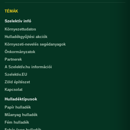
TÉMÁK
Szelektív infó
Környezettudatos
Hulladékgyűjtési akciók
Környezeti-nevelés segédanyagok
Önkormányzatok
Partnerek
A Szelektív.hu információi
Szelektiv.EU
Zöld építészet
Kapcsolat
Hulladéktípusok
Papír hulladék
Műanyag hulladék
Fém hulladék
Fehér üveg hulladék