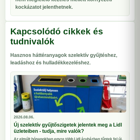
kockázatot jelenthetnek.
Kapcsolódó cikkek és
tudnivalók
Hasznos háttéranyagok szelektív gyűjtéshez,
leadáshoz és hulladékkezeléshez.
2026.08.06.
Új szelektív gyűjtőszigetek jelentek meg a Lidl
üzleteiben - tudja, mire valók?
Az elmúlt hónapokban egyre több Lidl áruházban tűntek fel új,