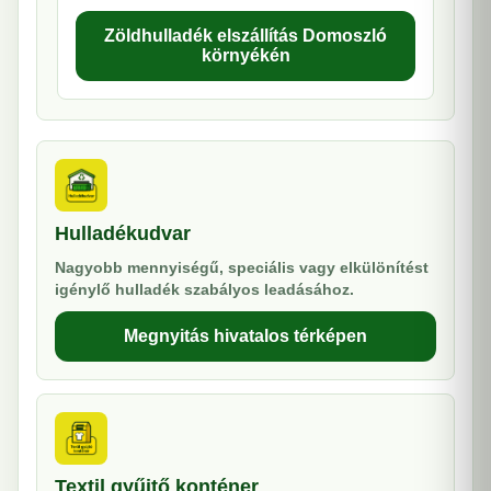
Zöldhulladék elszállítás Domoszló
környékén
Hulladékudvar
Nagyobb mennyiségű, speciális vagy elkülönítést
igénylő hulladék szabályos leadásához.
Megnyitás hivatalos térképen
Textil gyűjtő konténer