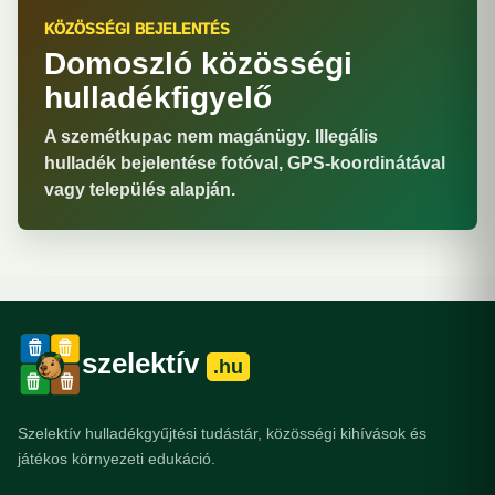
KÖZÖSSÉGI BEJELENTÉS
Domoszló közösségi
hulladékfigyelő
A szemétkupac nem magánügy. Illegális
hulladék bejelentése fotóval, GPS-koordinátával
vagy település alapján.
szelektív
.hu
Szelektív hulladékgyűjtési tudástár, közösségi kihívások és
játékos környezeti edukáció.