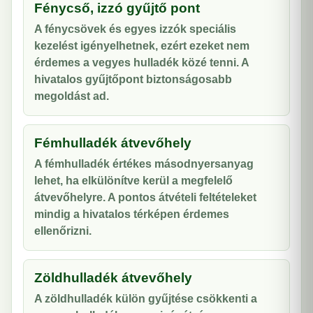
Fénycső, izzó gyűjtő pont
A fénycsövek és egyes izzók speciális
kezelést igényelhetnek, ezért ezeket nem
érdemes a vegyes hulladék közé tenni. A
hivatalos gyűjtőpont biztonságosabb
megoldást ad.
Fémhulladék átvevőhely
A fémhulladék értékes másodnyersanyag
lehet, ha elkülönítve kerül a megfelelő
átvevőhelyre. A pontos átvételi feltételeket
mindig a hivatalos térképen érdemes
ellenőrizni.
Zöldhulladék átvevőhely
A zöldhulladék külön gyűjtése csökkenti a