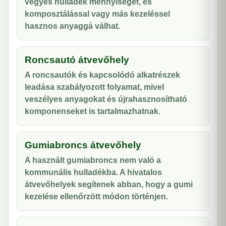
vegyes hulladék mennyiségét, és
komposztálással vagy más kezeléssel
hasznos anyaggá válhat.
Roncsautó átvevőhely
A roncsautók és kapcsolódó alkatrészek
leadása szabályozott folyamat, mivel
veszélyes anyagokat és újrahasznosítható
komponenseket is tartalmazhatnak.
Gumiabroncs átvevőhely
A használt gumiabroncs nem való a
kommunális hulladékba. A hivatalos
átvevőhelyek segítenek abban, hogy a gumi
kezelése ellenőrzött módon történjen.