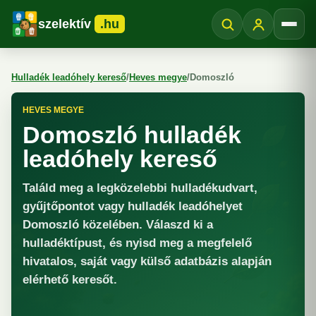
szelektív
.hu
Menü
Hulladék leadóhely kereső
/
Heves megye
/
Domoszló
HEVES MEGYE
Domoszló hulladék
leadóhely kereső
Találd meg a legközelebbi hulladékudvart,
gyűjtőpontot vagy hulladék leadóhelyet
Domoszló közelében. Válaszd ki a
hulladéktípust, és nyisd meg a megfelelő
hivatalos, saját vagy külső adatbázis alapján
elérhető keresőt.