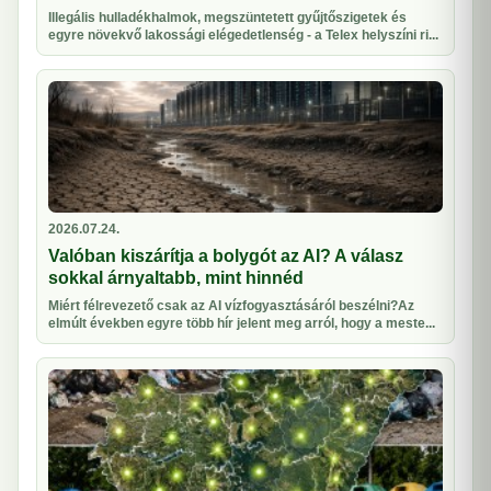
Illegális hulladékhalmok, megszüntetett gyűjtőszigetek és
egyre növekvő lakossági elégedetlenség - a Telex helyszíni ri...
2026.07.24.
Valóban kiszárítja a bolygót az AI? A válasz
sokkal árnyaltabb, mint hinnéd
Miért félrevezető csak az AI vízfogyasztásáról beszélni?Az
elmúlt években egyre több hír jelent meg arról, hogy a meste...