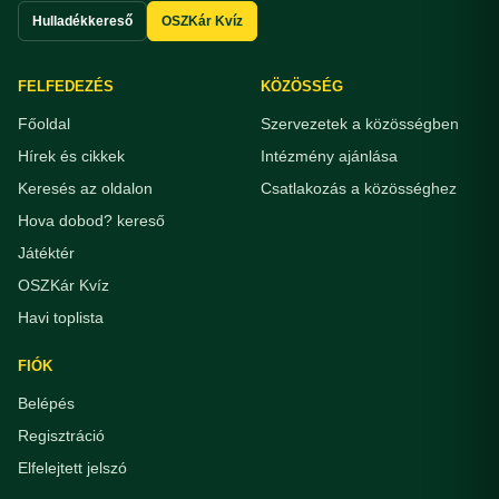
Hulladékkereső
OSZKár Kvíz
FELFEDEZÉS
KÖZÖSSÉG
Főoldal
Szervezetek a közösségben
Hírek és cikkek
Intézmény ajánlása
Keresés az oldalon
Csatlakozás a közösséghez
Hova dobod? kereső
Játéktér
OSZKár Kvíz
Havi toplista
FIÓK
Belépés
Regisztráció
Elfelejtett jelszó