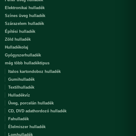
Elektronikai hulladék
Színes üveg hulladék
Szárazelem hulladék
Építési hulladék
Zöld hulladék
Hulladékolaj
Gyógyszerhulladék
még több hulladéktipus
Italos kartondoboz hulladék
Gumihulladék
Textilhulladék
Hulladékvíz
Üveg, porcelán hulladék
CD, DVD adathordozó hulladék
Fahulladék
Élelmiszer hulladék
Lomhulladék