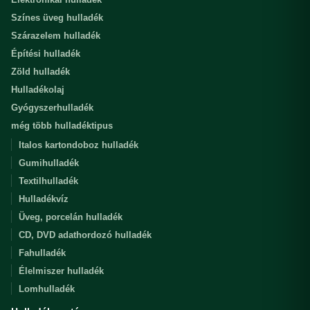
Színes üveg hulladék
Szárazelem hulladék
Építési hulladék
Zöld hulladék
Hulladékolaj
Gyógyszerhulladék
még több hulladéktipus
Italos kartondoboz hulladék
Gumihulladék
Textilhulladék
Hulladékvíz
Üveg, porcelán hulladék
CD, DVD adathordozó hulladék
Fahulladék
Élelmiszer hulladék
Lomhulladék