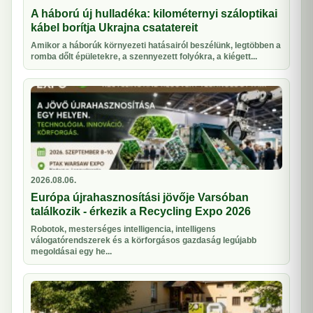
A háború új hulladéka: kilométernyi száloptikai
kábel borítja Ukrajna csatatereit
Amikor a háborúk környezeti hatásairól beszélünk, legtöbben a
romba dőlt épületekre, a szennyezett folyókra, a kiégett...
2026.08.06.
Európa újrahasznosítási jövője Varsóban
találkozik - érkezik a Recycling Expo 2026
Robotok, mesterséges intelligencia, intelligens
válogatórendszerek és a körforgásos gazdaság legújabb
megoldásai egy he...