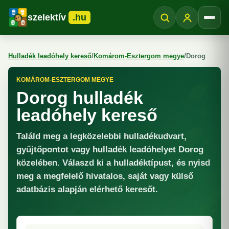
szelektív
.hu
Menü
Hulladék leadóhely kereső
/
Komárom-Esztergom megye
/
Dorog
KOMÁROM-ESZTERGOM MEGYE
Dorog hulladék
leadóhely kereső
Találd meg a legközelebbi hulladékudvart,
gyűjtőpontot vagy hulladék leadóhelyet Dorog
közelében. Válaszd ki a hulladéktípust, és nyisd
meg a megfelelő hivatalos, saját vagy külső
adatbázis alapján elérhető keresőt.