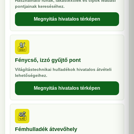
Használható ruhák, lakástextilek és cipők leadási
pontjainak kereséséhez.
Megnyitás hivatalos térképen
Fénycső, izzó gyűjtő pont
Világítástechnikai hulladékok hivatalos átvételi
lehetőségeihez.
Megnyitás hivatalos térképen
Fémhulladék átvevőhely