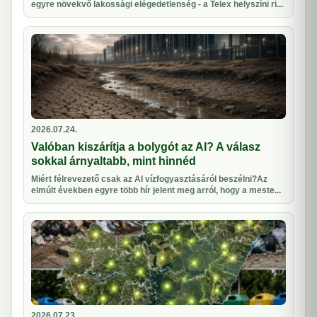
egyre növekvő lakossági elégedetlenség - a Telex helyszíni ri...
2026.07.24.
Valóban kiszárítja a bolygót az AI? A válasz
sokkal árnyaltabb, mint hinnéd
Miért félrevezető csak az AI vízfogyasztásáról beszélni?Az
elmúlt években egyre több hír jelent meg arról, hogy a meste...
2026.07.23.