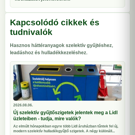
Kapcsolódó cikkek és
tudnivalók
Hasznos háttéranyagok szelektív gyűjtéshez,
leadáshoz és hulladékkezeléshez.
2026.08.06.
Új szelektív gyűjtőszigetek jelentek meg a Lidl
üzleteiben - tudja, mire valók?
Az elmúlt hónapokban egyre több Lidl áruházban tűntek fel új,
modern szelektív hulladékgyűjtő szigetek. A négy különáll...