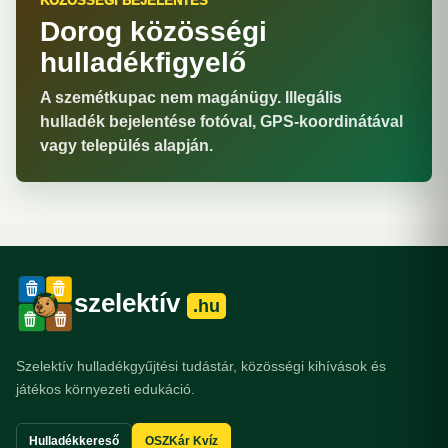
KÖZÖSSÉGI BEJELENTÉS
Dorog közösségi
hulladékfigyelő
A szemétkupac nem magánügy. Illegális
hulladék bejelentése fotóval, GPS-koordinátával
vagy település alapján.
szelektív
.hu
Szelektív hulladékgyűjtési tudástár, közösségi kihívások és
játékos környezeti edukáció.
Hulladékkereső
OSZKár Kvíz