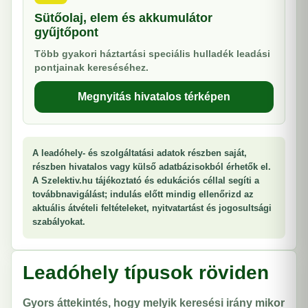
Sütőolaj, elem és akkumulátor
gyűjtőpont
Több gyakori háztartási speciális hulladék leadási
pontjainak kereséséhez.
Megnyitás hivatalos térképen
A leadóhely- és szolgáltatási adatok részben saját,
részben hivatalos vagy külső adatbázisokból érhetők el.
A Szelektiv.hu tájékoztató és edukációs céllal segíti a
továbbnavigálást; indulás előtt mindig ellenőrizd az
aktuális átvételi feltételeket, nyitvatartást és jogosultsági
szabályokat.
Leadóhely típusok röviden
Gyors áttekintés, hogy melyik keresési irány mikor