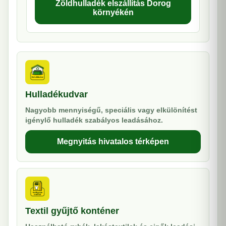
Zöldhulladék elszállítás Dorog
környékén
Hulladékudvar
Nagyobb mennyiségű, speciális vagy elkülönítést
igénylő hulladék szabályos leadásához.
Megnyitás hivatalos térképen
Textil gyűjtő konténer