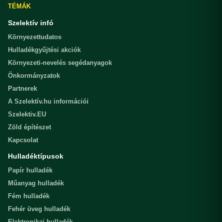
TÉMÁK
Szelektív infó
Környezettudatos
Hulladékgyűjtési akciók
Környezeti-nevelés segédanyagok
Önkormányzatok
Partnerek
A Szelektív.hu információi
Szelektiv.EU
Zöld építészet
Kapcsolat
Hulladéktípusok
Papír hulladék
Műanyag hulladék
Fém hulladék
Fehér üveg hulladék
Elektronikai hulladék