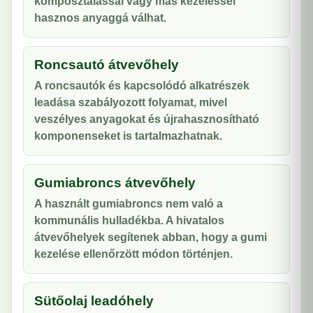
komposztálással vagy más kezeléssel
hasznos anyaggá válhat.
Roncsautó átvevőhely
A roncsautók és kapcsolódó alkatrészek
leadása szabályozott folyamat, mivel
veszélyes anyagokat és újrahasznosítható
komponenseket is tartalmazhatnak.
Gumiabroncs átvevőhely
A használt gumiabroncs nem való a
kommunális hulladékba. A hivatalos
átvevőhelyek segítenek abban, hogy a gumi
kezelése ellenőrzött módon történjen.
Sütőolaj leadóhely