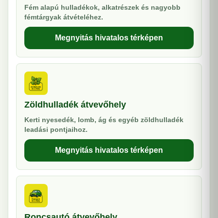
Fém alapú hulladékok, alkatrészek és nagyobb
fémtárgyak átvételéhez.
Megnyitás hivatalos térképen
Zöldhulladék átvevőhely
Kerti nyesedék, lomb, ág és egyéb zöldhulladék
leadási pontjaihoz.
Megnyitás hivatalos térképen
Roncsautó átvevőhely