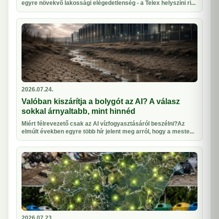
egyre növekvő lakossági elégedetlenség - a Telex helyszíni ri...
2026.07.24.
Valóban kiszárítja a bolygót az AI? A válasz
sokkal árnyaltabb, mint hinnéd
Miért félrevezető csak az AI vízfogyasztásáról beszélni?Az
elmúlt években egyre több hír jelent meg arról, hogy a meste...
2026.07.23.