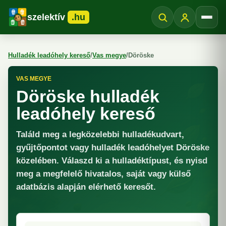
szelektív
.hu
Menü
Hulladék leadóhely kereső
/
Vas megye
/
Döröske
VAS MEGYE
Döröske hulladék
leadóhely kereső
Találd meg a legközelebbi hulladékudvart,
gyűjtőpontot vagy hulladék leadóhelyet Döröske
közelében. Válaszd ki a hulladéktípust, és nyisd
meg a megfelelő hivatalos, saját vagy külső
adatbázis alapján elérhető keresőt.