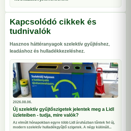
Kapcsolódó cikkek és
tudnivalók
Hasznos háttéranyagok szelektív gyűjtéshez,
leadáshoz és hulladékkezeléshez.
2026.08.06.
Új szelektív gyűjtőszigetek jelentek meg a Lidl
üzleteiben - tudja, mire valók?
Az elmúlt hónapokban egyre több Lidl áruházban tűntek fel új,
modern szelektív hulladékgyűjtő szigetek. A négy különáll...