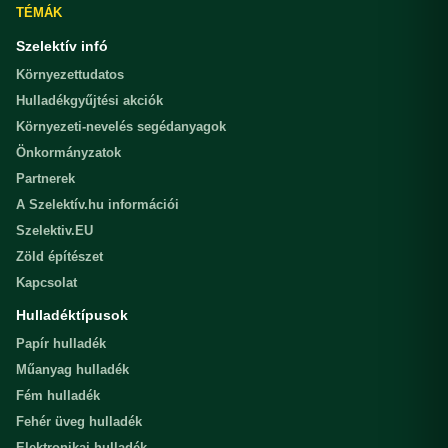
TÉMÁK
Szelektív infó
Környezettudatos
Hulladékgyűjtési akciók
Környezeti-nevelés segédanyagok
Önkormányzatok
Partnerek
A Szelektív.hu információi
Szelektiv.EU
Zöld építészet
Kapcsolat
Hulladéktípusok
Papír hulladék
Műanyag hulladék
Fém hulladék
Fehér üveg hulladék
Elektronikai hulladék