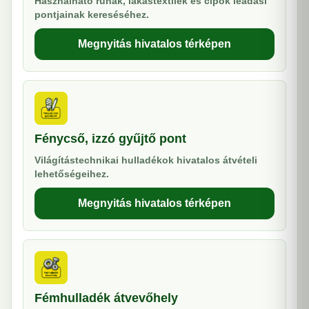
Használható ruhák, lakástextilek és cipők leadási
pontjainak kereséséhez.
Megnyitás hivatalos térképen
Fénycső, izzó gyűjtő pont
Világítástechnikai hulladékok hivatalos átvételi
lehetőségeihez.
Megnyitás hivatalos térképen
Fémhulladék átvevőhely