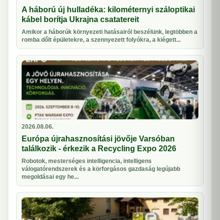
A háború új hulladéka: kilométernyi száloptikai
kábel borítja Ukrajna csatatereit
Amikor a háborúk környezeti hatásairól beszélünk, legtöbben a
romba dőlt épületekre, a szennyezett folyókra, a kiégett...
2026.08.06.
Európa újrahasznosítási jövője Varsóban
találkozik - érkezik a Recycling Expo 2026
Robotok, mesterséges intelligencia, intelligens
válogatórendszerek és a körforgásos gazdaság legújabb
megoldásai egy he...