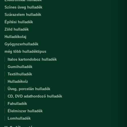
Színes üveg hulladék
Szárazelem hulladék
Építési hulladék
Zöld hulladék
Hulladékolaj
Gyógyszerhulladék
még több hulladéktipus
Italos kartondoboz hulladék
Gumihulladék
Textilhulladék
Hulladékvíz
Üveg, porcelán hulladék
CD, DVD adathordozó hulladék
Fahulladék
Élelmiszer hulladék
Lomhulladék