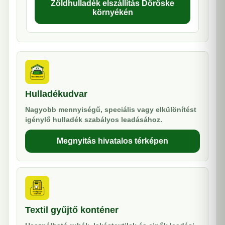
Zöldhulladék elszállítás Döröske
környékén
Hulladékudvar
Nagyobb mennyiségű, speciális vagy elkülönítést
igénylő hulladék szabályos leadásához.
Megnyitás hivatalos térképen
Textil gyűjtő konténer