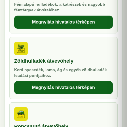
Fém alapú hulladékok, alkatrészek és nagyobb
fémtárgyak átvételéhez.
Megnyitás hivatalos térképen
Zöldhulladék átvevőhely
Kerti nyesedék, lomb, ág és egyéb zöldhulladék
leadási pontjaihoz.
Megnyitás hivatalos térképen
Roncsautó átvevőhely