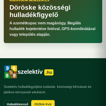
KÖZÖSSÉGI BEJELENTÉS
Döröske közösségi
hulladékfigyelő
A szemétkupac nem magánügy. Illegális
hulladék bejelentése fotóval, GPS-koordinátával
vagy település alapján.
szelektív
.hu
Szelektív hulladékgyűjtési tudástár, közösségi kihívások és
játékos környezeti edukáció.
Hulladékkereső
OSZKár Kvíz