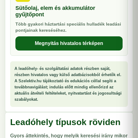
Sütőolaj, elem és akkumulátor
gyűjtőpont
Több gyakori háztartási speciális hulladék leadási
pontjainak kereséséhez.
Megnyitás hivatalos térképen
A leadóhely- és szolgáltatási adatok részben saját,
részben hivatalos vagy külső adatbázisokból érhetők el.
A Szelektiv.hu tájékoztató és edukációs céllal segíti a
továbbnavigálást; indulás előtt mindig ellenőrizd az
aktuális átvételi feltételeket, nyitvatartást és jogosultsági
szabályokat.
Leadóhely típusok röviden
Gyors áttekintés, hogy melyik keresési irány mikor