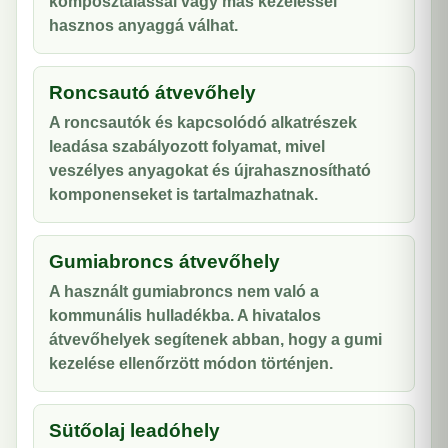
komposztálással vagy más kezeléssel
hasznos anyaggá válhat.
Roncsautó átvevőhely
A roncsautók és kapcsolódó alkatrészek
leadása szabályozott folyamat, mivel
veszélyes anyagokat és újrahasznosítható
komponenseket is tartalmazhatnak.
Gumiabroncs átvevőhely
A használt gumiabroncs nem való a
kommunális hulladékba. A hivatalos
átvevőhelyek segítenek abban, hogy a gumi
kezelése ellenőrzött módon történjen.
Sütőolaj leadóhely