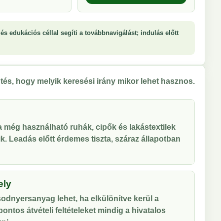
és edukációs céllal segíti a továbbnavigálást; indulás előtt
tés, hogy melyik keresési irány mikor lehet hasznos.
 a még használható ruhák, cipők és lakástextilek
tik. Leadás előtt érdemes tiszta, száraz állapotban
ely
odnyersanyag lehet, ha elkülönítve kerül a
ontos átvételi feltételeket mindig a hivatalos