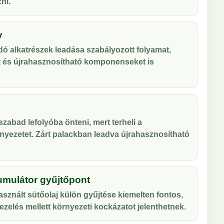
ni.
y
ó alkatrészek leadása szabályozott folyamat,
t és újrahasznosítható komponenseket is
zabad lefolyóba önteni, mert terheli a
nyezetet. Zárt palackban leadva újrahasznosítható
umulátor gyűjtőpont
sznált sütőolaj külön gyűjtése kiemelten fontos,
zelés mellett környezeti kockázatot jelenthetnek.