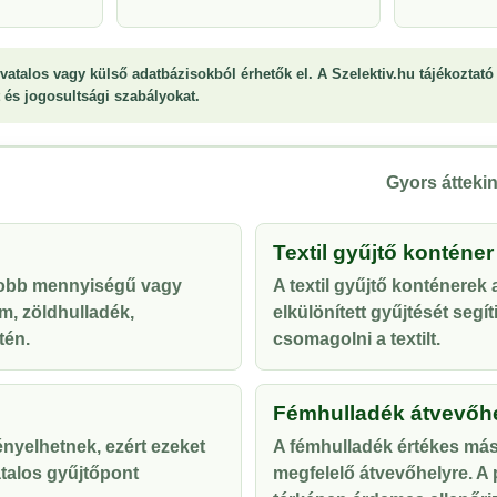
vatalos vagy külső adatbázisokból érhetők el. A Szelektiv.hu tájékoztató 
st és jogosultsági szabályokat.
Gyors áttekin
Textil gyűjtő konténer
yobb mennyiségű vagy
A textil gyűjtő konténerek
m, zöldhulladék,
elkülönített gyűjtését segí
tén.
csomagolni a textilt.
Fémhulladék átvevőh
ényelhetnek, ezért ezeket
A fémhulladék értékes más
talos gyűjtőpont
megfelelő átvevőhelyre. A p