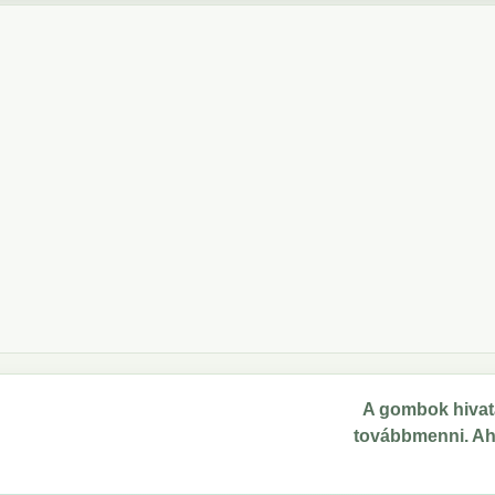
A gombok hivata
továbbmenni. Ahol