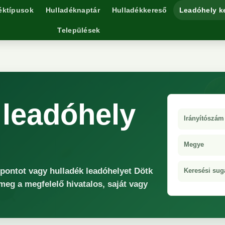
éktípusok
Hulladéknaptár
Hulladékkereső
Leadóhely k
Települések
 leadóhely
Irányítószám
Megye
őpontot vagy hulladék leadóhelyet Dötk
Keresési sug
 meg a megfelelő hivatalos, saját vagy