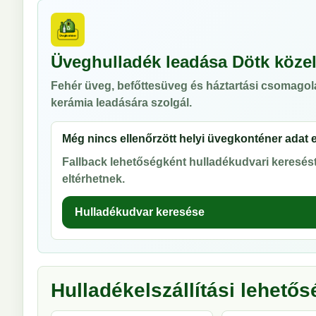
Üveghulladék leadása Dötk köze
Fehér üveg, befőttesüveg és háztartási csomagol
kerámia leadására szolgál.
Még nincs ellenőrzött helyi üvegkonténer adat 
Fallback lehetőségként hulladékudvari keresést 
eltérhetnek.
Hulladékudvar keresése
Hulladékelszállítási lehető