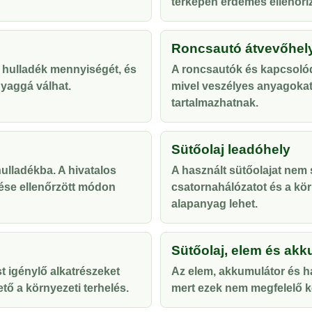
térképen érdemes ellenőriz
Roncsautó átvevőhel
 hulladék mennyiségét, és
A roncsautók és kapcsolód
yaggá válhat.
mivel veszélyes anyagoka
tartalmazhatnak.
Sütőolaj leadóhely
lladékba. A hivatalos
A használt sütőolajat nem s
ése ellenőrzött módon
csatornahálózatot és a kör
alapanyag lehet.
Sütőolaj, elem és akk
t igénylő alkatrészeket
Az elem, akkumulátor és ha
tő a környezeti terhelés.
mert ezek nem megfelelő ke