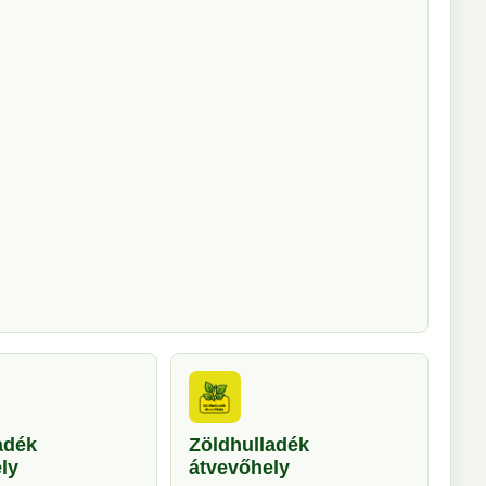
adék
Zöldhulladék
ly
átvevőhely