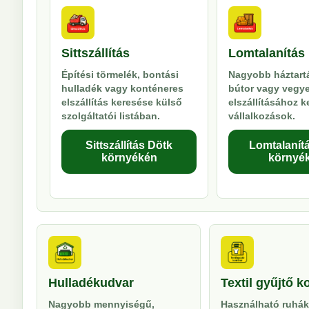
Sittszállítás
Lomtalanítás
Építési törmelék, bontási
Nagyobb háztartá
hulladék vagy konténeres
bútor vagy vegy
elszállítás keresése külső
elszállításához 
szolgáltatói listában.
vállalkozások.
Sittszállítás Dötk
Lomtalanít
környékén
környé
Hulladékudvar
Textil gyűjtő k
Nagyobb mennyiségű,
Használható ruhák