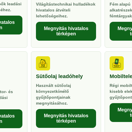
pők leadási
Világítástechnikai hulladékok
Fém alapú 
séhez.
hivatalos átvételi
alkatrésze
lehetőségeihez.
fémtárgyak
vatalos
n
Megnyitás hivatalos
Megnyi
térképen
Sütőolaj leadóhely
Mobiltel
Használt sütőolaj
Régi mobil
környezetkímélő
kisebb ele
tor- és
gyűjtőpontjainak
gyűjtőpont
dási
megnyitásához.
Megnyi
Megnyitás hivatalos
vatalos
térképen
n