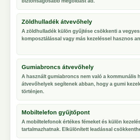
biztonságosabb megoldást ad.
Zöldhulladék átvevőhely
A zöldhulladék külön gyűjtése csökkenti a vegyes
komposztálással vagy más kezeléssel hasznos an
Gumiabroncs átvevőhely
A használt gumiabroncs nem való a kommunális hu
átvevőhelyek segítenek abban, hogy a gumi kezel
történjen.
Mobiltelefon gyűjtőpont
A mobiltelefonok értékes fémeket és külön kezelés
tartalmazhatnak. Elkülönített leadással csökkenthe