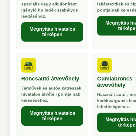
speciális vagy elkülönítést
lakástextilek és ci
igénylő hulladék szabályos
pontjainak keresé
leadásához.
Megnyitás hi
térképe
Megnyitás hivatalos
térképen
Roncsautó átvevőhely
Gumiabroncs
átvevőhely
Járművek és autóalkatrészek
hivatalos átvételi pontjainak
Használt autó-, mo
kereséséhez.
kerékpárgumik lea
lehetőségeihez.
Megnyitás hivatalos
térképen
Megnyitás hi
térképe