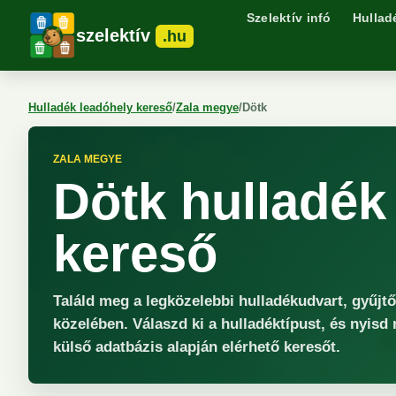
Szelektív infó
Hullad
szelektív
.hu
Hulladék leadóhely kereső
/
Zala megye
/
Dötk
ZALA MEGYE
Dötk hulladék
kereső
Találd meg a legközelebbi hulladékudvart, gyűjt
közelében. Válaszd ki a hulladéktípust, és nyisd
külső adatbázis alapján elérhető keresőt.