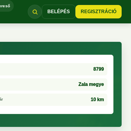
ereső
BELÉPÉS
REGISZTRÁCIÓ
8799
Zala megye
ár
10 km