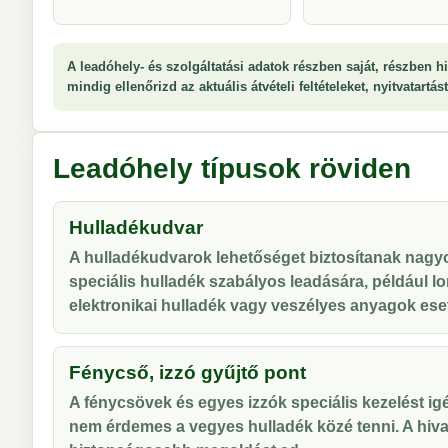
A leadóhely- és szolgáltatási adatok részben saját, részben hi
mindig ellenőrizd az aktuális átvételi feltételeket, nyitvatartá
Leadóhely típusok röviden
Hulladékudvar
A hulladékudvarok lehetőséget biztosítanak nag
speciális hulladék szabályos leadására, például lo
elektronikai hulladék vagy veszélyes anyagok ese
Fénycső, izzó gyűjtő pont
A fénycsövek és egyes izzók speciális kezelést ig
nem érdemes a vegyes hulladék közé tenni. A hiva