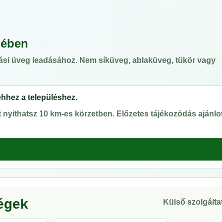
lében
ási üveg leadásához. Nem síküveg, ablaküveg, tükör vagy
ehhez a településhez.
nyithatsz 10 km-es körzetben. Előzetes tájékozódás ajánlot
ségek
Külső szolgáltat