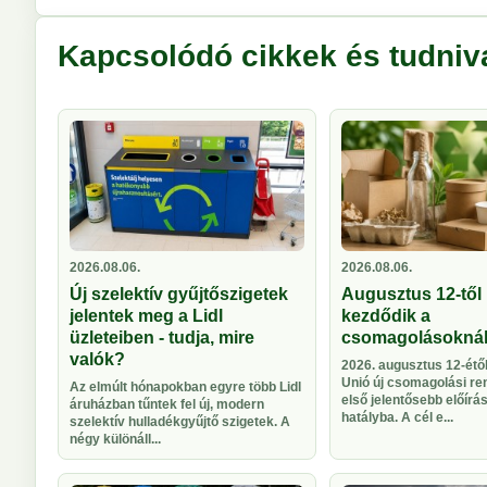
Kapcsolódó cikkek és tudniv
2026.08.06.
2026.08.06.
Új szelektív gyűjtőszigetek
Augusztus 12-től 
jelentek meg a Lidl
kezdődik a
üzleteiben - tudja, mire
csomagolásokná
valók?
2026. augusztus 12-étől
Unió új csomagolási re
Az elmúlt hónapokban egyre több Lidl
első jelentősebb előírá
áruházban tűntek fel új, modern
hatályba. A cél e...
szelektív hulladékgyűjtő szigetek. A
négy különáll...