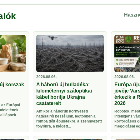
alók
Haszno
2026.08.06.
2026.08.06.
új korszak
A háború új hulladéka:
Európa újr
kilométernyi száloptikai
jövője Vars
l
kábel borítja Ukrajna
érkezik a 
csatatereit
2026
 az Európai
ndeletének
Amikor a háborúk környezeti
Robotok, meste
sai lépnek
hatásairól beszélünk, legtöbben a
intelligens vá
romba dőlt épületekre, a szennyezett
körforgásos g
folyókra, a kiégett...
megoldásai egy