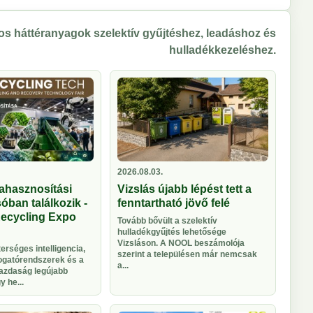
s háttéranyagok szelektív gyűjtéshez, leadáshoz és
hulladékkezeléshez.
2026.08.03.
ahasznosítási
Vizslás újabb lépést tett a
óban találkozik -
fenntartható jövő felé
Recycling Expo
Tovább bővült a szelektív
hulladékgyűjtés lehetősége
Vizsláson. A NOOL beszámolója
rséges intelligencia,
szerint a településen már nemcsak
logatórendszerek és a
a...
azdaság legújabb
 he...