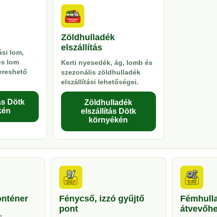
Zöldhulladék
elszállítás
si lom,
es lom
Kerti nyesedék, ág, lomb és
kereshető
szezonális zöldhulladék
elszállítási lehetőségei.
ás Dötk
Zöldhulladék
kén
elszállítás Dötk
környékén
onténer
Fénycső, izzó gyűjtő
Fémhull
pont
átvevőhe
,