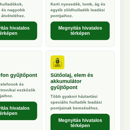
hulladékok,
Kerti nyesedék, lomb, ág és
k és nagyobb
egyéb zöldhulladék leadási
 átvételéhez.
pontjaihoz.
tás hivatalos
Megnyitás hivatalos
térképen
térképen
efon gyűjtőpont
Sütőolaj, elem és
akkumulátor
telefonok és
gyűjtőpont
ktronikai eszközök
jaihoz.
Több gyakori háztartási
speciális hulladék leadási
tás hivatalos
pontjainak kereséséhez.
térképen
Megnyitás hivatalos
térképen