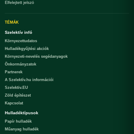
Elfelejtett jelszó
TÉMÁK
Szelektív infó
Környezettudatos
Hulladékgyűjtési akciók
Környezeti-nevelés segédanyagok
Önkormányzatok
Partnerek
A Szelektív.hu információi
Szelektiv.EU
Zöld építészet
Kapcsolat
Hulladéktípusok
Papír hulladék
Műanyag hulladék