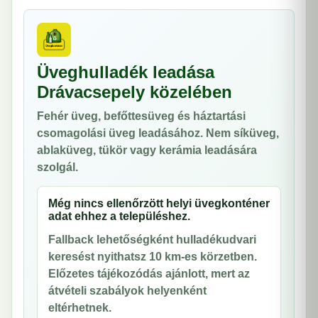
Üveghulladék leadása
Drávacsepely közelében
Fehér üveg, befőttesüveg és háztartási
csomagolási üveg leadásához. Nem síküveg,
ablaküveg, tükör vagy kerámia leadására
szolgál.
Még nincs ellenőrzött helyi üvegkonténer
adat ehhez a településhez.
Fallback lehetőségként hulladékudvari
keresést nyithatsz 10 km-es körzetben.
Előzetes tájékozódás ajánlott, mert az
átvételi szabályok helyenként
eltérhetnek.