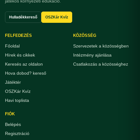
játékos környezeti edukáció.
Hulladékkereső
OSZKár Kvíz
FELFEDEZÉS
KÖZÖSSÉG
Főoldal
Szervezetek a közösségben
Hírek és cikkek
Intézmény ajánlása
Keresés az oldalon
Csatlakozás a közösséghez
Hova dobod? kereső
Játéktér
OSZKár Kvíz
Havi toplista
FIÓK
Belépés
Regisztráció