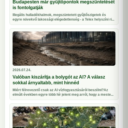
Budapesten már gyűjtőpontok megszüntetését
is fontolgatják
Illegális hulladékhalmok, megszüntetett gyűjtőszigetek és
egyre növekvő lakossági elégedetlenség - a Telex helyszíni ri...
2026.07.24.
Valóban kiszárítja a bolygót az AI? A válasz
sokkal árnyaltabb, mint hinnéd
Miért félrevezető csak az AI vízfogyasztásáról beszélni?Az
elmúlt években egyre több hír jelent meg arról, hogy a meste...