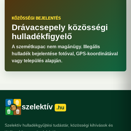
KÖZÖSSÉGI BEJELENTÉS
Drávacsepely közösségi
hulladékfigyelő
A szemétkupac nem magánügy. Illegális
hulladék bejelentése fotóval, GPS-koordinátával
vagy település alapján.
szelektív
.hu
Szelektív hulladékgyűjtési tudástár, közösségi kihívások és