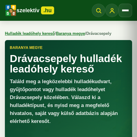
szelektív
.hu
Menü
Hulladék leadóhely kereső
/
Baranya megye
/
Drávacsepely
BARANYA MEGYE
Drávacsepely hulladék
leadóhely kereső
Találd meg a legközelebbi hulladékudvart,
gyűjtőpontot vagy hulladék leadóhelyet
Drávacsepely közelében. Válaszd ki a
hulladéktípust, és nyisd meg a megfelelő
hivatalos, saját vagy külső adatbázis alapján
elérhető keresőt.