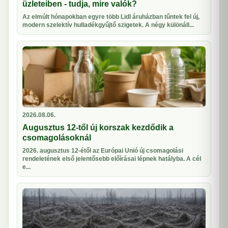
üzleteiben - tudja, mire valók?
Az elmúlt hónapokban egyre több Lidl áruházban tűntek fel új,
modern szelektív hulladékgyűjtő szigetek. A négy különáll...
2026.08.06.
Augusztus 12-től új korszak kezdődik a
csomagolásoknál
2026. augusztus 12-étől az Európai Unió új csomagolási
rendeletének első jelentősebb előírásai lépnek hatályba. A cél
e...