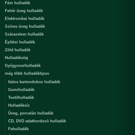
Fém hulladék
Fehér üveg hulladék
Elektronikai hulladék
Színes üveg hulladék
Szárazelem hulladék
Építési hulladék
Zöld hulladék
Hulladékolaj
Gyógyszerhulladék
még több hulladéktipus
Italos kartondoboz hulladék
Gumihulladék
Textilhulladék
Hulladékvíz
Üveg, porcelán hulladék
CD, DVD adathordozó hulladék
Fahulladék