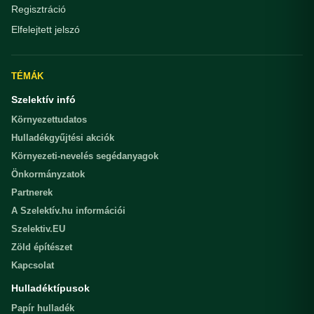
Regisztráció
Elfelejtett jelszó
TÉMÁK
Szelektív infó
Környezettudatos
Hulladékgyűjtési akciók
Környezeti-nevelés segédanyagok
Önkormányzatok
Partnerek
A Szelektív.hu információi
Szelektiv.EU
Zöld építészet
Kapcsolat
Hulladéktípusok
Papír hulladék