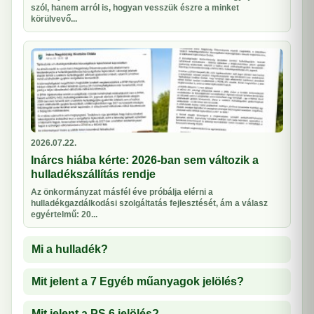
szól, hanem arról is, hogyan vesszük észre a minket
körülvevő...
2026.07.22.
Inárcs hiába kérte: 2026-ban sem változik a
hulladékszállítás rendje
Az önkormányzat másfél éve próbálja elérni a
hulladékgazdálkodási szolgáltatás fejlesztését, ám a válasz
egyértelmű: 20...
Mi a hulladék?
Mit jelent a 7 Egyéb műanyagok jelölés?
Mit jelent a PS 6 jelölés?