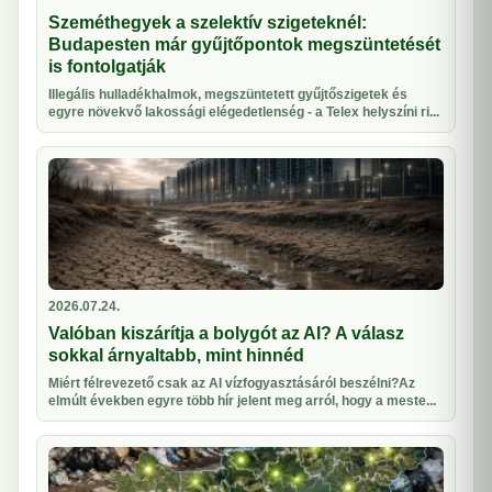
Szeméthegyek a szelektív szigeteknél:
Budapesten már gyűjtőpontok megszüntetését
is fontolgatják
Illegális hulladékhalmok, megszüntetett gyűjtőszigetek és
egyre növekvő lakossági elégedetlenség - a Telex helyszíni ri...
2026.07.24.
Valóban kiszárítja a bolygót az AI? A válasz
sokkal árnyaltabb, mint hinnéd
Miért félrevezető csak az AI vízfogyasztásáról beszélni?Az
elmúlt években egyre több hír jelent meg arról, hogy a meste...