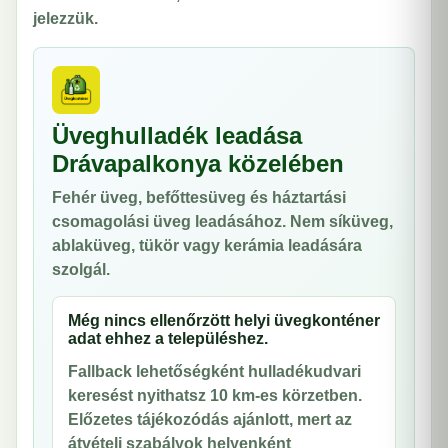
jelezzük.
Üveghulladék leadása
Drávapalkonya közelében
Fehér üveg, befőttesüveg és háztartási
csomagolási üveg leadásához. Nem síküveg,
ablaküveg, tükör vagy kerámia leadására
szolgál.
Még nincs ellenőrzött helyi üvegkonténer
adat ehhez a településhez.
Fallback lehetőségként hulladékudvari
keresést nyithatsz 10 km-es körzetben.
Előzetes tájékozódás ajánlott, mert az
átvételi szabályok helyenként