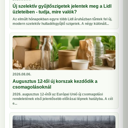
Új szelektív gyűjtőszigetek jelentek meg a Lidl
üzleteiben - tudja, mire valók?
Az elmúlt hónapokban egyre több Lidl áruházban tűntek fel új,
modern szelektív hulladékgyűjtő szigetek. A négy különáll...
2026.08.06.
Augusztus 12-től új korszak kezdődik a
csomagolásoknál
2026. augusztus 12-étől az Európai Unió új csomagolási
rendeletének első jelentősebb előírásai lépnek hatályba. A cél
e...