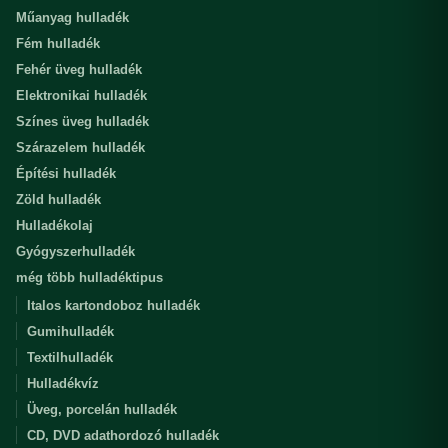
Műanyag hulladék
Fém hulladék
Fehér üveg hulladék
Elektronikai hulladék
Színes üveg hulladék
Szárazelem hulladék
Építési hulladék
Zöld hulladék
Hulladékolaj
Gyógyszerhulladék
még több hulladéktipus
Italos kartondoboz hulladék
Gumihulladék
Textilhulladék
Hulladékvíz
Üveg, porcelán hulladék
CD, DVD adathordozó hulladék