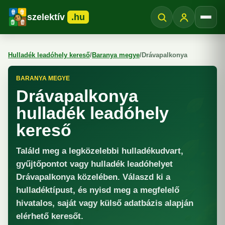
szelektív
.hu
Menü
Hulladék leadóhely kereső
/
Baranya megye
/
Drávapalkonya
BARANYA MEGYE
Drávapalkonya
hulladék leadóhely
kereső
Találd meg a legközelebbi hulladékudvart,
gyűjtőpontot vagy hulladék leadóhelyet
Drávapalkonya közelében. Válaszd ki a
hulladéktípust, és nyisd meg a megfelelő
hivatalos, saját vagy külső adatbázis alapján
elérhető keresőt.