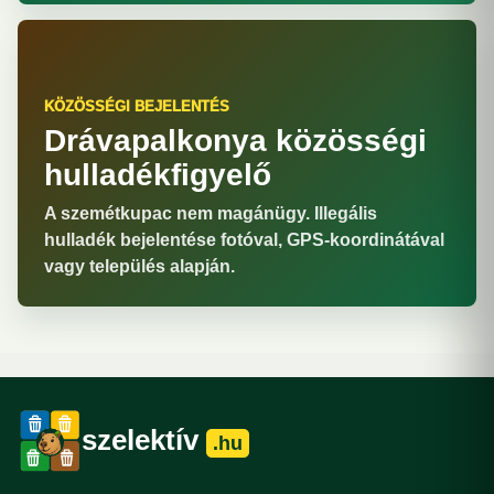
KÖZÖSSÉGI BEJELENTÉS
Drávapalkonya közösségi
hulladékfigyelő
A szemétkupac nem magánügy. Illegális
hulladék bejelentése fotóval, GPS-koordinátával
vagy település alapján.
szelektív
.hu