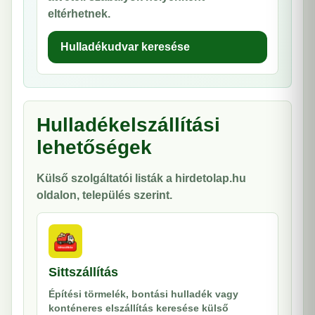
eltérhetnek.
Hulladékudvar keresése
Hulladékelszállítási
lehetőségek
Külső szolgáltatói listák a hirdetolap.hu
oldalon, település szerint.
Sittszállítás
Építési törmelék, bontási hulladék vagy
konténeres elszállítás keresése külső