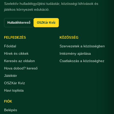
Szelektív hulladékgyűjtési tudástár, közösségi kihívások és
játékos környezeti edukáció.
Hulladékkereső
OSZKár Kvíz
FELFEDEZÉS
KÖZÖSSÉG
Főoldal
Szervezetek a közösségben
Hírek és cikkek
Intézmény ajánlása
Keresés az oldalon
Csatlakozás a közösséghez
Hova dobod? kereső
Játéktér
OSZKár Kvíz
Havi toplista
FIÓK
Belépés