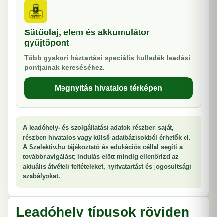
Sütőolaj, elem és akkumulátor
gyűjtőpont
Több gyakori háztartási speciális hulladék leadási
pontjainak kereséséhez.
Megnyitás hivatalos térképen
A leadóhely- és szolgáltatási adatok részben saját,
részben hivatalos vagy külső adatbázisokból érhetők el.
A Szelektiv.hu tájékoztató és edukációs céllal segíti a
továbbnavigálást; indulás előtt mindig ellenőrizd az
aktuális átvételi feltételeket, nyitvatartást és jogosultsági
szabályokat.
Leadóhely típusok röviden