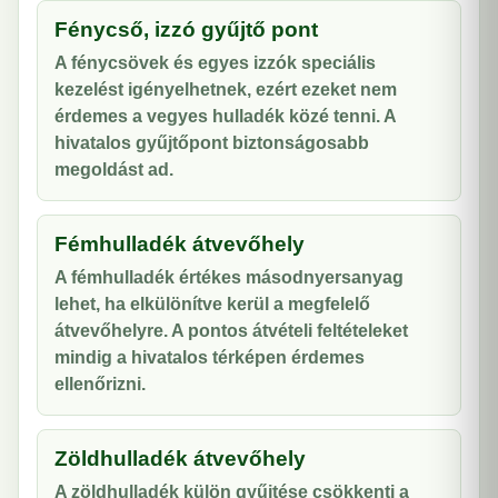
Fénycső, izzó gyűjtő pont
A fénycsövek és egyes izzók speciális
kezelést igényelhetnek, ezért ezeket nem
érdemes a vegyes hulladék közé tenni. A
hivatalos gyűjtőpont biztonságosabb
megoldást ad.
Fémhulladék átvevőhely
A fémhulladék értékes másodnyersanyag
lehet, ha elkülönítve kerül a megfelelő
átvevőhelyre. A pontos átvételi feltételeket
mindig a hivatalos térképen érdemes
ellenőrizni.
Zöldhulladék átvevőhely
A zöldhulladék külön gyűjtése csökkenti a