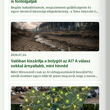
is fontolgatják
Illegális hulladékhalmok, megszüntetett gyűjtőszigetek és
egyre növekvő lakossági elégedetlenség - a Telex helyszíni ri...
2026.07.24.
Valóban kiszárítja a bolygót az AI? A válasz
sokkal árnyaltabb, mint hinnéd
Miért félrevezető csak az AI vízfogyasztásáról beszélni?Az
elmúlt években egyre több hír jelent meg arról, hogy a meste...