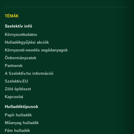
TÉMÁK
Szelektív infó
Környezettudatos
Hulladékgyűjtési akciók
Környezeti-nevelés segédanyagok
Önkormányzatok
Partnerek
A Szelektív.hu információi
Szelektiv.EU
Zöld építészet
Kapcsolat
Hulladéktípusok
Papír hulladék
Műanyag hulladék
Fém hulladék