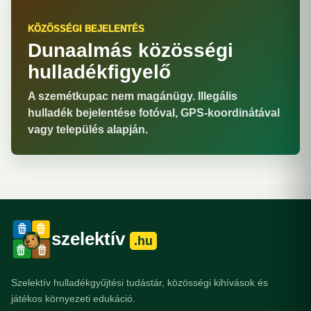
KÖZÖSSÉGI BEJELENTÉS
Dunaalmás közösségi
hulladékfigyelő
A szemétkupac nem magánügy. Illegális
hulladék bejelentése fotóval, GPS-koordinátával
vagy település alapján.
szelektív
.hu
Szelektív hulladékgyűjtési tudástár, közösségi kihívások és
játékos környezeti edukáció.