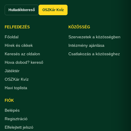
Hulladékkereső
OSZKár Kvíz
FELFEDEZÉS
KÖZÖSSÉG
Főoldal
Szervezetek a közösségben
Hírek és cikkek
Intézmény ajánlása
Keresés az oldalon
Csatlakozás a közösséghez
Hova dobod? kereső
Játéktér
OSZKár Kvíz
Havi toplista
FIÓK
Belépés
Regisztráció
Elfelejtett jelszó