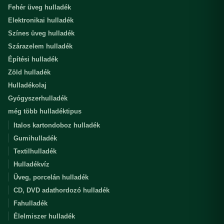
Fehér üveg hulladék
Elektronikai hulladék
Színes üveg hulladék
Szárazelem hulladék
Építési hulladék
Zöld hulladék
Hulladékolaj
Gyógyszerhulladék
még több hulladéktipus
Italos kartondoboz hulladék
Gumihulladék
Textilhulladék
Hulladékvíz
Üveg, porcelán hulladék
CD, DVD adathordozó hulladék
Fahulladék
Élelmiszer hulladék