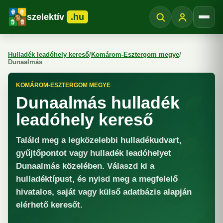
szelektív
.hu
Menü
Hulladék leadóhely kereső
/
Komárom-Esztergom megye
/
Dunaalmás
KOMÁROM-ESZTERGOM MEGYE
Dunaalmás hulladék
leadóhely kereső
Találd meg a legközelebbi hulladékudvart,
gyűjtőpontot vagy hulladék leadóhelyet
Dunaalmás közelében. Válaszd ki a
hulladéktípust, és nyisd meg a megfelelő
hivatalos, saját vagy külső adatbázis alapján
elérhető keresőt.