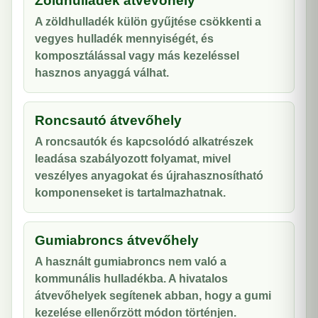
Zöldhulladék átvevőhely
A zöldhulladék külön gyűjtése csökkenti a
vegyes hulladék mennyiségét, és
komposztálással vagy más kezeléssel
hasznos anyaggá válhat.
Roncsautó átvevőhely
A roncsautók és kapcsolódó alkatrészek
leadása szabályozott folyamat, mivel
veszélyes anyagokat és újrahasznosítható
komponenseket is tartalmazhatnak.
Gumiabroncs átvevőhely
A használt gumiabroncs nem való a
kommunális hulladékba. A hivatalos
átvevőhelyek segítenek abban, hogy a gumi
kezelése ellenőrzött módon történjen.