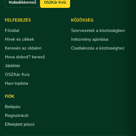
Hulladékkereső
OSZKár Kvíz
FELFEDEZÉS
KÖZÖSSÉG
Főoldal
Szervezetek a közösségben
Hírek és cikkek
Intézmény ajánlása
Keresés az oldalon
Csatlakozás a közösséghez
Hova dobod? kereső
Játéktér
OSZKár Kvíz
Havi toplista
FIÓK
Belépés
Regisztráció
Elfelejtett jelszó