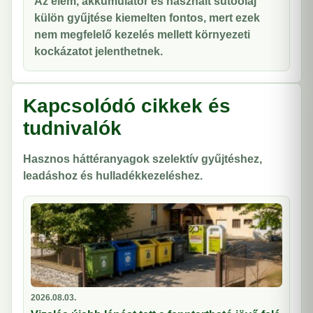
Az elem, akkumulátor és használt sütőolaj
külön gyűjtése kiemelten fontos, mert ezek
nem megfelelő kezelés mellett környezeti
kockázatot jelenthetnek.
Kapcsolódó cikkek és
tudnivalók
Hasznos háttéranyagok szelektív gyűjtéshez,
leadáshoz és hulladékkezeléshez.
2026.08.03.