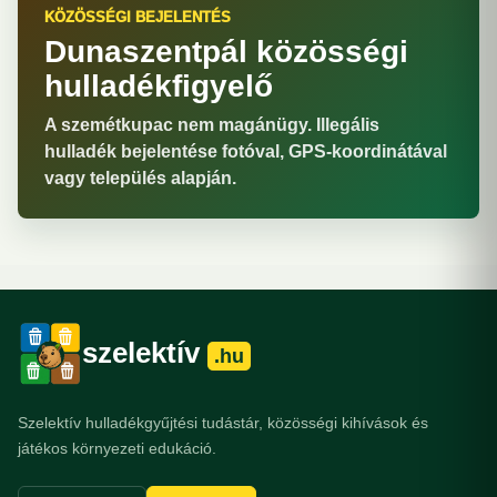
KÖZÖSSÉGI BEJELENTÉS
Dunaszentpál közösségi
hulladékfigyelő
A szemétkupac nem magánügy. Illegális
hulladék bejelentése fotóval, GPS-koordinátával
vagy település alapján.
szelektív
.hu
Szelektív hulladékgyűjtési tudástár, közösségi kihívások és
játékos környezeti edukáció.