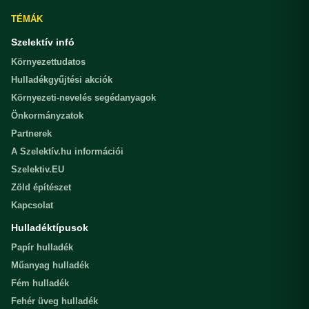
TÉMÁK
Szelektív infó
Környezettudatos
Hulladékgyűjtési akciók
Környezeti-nevelés segédanyagok
Önkormányzatok
Partnerek
A Szelektív.hu információi
Szelektiv.EU
Zöld építészet
Kapcsolat
Hulladéktípusok
Papír hulladék
Műanyag hulladék
Fém hulladék
Fehér üveg hulladék