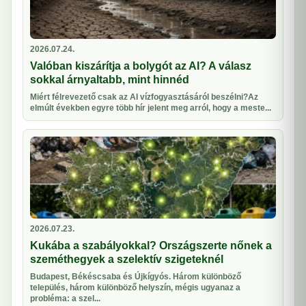
2026.07.24.
Valóban kiszárítja a bolygót az AI? A válasz
sokkal árnyaltabb, mint hinnéd
Miért félrevezető csak az AI vízfogyasztásáról beszélni?Az
elmúlt években egyre több hír jelent meg arról, hogy a meste...
2026.07.23.
Kukába a szabályokkal? Országszerte nőnek a
szeméthegyek a szelektív szigeteknél
Budapest, Békéscsaba és Újkígyós. Három különböző
település, három különböző helyszín, mégis ugyanaz a
probléma: a szel...