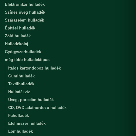
Elektronikai hulladék
Színes üveg hulladék
Szárazelem hulladék
Építési hulladék
Zöld hulladék
Hulladékolaj
Gyógyszerhulladék
még több hulladéktipus
Italos kartondoboz hulladék
Gumihulladék
Textilhulladék
Hulladékvíz
Üveg, porcelán hulladék
CD, DVD adathordozó hulladék
Fahulladék
Élelmiszer hulladék
Lomhulladék