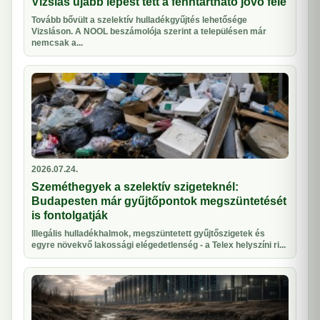
Vizslás újabb lépést tett a fenntartható jövő felé
Tovább bővült a szelektív hulladékgyűjtés lehetősége
Vizsláson. A NOOL beszámolója szerint a településen már
nemcsak a...
2026.07.24.
Szeméthegyek a szelektív szigeteknél:
Budapesten már gyűjtőpontok megszüntetését
is fontolgatják
Illegális hulladékhalmok, megszüntetett gyűjtőszigetek és
egyre növekvő lakossági elégedetlenség - a Telex helyszíni ri...