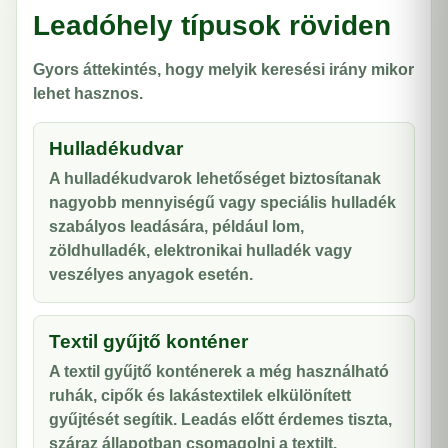
Leadóhely típusok röviden
Gyors áttekintés, hogy melyik keresési irány mikor
lehet hasznos.
Hulladékudvar
A hulladékudvarok lehetőséget biztosítanak
nagyobb mennyiségű vagy speciális hulladék
szabályos leadására, például lom,
zöldhulladék, elektronikai hulladék vagy
veszélyes anyagok esetén.
Textil gyűjtő konténer
A textil gyűjtő konténerek a még használható
ruhák, cipők és lakástextilek elkülönített
gyűjtését segítik. Leadás előtt érdemes tiszta,
száraz állapotban csomagolni a textilt.