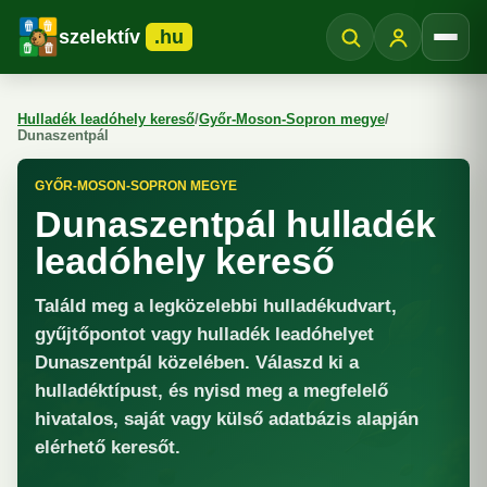
szelektív
.hu
Menü
Hulladék leadóhely kereső
/
Győr-Moson-Sopron megye
/
Dunaszentpál
GYŐR-MOSON-SOPRON MEGYE
Dunaszentpál hulladék
leadóhely kereső
Találd meg a legközelebbi hulladékudvart,
gyűjtőpontot vagy hulladék leadóhelyet
Dunaszentpál közelében. Válaszd ki a
hulladéktípust, és nyisd meg a megfelelő
hivatalos, saját vagy külső adatbázis alapján
elérhető keresőt.