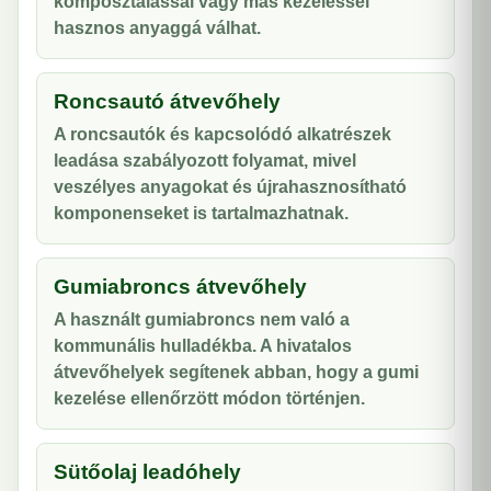
komposztálással vagy más kezeléssel
hasznos anyaggá válhat.
Roncsautó átvevőhely
A roncsautók és kapcsolódó alkatrészek
leadása szabályozott folyamat, mivel
veszélyes anyagokat és újrahasznosítható
komponenseket is tartalmazhatnak.
Gumiabroncs átvevőhely
A használt gumiabroncs nem való a
kommunális hulladékba. A hivatalos
átvevőhelyek segítenek abban, hogy a gumi
kezelése ellenőrzött módon történjen.
Sütőolaj leadóhely