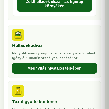
Zöldhulladék elszállítás Egerág
környékén
Hulladékudvar
Nagyobb mennyiségű, speciális vagy elkülönítést
igénylő hulladék szabályos leadásához.
Megnyitás hivatalos térképen
Textil gyűjtő konténer