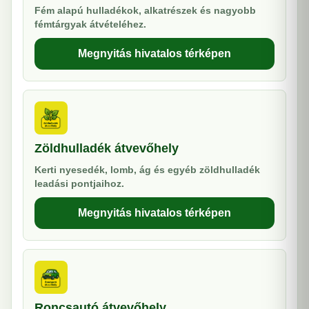
Fém alapú hulladékok, alkatrészek és nagyobb
fémtárgyak átvételéhez.
Megnyitás hivatalos térképen
Zöldhulladék átvevőhely
Kerti nyesedék, lomb, ág és egyéb zöldhulladék
leadási pontjaihoz.
Megnyitás hivatalos térképen
Roncsautó átvevőhely