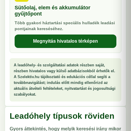
Sütőolaj, elem és akkumulátor
gyűjtőpont
Több gyakori háztartási speciális hulladék leadási
pontjainak kereséséhez.
Megnyitás hivatalos térképen
A leadóhely- és szolgáltatási adatok részben saját,
részben hivatalos vagy külső adatbázisokból érhetők el.
A Szelektiv.hu tájékoztató és edukációs céllal segíti a
továbbnavigálást; indulás előtt mindig ellenőrizd az
aktuális átvételi feltételeket, nyitvatartást és jogosultsági
szabályokat.
Leadóhely típusok röviden
Gyors áttekintés, hogy melyik keresési irány mikor