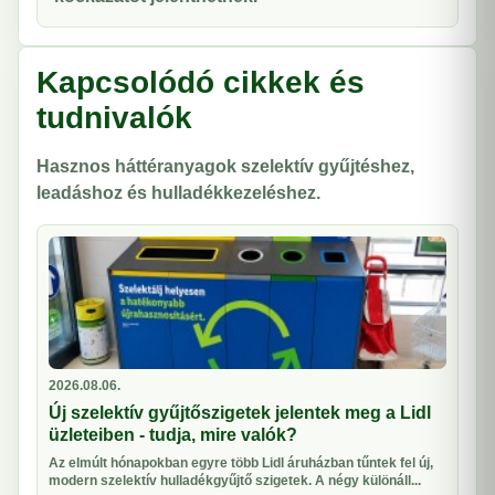
Kapcsolódó cikkek és
tudnivalók
Hasznos háttéranyagok szelektív gyűjtéshez,
leadáshoz és hulladékkezeléshez.
2026.08.06.
Új szelektív gyűjtőszigetek jelentek meg a Lidl
üzleteiben - tudja, mire valók?
Az elmúlt hónapokban egyre több Lidl áruházban tűntek fel új,
modern szelektív hulladékgyűjtő szigetek. A négy különáll...