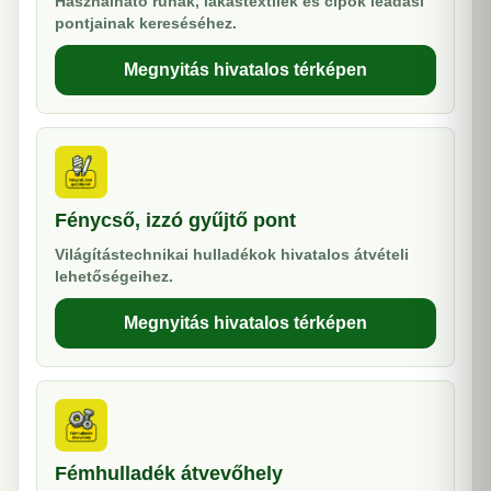
Használható ruhák, lakástextilek és cipők leadási
pontjainak kereséséhez.
Megnyitás hivatalos térképen
Fénycső, izzó gyűjtő pont
Világítástechnikai hulladékok hivatalos átvételi
lehetőségeihez.
Megnyitás hivatalos térképen
Fémhulladék átvevőhely