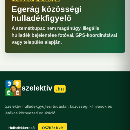
KÖZÖSSÉGI BEJELENTÉS
Egerág közösségi
hulladékfigyelő
A szemétkupac nem magánügy. Illegális
hulladék bejelentése fotóval, GPS-koordinátával
vagy település alapján.
szelektív
.hu
Szelektív hulladékgyűjtési tudástár, közösségi kihívások és
játékos környezeti edukáció.
Hulladékkereső
OSZKár Kvíz