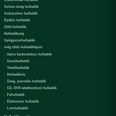
Színes üveg hulladék
Szárazelem hulladék
Építési hulladék
Zöld hulladék
Hulladékolaj
Gyógyszerhulladék
még több hulladéktipus
Italos kartondoboz hulladék
Gumihulladék
Textilhulladék
Hulladékvíz
Üveg, porcelán hulladék
CD, DVD adathordozó hulladék
Fahulladék
Élelmiszer hulladék
Lomhulladék