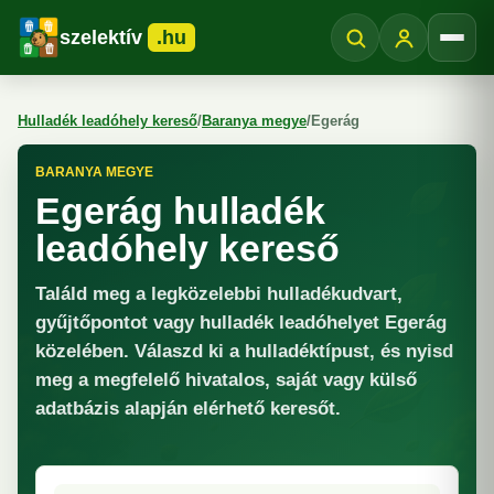
szelektív
.hu
Menü
Hulladék leadóhely kereső
/
Baranya megye
/
Egerág
BARANYA MEGYE
Egerág hulladék
leadóhely kereső
Találd meg a legközelebbi hulladékudvart,
gyűjtőpontot vagy hulladék leadóhelyet Egerág
közelében. Válaszd ki a hulladéktípust, és nyisd
meg a megfelelő hivatalos, saját vagy külső
adatbázis alapján elérhető keresőt.