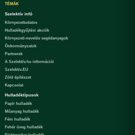
TÉMÁK
Szelektív infó
Környezettudatos
Hulladékgyűjtési akciók
Környezeti-nevelés segédanyagok
Önkormányzatok
Partnerek
A Szelektív.hu információi
Szelektiv.EU
Zöld építészet
Kapcsolat
Hulladéktípusok
Papír hulladék
Műanyag hulladék
Fém hulladék
Fehér üveg hulladék
Elektronikai hulladék