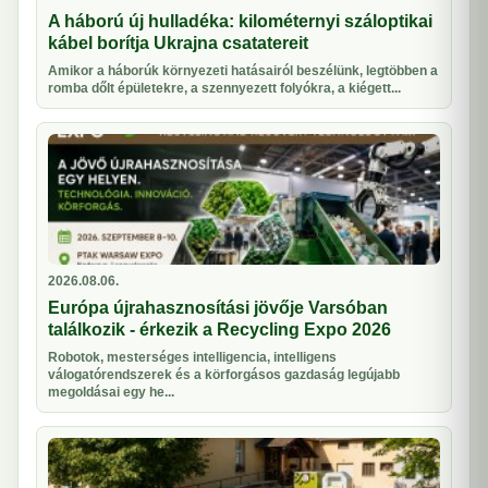
A háború új hulladéka: kilométernyi száloptikai
kábel borítja Ukrajna csatatereit
Amikor a háborúk környezeti hatásairól beszélünk, legtöbben a
romba dőlt épületekre, a szennyezett folyókra, a kiégett...
2026.08.06.
Európa újrahasznosítási jövője Varsóban
találkozik - érkezik a Recycling Expo 2026
Robotok, mesterséges intelligencia, intelligens
válogatórendszerek és a körforgásos gazdaság legújabb
megoldásai egy he...