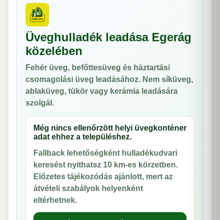
Üveghulladék leadása Egerág
közelében
Fehér üveg, befőttesüveg és háztartási
csomagolási üveg leadásához. Nem síküveg,
ablaküveg, tükör vagy kerámia leadására
szolgál.
Még nincs ellenőrzött helyi üvegkonténer
adat ehhez a településhez.
Fallback lehetőségként hulladékudvari
keresést nyithatsz 10 km-es körzetben.
Előzetes tájékozódás ajánlott, mert az
átvételi szabályok helyenként
eltérhetnek.