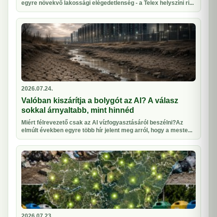
egyre növekvő lakossági elégedetlenség - a Telex helyszíni ri...
2026.07.24.
Valóban kiszárítja a bolygót az AI? A válasz
sokkal árnyaltabb, mint hinnéd
Miért félrevezető csak az AI vízfogyasztásáról beszélni?Az
elmúlt években egyre több hír jelent meg arról, hogy a meste...
2026.07.23.