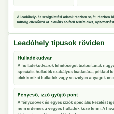
A leadóhely- és szolgáltatási adatok részben saját, részben hi
mindig ellenőrizd az aktuális átvételi feltételeket, nyitvatartá
Leadóhely típusok röviden
Hulladékudvar
A hulladékudvarok lehetőséget biztosítanak nag
speciális hulladék szabályos leadására, például lo
elektronikai hulladék vagy veszélyes anyagok ese
Fénycső, izzó gyűjtő pont
A fénycsövek és egyes izzók speciális kezelést ig
nem érdemes a vegyes hulladék közé tenni. A hiva