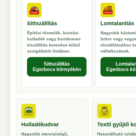
Sittszállítás
Lomtalanítás
Építési törmelék, bontási
Nagyobb háztartá
hulladék vagy konténeres
bútor vagy vegy
elszállítás keresése külső
elszállításához 
szolgáltatói listában.
vállalkozások.
Sittszállítás
Lomtalan
Egerbocs környékén
Egerbocs kö
Hulladékudvar
Textil gyűjtő k
Nagyobb mennyiségű,
Használható ruhák