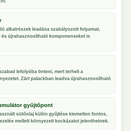
ni.
y
ó alkatrészek leadása szabályozott folyamat,
t és újrahasznosítható komponenseket is
zabad lefolyóba önteni, mert terheli a
nyezetet. Zárt palackban leadva újrahasznosítható
umulátor gyűjtőpont
sznált sütőolaj külön gyűjtése kiemelten fontos,
zelés mellett környezeti kockázatot jelenthetnek.