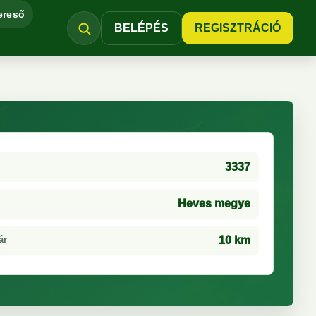
ereső
BELÉPÉS
REGISZTRÁCIÓ
3337
Heves megye
ár
10 km