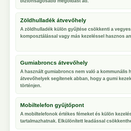
biztonságosabb megoldást ad.
Zöldhulladék átvevőhely
A zöldhulladék külön gyűjtése csökkenti a vegyes
komposztálással vagy más kezeléssel hasznos an
Gumiabroncs átvevőhely
A használt gumiabroncs nem való a kommunális hu
átvevőhelyek segítenek abban, hogy a gumi kezel
történjen.
Mobiltelefon gyűjtőpont
A mobiltelefonok értékes fémeket és külön kezelés
tartalmazhatnak. Elkülönített leadással csökkenthe