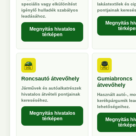
speciális vagy elkülönítést
lakástextilek és ci
igénylő hulladék szabályos
pontjainak keresé
leadásához.
Megnyitás hi
térképe
Megnyitás hivatalos
térképen
Roncsautó átvevőhely
Gumiabroncs
átvevőhely
Járművek és autóalkatrészek
hivatalos átvételi pontjainak
Használt autó-, mo
kereséséhez.
kerékpárgumik lea
lehetőségeihez.
Megnyitás hivatalos
térképen
Megnyitás hi
térképe