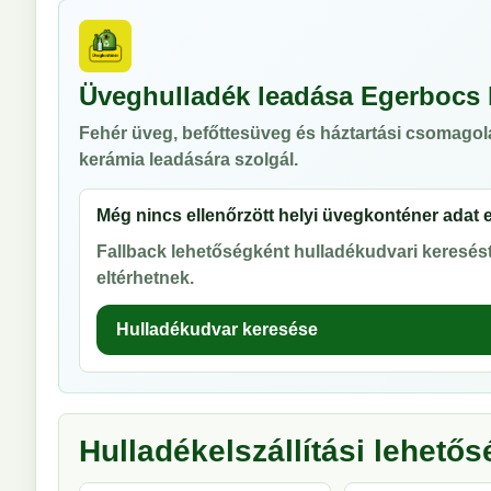
Üveghulladék leadása Egerbocs
Fehér üveg, befőttesüveg és háztartási csomagol
kerámia leadására szolgál.
Még nincs ellenőrzött helyi üvegkonténer adat 
Fallback lehetőségként hulladékudvari keresést 
eltérhetnek.
Hulladékudvar keresése
Hulladékelszállítási lehető