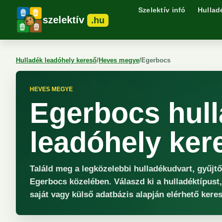
Szelektív infó
Hullad
szelektív
.hu
Hulladék leadóhely kereső
/
Heves megye
/
Egerbocs
HEVES MEGYE
Egerbocs hul
leadóhely ker
Találd meg a legközelebbi hulladékudvart, gyűjt
Egerbocs közelében. Válaszd ki a hulladéktípust,
saját vagy külső adatbázis alapján elérhető keres