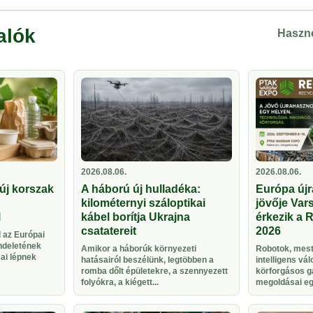
alók
Haszno
2026.08.06.
2026.08.06.
új korszak
A háború új hulladéka:
Európa újr
kilométernyi száloptikai
jövője Vars
l
kábel borítja Ukrajna
érkezik a 
csatatereit
2026
 az Európai
ndeletének
Amikor a háborúk környezeti
Robotok, meste
sai lépnek
hatásairól beszélünk, legtöbben a
intelligens vá
romba dőlt épületekre, a szennyezett
körforgásos g
folyókra, a kiégett...
megoldásai egy