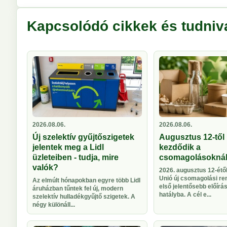
Kapcsolódó cikkek és tudniv
2026.08.06.
2026.08.06.
Új szelektív gyűjtőszigetek
Augusztus 12-től 
jelentek meg a Lidl
kezdődik a
üzleteiben - tudja, mire
csomagolásokná
valók?
2026. augusztus 12-étől
Unió új csomagolási re
Az elmúlt hónapokban egyre több Lidl
első jelentősebb előírá
áruházban tűntek fel új, modern
hatályba. A cél e...
szelektív hulladékgyűjtő szigetek. A
négy különáll...