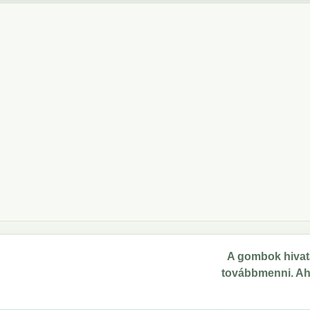
A gombok hivata
továbbmenni. Ahol