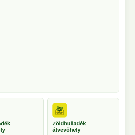
adék
Zöldhulladék
ly
átvevőhely