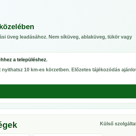
 közelében
ási üveg leadásához. Nem síküveg, ablaküveg, tükör vagy
ehhez a településhez.
nyithatsz 10 km-es körzetben. Előzetes tájékozódás ajánlot
ségek
Külső szolgáltat