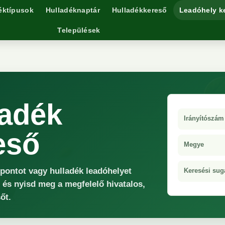
éktípusok
Hulladéknaptár
Hulladékkereső
Leadóhely k
Települések
ladék
Irányítószám
eső
Megye
őpontot vagy hulladék leadóhelyet
Keresési sug
 és nyisd meg a megfelelő hivatalos,
őt.