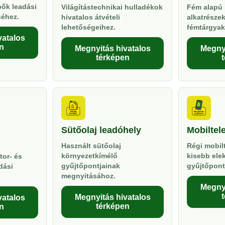
pők leadási
Világítástechnikai hulladékok
Fém alapú 
séhez.
hivatalos átvételi
alkatrésze
lehetőségeihez.
fémtárgyak
vatalos
n
Megnyitás hivatalos
Megnyi
térképen
Sütőolaj leadóhely
Mobiltel
Használt sütőolaj
Régi mobil
környezetkímélő
kisebb ele
tor- és
gyűjtőpontjainak
gyűjtőpont
dási
megnyitásához.
Megnyi
Megnyitás hivatalos
vatalos
térképen
n