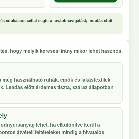
és edukációs céllal segíti a továbbnavigálást; indulás előtt
tés, hogy melyik keresési irány mikor lehet hasznos.
 a még használható ruhák, cipők és lakástextilek
tik. Leadás előtt érdemes tiszta, száraz állapotban
ely
odnyersanyag lehet, ha elkülönítve kerül a
ontos átvételi feltételeket mindig a hivatalos