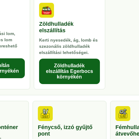
Zöldhulladék
elszállítás
si lom,
es lom
Kerti nyesedék, ág, lomb és
kereshető
szezonális zöldhulladék
elszállítási lehetőségei.
ítás
Zöldhulladék
rnyékén
elszállítás Egerbocs
környékén
onténer
Fénycső, izzó gyűjtő
Fémhull
pont
átvevőhe
,