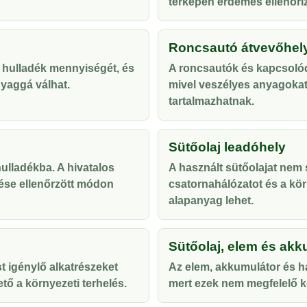
térképen érdemes ellenőriz
Roncsautó átvevőhel
 hulladék mennyiségét, és
A roncsautók és kapcsolód
yaggá válhat.
mivel veszélyes anyagoka
tartalmazhatnak.
Sütőolaj leadóhely
lladékba. A hivatalos
A használt sütőolajat nem s
ése ellenőrzött módon
csatornahálózatot és a kör
alapanyag lehet.
Sütőolaj, elem és akk
t igénylő alkatrészeket
Az elem, akkumulátor és ha
tő a környezeti terhelés.
mert ezek nem megfelelő ke