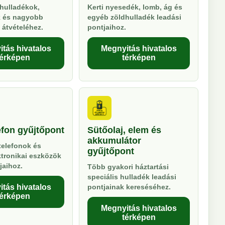
hulladékok,
Kerti nyesedék, lomb, ág és
k és nagyobb
egyéb zöldhulladék leadási
 átvételéhez.
pontjaihoz.
tás hivatalos
Megnyitás hivatalos
térképen
térképen
efon gyűjtőpont
Sütőolaj, elem és
akkumulátor
telefonok és
gyűjtőpont
ktronikai eszközök
jaihoz.
Több gyakori háztartási
speciális hulladék leadási
tás hivatalos
pontjainak kereséséhez.
térképen
Megnyitás hivatalos
térképen