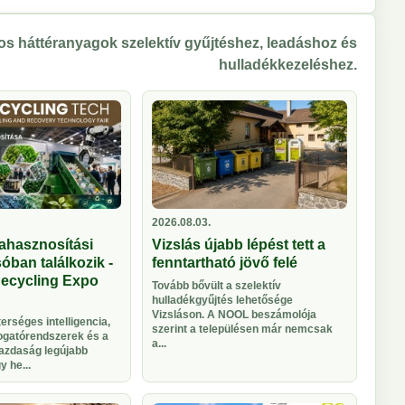
s háttéranyagok szelektív gyűjtéshez, leadáshoz és
hulladékkezeléshez.
2026.08.03.
ahasznosítási
Vizslás újabb lépést tett a
óban találkozik -
fenntartható jövő felé
Recycling Expo
Tovább bővült a szelektív
hulladékgyűjtés lehetősége
Vizsláson. A NOOL beszámolója
rséges intelligencia,
szerint a településen már nemcsak
logatórendszerek és a
a...
azdaság legújabb
 he...