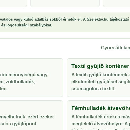
vatalos vagy külső adatbázisokból érhetők el. A Szelektiv.hu tájékoztató 
st és jogosultsági szabályokat.
Gyors áttekin
Textil gyűjtő konténer
yobb mennyiségű vagy
A textil gyűjtő konténerek
m, zöldhulladék,
elkülönített gyűjtését segí
tén.
csomagolni a textilt.
Fémhulladék átvevőh
ényelhetnek, ezért ezeket
A fémhulladék értékes más
talos gyűjtőpont
megfelelő átvevőhelyre. A p