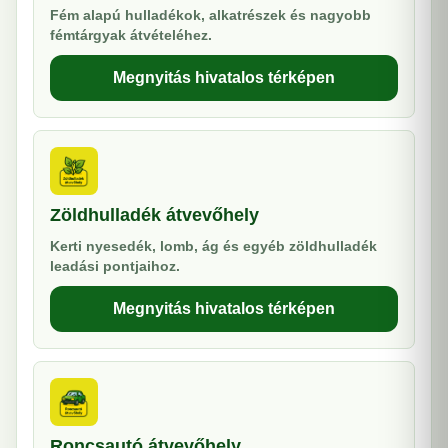
Fém alapú hulladékok, alkatrészek és nagyobb
fémtárgyak átvételéhez.
Megnyitás hivatalos térképen
Zöldhulladék átvevőhely
Kerti nyesedék, lomb, ág és egyéb zöldhulladék
leadási pontjaihoz.
Megnyitás hivatalos térképen
Roncsautó átvevőhely