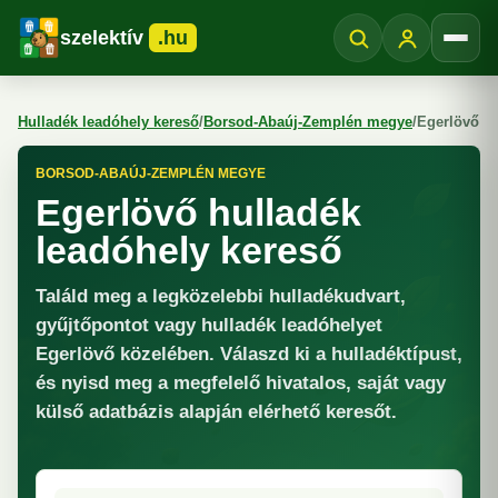
szelektív
.hu
Menü
Hulladék leadóhely kereső
/
Borsod-Abaúj-Zemplén megye
/
Egerlövő
BORSOD-ABAÚJ-ZEMPLÉN MEGYE
Egerlövő hulladék
leadóhely kereső
Találd meg a legközelebbi hulladékudvart,
gyűjtőpontot vagy hulladék leadóhelyet
Egerlövő közelében. Válaszd ki a hulladéktípust,
és nyisd meg a megfelelő hivatalos, saját vagy
külső adatbázis alapján elérhető keresőt.