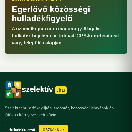
KÖZÖSSÉGI BEJELENTÉS
Egerlövő közösségi
hulladékfigyelő
A szemétkupac nem magánügy. Illegális
hulladék bejelentése fotóval, GPS-koordinátával
vagy település alapján.
szelektív
.hu
Szelektív hulladékgyűjtési tudástár, közösségi kihívások és
játékos környezeti edukáció.
Hulladékkereső
OSZKár Kvíz