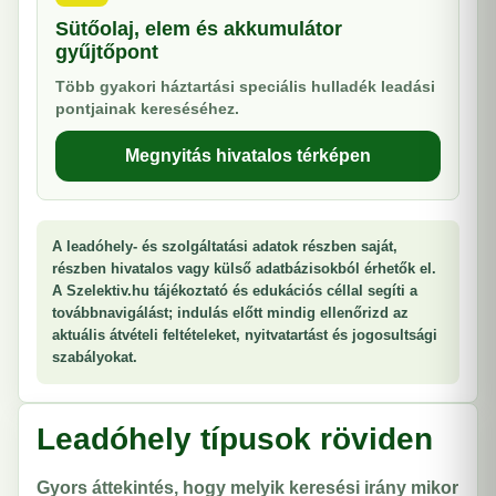
Sütőolaj, elem és akkumulátor
gyűjtőpont
Több gyakori háztartási speciális hulladék leadási
pontjainak kereséséhez.
Megnyitás hivatalos térképen
A leadóhely- és szolgáltatási adatok részben saját,
részben hivatalos vagy külső adatbázisokból érhetők el.
A Szelektiv.hu tájékoztató és edukációs céllal segíti a
továbbnavigálást; indulás előtt mindig ellenőrizd az
aktuális átvételi feltételeket, nyitvatartást és jogosultsági
szabályokat.
Leadóhely típusok röviden
Gyors áttekintés, hogy melyik keresési irány mikor