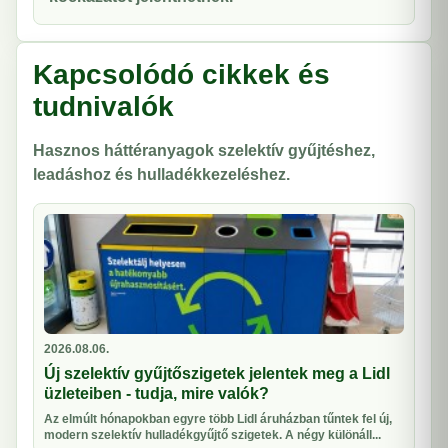
Kapcsolódó cikkek és
tudnivalók
Hasznos háttéranyagok szelektív gyűjtéshez,
leadáshoz és hulladékkezeléshez.
2026.08.06.
Új szelektív gyűjtőszigetek jelentek meg a Lidl
üzleteiben - tudja, mire valók?
Az elmúlt hónapokban egyre több Lidl áruházban tűntek fel új,
modern szelektív hulladékgyűjtő szigetek. A négy különáll...