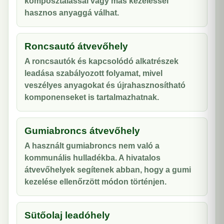
komposztálással vagy más kezeléssel
hasznos anyaggá válhat.
Roncsautó átvevőhely
A roncsautók és kapcsolódó alkatrészek
leadása szabályozott folyamat, mivel
veszélyes anyagokat és újrahasznosítható
komponenseket is tartalmazhatnak.
Gumiabroncs átvevőhely
A használt gumiabroncs nem való a
kommunális hulladékba. A hivatalos
átvevőhelyek segítenek abban, hogy a gumi
kezelése ellenőrzött módon történjen.
Sütőolaj leadóhely