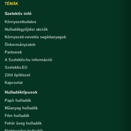
TÉMÁK
Szelektív infó
Környezettudatos
Hulladékgyűjtési akciók
Környezeti-nevelés segédanyagok
Önkormányzatok
Partnerek
A Szelektív.hu információi
Szelektiv.EU
Zöld építészet
Kapcsolat
Hulladéktípusok
Papír hulladék
Műanyag hulladék
Fém hulladék
Fehér üveg hulladék
Elektronikai hulladék