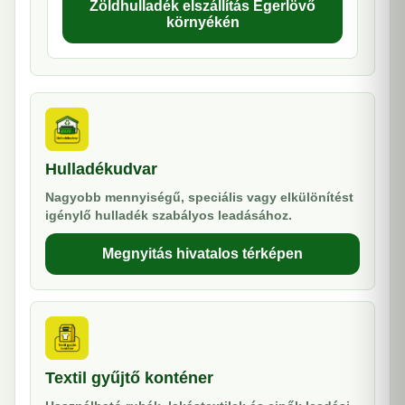
Zöldhulladék elszállítás Egerlövő
környékén
Hulladékudvar
Nagyobb mennyiségű, speciális vagy elkülönítést
igénylő hulladék szabályos leadásához.
Megnyitás hivatalos térképen
Textil gyűjtő konténer