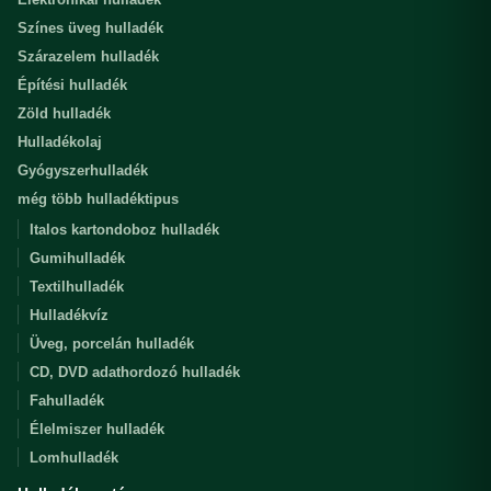
Színes üveg hulladék
Szárazelem hulladék
Építési hulladék
Zöld hulladék
Hulladékolaj
Gyógyszerhulladék
még több hulladéktipus
Italos kartondoboz hulladék
Gumihulladék
Textilhulladék
Hulladékvíz
Üveg, porcelán hulladék
CD, DVD adathordozó hulladék
Fahulladék
Élelmiszer hulladék
Lomhulladék