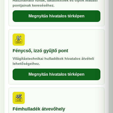
Használható ruhák, lakástextilek és cipők leadási
pontjainak kereséséhez.
Megnyitás hivatalos térképen
Fénycső, izzó gyűjtő pont
Világítástechnikai hulladékok hivatalos átvételi
lehetőségeihez.
Megnyitás hivatalos térképen
Fémhulladék átvevőhely