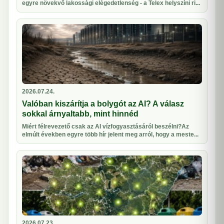
egyre növekvő lakossági elégedetlenség - a Telex helyszíni ri...
2026.07.24.
Valóban kiszárítja a bolygót az AI? A válasz
sokkal árnyaltabb, mint hinnéd
Miért félrevezető csak az AI vízfogyasztásáról beszélni?Az
elmúlt években egyre több hír jelent meg arról, hogy a meste...
2026.07.23.