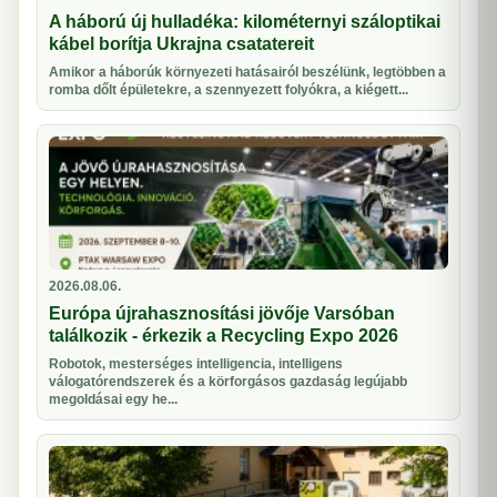
A háború új hulladéka: kilométernyi száloptikai
kábel borítja Ukrajna csatatereit
Amikor a háborúk környezeti hatásairól beszélünk, legtöbben a
romba dőlt épületekre, a szennyezett folyókra, a kiégett...
2026.08.06.
Európa újrahasznosítási jövője Varsóban
találkozik - érkezik a Recycling Expo 2026
Robotok, mesterséges intelligencia, intelligens
válogatórendszerek és a körforgásos gazdaság legújabb
megoldásai egy he...