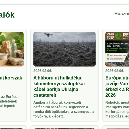
alók
Haszno
2026.08.06.
2026.08.06.
új korszak
A háború új hulladéka:
Európa újr
kilométernyi száloptikai
jövője Vars
l
kábel borítja Ukrajna
érkezik a 
csatatereit
2026
 az Európai
ndeletének
Amikor a háborúk környezeti
Robotok, meste
sai lépnek
hatásairól beszélünk, legtöbben a
intelligens vá
romba dőlt épületekre, a szennyezett
körforgásos g
folyókra, a kiégett...
megoldásai egy