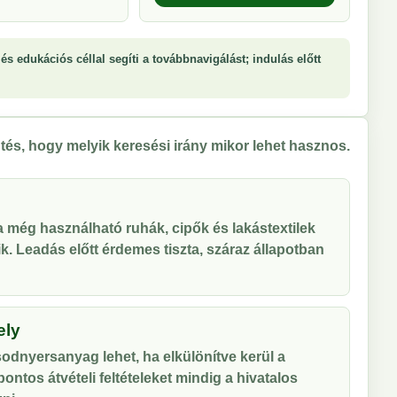
és edukációs céllal segíti a továbbnavigálást; indulás előtt
tés, hogy melyik keresési irány mikor lehet hasznos.
 a még használható ruhák, cipők és lakástextilek
tik. Leadás előtt érdemes tiszta, száraz állapotban
ely
odnyersanyag lehet, ha elkülönítve kerül a
ontos átvételi feltételeket mindig a hivatalos