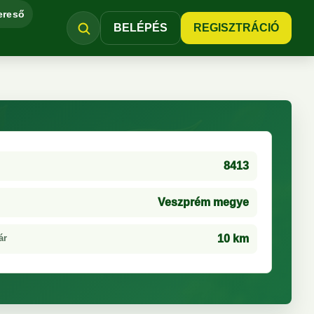
ereső
BELÉPÉS
REGISZTRÁCIÓ
8413
Veszprém megye
ár
10 km