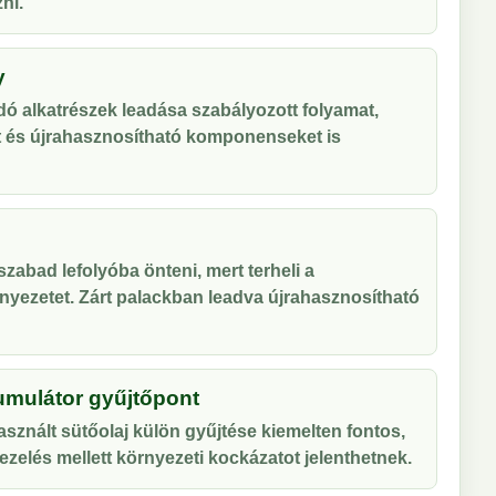
ni.
y
ó alkatrészek leadása szabályozott folyamat,
t és újrahasznosítható komponenseket is
zabad lefolyóba önteni, mert terheli a
nyezetet. Zárt palackban leadva újrahasznosítható
umulátor gyűjtőpont
sznált sütőolaj külön gyűjtése kiemelten fontos,
zelés mellett környezeti kockázatot jelenthetnek.