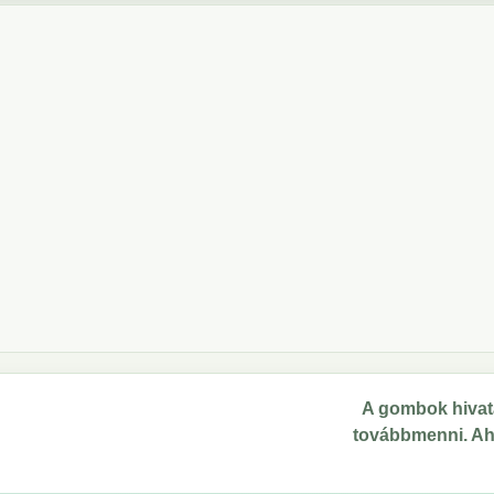
A gombok hivata
továbbmenni. Ahol