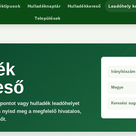
éktípusok
Hulladéknaptár
Hulladékkereső
Leadóhely k
Települések
ék
Irányítószám
eső
Megye
őpontot vagy hulladék leadóhelyet
Keresési sug
s nyisd meg a megfelelő hivatalos,
őt.