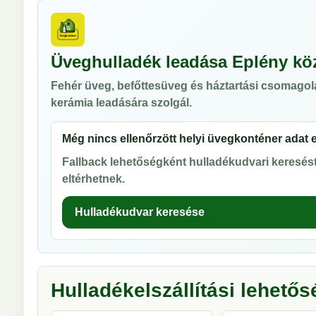
Üveghulladék leadása Eplény kö
Fehér üveg, befőttesüveg és háztartási csomagol
kerámia leadására szolgál.
Még nincs ellenőrzött helyi üvegkonténer adat 
Fallback lehetőségként hulladékudvari keresést 
eltérhetnek.
Hulladékudvar keresése
Hulladékelszállítási lehető