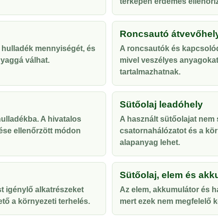
térképen érdemes ellenőriz
Roncsautó átvevőhel
 hulladék mennyiségét, és
A roncsautók és kapcsolód
yaggá válhat.
mivel veszélyes anyagoka
tartalmazhatnak.
Sütőolaj leadóhely
lladékba. A hivatalos
A használt sütőolajat nem s
ése ellenőrzött módon
csatornahálózatot és a kör
alapanyag lehet.
Sütőolaj, elem és akk
t igénylő alkatrészeket
Az elem, akkumulátor és ha
tő a környezeti terhelés.
mert ezek nem megfelelő ke