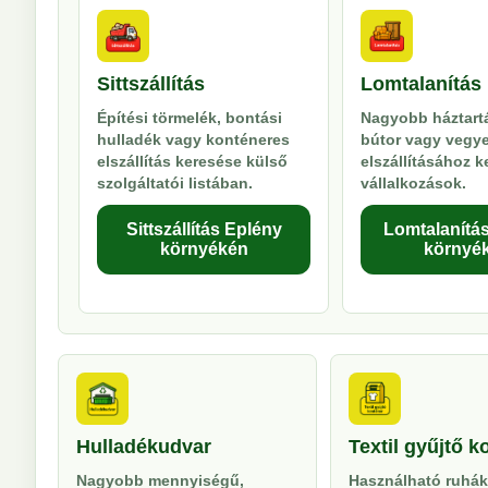
Sittszállítás
Lomtalanítás
Építési törmelék, bontási
Nagyobb háztartá
hulladék vagy konténeres
bútor vagy vegy
elszállítás keresése külső
elszállításához 
szolgáltatói listában.
vállalkozások.
Sittszállítás Eplény
Lomtalanítá
környékén
környé
Hulladékudvar
Textil gyűjtő k
Nagyobb mennyiségű,
Használható ruhák