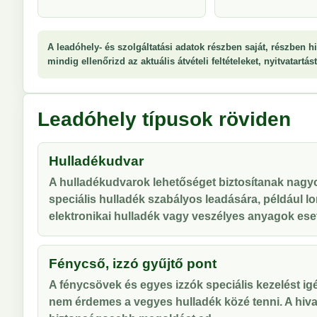
A leadóhely- és szolgáltatási adatok részben saját, részben hi
mindig ellenőrizd az aktuális átvételi feltételeket, nyitvatartá
Leadóhely típusok röviden
Hulladékudvar
A hulladékudvarok lehetőséget biztosítanak nag
speciális hulladék szabályos leadására, például lo
elektronikai hulladék vagy veszélyes anyagok ese
Fénycső, izzó gyűjtő pont
A fénycsövek és egyes izzók speciális kezelést ig
nem érdemes a vegyes hulladék közé tenni. A hiva