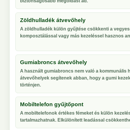
biztonságosabb megoldást ad.
Zöldhulladék átvevőhely
A zöldhulladék külön gyűjtése csökkenti a vegyes
komposztálással vagy más kezeléssel hasznos an
Gumiabroncs átvevőhely
A használt gumiabroncs nem való a kommunális hu
átvevőhelyek segítenek abban, hogy a gumi kezel
történjen.
Mobiltelefon gyűjtőpont
A mobiltelefonok értékes fémeket és külön kezelés
tartalmazhatnak. Elkülönített leadással csökkenthe