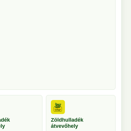
adék
Zöldhulladék
ly
átvevőhely