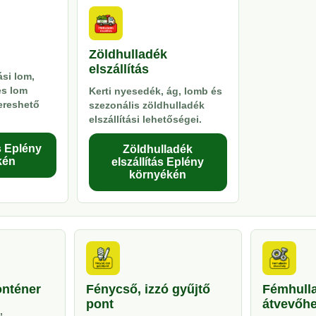
Zöldhulladék
elszállítás
si lom,
es lom
Kerti nyesedék, ág, lomb és
kereshető
szezonális zöldhulladék
elszállítási lehetőségei.
s Eplény
Zöldhulladék
kén
elszállítás Eplény
környékén
onténer
Fénycső, izzó gyűjtő
Fémhull
pont
átvevőhe
,