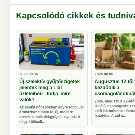
Kapcsolódó cikkek és tudniv
2026.08.06.
2026.08.06.
Új szelektív gyűjtőszigetek
Augusztus 12-től 
jelentek meg a Lidl
kezdődik a
üzleteiben - tudja, mire
csomagolásokná
valók?
2026. augusztus 12-étől
Unió új csomagolási re
Az elmúlt hónapokban egyre több Lidl
első jelentősebb előírá
áruházban tűntek fel új, modern
hatályba. A cél e...
szelektív hulladékgyűjtő szigetek. A
négy különáll...