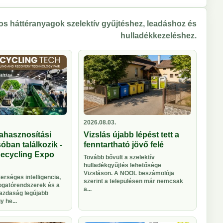
s háttéranyagok szelektív gyűjtéshez, leadáshoz és
hulladékkezeléshez.
2026.08.03.
ahasznosítási
Vizslás újabb lépést tett a
óban találkozik -
fenntartható jövő felé
Recycling Expo
Tovább bővült a szelektív
hulladékgyűjtés lehetősége
Vizsláson. A NOOL beszámolója
rséges intelligencia,
szerint a településen már nemcsak
logatórendszerek és a
a...
azdaság legújabb
 he...