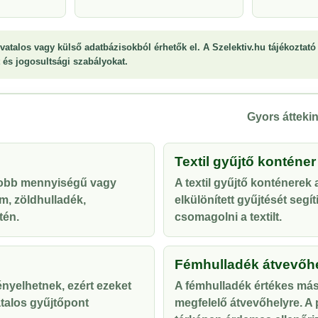
vatalos vagy külső adatbázisokból érhetők el. A Szelektiv.hu tájékoztató 
st és jogosultsági szabályokat.
Gyors áttekin
Textil gyűjtő konténer
yobb mennyiségű vagy
A textil gyűjtő konténerek
m, zöldhulladék,
elkülönített gyűjtését segí
tén.
csomagolni a textilt.
Fémhulladék átvevőh
ényelhetnek, ezért ezeket
A fémhulladék értékes más
talos gyűjtőpont
megfelelő átvevőhelyre. A p