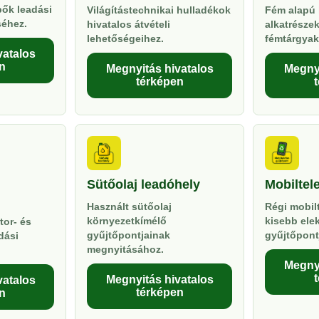
pők leadási
Világítástechnikai hulladékok
Fém alapú 
séhez.
hivatalos átvételi
alkatrésze
lehetőségeihez.
fémtárgyak
vatalos
n
Megnyitás hivatalos
Megnyi
térképen
Sütőolaj leadóhely
Mobiltel
Használt sütőolaj
Régi mobil
környezetkímélő
kisebb ele
tor- és
gyűjtőpontjainak
gyűjtőpont
dási
megnyitásához.
Megnyi
Megnyitás hivatalos
vatalos
térképen
n