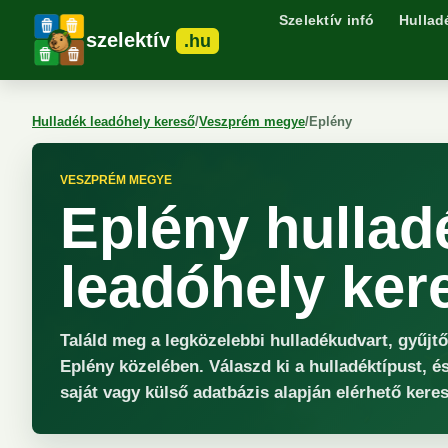
Szelektív infó
Hullad
szelektív
.hu
Hulladék leadóhely kereső
/
Veszprém megye
/
Eplény
VESZPRÉM MEGYE
Eplény hullad
leadóhely ker
Találd meg a legközelebbi hulladékudvart, gyűjt
Eplény közelében. Válaszd ki a hulladéktípust, é
saját vagy külső adatbázis alapján elérhető keres