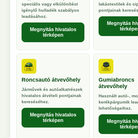
speciális vagy elkülönítést
lakástextilek és ci
igénylő hulladék szabályos
pontjainak keresé
leadásához.
Megnyitás hi
térképe
Megnyitás hivatalos
térképen
Roncsautó átvevőhely
Gumiabroncs
átvevőhely
Járművek és autóalkatrészek
hivatalos átvételi pontjainak
Használt autó-, mo
kereséséhez.
kerékpárgumik lea
lehetőségeihez.
Megnyitás hivatalos
térképen
Megnyitás hi
térképe