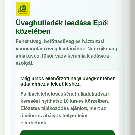
Üveghulladék leadása Epöl
közelében
Fehér üveg, befőttesüveg és háztartási
csomagolási üveg leadásához. Nem síküveg,
ablaküveg, tükör vagy kerámia leadására
szolgál.
Még nincs ellenőrzött helyi üvegkonténer
adat ehhez a településhez.
Fallback lehetőségként hulladékudvari
keresést nyithatsz 10 km-es körzetben.
Előzetes tájékozódás ajánlott, mert az
átvételi szabályok helyenként
eltérhetnek.