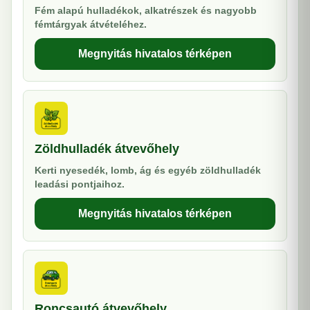
Fém alapú hulladékok, alkatrészek és nagyobb
fémtárgyak átvételéhez.
Megnyitás hivatalos térképen
Zöldhulladék átvevőhely
Kerti nyesedék, lomb, ág és egyéb zöldhulladék
leadási pontjaihoz.
Megnyitás hivatalos térképen
Roncsautó átvevőhely