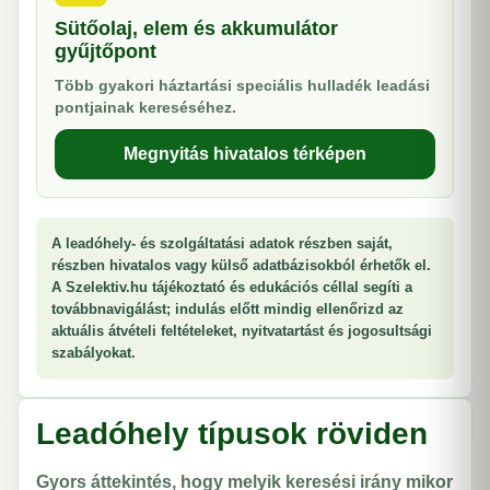
Sütőolaj, elem és akkumulátor
gyűjtőpont
Több gyakori háztartási speciális hulladék leadási
pontjainak kereséséhez.
Megnyitás hivatalos térképen
A leadóhely- és szolgáltatási adatok részben saját,
részben hivatalos vagy külső adatbázisokból érhetők el.
A Szelektiv.hu tájékoztató és edukációs céllal segíti a
továbbnavigálást; indulás előtt mindig ellenőrizd az
aktuális átvételi feltételeket, nyitvatartást és jogosultsági
szabályokat.
Leadóhely típusok röviden
Gyors áttekintés, hogy melyik keresési irány mikor