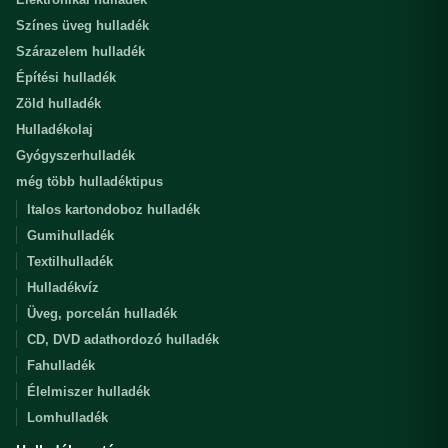
Színes üveg hulladék
Szárazelem hulladék
Építési hulladék
Zöld hulladék
Hulladékolaj
Gyógyszerhulladék
még több hulladéktipus
Italos kartondoboz hulladék
Gumihulladék
Textilhulladék
Hulladékvíz
Üveg, porcelán hulladék
CD, DVD adathordozó hulladék
Fahulladék
Élelmiszer hulladék
Lomhulladék