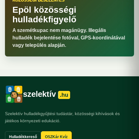
KÖZÖSSÉGI BEJELENTÉS
Epöl közösségi
hulladékfigyelő
A szemétkupac nem magánügy. Illegális
hulladék bejelentése fotóval, GPS-koordinátával
vagy település alapján.
szelektív
.hu
Szelektív hulladékgyűjtési tudástár, közösségi kihívások és
játékos környezeti edukáció.
Hulladékkereső
OSZKár Kvíz