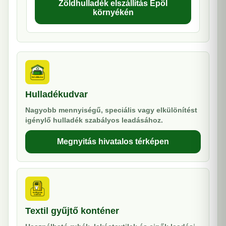
Zöldhulladék elszállítás Epöl
környékén
Hulladékudvar
Nagyobb mennyiségű, speciális vagy elkülönítést
igénylő hulladék szabályos leadásához.
Megnyitás hivatalos térképen
Textil gyűjtő konténer