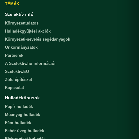
TÉMÁK
Szelektív infó
Környezettudatos
Hulladékgyűjtési akciók
Környezeti-nevelés segédanyagok
Önkormányzatok
Partnerek
A Szelektív.hu információi
Szelektiv.EU
Zöld építészet
Kapcsolat
Hulladéktípusok
Papír hulladék
Műanyag hulladék
Fém hulladék
Fehér üveg hulladék
Elektronikai hulladék