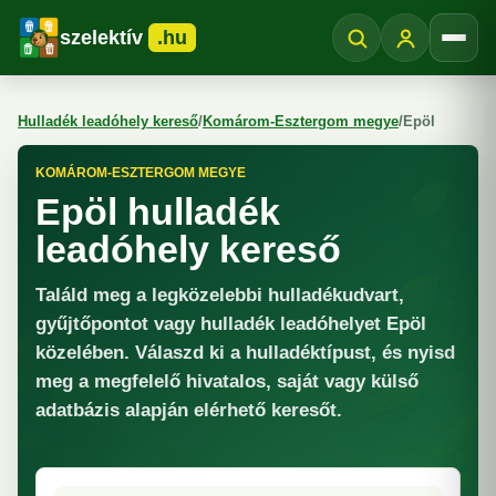
szelektív
.hu
Menü
Hulladék leadóhely kereső
/
Komárom-Esztergom megye
/
Epöl
KOMÁROM-ESZTERGOM MEGYE
Epöl hulladék
leadóhely kereső
Találd meg a legközelebbi hulladékudvart,
gyűjtőpontot vagy hulladék leadóhelyet Epöl
közelében. Válaszd ki a hulladéktípust, és nyisd
meg a megfelelő hivatalos, saját vagy külső
adatbázis alapján elérhető keresőt.