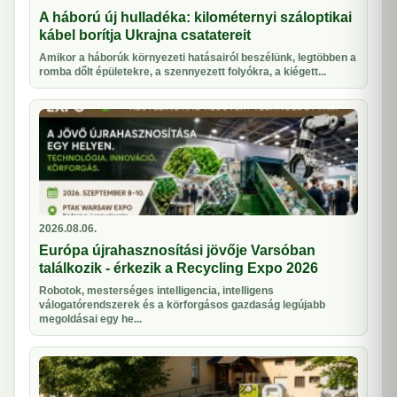
A háború új hulladéka: kilométernyi száloptikai
kábel borítja Ukrajna csatatereit
Amikor a háborúk környezeti hatásairól beszélünk, legtöbben a
romba dőlt épületekre, a szennyezett folyókra, a kiégett...
2026.08.06.
Európa újrahasznosítási jövője Varsóban
találkozik - érkezik a Recycling Expo 2026
Robotok, mesterséges intelligencia, intelligens
válogatórendszerek és a körforgásos gazdaság legújabb
megoldásai egy he...