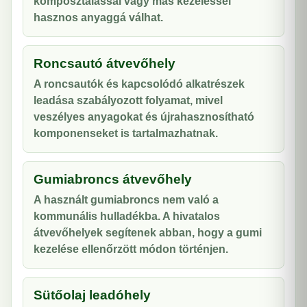
komposztálással vagy más kezeléssel
hasznos anyaggá válhat.
Roncsautó átvevőhely
A roncsautók és kapcsolódó alkatrészek
leadása szabályozott folyamat, mivel
veszélyes anyagokat és újrahasznosítható
komponenseket is tartalmazhatnak.
Gumiabroncs átvevőhely
A használt gumiabroncs nem való a
kommunális hulladékba. A hivatalos
átvevőhelyek segítenek abban, hogy a gumi
kezelése ellenőrzött módon történjen.
Sütőolaj leadóhely