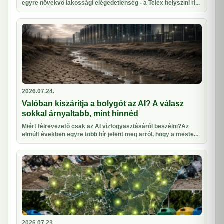
egyre növekvő lakossági elégedetlenség - a Telex helyszíni ri...
2026.07.24.
Valóban kiszárítja a bolygót az AI? A válasz
sokkal árnyaltabb, mint hinnéd
Miért félrevezető csak az AI vízfogyasztásáról beszélni?Az
elmúlt években egyre több hír jelent meg arról, hogy a meste...
2026.07.23.