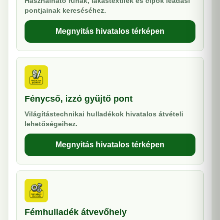
Használható ruhák, lakástextilek és cipők leadási
pontjainak kereséséhez.
Megnyitás hivatalos térképen
Fénycső, izzó gyűjtő pont
Világítástechnikai hulladékok hivatalos átvételi
lehetőségeihez.
Megnyitás hivatalos térképen
Fémhulladék átvevőhely