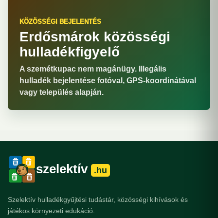
KÖZÖSSÉGI BEJELENTÉS
Erdősmárok közösségi
hulladékfigyelő
A szemétkupac nem magánügy. Illegális
hulladék bejelentése fotóval, GPS-koordinátával
vagy település alapján.
szelektív
.hu
Szelektív hulladékgyűjtési tudástár, közösségi kihívások és
játékos környezeti edukáció.