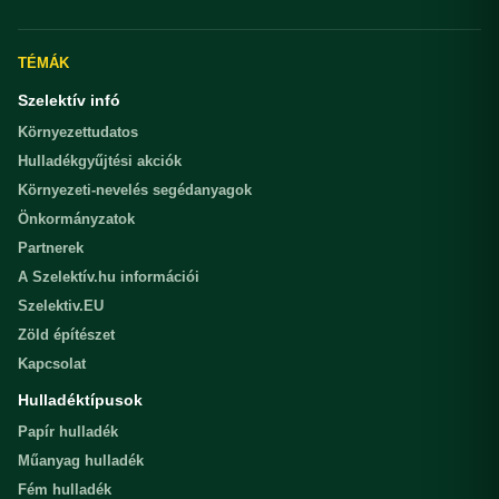
TÉMÁK
Szelektív infó
Környezettudatos
Hulladékgyűjtési akciók
Környezeti-nevelés segédanyagok
Önkormányzatok
Partnerek
A Szelektív.hu információi
Szelektiv.EU
Zöld építészet
Kapcsolat
Hulladéktípusok
Papír hulladék
Műanyag hulladék
Fém hulladék