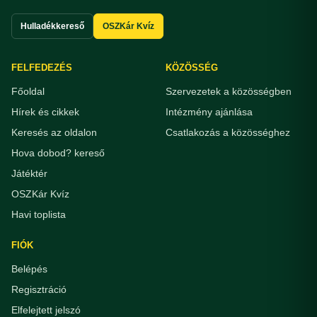
Hulladékkereső
OSZKár Kvíz
FELFEDEZÉS
KÖZÖSSÉG
Főoldal
Szervezetek a közösségben
Hírek és cikkek
Intézmény ajánlása
Keresés az oldalon
Csatlakozás a közösséghez
Hova dobod? kereső
Játéktér
OSZKár Kvíz
Havi toplista
FIÓK
Belépés
Regisztráció
Elfelejtett jelszó