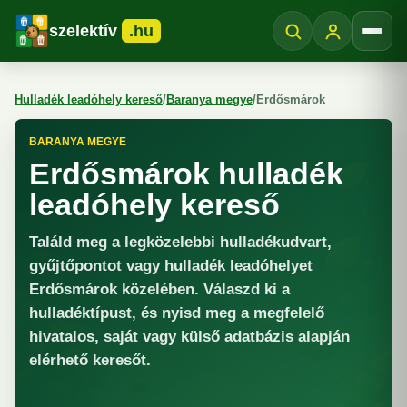
szelektív
.hu
Menü
Hulladék leadóhely kereső
/
Baranya megye
/
Erdősmárok
BARANYA MEGYE
Erdősmárok hulladék
leadóhely kereső
Találd meg a legközelebbi hulladékudvart,
gyűjtőpontot vagy hulladék leadóhelyet
Erdősmárok közelében. Válaszd ki a
hulladéktípust, és nyisd meg a megfelelő
hivatalos, saját vagy külső adatbázis alapján
elérhető keresőt.