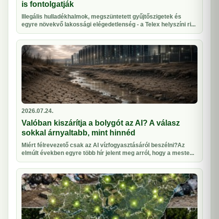
is fontolgatják
Illegális hulladékhalmok, megszüntetett gyűjtőszigetek és
egyre növekvő lakossági elégedetlenség - a Telex helyszíni ri...
2026.07.24.
Valóban kiszárítja a bolygót az AI? A válasz
sokkal árnyaltabb, mint hinnéd
Miért félrevezető csak az AI vízfogyasztásáról beszélni?Az
elmúlt években egyre több hír jelent meg arról, hogy a meste...