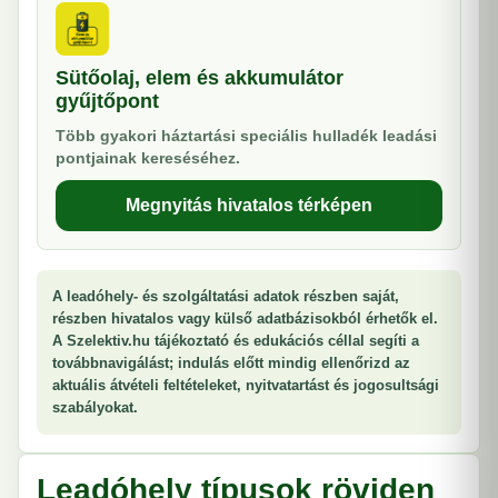
Sütőolaj, elem és akkumulátor
gyűjtőpont
Több gyakori háztartási speciális hulladék leadási
pontjainak kereséséhez.
Megnyitás hivatalos térképen
A leadóhely- és szolgáltatási adatok részben saját,
részben hivatalos vagy külső adatbázisokból érhetők el.
A Szelektiv.hu tájékoztató és edukációs céllal segíti a
továbbnavigálást; indulás előtt mindig ellenőrizd az
aktuális átvételi feltételeket, nyitvatartást és jogosultsági
szabályokat.
Leadóhely típusok röviden