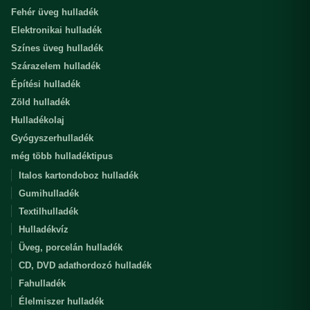
Fehér üveg hulladék
Elektronikai hulladék
Színes üveg hulladék
Szárazelem hulladék
Építési hulladék
Zöld hulladék
Hulladékolaj
Gyógyszerhulladék
még több hulladéktipus
Italos kartondoboz hulladék
Gumihulladék
Textilhulladék
Hulladékvíz
Üveg, porcelán hulladék
CD, DVD adathordozó hulladék
Fahulladék
Élelmiszer hulladék