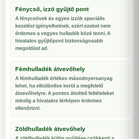
Fénycső, izzó gyűjtő pont
A fénycsövek és egyes izzók speciális
kezelést igényelhetnek, ezért ezeket nem
érdemes a vegyes hulladék közé tenni. A
hivatalos gyűjtőpont biztonságosabb
megoldást ad.
Fémhulladék átvevőhely
A fémhulladék értékes másodnyersanyag
lehet, ha elkülönítve kerül a megfelelő
átvevőhelyre. A pontos átvételi feltételeket
mindig a hivatalos térképen érdemes
ellenőrizni.
Zöldhulladék átvevőhely
A zöldhulladék külön gyűjtése csökkenti a