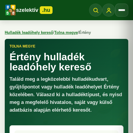
szelektív
.hu
Menü
Hulladék leadóhely kereső
/
Tolna megye
/
Értény
TOLNA MEGYE
Értény hulladék
leadóhely kereső
Találd meg a legközelebbi hulladékudvart,
gyűjtőpontot vagy hulladék leadóhelyet Értény
közelében. Válaszd ki a hulladéktípust, és nyisd
meg a megfelelő hivatalos, saját vagy külső
adatbázis alapján elérhető keresőt.