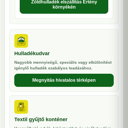
Zöldhulladék elszállítás Értény
környékén
Hulladékudvar
Nagyobb mennyiségű, speciális vagy elkülönítést
igénylő hulladék szabályos leadásához.
Megnyitás hivatalos térképen
Textil gyűjtő konténer