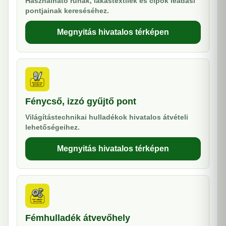
Használható ruhák, lakástextilek és cipők leadási
pontjainak kereséséhez.
Megnyitás hivatalos térképen
Fénycső, izzó gyűjtő pont
Világítástechnikai hulladékok hivatalos átvételi
lehetőségeihez.
Megnyitás hivatalos térképen
Fémhulladék átvevőhely