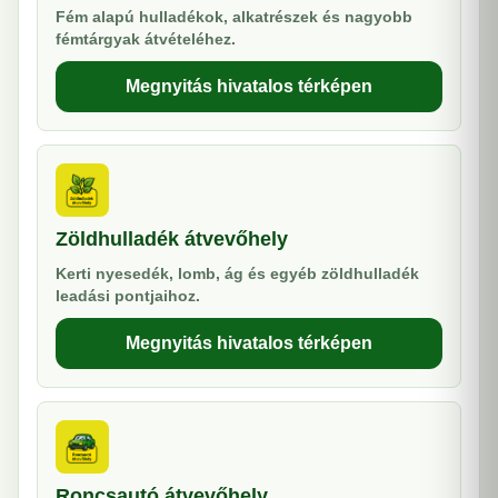
Fém alapú hulladékok, alkatrészek és nagyobb
fémtárgyak átvételéhez.
Megnyitás hivatalos térképen
Zöldhulladék átvevőhely
Kerti nyesedék, lomb, ág és egyéb zöldhulladék
leadási pontjaihoz.
Megnyitás hivatalos térképen
Roncsautó átvevőhely