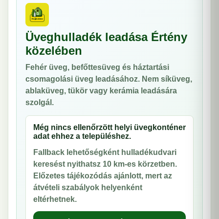
Üveghulladék leadása Értény
közelében
Fehér üveg, befőttesüveg és háztartási
csomagolási üveg leadásához. Nem síküveg,
ablaküveg, tükör vagy kerámia leadására
szolgál.
Még nincs ellenőrzött helyi üvegkonténer
adat ehhez a településhez.
Fallback lehetőségként hulladékudvari
keresést nyithatsz 10 km-es körzetben.
Előzetes tájékozódás ajánlott, mert az
átvételi szabályok helyenként
eltérhetnek.