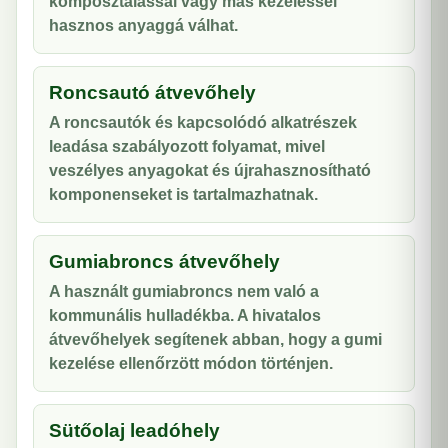
komposztálással vagy más kezeléssel
hasznos anyaggá válhat.
Roncsautó átvevőhely
A roncsautók és kapcsolódó alkatrészek
leadása szabályozott folyamat, mivel
veszélyes anyagokat és újrahasznosítható
komponenseket is tartalmazhatnak.
Gumiabroncs átvevőhely
A használt gumiabroncs nem való a
kommunális hulladékba. A hivatalos
átvevőhelyek segítenek abban, hogy a gumi
kezelése ellenőrzött módon történjen.
Sütőolaj leadóhely