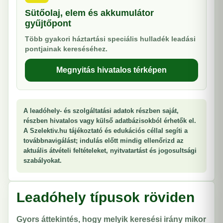
Sütőolaj, elem és akkumulátor
gyűjtőpont
Több gyakori háztartási speciális hulladék leadási
pontjainak kereséséhez.
Megnyitás hivatalos térképen
A leadóhely- és szolgáltatási adatok részben saját,
részben hivatalos vagy külső adatbázisokból érhetők el.
A Szelektiv.hu tájékoztató és edukációs céllal segíti a
továbbnavigálást; indulás előtt mindig ellenőrizd az
aktuális átvételi feltételeket, nyitvatartást és jogosultsági
szabályokat.
Leadóhely típusok röviden
Gyors áttekintés, hogy melyik keresési irány mikor