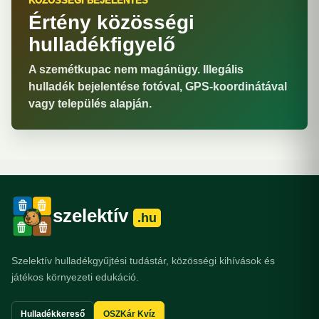
KÖZÖSSÉGI BEJELENTÉS
Értény közösségi
hulladékfigyelő
A szemétkupac nem magánügy. Illegális
hulladék bejelentése fotóval, GPS-koordinátával
vagy település alapján.
szelektív
.hu
Szelektív hulladékgyűjtési tudástár, közösségi kihívások és
játékos környezeti edukáció.
Hulladékkereső
OSZKár Kvíz