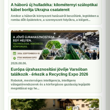
A háború új hulladéka: kilométernyi száloptikai
kábel borítja Ukrajna csatatereit
Amikor a háborúk környezeti hatásairól beszélünk, legtöbben a
romba dőlt épületekre, a szennyezett folyókra, a kiégett...
2026.08.06.
Európa újrahasznosítási jövője Varsóban
találkozik - érkezik a Recycling Expo 2026
Robotok, mesterséges intelligencia, intelligens
válogatórendszerek és a körforgásos gazdaság legújabb
megoldásai egy he...