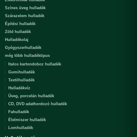
Színes üveg hulladék
Szárazelem hulladék
Építési hulladék
Zöld hulladék
Hulladékolaj
Gyógyszerhulladék
még több hulladéktipus
Italos kartondoboz hulladék
Gumihulladék
Textilhulladék
Hulladékvíz
Üveg, porcelán hulladék
CD, DVD adathordozó hulladék
Fahulladék
Élelmiszer hulladék
Lomhulladék