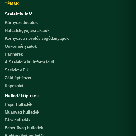
TÉMÁK
Szelektív infó
Környezettudatos
Hulladékgyűjtési akciók
Környezeti-nevelés segédanyagok
Önkormányzatok
Partnerek
A Szelektív.hu információi
Szelektiv.EU
Zöld építészet
Kapcsolat
Hulladéktípusok
Papír hulladék
Műanyag hulladék
Fém hulladék
Fehér üveg hulladék
Elektronikai hulladék