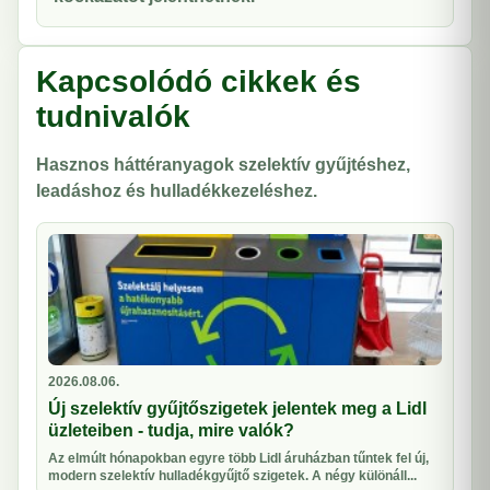
Kapcsolódó cikkek és
tudnivalók
Hasznos háttéranyagok szelektív gyűjtéshez,
leadáshoz és hulladékkezeléshez.
2026.08.06.
Új szelektív gyűjtőszigetek jelentek meg a Lidl
üzleteiben - tudja, mire valók?
Az elmúlt hónapokban egyre több Lidl áruházban tűntek fel új,
modern szelektív hulladékgyűjtő szigetek. A négy különáll...