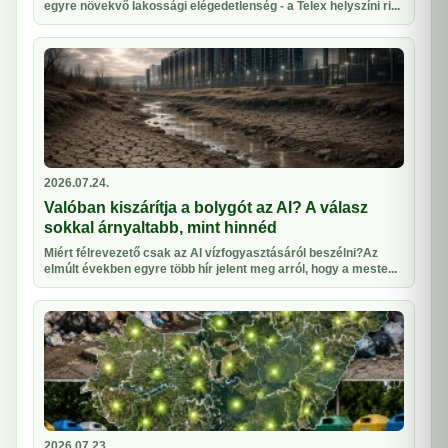
egyre növekvő lakossági elégedetlenség - a Telex helyszíni ri...
2026.07.24.
Valóban kiszárítja a bolygót az AI? A válasz
sokkal árnyaltabb, mint hinnéd
Miért félrevezető csak az AI vízfogyasztásáról beszélni?Az
elmúlt években egyre több hír jelent meg arról, hogy a meste...
2026.07.23.