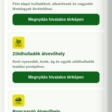
Fém alapú hulladékok, alkatrészek és nagyobb
fémtárgyak átvételéhez.
Megnyitás hivatalos térképen
Zöldhulladék átvevőhely
Kerti nyesedék, lomb, ág és egyéb zöldhulladék
leadási pontjaihoz.
Megnyitás hivatalos térképen
Roncsautó átvevőhely