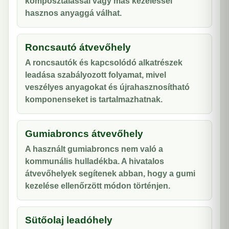
komposztálással vagy más kezeléssel
hasznos anyaggá válhat.
Roncsautó átvevőhely
A roncsautók és kapcsolódó alkatrészek
leadása szabályozott folyamat, mivel
veszélyes anyagokat és újrahasznosítható
komponenseket is tartalmazhatnak.
Gumiabroncs átvevőhely
A használt gumiabroncs nem való a
kommunális hulladékba. A hivatalos
átvevőhelyek segítenek abban, hogy a gumi
kezelése ellenőrzött módon történjen.
Sütőolaj leadóhely