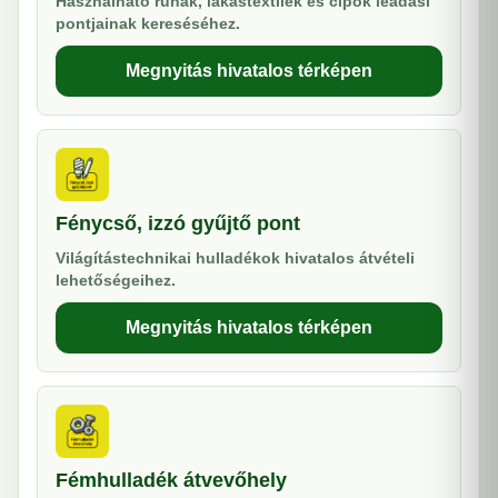
Használható ruhák, lakástextilek és cipők leadási
pontjainak kereséséhez.
Megnyitás hivatalos térképen
Fénycső, izzó gyűjtő pont
Világítástechnikai hulladékok hivatalos átvételi
lehetőségeihez.
Megnyitás hivatalos térképen
Fémhulladék átvevőhely