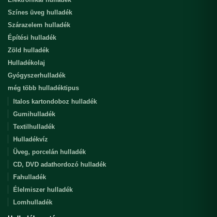
Színes üveg hulladék
Szárazelem hulladék
Építési hulladék
Zöld hulladék
Hulladékolaj
Gyógyszerhulladék
még több hulladéktipus
Italos kartondoboz hulladék
Gumihulladék
Textilhulladék
Hulladékvíz
Üveg, porcelán hulladék
CD, DVD adathordozó hulladék
Fahulladék
Élelmiszer hulladék
Lomhulladék