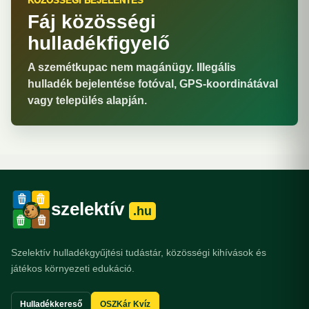
KÖZÖSSÉGI BEJELENTÉS
Fáj közösségi
hulladékfigyelő
A szemétkupac nem magánügy. Illegális
hulladék bejelentése fotóval, GPS-koordinátával
vagy település alapján.
szelektív
.hu
Szelektív hulladékgyűjtési tudástár, közösségi kihívások és
játékos környezeti edukáció.
Hulladékkereső
OSZKár Kvíz