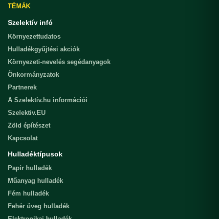
TÉMÁK
Szelektív infó
Környezettudatos
Hulladékgyűjtési akciók
Környezeti-nevelés segédanyagok
Önkormányzatok
Partnerek
A Szelektív.hu információi
Szelektiv.EU
Zöld építészet
Kapcsolat
Hulladéktípusok
Papír hulladék
Műanyag hulladék
Fém hulladék
Fehér üveg hulladék
Elektronikai hulladék