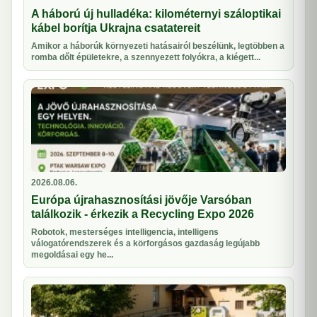
A háború új hulladéka: kilométernyi száloptikai
kábel borítja Ukrajna csatatereit
Amikor a háborúk környezeti hatásairól beszélünk, legtöbben a
romba dőlt épületekre, a szennyezett folyókra, a kiégett...
2026.08.06.
Európa újrahasznosítási jövője Varsóban
találkozik - érkezik a Recycling Expo 2026
Robotok, mesterséges intelligencia, intelligens
válogatórendszerek és a körforgásos gazdaság legújabb
megoldásai egy he...