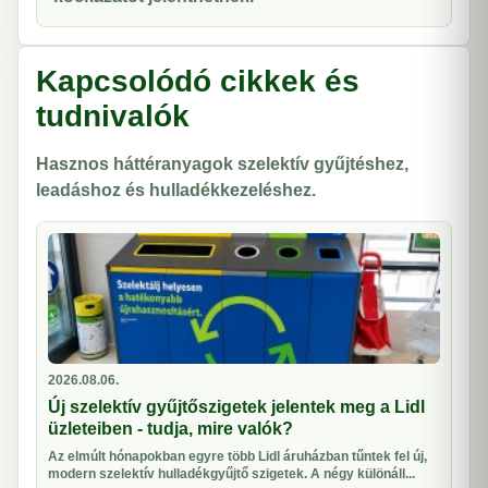
Kapcsolódó cikkek és
tudnivalók
Hasznos háttéranyagok szelektív gyűjtéshez,
leadáshoz és hulladékkezeléshez.
2026.08.06.
Új szelektív gyűjtőszigetek jelentek meg a Lidl
üzleteiben - tudja, mire valók?
Az elmúlt hónapokban egyre több Lidl áruházban tűntek fel új,
modern szelektív hulladékgyűjtő szigetek. A négy különáll...