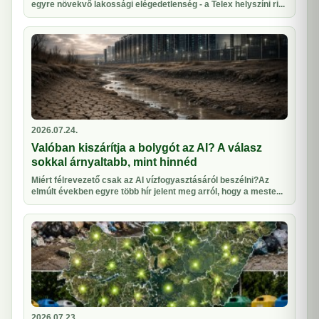
egyre növekvő lakossági elégedetlenség - a Telex helyszíni ri...
2026.07.24.
Valóban kiszárítja a bolygót az AI? A válasz
sokkal árnyaltabb, mint hinnéd
Miért félrevezető csak az AI vízfogyasztásáról beszélni?Az
elmúlt években egyre több hír jelent meg arról, hogy a meste...
2026.07.23.