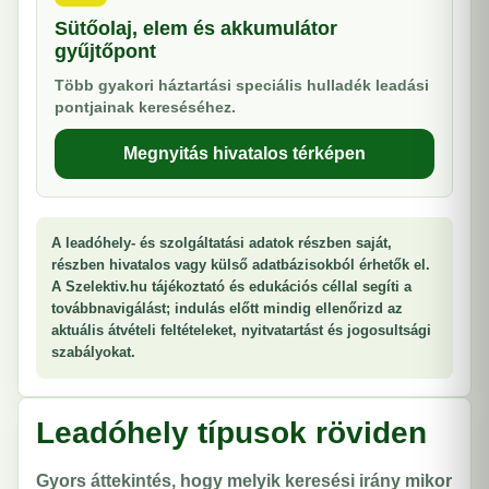
Sütőolaj, elem és akkumulátor
gyűjtőpont
Több gyakori háztartási speciális hulladék leadási
pontjainak kereséséhez.
Megnyitás hivatalos térképen
A leadóhely- és szolgáltatási adatok részben saját,
részben hivatalos vagy külső adatbázisokból érhetők el.
A Szelektiv.hu tájékoztató és edukációs céllal segíti a
továbbnavigálást; indulás előtt mindig ellenőrizd az
aktuális átvételi feltételeket, nyitvatartást és jogosultsági
szabályokat.
Leadóhely típusok röviden
Gyors áttekintés, hogy melyik keresési irány mikor