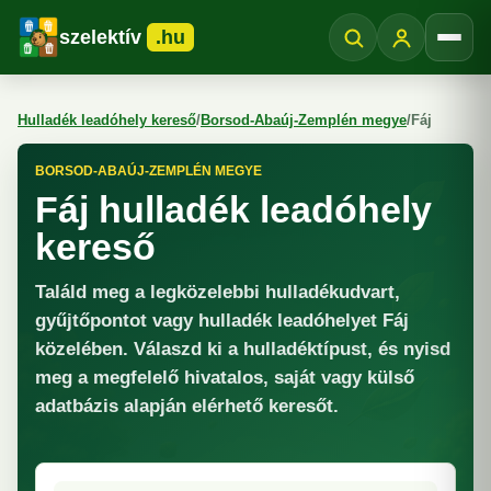
szelektív
.hu
Menü
Hulladék leadóhely kereső
/
Borsod-Abaúj-Zemplén megye
/
Fáj
BORSOD-ABAÚJ-ZEMPLÉN MEGYE
Fáj hulladék leadóhely
kereső
Találd meg a legközelebbi hulladékudvart,
gyűjtőpontot vagy hulladék leadóhelyet Fáj
közelében. Válaszd ki a hulladéktípust, és nyisd
meg a megfelelő hivatalos, saját vagy külső
adatbázis alapján elérhető keresőt.