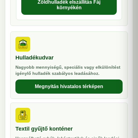
Zöldhulladék elszállítás Fáj
környékén
Hulladékudvar
Nagyobb mennyiségű, speciális vagy elkülönítést
igénylő hulladék szabályos leadásához.
Megnyitás hivatalos térképen
Textil gyűjtő konténer