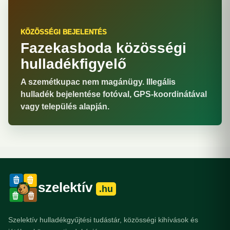
KÖZÖSSÉGI BEJELENTÉS
Fazekasboda közösségi
hulladékfigyelő
A szemétkupac nem magánügy. Illegális
hulladék bejelentése fotóval, GPS-koordinátával
vagy település alapján.
szelektív
.hu
Szelektív hulladékgyűjtési tudástár, közösségi kihívások és