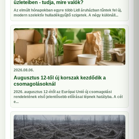
üzleteiben - tudja, mire valók?
Az elmúlt hónapokban egyre több Lidl áruházban tűntek fel új,
modern szelektív hulladékgyűjtő szigetek. A négy különáll...
2026.08.06.
Augusztus 12-től új korszak kezdődik a
csomagolásoknál
2026. augusztus 12-étől az Európai Unió új csomagolási
rendeletének első jelentősebb előírásai lépnek hatályba. A cél
e...