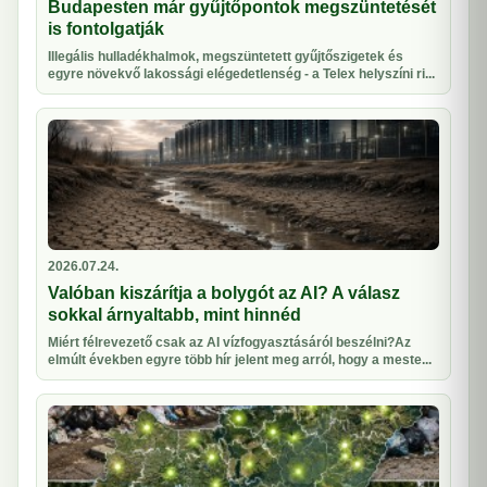
Budapesten már gyűjtőpontok megszüntetését
is fontolgatják
Illegális hulladékhalmok, megszüntetett gyűjtőszigetek és
egyre növekvő lakossági elégedetlenség - a Telex helyszíni ri...
2026.07.24.
Valóban kiszárítja a bolygót az AI? A válasz
sokkal árnyaltabb, mint hinnéd
Miért félrevezető csak az AI vízfogyasztásáról beszélni?Az
elmúlt években egyre több hír jelent meg arról, hogy a meste...