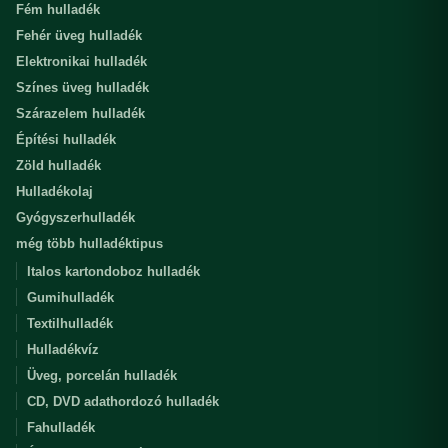
Fém hulladék
Fehér üveg hulladék
Elektronikai hulladék
Színes üveg hulladék
Szárazelem hulladék
Építési hulladék
Zöld hulladék
Hulladékolaj
Gyógyszerhulladék
még több hulladéktipus
Italos kartondoboz hulladék
Gumihulladék
Textilhulladék
Hulladékvíz
Üveg, porcelán hulladék
CD, DVD adathordozó hulladék
Fahulladék