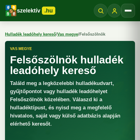
szelektív
.hu
Menü
Hulladék leadóhely kereső
/
Vas megye
/
Felsőszölnök
VAS MEGYE
Felsőszölnök hulladék
leadóhely kereső
Találd meg a legközelebbi hulladékudvart,
gyűjtőpontot vagy hulladék leadóhelyet
Felsőszölnök közelében. Válaszd ki a
hulladéktípust, és nyisd meg a megfelelő
hivatalos, saját vagy külső adatbázis alapján
elérhető keresőt.