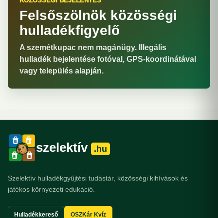
KÖZÖSSÉGI BEJELENTÉS
Felsőszölnök közösségi
hulladékfigyelő
A szemétkupac nem magánügy. Illegális
hulladék bejelentése fotóval, GPS-koordinátával
vagy település alapján.
szelektív
.hu
Szelektív hulladékgyűjtési tudástár, közösségi kihívások és
játékos környezeti edukáció.
Hulladékkereső
OSZKár Kvíz