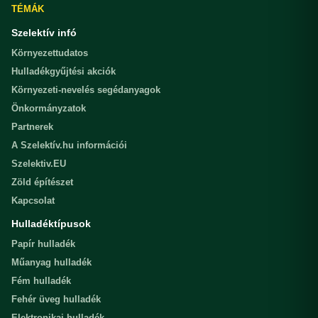
TÉMÁK
Szelektív infó
Környezettudatos
Hulladékgyűjtési akciók
Környezeti-nevelés segédanyagok
Önkormányzatok
Partnerek
A Szelektív.hu információi
Szelektiv.EU
Zöld építészet
Kapcsolat
Hulladéktípusok
Papír hulladék
Műanyag hulladék
Fém hulladék
Fehér üveg hulladék
Elektronikai hulladék