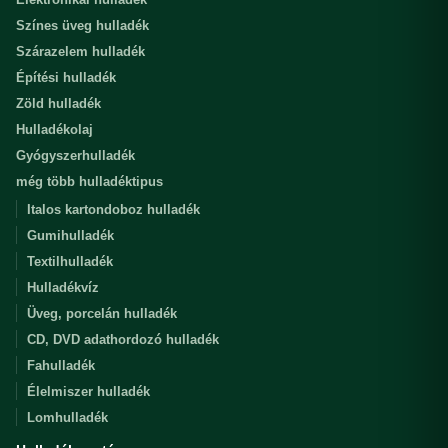
Színes üveg hulladék
Szárazelem hulladék
Építési hulladék
Zöld hulladék
Hulladékolaj
Gyógyszerhulladék
még több hulladéktipus
Italos kartondoboz hulladék
Gumihulladék
Textilhulladék
Hulladékvíz
Üveg, porcelán hulladék
CD, DVD adathordozó hulladék
Fahulladék
Élelmiszer hulladék
Lomhulladék