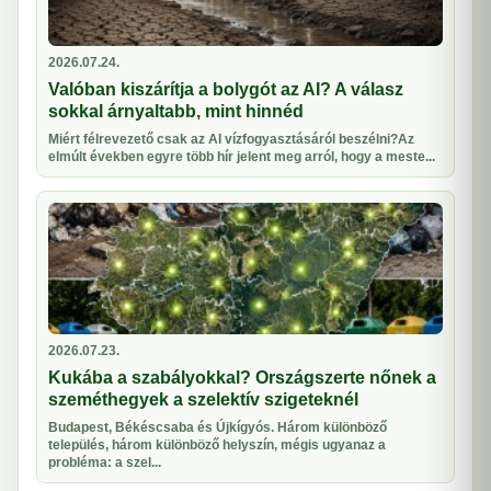
2026.07.24.
Valóban kiszárítja a bolygót az AI? A válasz
sokkal árnyaltabb, mint hinnéd
Miért félrevezető csak az AI vízfogyasztásáról beszélni?Az
elmúlt években egyre több hír jelent meg arról, hogy a meste...
2026.07.23.
Kukába a szabályokkal? Országszerte nőnek a
szeméthegyek a szelektív szigeteknél
Budapest, Békéscsaba és Újkígyós. Három különböző
település, három különböző helyszín, mégis ugyanaz a
probléma: a szel...