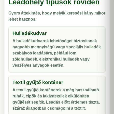
Leadóhely típusok röviden
Gyors áttekintés, hogy melyik keresési irány mikor
lehet hasznos.
Hulladékudvar
A hulladékudvarok lehetőséget biztosítanak
nagyobb mennyiségű vagy speciális hulladék
szabályos leadására, például lom,
zöldhulladék, elektronikai hulladék vagy
veszélyes anyagok esetén.
Textil gyűjtő konténer
A textil gyűjtő konténerek a még használható
ruhák, cipők és lakástextilek elkülönített
gyűjtését segítik. Leadás előtt érdemes tiszta,
száraz állapotban csomagolni a textilt.