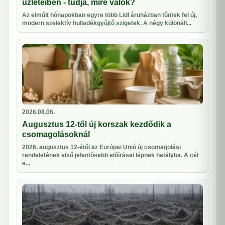
üzleteiben - tudja, mire valók?
Az elmúlt hónapokban egyre több Lidl áruházban tűntek fel új,
modern szelektív hulladékgyűjtő szigetek. A négy különáll...
2026.08.06.
Augusztus 12-től új korszak kezdődik a
csomagolásoknál
2026. augusztus 12-étől az Európai Unió új csomagolási
rendeletének első jelentősebb előírásai lépnek hatályba. A cél
e...