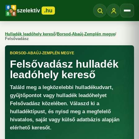
szelektív
.hu
Menü
Hulladék leadóhely kereső
/
Borsod-Abaúj-Zemplén megye
/
Felsővadász
BORSOD-ABAÚJ-ZEMPLÉN MEGYE
Felsővadász hulladék
leadóhely kereső
Találd meg a legközelebbi hulladékudvart,
gyűjtőpontot vagy hulladék leadóhelyet
Felsővadász közelében. Válaszd ki a
hulladéktípust, és nyisd meg a megfelelő
hivatalos, saját vagy külső adatbázis alapján
elérhető keresőt.