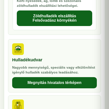
Kerti nyesedék, ág, lomb és szezonális
zöldhulladék elszállítási lehetőségei.
Zöldhulladék elszállítás
Felsővadász környékén
Hulladékudvar
Nagyobb mennyiségű, speciális vagy elkülönítést
igénylő hulladék szabályos leadásához.
Megnyitás hivatalos térképen