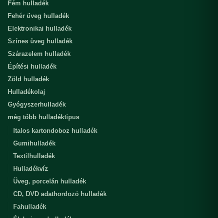
Fém hulladék
Fehér üveg hulladék
Elektronikai hulladék
Színes üveg hulladék
Szárazelem hulladék
Építési hulladék
Zöld hulladék
Hulladékolaj
Gyógyszerhulladék
még több hulladéktipus
Italos kartondoboz hulladék
Gumihulladék
Textilhulladék
Hulladékvíz
Üveg, porcelán hulladék
CD, DVD adathordozó hulladék
Fahulladék