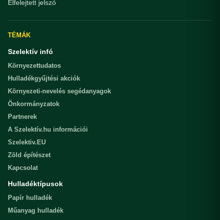
Elfelejtett jelszó
TÉMÁK
Szelektív infó
Környezettudatos
Hulladékgyűjtési akciók
Környezeti-nevelés segédanyagok
Önkormányzatok
Partnerek
A Szelektív.hu információi
Szelektiv.EU
Zöld építészet
Kapcsolat
Hulladéktípusok
Papír hulladék
Műanyag hulladék