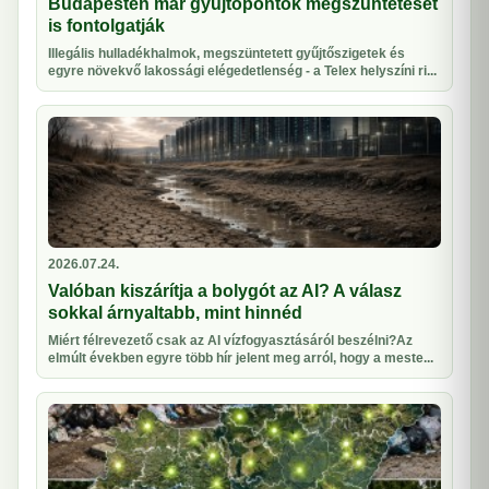
Budapesten már gyűjtőpontok megszüntetését
is fontolgatják
Illegális hulladékhalmok, megszüntetett gyűjtőszigetek és
egyre növekvő lakossági elégedetlenség - a Telex helyszíni ri...
2026.07.24.
Valóban kiszárítja a bolygót az AI? A válasz
sokkal árnyaltabb, mint hinnéd
Miért félrevezető csak az AI vízfogyasztásáról beszélni?Az
elmúlt években egyre több hír jelent meg arról, hogy a meste...