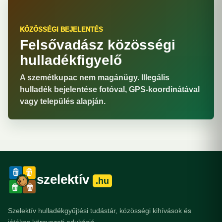
KÖZÖSSÉGI BEJELENTÉS
Felsővadász közösségi
hulladékfigyelő
A szemétkupac nem magánügy. Illegális
hulladék bejelentése fotóval, GPS-koordinátával
vagy település alapján.
szelektív
.hu
Szelektív hulladékgyűjtési tudástár, közösségi kihívások és