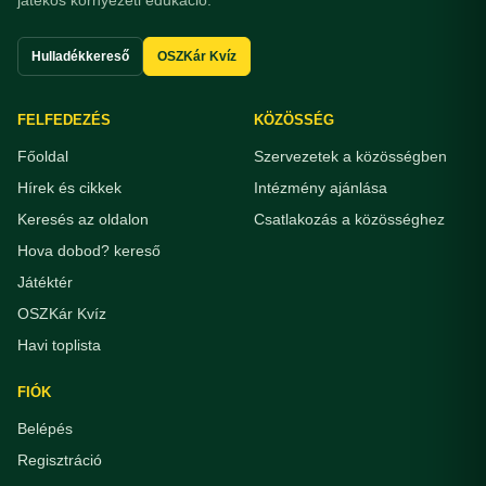
játékos környezeti edukáció.
Hulladékkereső
OSZKár Kvíz
FELFEDEZÉS
KÖZÖSSÉG
Főoldal
Szervezetek a közösségben
Hírek és cikkek
Intézmény ajánlása
Keresés az oldalon
Csatlakozás a közösséghez
Hova dobod? kereső
Játéktér
OSZKár Kvíz
Havi toplista
FIÓK
Belépés
Regisztráció