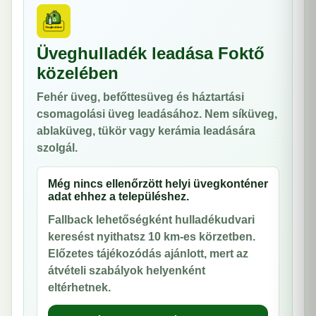
Üveghulladék leadása Foktő
közelében
Fehér üveg, befőttesüveg és háztartási
csomagolási üveg leadásához. Nem síküveg,
ablaküveg, tükör vagy kerámia leadására
szolgál.
Még nincs ellenőrzött helyi üvegkonténer
adat ehhez a településhez.
Fallback lehetőségként hulladékudvari
keresést nyithatsz 10 km-es körzetben.
Előzetes tájékozódás ajánlott, mert az
átvételi szabályok helyenként
eltérhetnek.