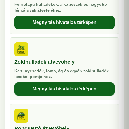
Fém alapú hulladékok, alkatrészek és nagyobb
fémtárgyak átvételéhez.
Megnyitás hivatalos térképen
Zöldhulladék átvevőhely
Kerti nyesedék, lomb, ág és egyéb zöldhulladék
leadási pontjaihoz.
Megnyitás hivatalos térképen
Roncsautó átvevőhely