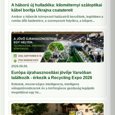
A háború új hulladéka: kilométernyi száloptikai
kábel borítja Ukrajna csatatereit
Amikor a háborúk környezeti hatásairól beszélünk, legtöbben a
romba dőlt épületekre, a szennyezett folyókra, a kiégett...
2026.08.06.
Európa újrahasznosítási jövője Varsóban
találkozik - érkezik a Recycling Expo 2026
Robotok, mesterséges intelligencia, intelligens
válogatórendszerek és a körforgásos gazdaság legújabb
megoldásai egy he...