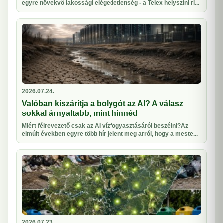
egyre növekvő lakossági elégedetlenség - a Telex helyszíni ri...
2026.07.24.
Valóban kiszárítja a bolygót az AI? A válasz
sokkal árnyaltabb, mint hinnéd
Miért félrevezető csak az AI vízfogyasztásáról beszélni?Az
elmúlt években egyre több hír jelent meg arról, hogy a meste...
2026.07.23.