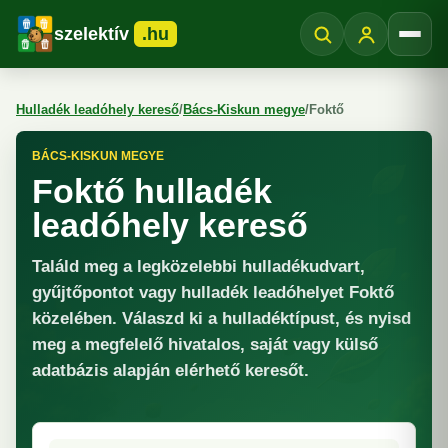
szelektív
.hu
Menü
Hulladék leadóhely kereső
/
Bács-Kiskun megye
/
Foktő
BÁCS-KISKUN MEGYE
Foktő hulladék
leadóhely kereső
Találd meg a legközelebbi hulladékudvart,
gyűjtőpontot vagy hulladék leadóhelyet Foktő
közelében. Válaszd ki a hulladéktípust, és nyisd
meg a megfelelő hivatalos, saját vagy külső
adatbázis alapján elérhető keresőt.