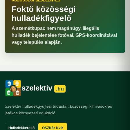
KÖZÖSSÉGI BEJELENTÉS
Foktő közösségi
hulladékfigyelő
A szemétkupac nem magánügy. Illegális
hulladék bejelentése fotóval, GPS-koordinátával
vagy település alapján.
szelektív
.hu
Szelektív hulladékgyűjtési tudástár, közösségi kihívások és
játékos környezeti edukáció.
Hulladékkereső
OSZKár Kvíz