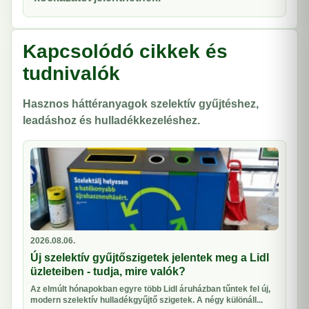
Kapcsolódó cikkek és
tudnivalók
Hasznos háttéranyagok szelektív gyűjtéshez,
leadáshoz és hulladékkezeléshez.
2026.08.06.
Új szelektív gyűjtőszigetek jelentek meg a Lidl
üzleteiben - tudja, mire valók?
Az elmúlt hónapokban egyre több Lidl áruházban tűntek fel új,
modern szelektív hulladékgyűjtő szigetek. A négy különáll...