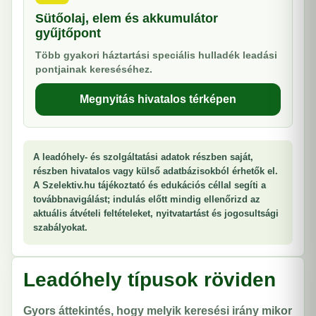
Sütőolaj, elem és akkumulátor
gyűjtőpont
Több gyakori háztartási speciális hulladék leadási
pontjainak kereséséhez.
Megnyitás hivatalos térképen
A leadóhely- és szolgáltatási adatok részben saját,
részben hivatalos vagy külső adatbázisokból érhetők el.
A Szelektiv.hu tájékoztató és edukációs céllal segíti a
továbbnavigálást; indulás előtt mindig ellenőrizd az
aktuális átvételi feltételeket, nyitvatartást és jogosultsági
szabályokat.
Leadóhely típusok röviden
Gyors áttekintés, hogy melyik keresési irány mikor