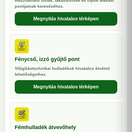
Használható ruhák, lakástextilek és cipők leadási
pontjainak kereséséhez.
Megnyitás hivatalos térképen
Fénycső, izzó gyűjtő pont
Világítástechnikai hulladékok hivatalos átvételi
lehetőségeihez.
Megnyitás hivatalos térképen
Fémhulladék átvevőhely