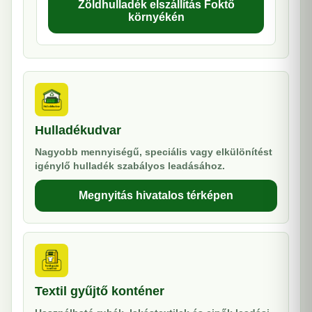
Zöldhulladék elszállítás Foktő
környékén
Hulladékudvar
Nagyobb mennyiségű, speciális vagy elkülönítést
igénylő hulladék szabályos leadásához.
Megnyitás hivatalos térképen
Textil gyűjtő konténer