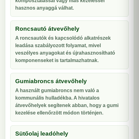
komposztálással vagy más kezeléssel
hasznos anyaggá válhat.
Roncsautó átvevőhely
A roncsautók és kapcsolódó alkatrészek
leadása szabályozott folyamat, mivel
veszélyes anyagokat és újrahasznosítható
komponenseket is tartalmazhatnak.
Gumiabroncs átvevőhely
A használt gumiabroncs nem való a
kommunális hulladékba. A hivatalos
átvevőhelyek segítenek abban, hogy a gumi
kezelése ellenőrzött módon történjen.
Sütőolaj leadóhely