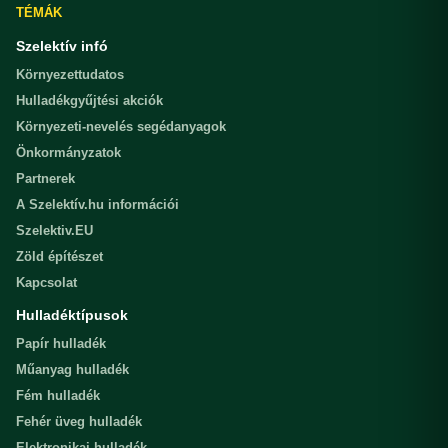
TÉMÁK
Szelektív infó
Környezettudatos
Hulladékgyűjtési akciók
Környezeti-nevelés segédanyagok
Önkormányzatok
Partnerek
A Szelektív.hu információi
Szelektiv.EU
Zöld építészet
Kapcsolat
Hulladéktípusok
Papír hulladék
Műanyag hulladék
Fém hulladék
Fehér üveg hulladék
Elektronikai hulladék