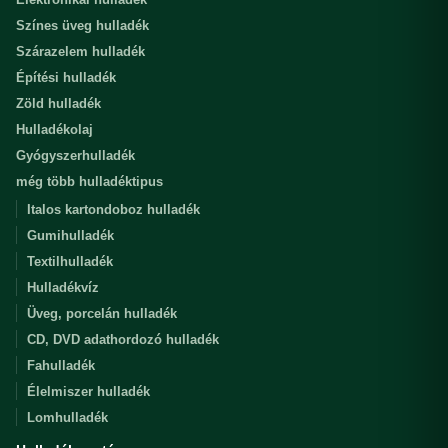
Színes üveg hulladék
Szárazelem hulladék
Építési hulladék
Zöld hulladék
Hulladékolaj
Gyógyszerhulladék
még több hulladéktipus
Italos kartondoboz hulladék
Gumihulladék
Textilhulladék
Hulladékvíz
Üveg, porcelán hulladék
CD, DVD adathordozó hulladék
Fahulladék
Élelmiszer hulladék
Lomhulladék