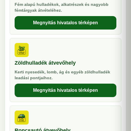
Fém alapú hulladékok, alkatrészek és nagyobb
fémtárgyak átvételéhez.
Megnyitás hivatalos térképen
Zöldhulladék átvevőhely
Kerti nyesedék, lomb, ág és egyéb zöldhulladék
leadási pontjaihoz.
Megnyitás hivatalos térképen
Roncsautó átvevőhely