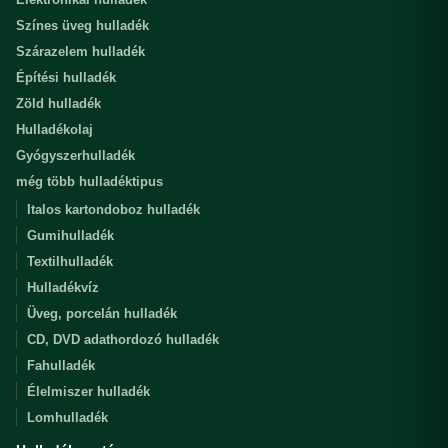
Színes üveg hulladék
Szárazelem hulladék
Építési hulladék
Zöld hulladék
Hulladékolaj
Gyógyszerhulladék
még több hulladéktipus
Italos kartondoboz hulladék
Gumihulladék
Textilhulladék
Hulladékvíz
Üveg, porcelán hulladék
CD, DVD adathordozó hulladék
Fahulladék
Élelmiszer hulladék
Lomhulladék