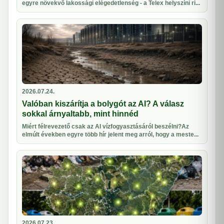
egyre növekvő lakossági elégedetlenség - a Telex helyszíni ri...
2026.07.24.
Valóban kiszárítja a bolygót az AI? A válasz
sokkal árnyaltabb, mint hinnéd
Miért félrevezető csak az AI vízfogyasztásáról beszélni?Az
elmúlt években egyre több hír jelent meg arról, hogy a meste...
2026.07.23.