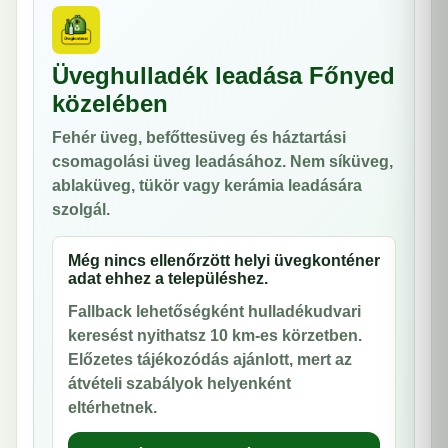
Üveghulladék leadása Főnyed
közelében
Fehér üveg, befőttesüveg és háztartási
csomagolási üveg leadásához. Nem síküveg,
ablaküveg, tükör vagy kerámia leadására
szolgál.
Még nincs ellenőrzött helyi üvegkonténer
adat ehhez a településhez.
Fallback lehetőségként hulladékudvari
keresést nyithatsz 10 km-es körzetben.
Előzetes tájékozódás ajánlott, mert az
átvételi szabályok helyenként
eltérhetnek.