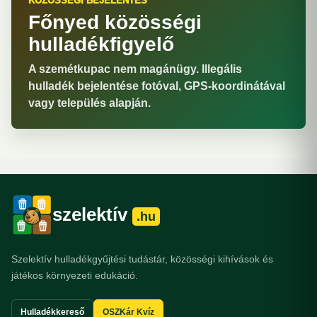
KÖZÖSSÉGI BEJELENTÉS
Főnyed közösségi
hulladékfigyelő
A szemétkupac nem magánügy. Illegális
hulladék bejelentése fotóval, GPS-koordinátával
vagy település alapján.
szelektív
.hu
Szelektív hulladékgyűjtési tudástár, közösségi kihívások és
játékos környezeti edukáció.
Hulladékkereső
OSZKár Kvíz