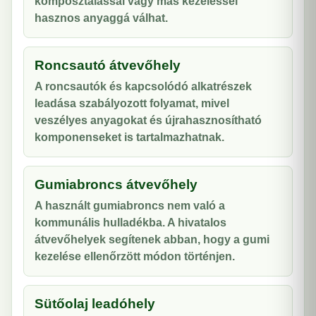
komposztálással vagy más kezeléssel
hasznos anyaggá válhat.
Roncsautó átvevőhely
A roncsautók és kapcsolódó alkatrészek
leadása szabályozott folyamat, mivel
veszélyes anyagokat és újrahasznosítható
komponenseket is tartalmazhatnak.
Gumiabroncs átvevőhely
A használt gumiabroncs nem való a
kommunális hulladékba. A hivatalos
átvevőhelyek segítenek abban, hogy a gumi
kezelése ellenőrzött módon történjen.
Sütőolaj leadóhely