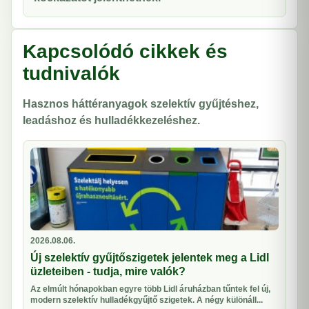
Kapcsolódó cikkek és
tudnivalók
Hasznos háttéranyagok szelektív gyűjtéshez,
leadáshoz és hulladékkezeléshez.
2026.08.06.
Új szelektív gyűjtőszigetek jelentek meg a Lidl
üzleteiben - tudja, mire valók?
Az elmúlt hónapokban egyre több Lidl áruházban tűntek fel új,
modern szelektív hulladékgyűjtő szigetek. A négy különáll...