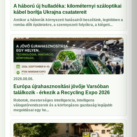
A háború új hulladéka: kilométernyi száloptikai
kábel borítja Ukrajna csatatereit
Amikor a háborúk környezeti hatásairól beszélünk, legtöbben a
romba dőlt épületekre, a szennyezett folyókra, a kiégett...
2026.08.06.
Európa újrahasznosítási jövője Varsóban
találkozik - érkezik a Recycling Expo 2026
Robotok, mesterséges intelligencia, intelligens
válogatórendszerek és a körforgásos gazdaság legújabb
megoldásai egy he...