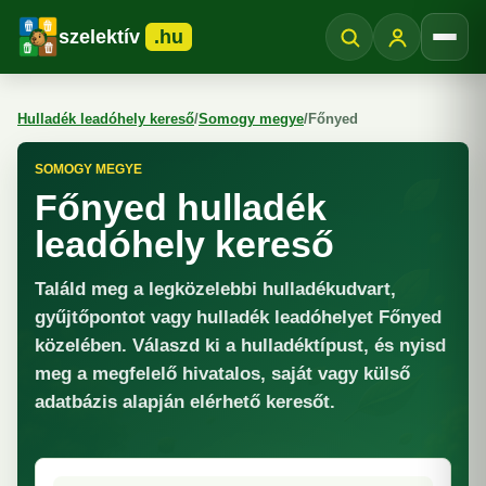
szelektív
.hu
Menü
Hulladék leadóhely kereső
/
Somogy megye
/
Főnyed
SOMOGY MEGYE
Főnyed hulladék
leadóhely kereső
Találd meg a legközelebbi hulladékudvart,
gyűjtőpontot vagy hulladék leadóhelyet Főnyed
közelében. Válaszd ki a hulladéktípust, és nyisd
meg a megfelelő hivatalos, saját vagy külső
adatbázis alapján elérhető keresőt.