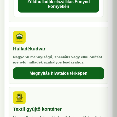
Zöldhulladék elszállítás Főnyed
környékén
Hulladékudvar
Nagyobb mennyiségű, speciális vagy elkülönítést
igénylő hulladék szabályos leadásához.
Megnyitás hivatalos térképen
Textil gyűjtő konténer