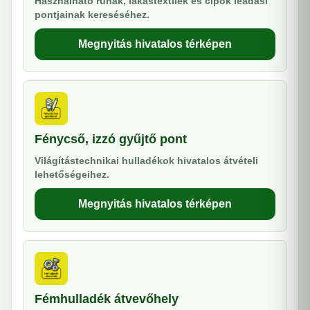
Használható ruhák, lakástextilek és cipők leadási
pontjainak kereséséhez.
Megnyitás hivatalos térképen
Fénycső, izzó gyűjtő pont
Világítástechnikai hulladékok hivatalos átvételi
lehetőségeihez.
Megnyitás hivatalos térképen
Fémhulladék átvevőhely