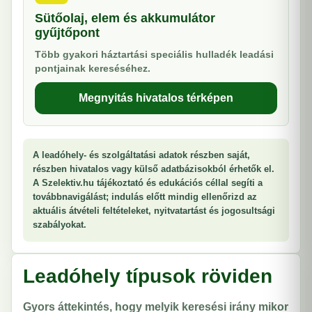
Sütőolaj, elem és akkumulátor
gyűjtőpont
Több gyakori háztartási speciális hulladék leadási
pontjainak kereséséhez.
Megnyitás hivatalos térképen
A leadóhely- és szolgáltatási adatok részben saját,
részben hivatalos vagy külső adatbázisokból érhetők el.
A Szelektiv.hu tájékoztató és edukációs céllal segíti a
továbbnavigálást; indulás előtt mindig ellenőrizd az
aktuális átvételi feltételeket, nyitvatartást és jogosultsági
szabályokat.
Leadóhely típusok röviden
Gyors áttekintés, hogy melyik keresési irány mikor