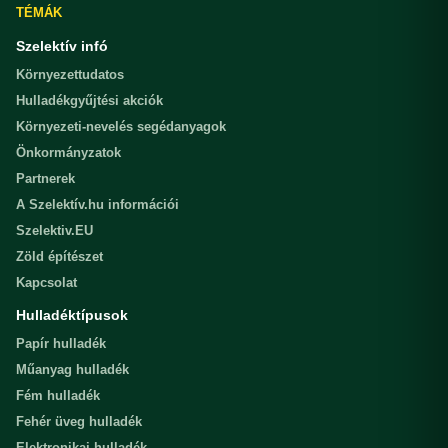
TÉMÁK
Szelektív infó
Környezettudatos
Hulladékgyűjtési akciók
Környezeti-nevelés segédanyagok
Önkormányzatok
Partnerek
A Szelektív.hu információi
Szelektiv.EU
Zöld építészet
Kapcsolat
Hulladéktípusok
Papír hulladék
Műanyag hulladék
Fém hulladék
Fehér üveg hulladék
Elektronikai hulladék