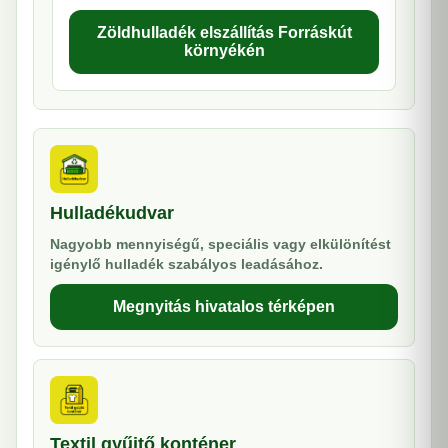
Zöldhulladék elszállítás Forráskút
környékén
Hulladékudvar
Nagyobb mennyiségű, speciális vagy elkülönítést
igénylő hulladék szabályos leadásához.
Megnyitás hivatalos térképen
Textil gyűjtő konténer