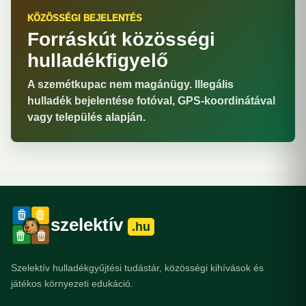
KÖZÖSSÉGI BEJELENTÉS
Forráskút közösségi
hulladékfigyelő
A szemétkupac nem magánügy. Illegális
hulladék bejelentése fotóval, GPS-koordinátával
vagy település alapján.
szelektív
.hu
Szelektív hulladékgyűjtési tudástár, közösségi kihívások és
játékos környezeti edukáció.