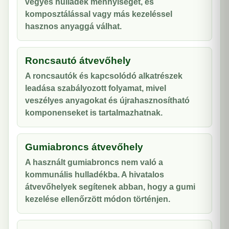
vegyes hulladék mennyiségét, és
komposztálással vagy más kezeléssel
hasznos anyaggá válhat.
Roncsautó átvevőhely
A roncsautók és kapcsolódó alkatrészek
leadása szabályozott folyamat, mivel
veszélyes anyagokat és újrahasznosítható
komponenseket is tartalmazhatnak.
Gumiabroncs átvevőhely
A használt gumiabroncs nem való a
kommunális hulladékba. A hivatalos
átvevőhelyek segítenek abban, hogy a gumi
kezelése ellenőrzött módon történjen.