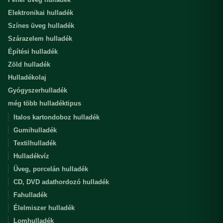
Elektronikai hulladék
Színes üveg hulladék
Szárazelem hulladék
Építési hulladék
Zöld hulladék
Hulladékolaj
Gyógyszerhulladék
még több hulladéktipus
Italos kartondoboz hulladék
Gumihulladék
Textilhulladék
Hulladékvíz
Üveg, porcelán hulladék
CD, DVD adathordozó hulladék
Fahulladék
Élelmiszer hulladék
Lomhulladék