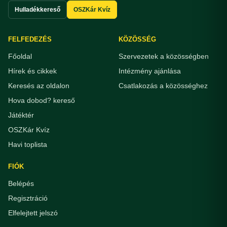
Hulladékkereső
OSZKár Kvíz
FELFEDEZÉS
KÖZÖSSÉG
Főoldal
Szervezetek a közösségben
Hírek és cikkek
Intézmény ajánlása
Keresés az oldalon
Csatlakozás a közösséghez
Hova dobod? kereső
Játéktér
OSZKár Kvíz
Havi toplista
FIÓK
Belépés
Regisztráció
Elfelejtett jelszó