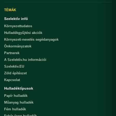
TÉMÁK
Szelektív infó
Környezettudatos
Hulladékgyűjtési akciók
Környezeti-nevelés segédanyagok
Önkormányzatok
Partnerek
A Szelektív.hu információi
Szelektiv.EU
Zöld építészet
Kapcsolat
Hulladéktípusok
Papír hulladék
Műanyag hulladék
Fém hulladék
Fehér üveg hulladék