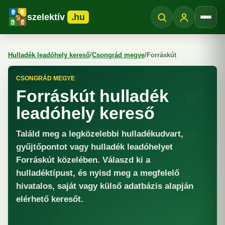
szelektív
.hu
Menü
Hulladék leadóhely kereső
/
Csongrád megye
/
Forráskút
CSONGRÁD MEGYE
Forráskút hulladék
leadóhely kereső
Találd meg a legközelebbi hulladékudvart,
gyűjtőpontot vagy hulladék leadóhelyet
Forráskút közelében. Válaszd ki a
hulladéktípust, és nyisd meg a megfelelő
hivatalos, saját vagy külső adatbázis alapján
elérhető keresőt.