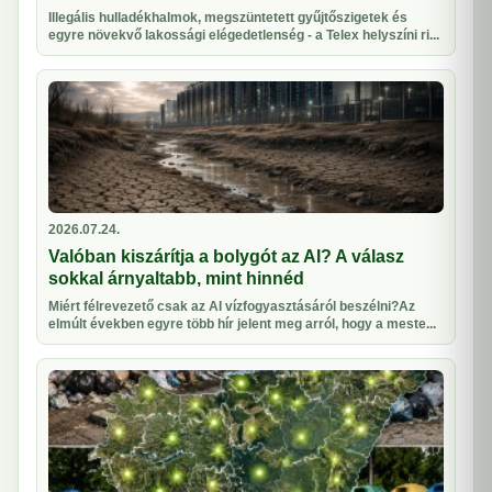
Illegális hulladékhalmok, megszüntetett gyűjtőszigetek és
egyre növekvő lakossági elégedetlenség - a Telex helyszíni ri...
2026.07.24.
Valóban kiszárítja a bolygót az AI? A válasz
sokkal árnyaltabb, mint hinnéd
Miért félrevezető csak az AI vízfogyasztásáról beszélni?Az
elmúlt években egyre több hír jelent meg arról, hogy a meste...