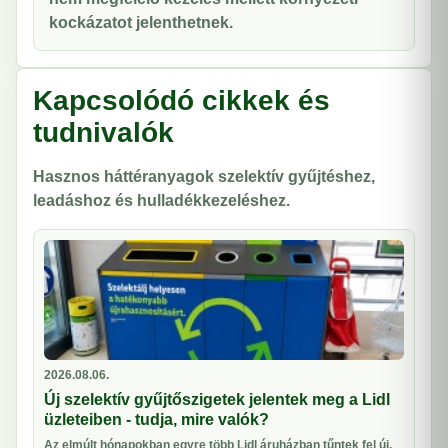
kockázatot jelenthetnek.
Kapcsolódó cikkek és
tudnivalók
Hasznos háttéranyagok szelektív gyűjtéshez,
leadáshoz és hulladékkezeléshez.
2026.08.06.
Új szelektív gyűjtőszigetek jelentek meg a Lidl
üzleteiben - tudja, mire valók?
Az elmúlt hónapokban egyre több Lidl áruházban tűntek fel új,